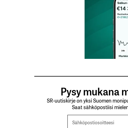
Tilaa SalkunRakentajan uutiskirje
Lähetä kommentti
Pysy mukana m
SR-uutiskirje on yksi Suomen monipuo
Saat sähköpostiisi mielen