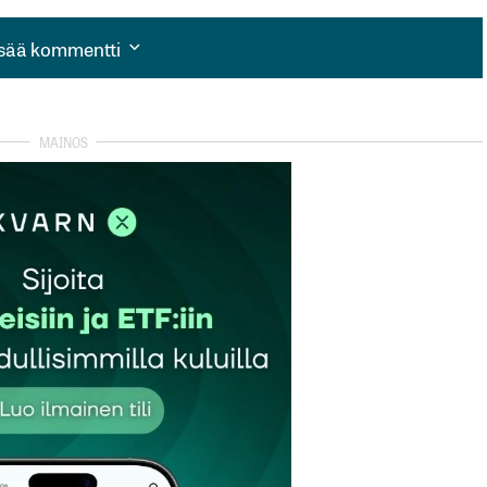
isää kommentti
isää kommentti
autua sisään
rekisteröityä
et kentät on merkitty
*
Sähköpostiosoitteesi
*