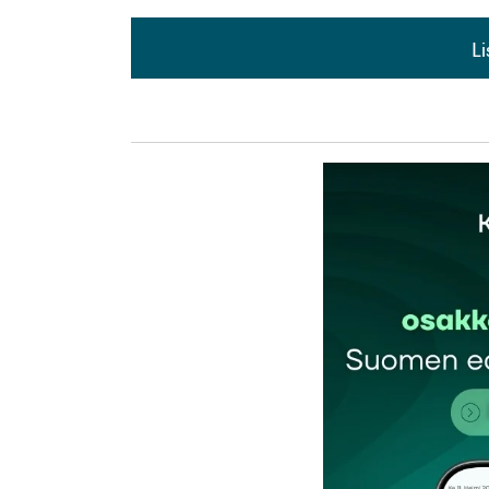
L
L
kirj
Sähköpostiosoitettasi ei julkaista.
Pakollis
Kommentti
*
Nimesi tai nimimerkkisi
*