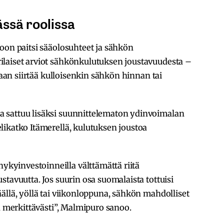
ässä roolissa
oon paitsi sääolosuhteet ja sähkön
laiset arviot sähkönkulutuksen joustavuudesta –
idaan siirtää kulloisenkin sähkön hinnan tai
 sattuu lisäksi suunnittelematon ydinvoimalan
likatko Itämerellä, kulutuksen joustoa
yinvestoinneilla välttämättä riitä
tavuutta. Jos suurin osa suomalaista tottuisi
ällä, yöllä tai viikonloppuna, sähkön mahdolliset
in merkittävästi”, Malmipuro sanoo.