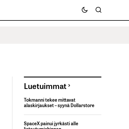
Luetuimmat
Tokmanni tekee mittavat
alaskirjaukset – syynä Dollarstore
SpaceX painui jyrkästi alle
listautumishinnan