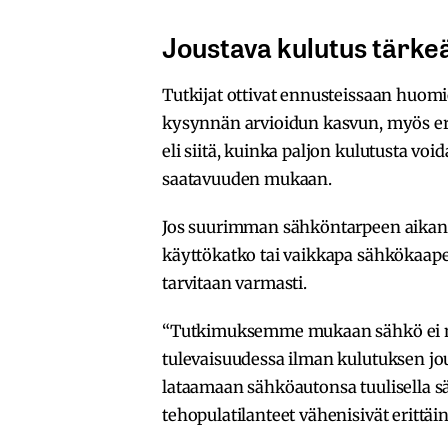
Joustava kulutus tärke
Tutkijat ottivat ennusteissaan huomi
kysynnän arvioidun kasvun, myös eri
eli siitä, kuinka paljon kulutusta vo
saatavuuden mukaan.
Jos suurimman sähköntarpeen aikana
käyttökatko tai vaikkapa sähkökaape
tarvitaan varmasti.
“Tutkimuksemme mukaan sähkö ei nyk
tulevaisuudessa ilman kulutuksen jous
lataamaan sähköautonsa tuulisella sä
tehopulatilanteet vähenisivät erittä