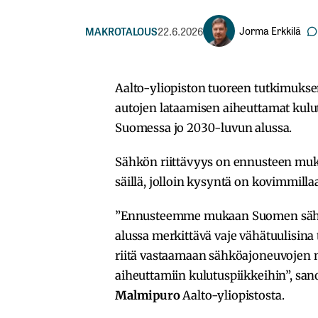
Jorma Erkkilä
MAKROTALOUS
22.6.2026
Aalto-yliopiston tuoreen tutkimuks
autojen lataamisen aiheuttamat kulut
Suomessa jo 2030-luvun alussa.
Sähkön riittävyys on ennusteen mukaa
säillä, jolloin kysyntä on kovimmill
”Ennusteemme mukaan Suomen sähk
alussa merkittävä vaje vähätuulisina 
riitä vastaamaan sähköajoneuvojen 
aiheuttamiin kulutuspiikkeihin”, san
Malmipuro
Aalto-yliopistosta.