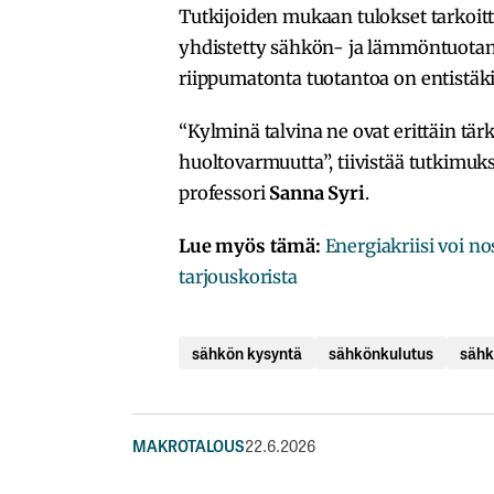
Tutkijoiden mukaan tulokset tarkoitta
yhdistetty sähkön- ja lämmöntuotant
riippumatonta tuotantoa on entist
“Kylminä talvina ne ovat erittäin tä
huoltovarmuutta”, tiivistää tutkimuks
professori
Sanna Syri
.
Lue myös tämä:
Energiakriisi voi no
tarjouskorista
sähkön kysyntä
sähkönkulutus
sähk
MAKROTALOUS
22.6.2026