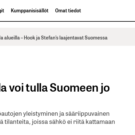
it
Kumppanisisällöt
Omat tiedot
la alueilla – Hook ja Stefan’s laajentavat Suomessa
a voi tulla Suomeen jo
utojen yleistyminen ja sääriippuvainen
 tilanteita, joissa sähkö ei riitä kattamaan