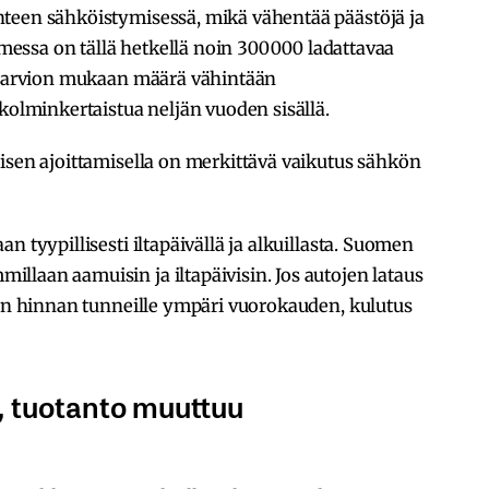
teen sähköistymisessä, mikä vähentää päästöjä ja
omessa on tällä hetkellä noin 300 000 ladattavaa
en arvion mukaan määrä vähintään
 kolminkertaistua neljän vuoden sisällä.
isen ajoittamisella on merkittävä vaikutus sähkön
n tyypillisesti iltapäivällä ja alkuillasta. Suomen
laan aamuisin ja iltapäivisin. Jos autojen lataus
kön hinnan tunneille ympäri vuorokauden, kulutus
, tuotanto muuttuu