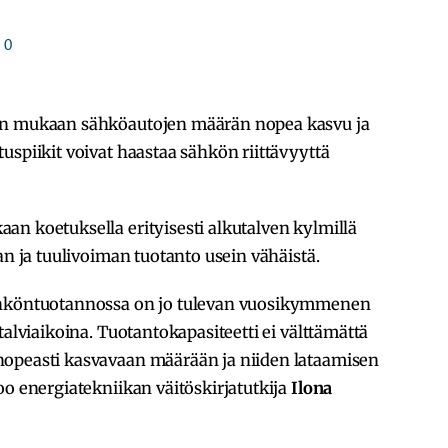
0
en mukaan sähköautojen määrän nopea kasvu ja
uspiikit voivat haastaa sähkön riittävyyttä
n koetuksella erityisesti alkutalven kylmillä
aan ja tuulivoiman tuotanto usein vähäistä.
öntuotannossa on jo tulevan vuosikymmenen
talviaikoina. Tuotantokapasiteetti ei välttämättä
nopeasti kasvavaan määrään ja niiden lataamisen
oo energiatekniikan väitöskirjatutkija
Ilona