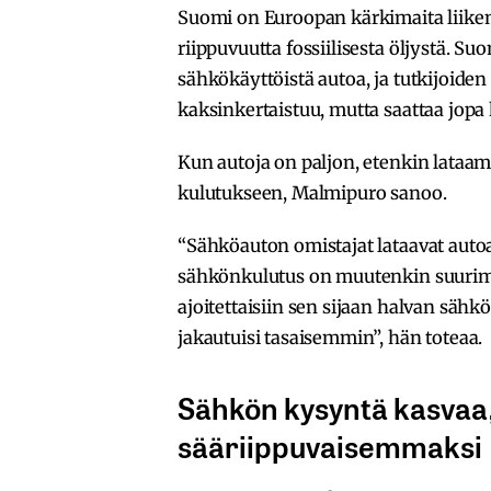
Suomi on Euroopan kärkimaita liiken
riippuvuutta fossiilisesta öljystä. Su
sähkökäyttöistä autoa, ja tutkijoid
kaksinkertaistuu, mutta saattaa jopa
Kun autoja on paljon, etenkin lataam
kulutukseen, Malmipuro sanoo.
“Sähköauton omistajat lataavat autoaa
sähkönkulutus on muutenkin suurimmil
ajoitettaisiin sen sijaan halvan säh
jakautuisi tasaisemmin”, hän toteaa.
Sähkön kysyntä kasvaa
sääriippuvaisemmaksi