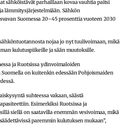
 sähköistävät parhaillaan kovaa vauhtia paitsi
a ja lämmitysjärjestelmiään. Sähkön
svavan Suomessa 20–45 prosenttia vuoteen 2030
 sähköntuotannosta nojaa jo nyt tuulivoimaan, mikä
man kulutuspiikeille ja sään muutoksille.
essa ja Ruotsissa ydinvoimaloiden
 Suomella on kuitenkin edessään Pohjoismaiden
ydessä.
iskysyntä suhteessa vakaan, säästä
siteettiin. Esimerkiksi Ruotsissa ja
sillä siellä on saatavilla enemmän vesivoimaa, mikä
ten säädettävissä paremmin kulutuksen mukaan”,