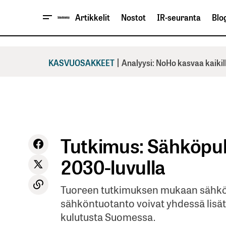
Artikkelit
Nostot
IR-seuranta
Blog
|
KASVUOSAKKEET
Analyysi: NoHo kasvaa kaikil
Tutkimus: Sähköpul
2030-​luvulla
Tuoreen tutkimuksen mukaan sähköa
sähköntuotanto voivat yhdessä lisätä
kulutusta Suomessa.