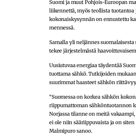
Suomi ja muut Pohjois-Euroopan maat
liikennettä, myös teollista tuotanto
kokonaiskysynnän on ennustettu ka
mennessä.
Samalla yli neljännes suomalaisesta
tekee järjestelmästä haavoittuvaisem
Uusiutuvaa energiaa täydentää Suom
tuottama sähkö. Tutkijoiden mukaan
suurimmat haasteet sähkön riittävy
“Suomessa on korkea sähkön kokona
riippumattoman sähköntuotannon kapa
Norjassa tilanne on meitä vakaampi, 
ei ole niin sääriippuvaista ja on si
Malmipuro sanoo.