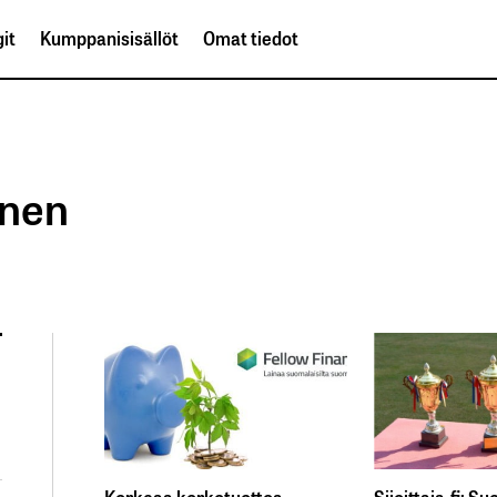
it
Kumppanisisällöt
Omat tiedot
änen