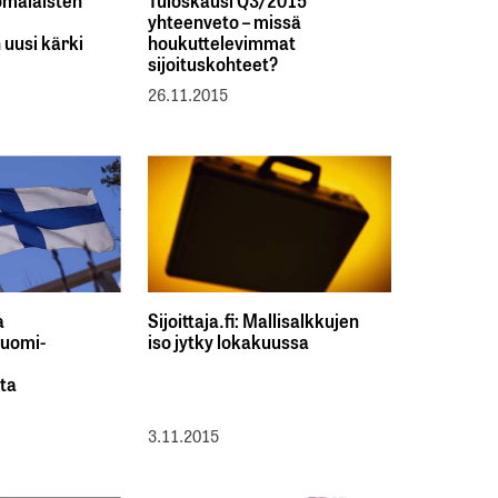
uomalaisten
Tuloskausi Q3/2015
yhteenveto – missä
 uusi kärki
houkuttelevimmat
sijoituskohteet?
26.11.2015
a
Sijoittaja.fi: Mallisalkkujen
Suomi-
iso jytky lokakuussa
sta
3.11.2015