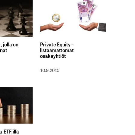
 jolla on
Private Equity –
inat
listaamattomat
osakeyhtiöt
10.9.2015
a-ETF:illä