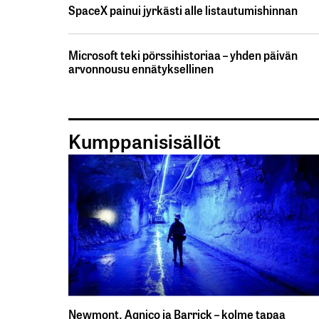
SpaceX painui jyrkästi alle listautumishinnan
Microsoft teki pörssihistoriaa – yhden päivän
arvonnousu ennätyksellinen
Kumppanisisällöt
Newmont, Agnico ja Barrick – kolme tapaa