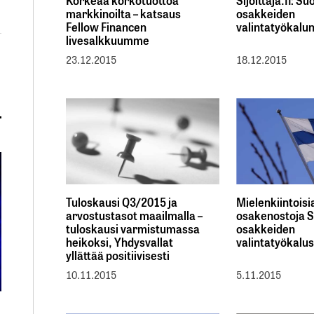
Korkeaa korkotuottoa
Sijoittaja.fi: S
markkinoilta – katsaus
osakkeiden
Fellow Financen
valintatyökalun
livesalkkuumme
23.12.2015
18.12.2015
Tuloskausi Q3/2015 ja
Mielenkiintoisi
arvostustasot maailmalla –
osakenostoja 
tuloskausi varmistumassa
osakkeiden
heikoksi, Yhdysvallat
valintatyökalu
yllättää positiivisesti
10.11.2015
5.11.2015