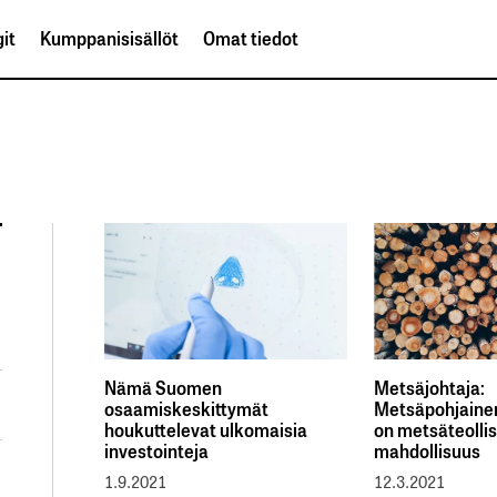
it
Kumppanisisällöt
Omat tiedot
Nämä Suomen
Metsäjohtaja:
osaamiskeskittymät
Metsäpohjainen
houkuttelevat ulkomaisia
on metsäteollis
investointeja
mahdollisuus
1.9.2021
12.3.2021