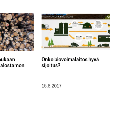
 mukaan
Onko biovoimalaitos hyvä
jalostamon
sijoitus?
15.6.2017