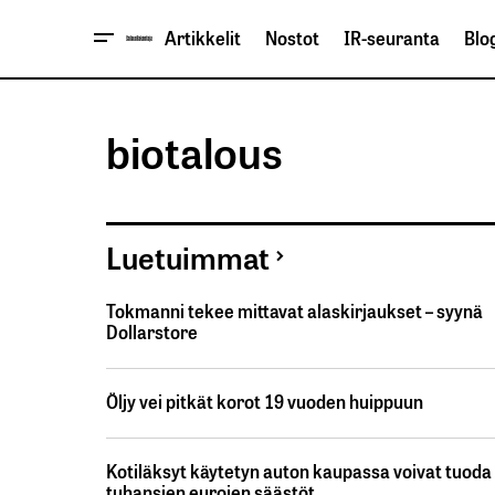
Artikkelit
Nostot
IR-seuranta
Blog
biotalous
Luetuimmat
Tokmanni tekee mittavat alaskirjaukset – syynä
Dollarstore
Öljy vei pitkät korot 19 vuoden huippuun
Kotiläksyt käytetyn auton kaupassa voivat tuoda
tuhansien eurojen säästöt