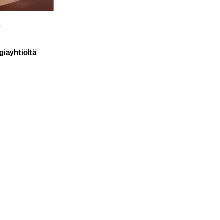
a
giayhtiöltä