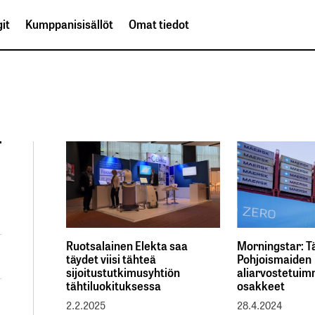
it
Kumppanisisällöt
Omat tiedot
Ruotsalainen Elekta saa
Morningstar: T
täydet viisi tähteä
Pohjoismaiden
sijoitustutkimusyhtiön
aliarvostetui
tähtiluokituksessa
osakkeet
2.2.2025
28.4.2024