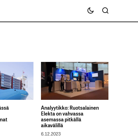
ässä
Analyytikko: Ruotsalainen
Elekta on vahvassa
mmat
asemassa pitkällä
aikavälillä
6.12.2023