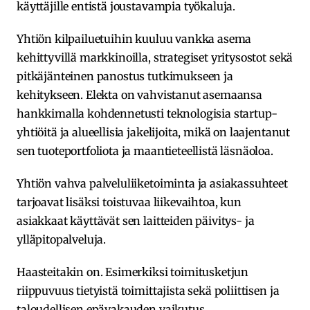
käyttäjille entistä joustavampia työkaluja.
Yhtiön kilpailuetuihin kuuluu vankka asema
kehittyvillä markkinoilla, strategiset yritysostot sekä
pitkäjänteinen panostus tutkimukseen ja
kehitykseen. Elekta on vahvistanut asemaansa
hankkimalla kohdennetusti teknologisia startup-
yhtiöitä ja alueellisia jakelijoita, mikä on laajentanut
sen tuoteportfoliota ja maantieteellistä läsnäoloa.
Yhtiön vahva palveluliiketoiminta ja asiakassuhteet
tarjoavat lisäksi toistuvaa liikevaihtoa, kun
asiakkaat käyttävät sen laitteiden päivitys- ja
ylläpitopalveluja.
Haasteitakin on. Esimerkiksi toimitusketjun
riippuvuus tietyistä toimittajista sekä poliittisen ja
taloudellisen epävakauden vaikutus