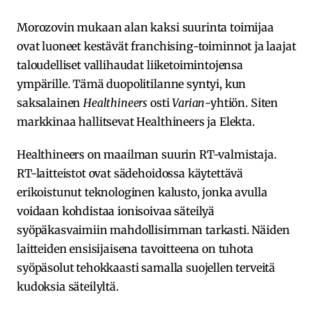
Morozovin mukaan alan kaksi suurinta toimijaa
ovat luoneet kestävät franchising-toiminnot ja laajat
taloudelliset vallihaudat liiketoimintojensa
ympärille. Tämä duopolitilanne syntyi, kun
saksalainen
Healthineers
osti
Varian
-yhtiön. Siten
markkinaa hallitsevat Healthineers ja Elekta.
Healthineers on maailman suurin RT-valmistaja.
RT-laitteistot ovat sädehoidossa käytettävä
erikoistunut teknologinen kalusto, jonka avulla
voidaan kohdistaa ionisoivaa säteilyä
syöpäkasvaimiin mahdollisimman tarkasti. Näiden
laitteiden ensisijaisena tavoitteena on tuhota
syöpäsolut tehokkaasti samalla suojellen terveitä
kudoksia säteilyltä.