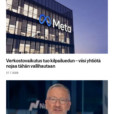
Verkostovaikutus tuo kilpailuedun – viisi yhtiötä
nojaa tähän vallihautaan
27.7.2026