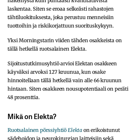
näkemystä kuin puhtaasti kvantitatiivista
laskentaa. Siten se eroaa selkeästi rahastojen
tähtiluokituksesta, joka perustuu menneisiin
tuottoihin ja riskikorjattuun suorituskykyyn.
Yksi Morningstarin viiden tähden osakkeista on
tällä hetkellä ruotsalainen Elekta.
Sijoitustutkimusyhtiö arvioi Elektan osakkeen
käyväksi arvoksi 127 kruunua, kun osake
hinnoitellaan tällä hetkellä vain alle 66 kruunun
hintaan. Siten osakkeen nousupotentiaali on peräti
48 prosenttia.
Mikä on Elekta?
Ruotsalainen pörssiyhtiö
Elekta
on erikoistunut
sädehoidon ja neurokirurgian laitteisiin sekä