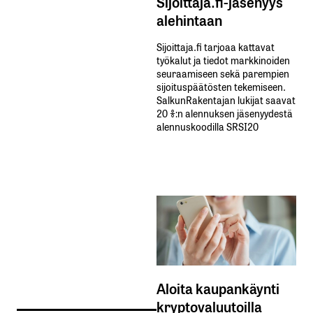
Sijoittaja.fi-jäsenyys
alehintaan
Sijoittaja.fi tarjoaa kattavat
työkalut ja tiedot markkinoiden
seuraamiseen sekä parempien
sijoituspäätösten tekemiseen.
SalkunRakentajan lukijat saavat
20 %:n alennuksen jäsenyydestä
alennuskoodilla SRSI20
Aloita kaupankäynti
kryptovaluutoilla