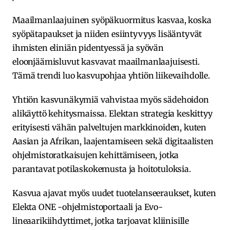
Maailmanlaajuinen syöpäkuormitus kasvaa, koska
syöpätapaukset ja niiden esiintyvyys lisääntyvät
ihmisten eliniän pidentyessä ja syövän
eloonjäämisluvut kasvavat maailmanlaajuisesti.
Tämä trendi luo kasvupohjaa yhtiön liikevaihdolle.
Yhtiön kasvunäkymiä vahvistaa myös sädehoidon
alikäyttö kehitysmaissa. Elektan strategia keskittyy
erityisesti vähän palveltujen markkinoiden, kuten
Aasian ja Afrikan, laajentamiseen sekä digitaalisten
ohjelmistoratkaisujen kehittämiseen, jotka
parantavat potilaskokemusta ja hoitotuloksia.
Kasvua ajavat myös uudet tuotelanseeraukset, kuten
Elekta ONE -ohjelmistoportaali ja Evo-
lineaarikiihdyttimet, jotka tarjoavat kliinisille