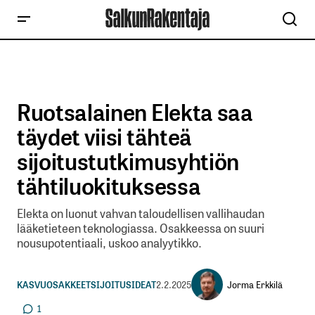
Ruotsalainen Elekta saa
täydet viisi tähteä
sijoitustutkimusyhtiön
tähtiluokituksessa
Elekta on luonut vahvan taloudellisen vallihaudan
lääketieteen teknologiassa. Osakkeessa on suuri
nousupotentiaali, uskoo analyytikko.
Jorma Erkkilä
KASVUOSAKKEET
SIJOITUSIDEAT
2.2.2025
1