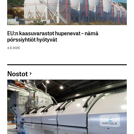
EU:n kaasuvarastot hupenevat – nämä
pörssiyhtiöt hyötyvät
4.8.2026
Nostot