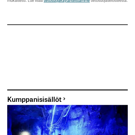
mukaisesti. Lue lisää
tietosuojakäytänteistämme
tietosuojaselosteesta.
Lähetä kommentti
Kumppanisisällöt