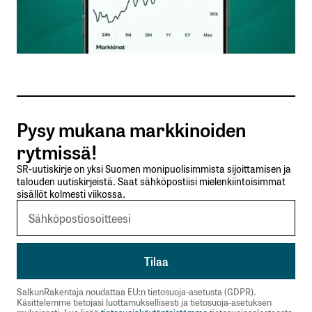
Sähköpostiosoitettasi ei julkaista.
Pakolliset
kentät on merkitty
*
Kommentti
*
Pysy mukana markkinoiden
rytmissä!
SR-uutiskirje on yksi Suomen monipuolisimmista sijoittamisen ja
talouden uutiskirjeistä. Saat sähköpostiisi mielenkiintoisimmat
Nimesi tai nimimerkkisi
*
sisällöt kolmesti viikossa.
Sähköpostiosoitteesi
*
Tilaa SalkunRakentajan uutiskirje
SalkunRakentaja noudattaa EU:n tietosuoja-asetusta (GDPR).
Käsittelemme tietojasi luottamuksellisesti ja tietosuoja-asetuksen