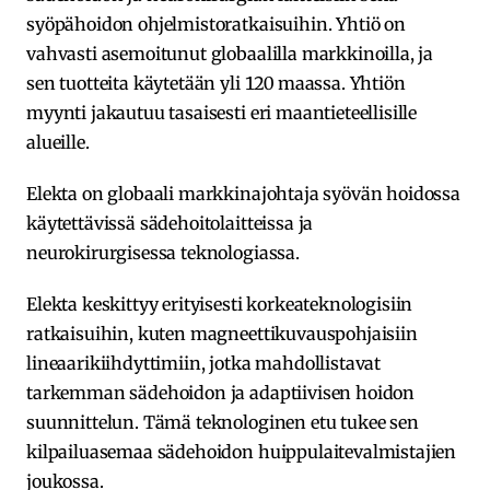
syöpähoidon ohjelmistoratkaisuihin. Yhtiö on
vahvasti asemoitunut globaalilla markkinoilla, ja
sen tuotteita käytetään yli 120 maassa. Yhtiön
myynti jakautuu tasaisesti eri maantieteellisille
alueille.
Elekta on globaali markkinajohtaja syövän hoidossa
käytettävissä sädehoitolaitteissa ja
neurokirurgisessa teknologiassa.
Elekta keskittyy erityisesti korkeateknologisiin
ratkaisuihin, kuten magneettikuvauspohjaisiin
lineaarikiihdyttimiin, jotka mahdollistavat
tarkemman sädehoidon ja adaptiivisen hoidon
suunnittelun. Tämä teknologinen etu tukee sen
kilpailuasemaa sädehoidon huippulaitevalmistajien
joukossa.