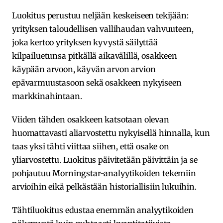
Luokitus perustuu neljään keskeiseen tekijään:
yrityksen taloudellisen vallihaudan vahvuuteen,
joka kertoo yrityksen kyvystä säilyttää
kilpailuetunsa pitkällä aikavälillä, osakkeen
käypään arvoon, käyvän arvon arvion
epävarmuustasoon sekä osakkeen nykyiseen
markkinahintaan.
Viiden tähden osakkeen katsotaan olevan
huomattavasti aliarvostettu nykyisellä hinnalla, kun
taas yksi tähti viittaa siihen, että osake on
yliarvostettu. Luokitus päivitetään päivittäin ja se
pohjautuu Morningstar-analyytikoiden tekemiin
arvioihin eikä pelkästään historiallisiin lukuihin.
Tähtiluokitus edustaa enemmän analyytikoiden