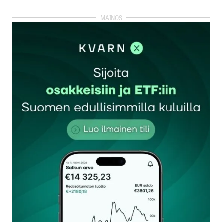
Toivotaan että Suomessa herätään tähän alaan.
Elekta on menestynyt hyvin pidemmällä
aikavälillä, kuten on lääketieteen teknologian alan
yrityksille yleistä. Ovat olleet edellä muidenmuassa
säteilyhoidon tietojärjestelmissä ja laitteissa,
vallanneet ensimmäisten joukossa Oseaniaa.
Mikael Koivukangas
9.2.2025 at 13:52
Vastaa
kirjautua
sisään
rekisteröityä