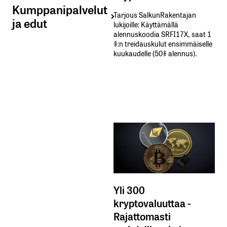
Kumppanipalvelut
Tarjous SalkunRakentajan
ja edut
lukijoille: Käyttämällä​ ​
alennuskoodia​ ​SRFI17X,​ ​saat​ ​1
%:n treidauskulut​ ​ensimmäiselle​ ​
kuukaudelle​ ​(50%​ ​alennus).
Yli 300
kryptovaluuttaa -
Rajattomasti