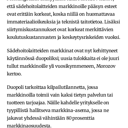
että sädehoitolaitteiden markkinoille pääsyn esteet
ovat erittäin korkeat, koska niillä on huomattavaa
immateriaalioikeuksia ja teknistä taitotietoa. Lisäksi
siirtymiskustannukset ovat korkeat merkittävien
koulutuskustannusten ja keskeytysriskeiden vuoksi.
Sädehoitolaitteiden markkinat ovat nyt kehittyneet
käytännössä duopoliksi; uusia tulokkaita ei ole juuri
tullut markkinoille yli vuosikymmeneen, Morozov
kertoo.
Duopoli tarkoittaa kilpailutilannetta, jossa
markkinoilla toimii vain kaksi tietyn palvelun tai
tuotteen tarjoajaa. Näille kahdelle yritykselle on
tyypillistä hallitseva markkina-asema, jossa ne
jakavat yhdessä vähintään 80 prosenttia
markkinaosuudesta.