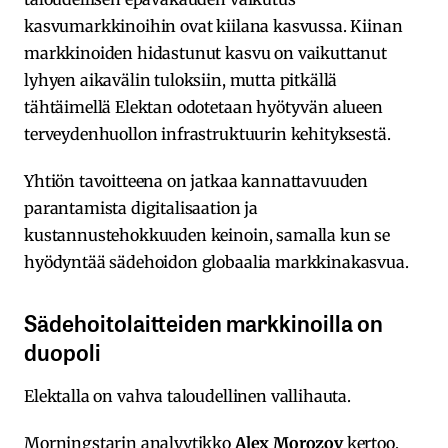
kasvumarkkinoihin ovat kiilana kasvussa. Kiinan
markkinoiden hidastunut kasvu on vaikuttanut
lyhyen aikavälin tuloksiin, mutta pitkällä
tähtäimellä Elektan odotetaan hyötyvän alueen
terveydenhuollon infrastruktuurin kehityksestä.
Yhtiön tavoitteena on jatkaa kannattavuuden
parantamista digitalisaation ja
kustannustehokkuuden keinoin, samalla kun se
hyödyntää sädehoidon globaalia markkinakasvua.
Sädehoitolaitteiden markkinoilla on
duopoli
Elektalla on vahva taloudellinen vallihauta.
Morningstarin analyytikko
Alex Morozov
kertoo,