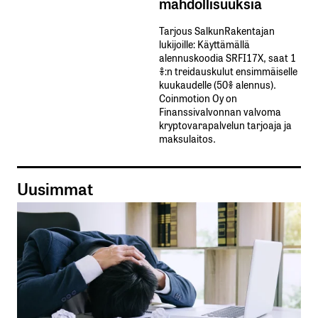
mahdollisuuksia
Tarjous SalkunRakentajan
lukijoille: Käyttämällä​ ​
alennuskoodia​ ​SRFI17X,​ ​saat​ ​1
%:n treidauskulut​ ​ensimmäiselle​ ​
kuukaudelle​ ​(50%​ ​alennus).
Coinmotion Oy on
Finanssivalvonnan valvoma
kryptovarapalvelun tarjoaja ja
maksulaitos.
Uusimmat