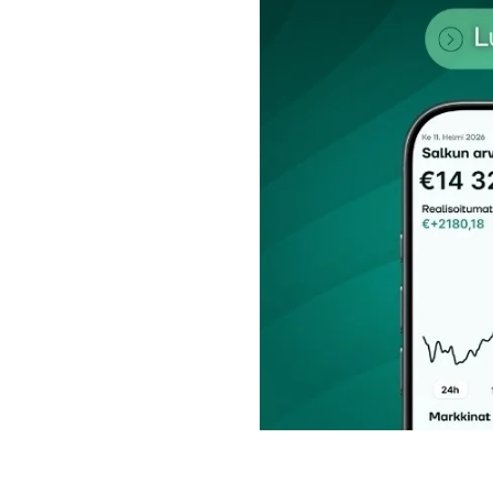
Nimesi tai nimimerkkisi
*
Tilaa SalkunRakentajan uutiskirje
Lähetä kommentti