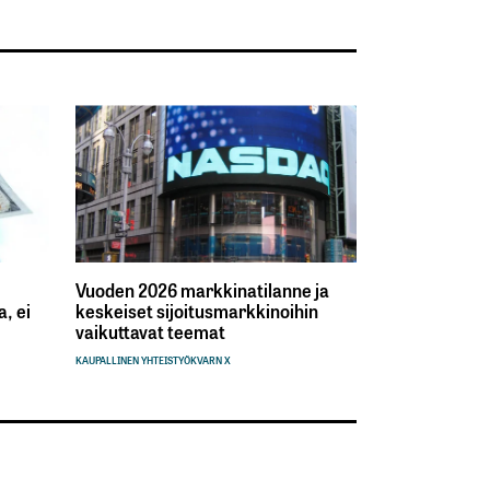
Vuoden 2026 markkinatilanne ja
, ei
keskeiset sijoitusmarkkinoihin
vaikuttavat teemat
KAUPALLINEN YHTEISTYÖ
KVARN X