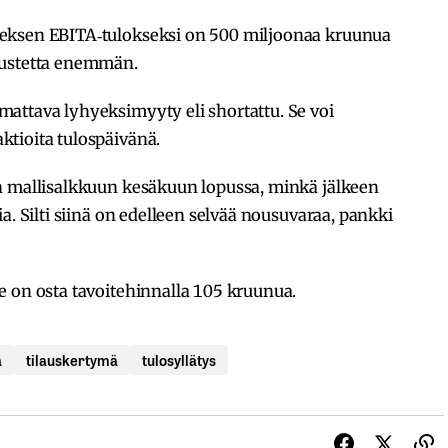
eksen EBITA‐tulokseksi on 500 miljoonaa kruunua
nustetta enemmän.
attava lyhyeksimyyty eli shortattu. Se voi
tioita tulospäivänä.
n mallisalkkuun kesäkuun lopussa, minkä jälkeen
a. Silti siinä on edelleen selvää nousuvaraa, pankki
e on osta tavoitehinnalla 105 kruunua.
a
tilauskertymä
tulosyllätys