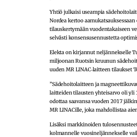
Yhtiö julkaisi useampia sädehoitolai
Nordea kertoo aamukatsauksessaan o
tilauskertymään vuodentakaiseen ve
selvästi konsensusennustetta optimis
Elekta on kirjannut neljännekselle T
miljoonan Ruotsin kruunun sädehoito
uuden MR LINAC‐laitteen tilaukset T
”Sädehoitolaitteen ja magneettikuv
laitteiden tilausten yhteisarvo oli y
odottaa saavansa vuoden 2017 jälki
MR LINACille, joka mahdollistaa a
Lisäksi markkinoiden tulosennusteet
kolmannelle vuosineljännekselle vaik