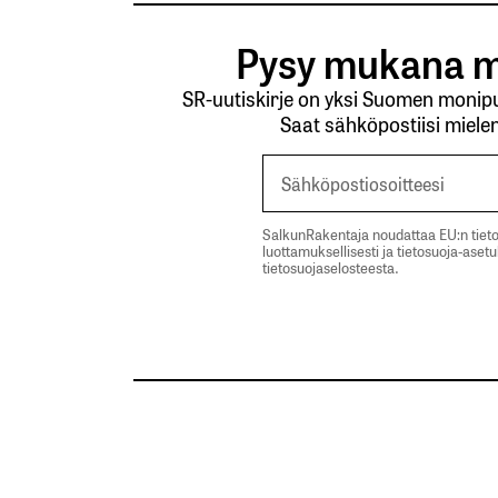
Pysy mukana m
SR-uutiskirje on yksi Suomen monipuo
Saat sähköpostiisi mielen
SalkunRakentaja noudattaa EU:n tieto
luottamuksellisesti ja tietosuoja-aset
tietosuojaselosteesta.