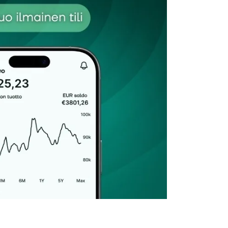
Sähköpostiosoitteesi
*