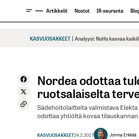
Artikkelit
Nostot
IR-seuranta
Blog
|
KASVUOSAKKEET
Analyysi: NoHo kasvaa kaikil
Nordea odottaa tul
ruotsalaiselta terv
Sädehoitolaitteita valmistava Elekta
odottaa yhtiöltä kovaa tilauskannan
Jorma Erkkilä
KASVUOSAKKEET
24.2.2017