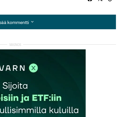
isää kommentti
isää kommentti
autua sisään
rekisteröityä
et kentät on merkitty
*