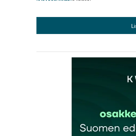
L
L
kirj
Sähköpostiosoitettasi ei julkaista.
Pakollis
Kommentti
*