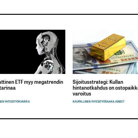
ttinen ETF myy megatrendin
Sijoitusstrategi: Kullan
tarinaa
hintanotkahdus on ostopaikka
varoitus
EN YHTEISTYÖ
KVARN X
KAUPALLINEN YHTEISTYÖ
RAAKA-AINEET