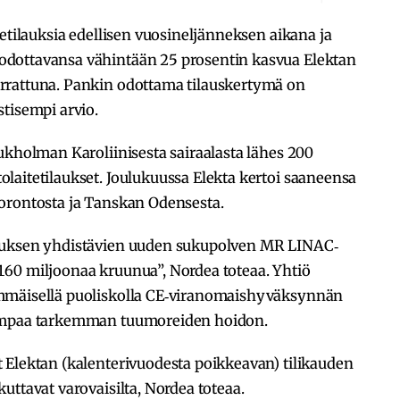
tetilauksia edellisen vuosineljänneksen aikana ja
dottavansa vähintään 25 prosentin kasvua Elektan
rrattuna. Pankin odottama tilauskertymä on
tisempi arvio.
ukholman Karoliinisesta sairaalasta lähes 200
laitetilaukset. Joulukuussa Elekta kertoi saaneensa
orontosta ja Tanskan Odensesta.
auksen yhdistävien uuden sukupolven MR LINAC‐
li 160 miljoonaa kruunua”, Nordea toteaa. Yhtiö
mmäisellä puoliskolla CE‐viranomaishyväksynnän
iempaa tarkemman tuumoreiden hoidon.
 Elektan (kalenterivuodesta poikkeavan) tilikauden
uttavat varovaisilta, Nordea toteaa.