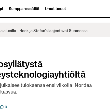
it
Kumppanisisällöt
Omat tiedot
la alueilla – Hook ja Stefan’s laajentavat Suomessa
osyllätystä
eysteknologiayhtiöltä
 julkaisee tuloksensa ensi viikolla. Nordea
 kasvua.
0