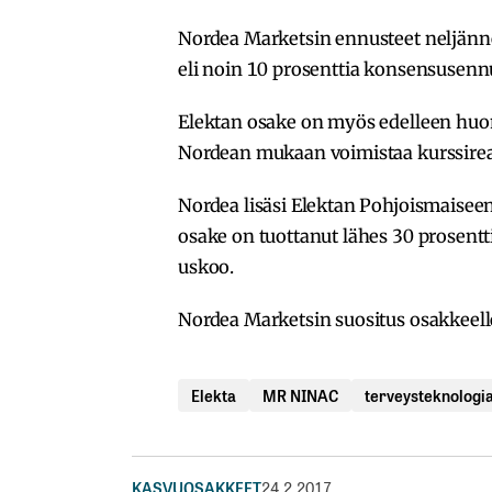
Nordea Marketsin ennusteet neljänn
eli noin 10 prosenttia konsensusen
Elektan osake on myös edelleen huom
Nordean mukaan voimistaa kurssireak
Nordea lisäsi Elektan Pohjoismaisee
osake on tuottanut lähes 30 prosentti
uskoo.
Nordea Marketsin suositus osakkeell
Elekta
MR NINAC
terveysteknologi
KASVUOSAKKEET
24.2.2017