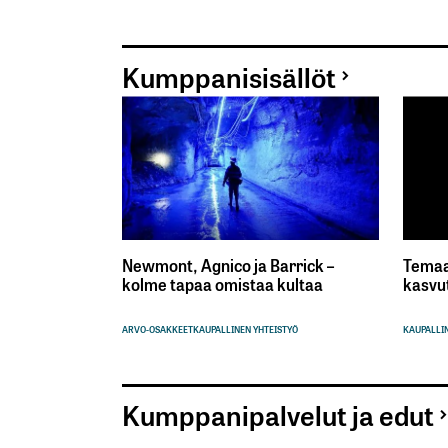
Kumppanisisällöt
Newmont, Agnico ja Barrick –
Temaa
kolme tapaa omistaa kultaa
kasvu
ARVO-OSAKKEET
KAUPALLINEN YHTEISTYÖ
KAUPALLIN
Kumppanipalvelut ja edut