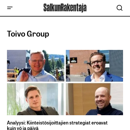
Toivo Group
Analyysi: Kiinteistösijoittajien strategiat eroavat
kuin yö ja päivä