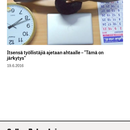
Itsensä työllistäjiä ajetaan ahtaalle – ”Tämä on
järkytys”
19.6.2016