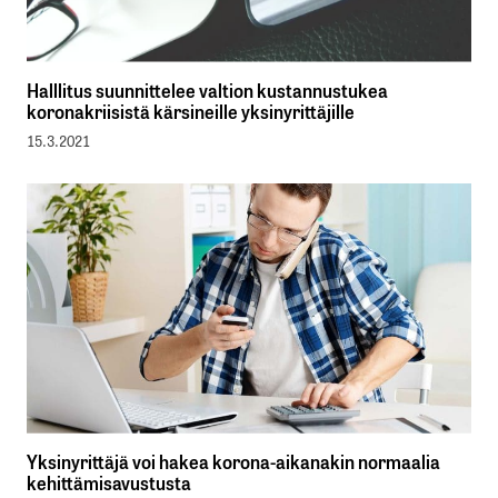
Halllitus suunnittelee valtion kustannustukea
koronakriisistä kärsineille yksinyrittäjille
15.3.2021
Yksinyrittäjä voi hakea korona-aikanakin normaalia
kehittämisavustusta