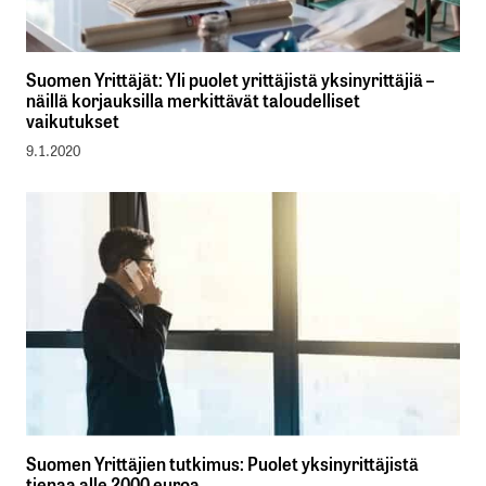
Suomen Yrittäjät: Yli puolet yrittäjistä yksinyrittäjiä –
näillä korjauksilla merkittävät taloudelliset
vaikutukset
9.1.2020
Suomen Yrittäjien tutkimus: Puolet yksinyrittäjistä
tienaa alle 2000 euroa