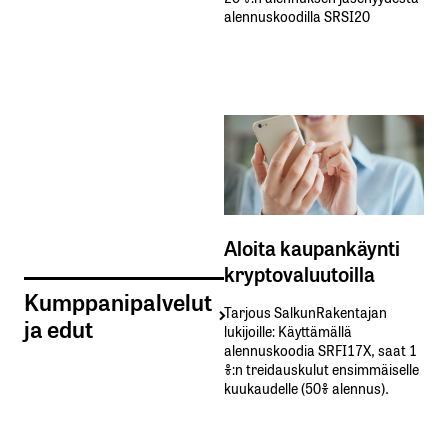
alennuskoodilla SRSI20
Aloita kaupankäynti
kryptovaluutoilla
Kumppanipalvelut
Tarjous SalkunRakentajan
ja edut
lukijoille: Käyttämällä​ ​
alennuskoodia​ ​SRFI17X,​ ​saat​ ​1
%:n treidauskulut​ ​ensimmäiselle​ ​
kuukaudelle​ ​(50%​ ​alennus).