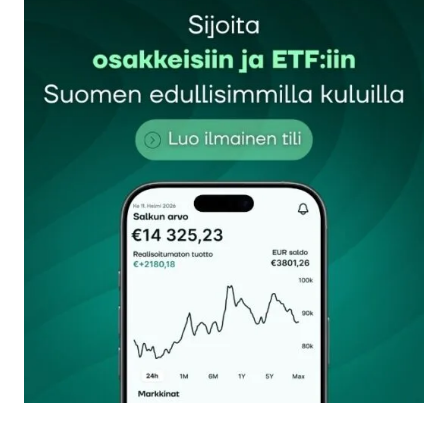
Sähköpostiosoitettasi ei julkaista.
Pakolliset
kentät on merkitty
*
Kommentti
*
Nimesi tai nimimerkkisi
*
Sähköpostiosoitteesi
*