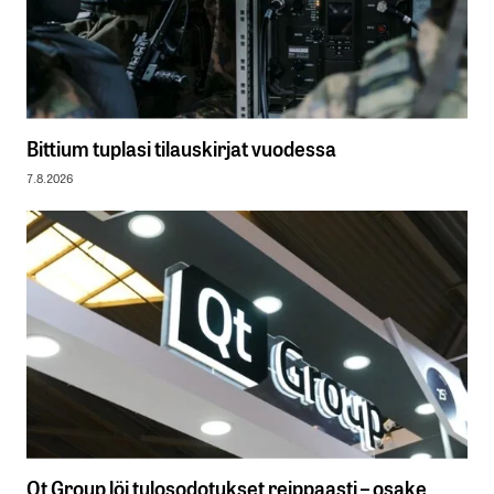
Bittium tuplasi tilauskirjat vuodessa
7.8.2026
Qt Group löi tulosodotukset reippaasti – osake