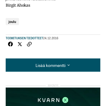
Birgit Ahokas
joulu
TOIMITUKSEN TIEDOTTEET
24.12.2016
Lisää kommentti
Lisää kommentti
kirjautua
sisään
rekisteröityä