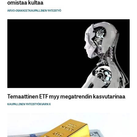
omistaa kultaa
ARVO-OSAKKEET
KAUPALLINEN YHTEISTYÖ
Temaattinen ETF myy megatrendin kasvutarinaa
KAUPALLINEN YHTEISTYÖ
KVARN X