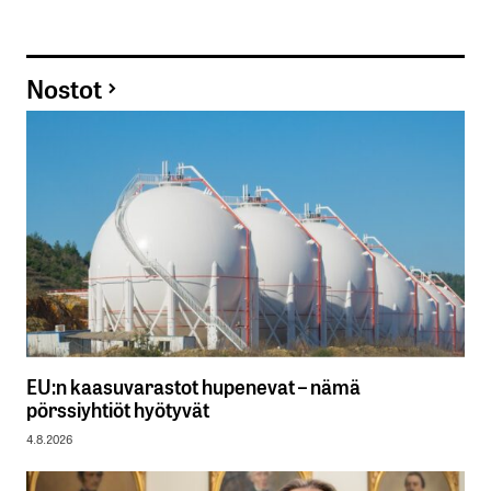
Nostot
EU:n kaasuvarastot hupenevat – nämä
pörssiyhtiöt hyötyvät
4.8.2026