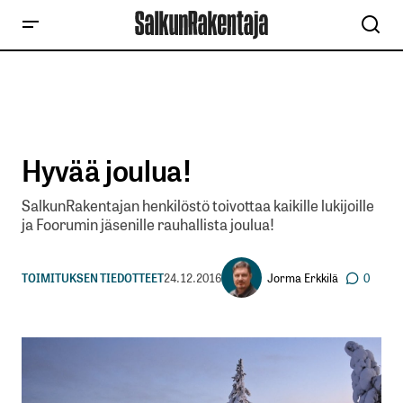
Hyvää joulua!
SalkunRakentajan henkilöstö toivottaa kaikille lukijoille
ja Foorumin jäsenille rauhallista joulua!
Jorma Erkkilä
TOIMITUKSEN TIEDOTTEET
24.12.2016
0