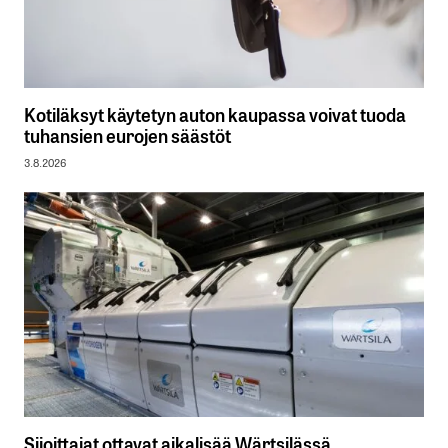
Kotiläksyt käytetyn auton kaupassa voivat tuoda
tuhansien eurojen säästöt
3.8.2026
Sijoittajat ottavat aikalisää Wärtsilässä