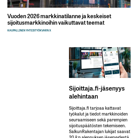
Vuoden 2026 markkinatilanne ja keskeiset
sijoitusmarkkinoihin vaikuttavat teemat
KAUPALLINEN YHTEISTYÖ
KVARN X
Sijoittaja.fi-jäsenyys
alehintaan
Sijoittaja.fi tarjoaa kattavat
työkalut ja tiedot markkinoiden
seuraamiseen sekä parempien
sijoituspäätösten tekemiseen.
SalkunRakentajan lukijat saavat
20 %:n alennuksen jäsenyydestä