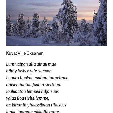
Kuva: Ville Oksanen
Lumivaipan alla uinuu maa
hämy laskee ylle tienoon.
Luonto huokuu rauhan tunnelmaa
mielen johtaa Joulun viettoon.
Jouluaaton lempeä hiljaisuus
valaa iloa sieluillemme,
on lämmin yhdessäolon tilaisuus
jonka luomme rakkaillemme.