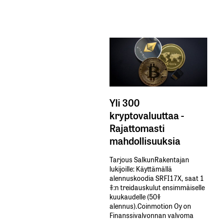
Yli 300
kryptovaluuttaa -
Rajattomasti
mahdollisuuksia
Tarjous SalkunRakentajan
lukijoille: Käyttämällä​ ​
alennuskoodia​ ​SRFI17X,​ ​saat​ ​1
%:n treidauskulut​ ​ensimmäiselle​ ​
kuukaudelle​ ​(50%​ ​
alennus).Coinmotion Oy on
Finanssivalvonnan valvoma