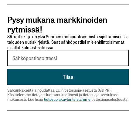
Tilaa SalkunRakentajan uutiskirje
Pysy mukana markkinoiden
Lähetä kommentti
rytmissä!
SR-uutiskirje on yksi Suomen monipuolisimmista sijoittamisen ja
talouden uutiskirjeistä. Saat sähköpostiisi mielenkiintoisimmat
sisällöt kolmesti viikossa.
SalkunRakentaja noudattaa EU:n tietosuoja-asetusta (GDPR).
Käsittelemme tietojasi luottamuksellisesti ja tietosuoja-asetuksen
mukaisesti. Lue lisää
tietosuojakäytänteistämme
tietosuojaselosteesta.