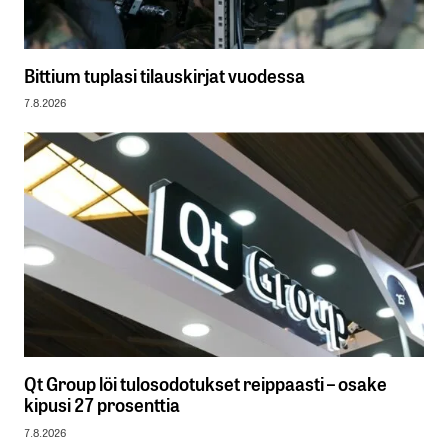
Bittium tuplasi tilauskirjat vuodessa
7.8.2026
Qt Group löi tulosodotukset reippaasti – osake
kipusi 27 prosenttia
7.8.2026