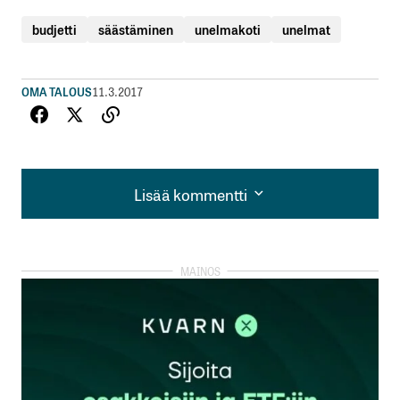
budjetti
säästäminen
unelmakoti
unelmat
OMA TALOUS
11.3.2017
Lisää kommentti
Lisää kommentti
kirjautua
sisään
rekisteröityä