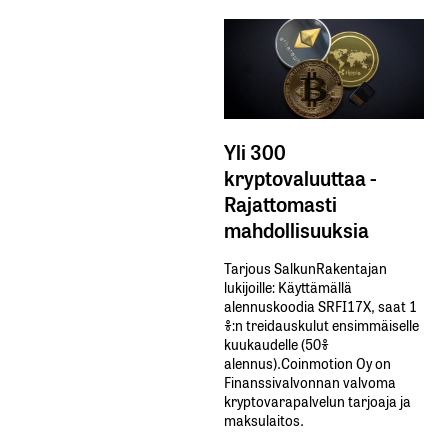
Yli 300
kryptovaluuttaa -
Rajattomasti
mahdollisuuksia
Tarjous SalkunRakentajan
lukijoille: Käyttämällä​ ​
alennuskoodia​ ​SRFI17X,​ ​saat​ ​1
%:n treidauskulut​ ​ensimmäiselle​ ​
kuukaudelle​ ​(50%​ ​
alennus).Coinmotion Oy on
Finanssivalvonnan valvoma
kryptovarapalvelun tarjoaja ja
maksulaitos.