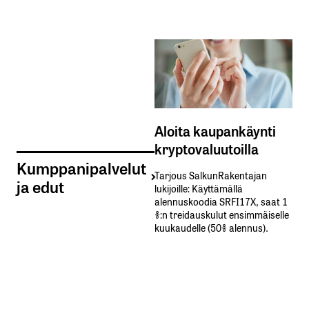
Aloita kaupankäynti
kryptovaluutoilla
Kumppanipalvelut
Tarjous SalkunRakentajan
ja edut
lukijoille: Käyttämällä​ ​
alennuskoodia​ ​SRFI17X,​ ​saat​ ​1
%:n treidauskulut​ ​ensimmäiselle​ ​
kuukaudelle​ ​(50%​ ​alennus).