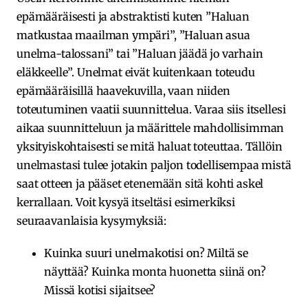
epämääräisesti ja abstraktisti kuten ”Haluan
matkustaa maailman ympäri”, ”Haluan asua
unelma-talossani” tai ”Haluan jäädä jo varhain
eläkkeelle”. Unelmat eivät kuitenkaan toteudu
epämääräisillä haavekuvilla, vaan niiden
toteutuminen vaatii suunnittelua. Varaa siis itsellesi
aikaa suunnitteluun ja määrittele mahdollisimman
yksityiskohtaisesti se mitä haluat toteuttaa. Tällöin
unelmastasi tulee jotakin paljon todellisempaa mistä
saat otteen ja pääset etenemään sitä kohti askel
kerrallaan. Voit kysyä itseltäsi esimerkiksi
seuraavanlaisia kysymyksiä:
Kuinka suuri unelmakotisi on? Miltä se
näyttää? Kuinka monta huonetta siinä on?
Missä kotisi sijaitsee?