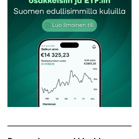
Sähköpostiosoitettasi ei julkaista.
Pakolliset
kentät on merkitty
*
Kommentti
*
Nimesi tai nimimerkkisi
*
Sähköpostiosoitteesi
*
Tilaa SalkunRakentajan uutiskirje