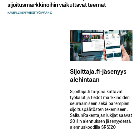
sijoitusmarkkinoihin vaikuttavat teemat
KAUPALLINEN YHTEISTYÖ
KVARN X
Sijoittaja.fi-jäsenyys
alehintaan
Sijoittaja.fi tarjoaa kattavat
työkalut ja tiedot markkinoiden
seuraamiseen sekä parempien
sijoituspäätösten tekemiseen.
SalkunRakentajan lukijat saavat
20 %:n alennuksen jäsenyydestä
alennuskoodilla SRSI20