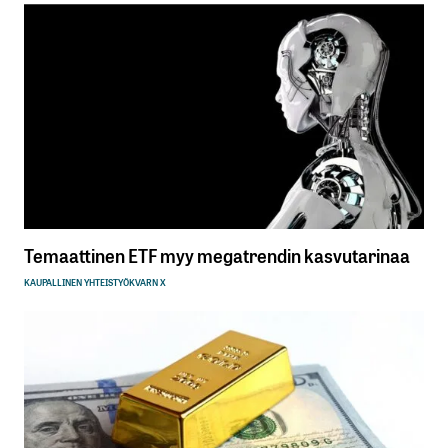
Temaattinen ETF myy megatrendin kasvutarinaa
KAUPALLINEN YHTEISTYÖ
KVARN X