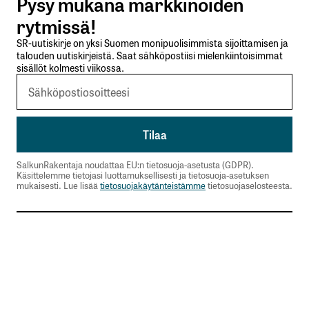
Pysy mukana markkinoiden
Lähetä kommentti
rytmissä!
SR-uutiskirje on yksi Suomen monipuolisimmista sijoittamisen ja
talouden uutiskirjeistä. Saat sähköpostiisi mielenkiintoisimmat
sisällöt kolmesti viikossa.
SalkunRakentaja noudattaa EU:n tietosuoja-asetusta (GDPR).
Käsittelemme tietojasi luottamuksellisesti ja tietosuoja-asetuksen
mukaisesti. Lue lisää
tietosuojakäytänteistämme
tietosuojaselosteesta.