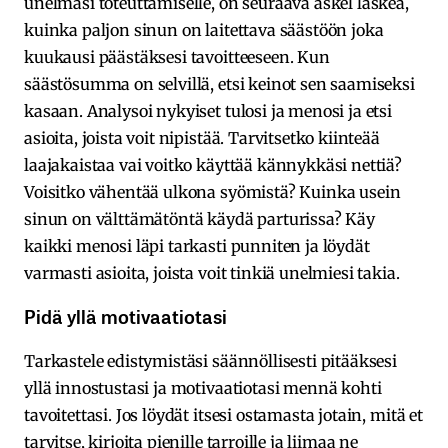
unelmasi toteuttamiselle, on seuraava askel laskea,
kuinka paljon sinun on laitettava säästöön joka
kuukausi päästäksesi tavoitteeseen. Kun
säästösumma on selvillä, etsi keinot sen saamiseksi
kasaan. Analysoi nykyiset tulosi ja menosi ja etsi
asioita, joista voit nipistää. Tarvitsetko kiinteää
laajakaistaa vai voitko käyttää kännykkäsi nettiä?
Voisitko vähentää ulkona syömistä? Kuinka usein
sinun on välttämätöntä käydä parturissa? Käy
kaikki menosi läpi tarkasti punniten ja löydät
varmasti asioita, joista voit tinkiä unelmiesi takia.
Pidä yllä motivaatiotasi
Tarkastele edistymistäsi säännöllisesti pitääksesi
yllä innostustasi ja motivaatiotasi mennä kohti
tavoitettasi. Jos löydät itsesi ostamasta jotain, mitä et
tarvitse, kirjoita pienille tarroille ja liimaa ne