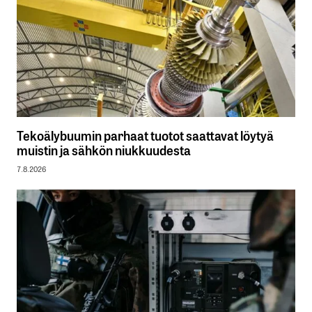
Tekoälybuumin parhaat tuotot saattavat löytyä
muistin ja sähkön niukkuudesta
7.8.2026