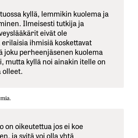
tuossa kyllä, lemmikin kuolema ja
inen. Ilmeisesti tutkija ja
veyslääkärit eivät ole
erilaisia ihmisiä koskettavat
hkä joku perheenjäsenen kuolema
, mutta kyllä noi ainakin itelle on
 olleet.
omia.
lo on oikeutettua jos ei koe
n, ja syitä voi olla yhtä