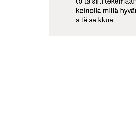
töitä silti tekemään
keinolla millä hyv
sitä saikkua.