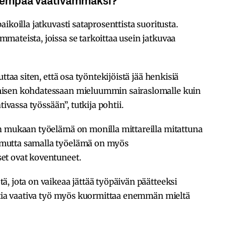
ikoilla jatkuvasti sataprosenttista suoritusta.
ateista, joissa se tarkoittaa usein jatkuvaa
ttaa siten, että osa työntekijöistä jää henkisiä
misen kohdatessaan mieluummin sairaslomalle kuin
tivassa työssään”, tutkija pohtii.
n mukaan työelämä on monilla mittareilla mitattuna
mutta samalla työelämä on myös
et ovat koventuneet.
, jota on vaikeaa jättää työpäivän päätteeksi
intia vaativa työ myös kuormittaa enemmän mieltä