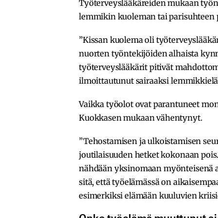
Työterveyslääkäreiden mukaan työnteki
lemmikin kuoleman tai parisuhteen 
”Kissan kuolema oli työterveyslääkär
nuorten työntekijöiden alhaista kyn
työterveyslääkärit pitivät mahdottoma
ilmoittautunut sairaaksi lemmikkiel
Vaikka työolot ovat parantuneet mon
Kuokkasen mukaan vähentynyt.
”Tehostamisen ja ulkoistamisen seur
joutilaisuuden hetket kokonaan pois
nähdään yksinomaan myönteisenä as
sitä, että työelämässä on aikaisem
esimerkiksi elämään kuuluvien kriisi
Onko työelämä muuttunut a