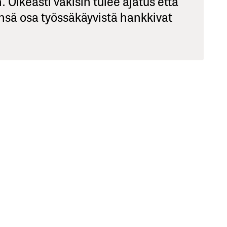
. Oikeasti väkisin tulee ajatus että
änsä osa työssäkäyvistä hankkivat