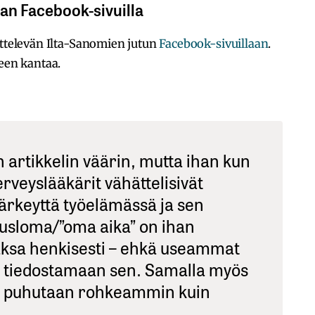
an Facebook-sivuilla
ittelevän Ilta-Sanomien jutun
Facebook-sivuillaan
.
seen kantaa.
in artikkelin väärin, mutta ihan kun
terveyslääkärit vähättelisivät
ärkeyttä työelämässä ja sen
ausloma/”oma aika” on ihan
 jaksa henkisesti – ehkä useammat
t tiedostamaan sen. Samalla myös
ä puhutaan rohkeammin kuin