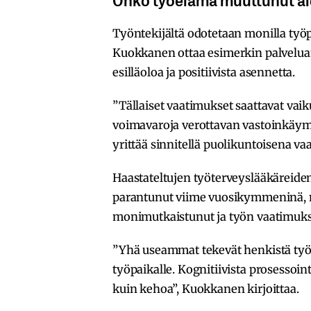
Työntekijältä odotetaan monilla työpa
Kuokkanen ottaa esimerkin palveluamm
esilläoloa ja positiivista asennetta.
”Tällaiset vaatimukset saattavat vaiku
voimavaroja verottavan vastoinkäy
yrittää sinnitellä puolikuntoisena vaa
Haastateltujen työterveyslääkäreide
parantunut viime vuosikymmeninä, 
monimutkaistunut ja työn vaatimuks
”Yhä useammat tekevät henkistä työtä
työpaikalle. Kognitiivista prosesso
kuin kehoa”, Kuokkanen kirjoittaa.