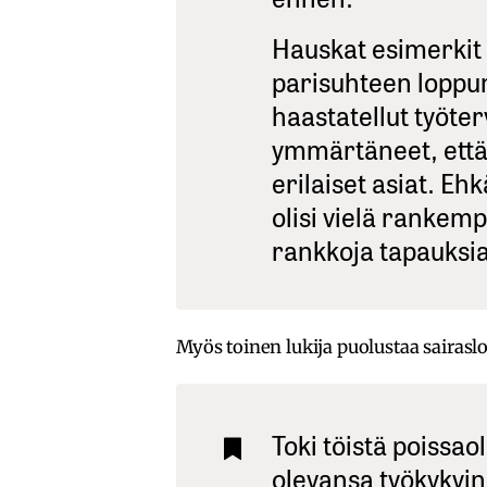
Hauskat esimerkit 
parisuhteen loppum
haastatellut työter
ymmärtäneet, että 
erilaiset asiat. E
olisi vielä rankempi
rankkoja tapauksia
Myös toinen lukija puolustaa sairasl
Toki töistä poissao
olevansa työkykyine