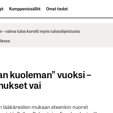
it
Kumppanisisällöt
Omat tiedot
n – vahva tulos korotti myös tulosohjeistusta
odessa
an kuoleman” vuoksi –
mukset vai
en lääkäreiden mukaan eteenkin nuoret