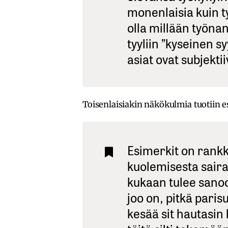
monenlaisia kuin ty
olla millään työna
tyyliin ”kyseinen s
asiat ovat subjektii
Toisenlaisiakin näkökulmia tuotiin es
Esimerkit on rankk
kuolemisesta sair
kukaan tulee sanoo 
joo on, pitkä pari
kesää sit hautasin 