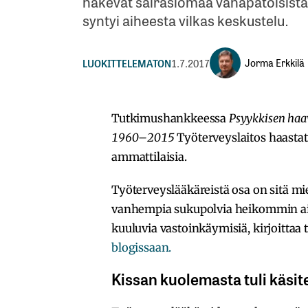
hakevat sairaslomaa vähäpätöisistä
syntyi aiheesta vilkas keskustelu.
Jorma Erkkilä
LUOKITTELEMATON
1.7.2017
Tutkimushankkeessa
Psyykkisen haa
1960–2015
Työterveyslaitos haastat
ammattilaisia.
Työterveyslääkäreistä osa on sitä mie
vanhempia sukupolvia heikommin a
kuuluvia vastoinkäymisiä, kirjoitta
blogissaan.
Kissan kuolemasta tuli käsite