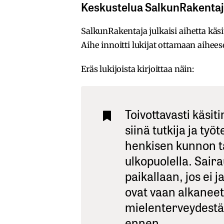
Keskustelua SalkunRakentaj
SalkunRakentaja julkaisi aihetta käs
Aihe innoitti lukijat ottamaan aihee
Eräs lukijoista kirjoittaa näin:
Toivottavasti käsit
siinä tutkija ja työ
henkisen kunnon t
ulkopuolella. Sair
paikallaan, jos ei
ovat vaan alkanee
mielenterveydest
ennen.