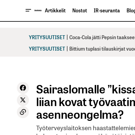
Artikkelit
Nostot
IR-seuranta
Blog
|
YRITYSUUTISET
Coca-Cola jätti Pepsin taaksee
|
YRITYSUUTISET
Bittium tuplasi tilauskirjat vu
Sairaslomalle ”kiss
liian kovat työvaati
asenneongelma?
Työterveyslaitoksen haastattelemi