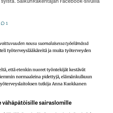
 syistä. SalkunRakentajan Facebook-sivuilla
1
voittuvuuden nousu suomalaisessa työelämässä
teli työterveyslääkäreitä ja muita työterveyden
ltä, että etenkin nuoret työntekijät kestävät
iemmin normaaleina pidettyjä, elämänkulkuun
a työterveyslaitoksen tutkija Anna Kuokkanen
 vähäpätöisille sairaslomille