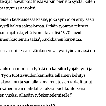
jät jäävät pois töistä varsin pienistä syistä, kuten
päättymisen vuoksi.
eiden keskuudessa käsite, joka symboloi erityisesti
nystä hakea sairaslomaa. Pitkän työuran tehneet
na ajatusta, että työntekijä olisi 1970-luvulla
äimen kuoleman takia”, Kuokkanen kirjoittaa.
essa suhteessa, eräänlainen väljyys työelämässä on
auksena monesta työstä on karsittu tyhjäkäynti ja
. Työn tuottavuuden kannalta tällainen kehitys
iana, mutta samalla tämä muutos on tarkoittanut
paa vähemmän mahdollisuuksia puolikuntoisena,
en vuoksi, allapäin työskentelemiselle.”
iempaa vaativammaksi?