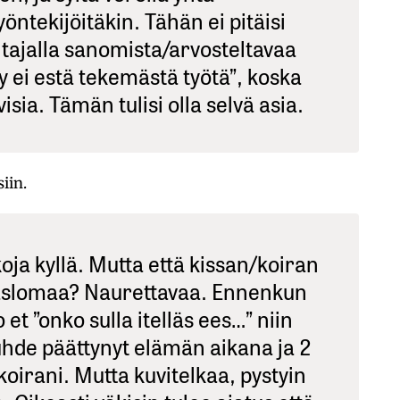
öntekijöitäkin. Tähän ei pitäisi
ntajalla sanomista/arvosteltavaa
yy ei estä tekemästä työtä”, koska
visia. Tämän tulisi olla selvä asia.
iin.
oja kyllä. Mutta että kissan/koiran
aslomaa? Naurettavaa. Ennenkun
et ”onko sulla itelläs ees…” niin
suhde päättynyt elämän aikana ja 2
koirani. Mutta kuvitelkaa, pystyin