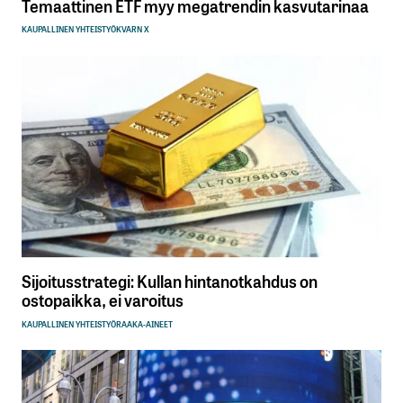
Temaattinen ETF myy megatrendin kasvutarinaa
KAUPALLINEN YHTEISTYÖ
KVARN X
Sijoitusstrategi: Kullan hintanotkahdus on
ostopaikka, ei varoitus
KAUPALLINEN YHTEISTYÖ
RAAKA-AINEET