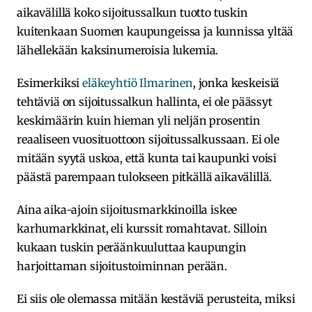
aikavälillä koko sijoitussalkun tuotto tuskin
kuitenkaan Suomen kaupungeissa ja kunnissa yltää
lähellekään kaksinumeroisia lukemia.
Esimerkiksi
eläkeyhtiö Ilmarinen
, jonka keskeisiä
tehtäviä on sijoitussalkun hallinta, ei ole päässyt
keskimäärin kuin hieman yli neljän prosentin
reaaliseen vuosituottoon sijoitussalkussaan. Ei ole
mitään syytä uskoa, että kunta tai kaupunki voisi
päästä parempaan tulokseen pitkällä aikavälillä.
Aina aika-ajoin sijoitusmarkkinoilla iskee
karhumarkkinat, eli kurssit romahtavat. Silloin
kukaan tuskin peräänkuuluttaa kaupungin
harjoittaman sijoitustoiminnan perään.
Ei siis ole olemassa mitään kestäviä perusteita, miksi