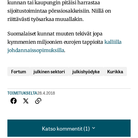
kunnan tai kaupungin pitäisi harrastaa
sijoitustoimintaa pörssiosakkeisiin. Niillä on
riittävästi työsarkaa muuallakin.
Suomalaiset kunnat muuten tekivät jopa
kymmenien miljoonien eurojen tappioita
kalliilla
johdannaissopimuksilla
.
Fortum
julkinen sektori
julkishyödyke
Kurikka
TOIMITUKSELTA
28.4.2018
Katso kommentit (1)
Katso kommentit (1)