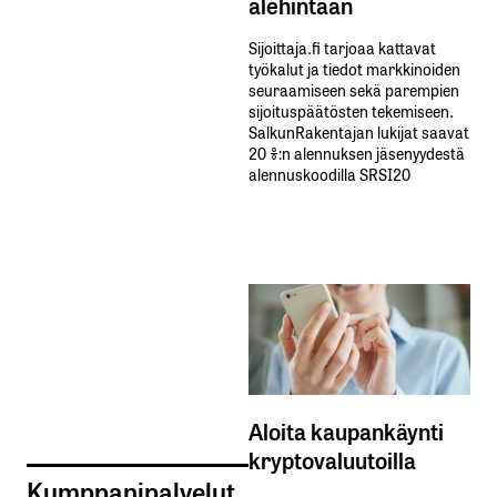
alehintaan
Sijoittaja.fi tarjoaa kattavat
työkalut ja tiedot markkinoiden
seuraamiseen sekä parempien
sijoituspäätösten tekemiseen.
SalkunRakentajan lukijat saavat
20 %:n alennuksen jäsenyydestä
alennuskoodilla SRSI20
Aloita kaupankäynti
kryptovaluutoilla
Kumppanipalvelut