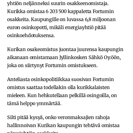
yhtiön neljänneksi suurin osakkeenomistaja.
Kurikka omistaa 6 203 500 kappaletta Fortumin
osakkeita. Kaupungille on luvassa 6,8 miljoonan
euron osinkopotti, mikäli energiayhtiö pitää
osinkoehdotuksensa.
Kurikan osakeomistus juontaa juurensa kaupungin
aikanaan omistamaan Jyllinkosken Sähkö Oy:öön,
joka on siirtynyt Fortumin omistukseen.
Anteliasta osinkopolitiikkaa suosivan Fortumin
omistus saattaa todellakin olla kurikkalaisten
mieleen. Kun hehkutellaan pelkillä osingoilla, on
tämä helppo ymmärtää.
Silti pitää kysyä, onko veronmaksajien rahoja
hallinnoivan Kurikan kaupungin tehtävä omistaa