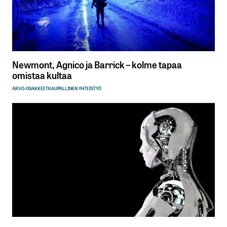
Kommentti
*
Newmont, Agnico ja Barrick – kolme tapaa
Nimesi tai nimimerkkisi
*
omistaa kultaa
ARVO-OSAKKEET
KAUPALLINEN YHTEISTYÖ
Sähköpostiosoitteesi
*
Tilaa SalkunRakentajan uutiskirje
Lähetä kommentti