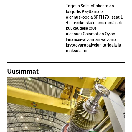
Tarjous SalkunRakentajan
lukijoille: Käyttämällä​ ​
alennuskoodia​ ​SRFI17X,​ ​saat​ ​1
%:n treidauskulut​ ​ensimmäiselle​ ​
kuukaudelle​ ​(50%​ ​
alennus).Coinmotion Oy on
Finanssivalvonnan valvoma
kryptovarapalvelun tarjoaja ja
maksulaitos.
Uusimmat