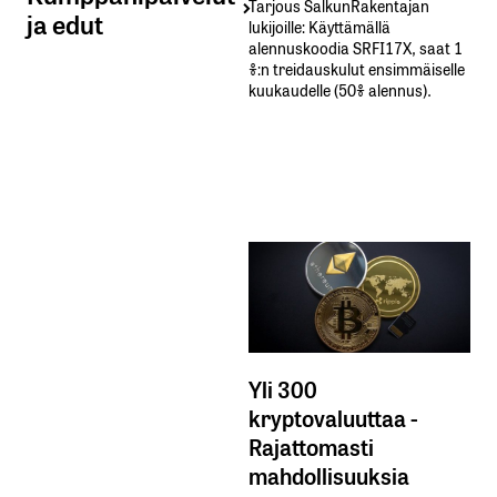
Tarjous SalkunRakentajan
ja edut
lukijoille: Käyttämällä​ ​
alennuskoodia​ ​SRFI17X,​ ​saat​ ​1
%:n treidauskulut​ ​ensimmäiselle​ ​
kuukaudelle​ ​(50%​ ​alennus).
Yli 300
kryptovaluuttaa -
Rajattomasti
mahdollisuuksia