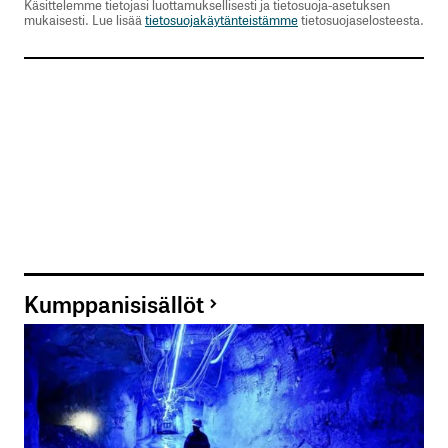
Käsittelemme tietojasi luottamuksellisesti ja tietosuoja-asetuksen
Jorma Erkkilä
mukaisesti. Lue lisää
tietosuojakäytänteistämme
tietosuojaselosteesta.
28.4.2018 at 20:59
Vastaa
kirjautua
sisään
rekisteröityä
Kumppanisisällöt
Sähköpostiosoitettasi ei julkaista.
Pakolliset
kentät on merkitty
*