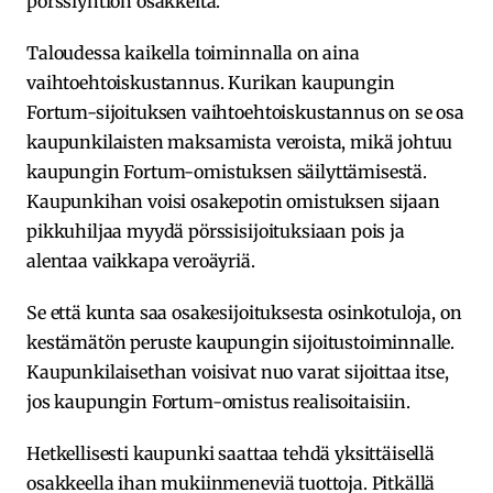
pörssiyhtiön osakkeita.
Taloudessa kaikella toiminnalla on aina
vaihtoehtoiskustannus. Kurikan kaupungin
Fortum-sijoituksen vaihtoehtoiskustannus on se osa
kaupunkilaisten maksamista veroista, mikä johtuu
kaupungin Fortum-omistuksen säilyttämisestä.
Kaupunkihan voisi osakepotin omistuksen sijaan
pikkuhiljaa myydä pörssisijoituksiaan pois ja
alentaa vaikkapa veroäyriä.
Se että kunta saa osakesijoituksesta osinkotuloja, on
kestämätön peruste kaupungin sijoitustoiminnalle.
Kaupunkilaisethan voisivat nuo varat sijoittaa itse,
jos kaupungin Fortum-omistus realisoitaisiin.
Hetkellisesti kaupunki saattaa tehdä yksittäisellä
osakkeella ihan mukiinmeneviä tuottoja. Pitkällä