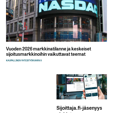
Vuoden 2026 markkinatilanne ja keskeiset
sijoitusmarkkinoihin vaikuttavat teemat
KAUPALLINEN YHTEISTYÖ
KVARN X
Sijoittaja.fi-jäsenyys