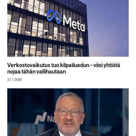
Verkostovaikutus tuo kilpailuedun – viisi yhtiötä
nojaa tähän vallihautaan
27.7.2026