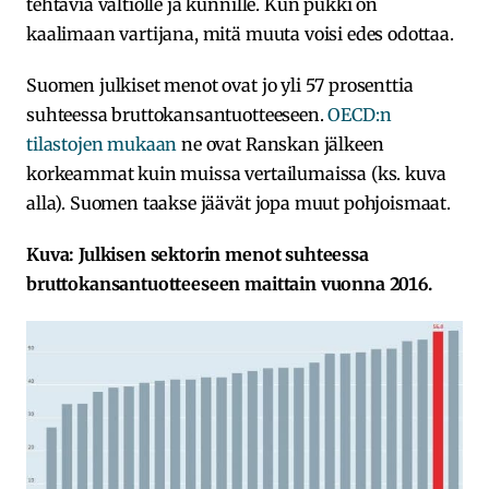
tehtäviä valtiolle ja kunnille. Kun pukki on
kaalimaan vartijana, mitä muuta voisi edes odottaa.
Suomen julkiset menot ovat jo yli 57 prosenttia
suhteessa bruttokansantuotteeseen.
OECD:n
tilastojen mukaan
ne ovat Ranskan jälkeen
korkeammat kuin muissa vertailumaissa (ks. kuva
alla). Suomen taakse jäävät jopa muut pohjoismaat.
Kuva: Julkisen sektorin menot suhteessa
bruttokansantuotteeseen maittain vuonna 2016.