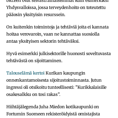
bkt:een ovat selvästi alhaisemmat kuin esimerkiksi
Yhdysvalloissa, jossa terveydenhoito on toteutettu
pääosin yksityisin resurssein.
On kuitenkin toimintoja ja tehtäviä joita ei kannata
hoitaa verovaroin, vaan ne kannattaa suosiolla
antaa yksityisen sektorin tehtäväksi.
Hyvä esimerkki julkisektorille huonosti soveltuvasta
tehtävästä on sijoittaminen.
Talouselämä kertoi
Kurikan kaupungin
onnenkantamoisesta sijoitustoiminnasta. Jutun
ingressi oli otsikoitu tunteellisesti: ”Kurikkalaisille
osakesalkku on tosi rakas”.
Hiihtäjälegenda Juha Miedon kotikaupunki on
Fortumin Suomeen rekisteröidyistä omistajista