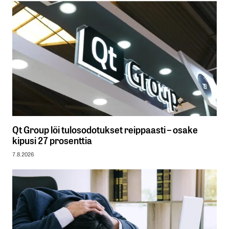
Qt Group löi tulosodotukset reippaasti – osake
kipusi 27 prosenttia
7.8.2026