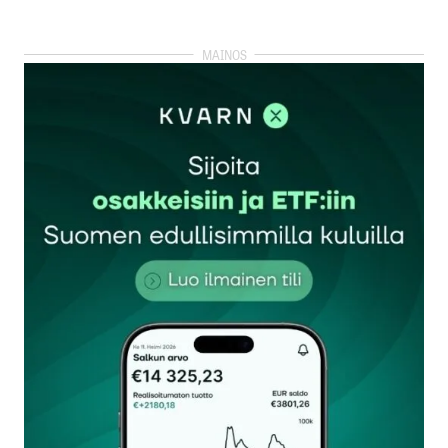
Alkuperäinen Kurikan kaupungin Fortum-
omistuksia koskeva juttu ei ollut Talouselämässä,
vaan Kauppalehdessä.
Kirjoitin Kauppalehden juttuun alla olevan
kommentin:
”Tässä ei ole järjen häivää. Ei ole kaupungin
tehtävä omistaa osakkeita.
Se että Kurikan kaupunki saa osinkotuottoja
Fortumin osakkeilla, ei vielä riitä perusteeksi
kaupungin osakesijoittamiselle.
Taloudessa on aina kyse
vaihtoehtoiskustannuksesta. Jos Kurikan kaupunki
omistaa osakkeita, ovat pääomat pois yksityiseltä