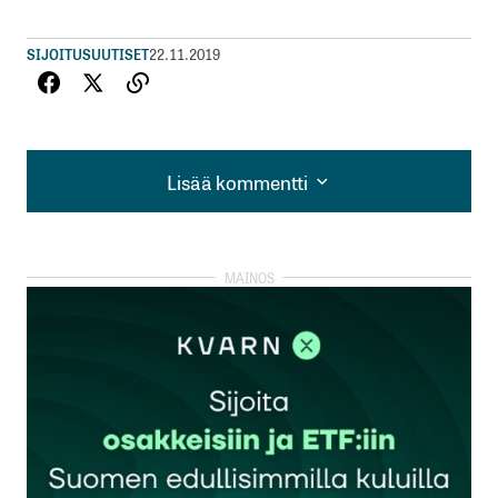
SIJOITUSUUTISET
22.11.2019
Lisää kommentti
Lisää kommentti
kirjautua
sisään
rekisteröityä