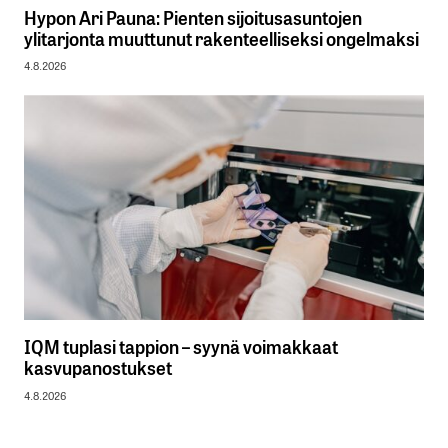
Hypon Ari Pauna: Pienten sijoitusasuntojen
ylitarjonta muuttunut rakenteelliseksi ongelmaksi
4.8.2026
IQM tuplasi tappion – syynä voimakkaat
kasvupanostukset
4.8.2026