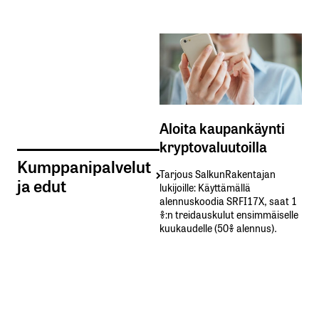
Aloita kaupankäynti
kryptovaluutoilla
Kumppanipalvelut
Tarjous SalkunRakentajan
ja edut
lukijoille: Käyttämällä​ ​
alennuskoodia​ ​SRFI17X,​ ​saat​ ​1
%:n treidauskulut​ ​ensimmäiselle​ ​
kuukaudelle​ ​(50%​ ​alennus).