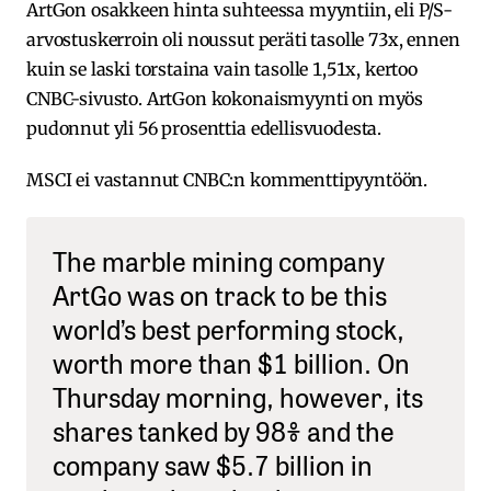
ArtGon osakkeen hinta suhteessa myyntiin, eli P/S-
arvostuskerroin oli noussut peräti tasolle 73x, ennen
kuin se laski torstaina vain tasolle 1,51x, kertoo
CNBC-sivusto. ArtGon kokonaismyynti on myös
pudonnut yli 56 prosenttia edellisvuodesta.
MSCI ei vastannut CNBC:n kommenttipyyntöön.
The marble mining company
ArtGo was on track to be this
world’s best performing stock,
worth more than $1 billion. On
Thursday morning, however, its
shares tanked by 98% and the
company saw $5.7 billion in