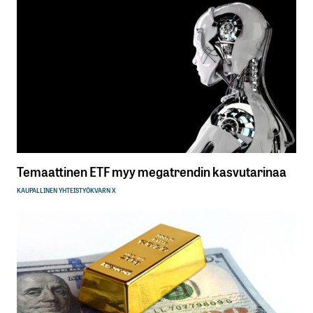
Temaattinen ETF myy megatrendin kasvutarinaa
KAUPALLINEN YHTEISTYÖ
KVARN X