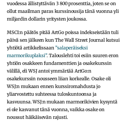
vuodessa ällistyttävän 3 800 prosenttia, joten se on
ollut maailman paras kurssinousija tänä vuonna yli
miljardin dollarin yritysten joukossa.
MSCI:n päätös pitää ArtGo poissa indekseistään tuli
päivä sen jälkeen kun The Wall Street Journal kutsui
yhtiötä artikkelissaan
”salaperäiseksi
marmorikuplaksi”
. Talouslehti toi esiin suuren eron
yhtiön osakkeen fundamenttien ja osakekurssin
välillä, eli WSJ antoi ymmärtää ArtGo:n
osakekurssin nousseen liian korkealle. Osake oli
WSJ:n mukaan ennen kurssiromahdusta jo
yliarvostettu suhteessa tuloskuntoonsa ja
kasvuunsa. WSJ:n mukaan marmorikivien kysyntä
ei ole kasvanut tänä vuonna, vaikka osake on
noussut häikäisevän rajusti.