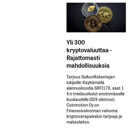
Yli 300
kryptovaluuttaa -
Rajattomasti
mahdollisuuksia
Tarjous SalkunRakentajan
lukijoille: Käyttämällä​ ​
alennuskoodia​ ​SRFI17X,​ ​saat​ ​1
%:n treidauskulut​ ​ensimmäiselle​ ​
kuukaudelle​ ​(50%​ ​alennus).
Coinmotion Oy on
Finanssivalvonnan valvoma
kryptovarapalvelun tarjoaja ja
maksulaitos.