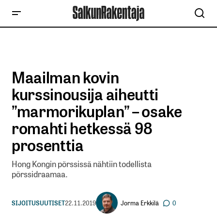
Maailman kovin
kurssinousija aiheutti
”marmorikuplan” – osake
romahti hetkessä 98
prosenttia
Hong Kongin pörssissä nähtiin todellista
pörssidraamaa.
Jorma Erkkilä
SIJOITUSUUTISET
22.11.2019
0