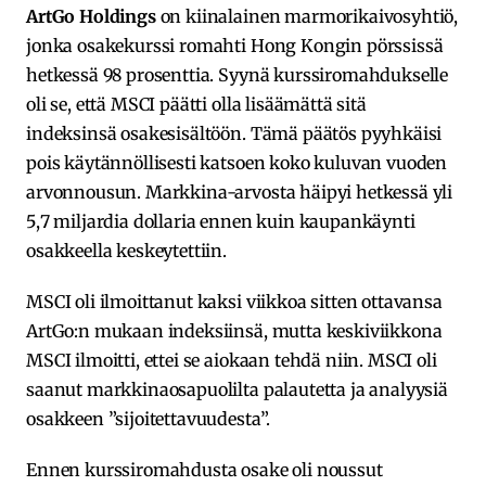
ArtGo Holdings
on kiinalainen marmorikaivosyhtiö,
jonka osakekurssi romahti Hong Kongin pörssissä
hetkessä 98 prosenttia. Syynä kurssiromahdukselle
oli se, että MSCI päätti olla lisäämättä sitä
indeksinsä osakesisältöön. Tämä päätös pyyhkäisi
pois käytännöllisesti katsoen koko kuluvan vuoden
arvonnousun. Markkina-arvosta häipyi hetkessä yli
5,7 miljardia dollaria ennen kuin kaupankäynti
osakkeella keskeytettiin.
MSCI oli ilmoittanut kaksi viikkoa sitten ottavansa
ArtGo:n mukaan indeksiinsä, mutta keskiviikkona
MSCI ilmoitti, ettei se aiokaan tehdä niin. MSCI oli
saanut markkinaosapuolilta palautetta ja analyysiä
osakkeen ”sijoitettavuudesta”.
Ennen kurssiromahdusta osake oli noussut