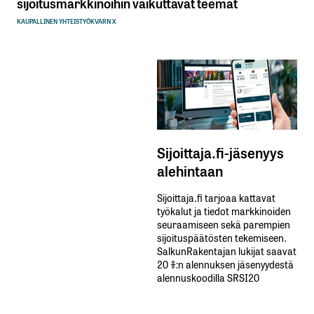
sijoitusmarkkinoihin vaikuttavat teemat
KAUPALLINEN YHTEISTYÖ
KVARN X
Sijoittaja.fi-jäsenyys
alehintaan
Sijoittaja.fi tarjoaa kattavat
työkalut ja tiedot markkinoiden
seuraamiseen sekä parempien
sijoituspäätösten tekemiseen.
SalkunRakentajan lukijat saavat
20 %:n alennuksen jäsenyydestä
alennuskoodilla SRSI20