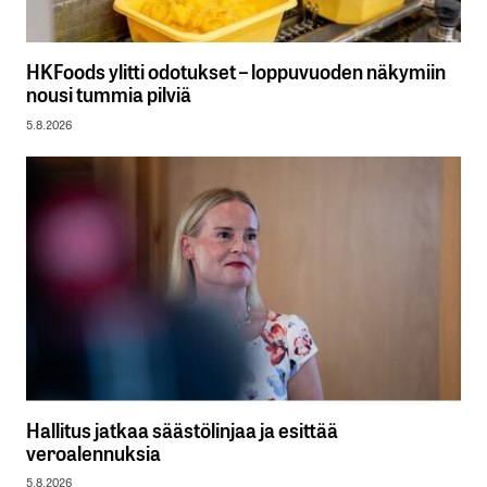
HKFoods ylitti odotukset – loppuvuoden näkymiin
nousi tummia pilviä
5.8.2026
Hallitus jatkaa säästölinjaa ja esittää
veroalennuksia
5.8.2026