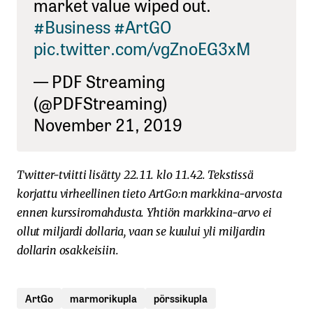
market value wiped out.
#Business
#ArtGO
pic.twitter.com/vgZnoEG3xM
— PDF Streaming
(@PDFStreaming)
November 21, 2019
Twitter-tviitti lisätty 22.11. klo 11.42. Tekstissä
korjattu virheellinen tieto ArtGo:n markkina-arvosta
ennen kurssiromahdusta. Yhtiön markkina-arvo ei
ollut miljardi dollaria, vaan se kuului yli miljardin
dollarin osakkeisiin.
ArtGo
marmorikupla
pörssikupla