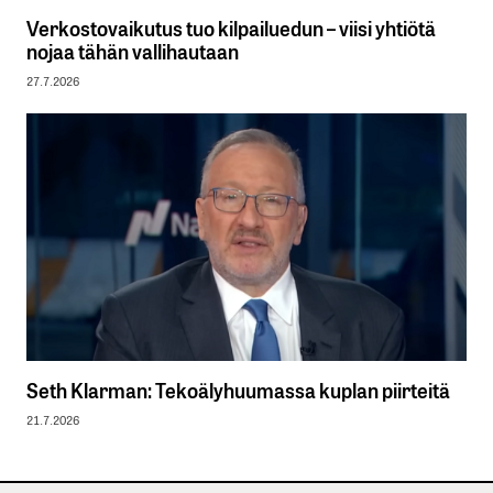
Verkostovaikutus tuo kilpailuedun – viisi yhtiötä
nojaa tähän vallihautaan
27.7.2026
Seth Klarman: Tekoälyhuumassa kuplan piirteitä
21.7.2026