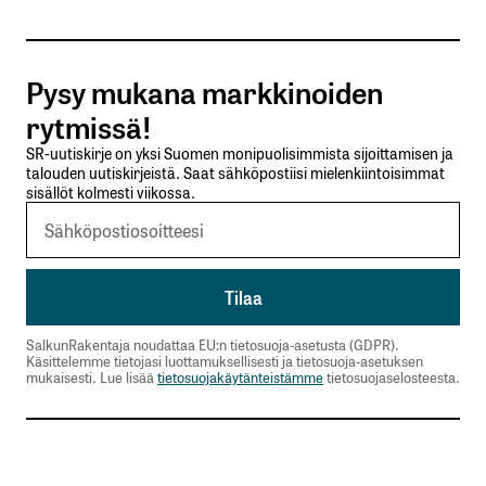
Tilaa SalkunRakentajan uutiskirje
Pysy mukana markkinoiden
Lähetä kommentti
rytmissä!
SR-uutiskirje on yksi Suomen monipuolisimmista sijoittamisen ja
talouden uutiskirjeistä. Saat sähköpostiisi mielenkiintoisimmat
sisällöt kolmesti viikossa.
SalkunRakentaja noudattaa EU:n tietosuoja-asetusta (GDPR).
Käsittelemme tietojasi luottamuksellisesti ja tietosuoja-asetuksen
mukaisesti. Lue lisää
tietosuojakäytänteistämme
tietosuojaselosteesta.