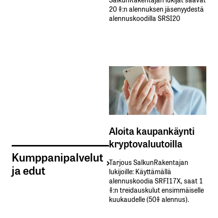
20 %:n alennuksen jäsenyydestä
alennuskoodilla SRSI20
Aloita kaupankäynti
kryptovaluutoilla
Kumppanipalvelut
Tarjous SalkunRakentajan
ja edut
lukijoille: Käyttämällä​ ​
alennuskoodia​ ​SRFI17X,​ ​saat​ ​1
%:n treidauskulut​ ​ensimmäiselle​ ​
kuukaudelle​ ​(50%​ ​alennus).