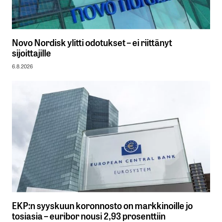
Novo Nordisk ylitti odotukset – ei riittänyt
sijoittajille
6.8.2026
EKP:n syyskuun koronnosto on markkinoille jo
tosiasia – euribor nousi 2,93 prosenttiin