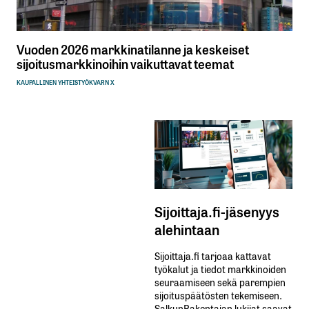
Vuoden 2026 markkinatilanne ja keskeiset
sijoitusmarkkinoihin vaikuttavat teemat
KAUPALLINEN YHTEISTYÖ
KVARN X
Sijoittaja.fi-jäsenyys
alehintaan
Sijoittaja.fi tarjoaa kattavat
työkalut ja tiedot markkinoiden
seuraamiseen sekä parempien
sijoituspäätösten tekemiseen.
SalkunRakentajan lukijat saavat