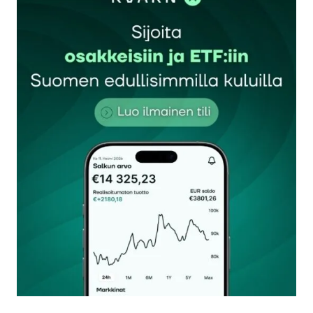
Sähköpostiosoitettasi ei julkaista.
Pakolliset
kentät on merkitty
*
Kommentti
*
Nimesi tai nimimerkkisi
*
Sähköpostiosoitteesi
*