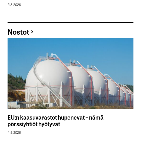
5.8.2026
Nostot
EU:n kaasuvarastot hupenevat – nämä
pörssiyhtiöt hyötyvät
4.8.2026