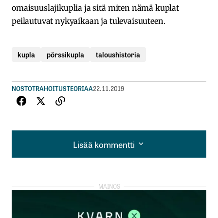
omaisuuslajikuplia ja sitä miten nämä kuplat
peilautuvat nykyaikaan ja tulevaisuuteen.
kupla
pörssikupla
taloushistoria
NOSTOT
RAHOITUSTEORIAA
22.11.2019
Lisää kommentti
Lisää kommentti
kirjautua
sisään
rekisteröityä