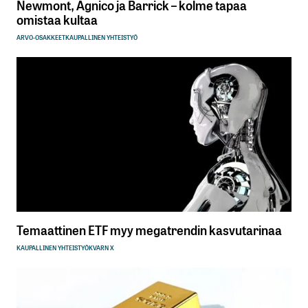
Newmont, Agnico ja Barrick – kolme tapaa
omistaa kultaa
ARVO-OSAKKEET
KAUPALLINEN YHTEISTYÖ
Temaattinen ETF myy megatrendin kasvutarinaa
KAUPALLINEN YHTEISTYÖ
KVARN X