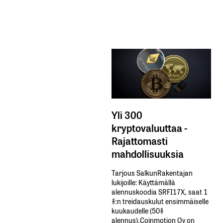
Yli 300
kryptovaluuttaa -
Rajattomasti
mahdollisuuksia
Tarjous SalkunRakentajan
lukijoille: Käyttämällä​ ​
alennuskoodia​ ​SRFI17X,​ ​saat​ ​1
%:n treidauskulut​ ​ensimmäiselle​ ​
kuukaudelle​ ​(50%​ ​
alennus).Coinmotion Oy on