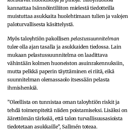
kannattaa Isännöintiliiton mielestä tiedotteilla
muistuttaa asukkaita huolehtimaan tulien ja valojen
paloturvallisesta käsittelystä.
Myös taloyhtiön pakollisen
pelastussuunnitelman
tulee olla ajan tasalla ja asukkaiden tiedossa. Lain
mukaan pelastussuunnitelma on laadittava
vähintään kolmen huoneiston asuinrakennuksiin,
mutta pelkkä paperin täyttäminen ei riitä, eikä
suunnitelman olemassaolo itsessään pelasta
ihmishenkiä.
”Oleellista on tunnistaa oman taloyhtiön riskit ja
tehdä toimenpiteitä niiden poistamiseksi. Lisäksi on
äärettömän tärkeää, että talon turvallisuusasioista
tiedotetaan asukkaille”, Sallmén toteaa.