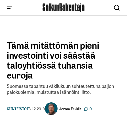
Tämä mitättömän pieni
investointi voi säästää
taloyhtiössä tuhansia
euroja
Suomessa tapahtuu väkilukuun suhteutettuna paljon
palokuolemia, muistuttaa Isännöintiliitto.
Jorma Erkkilä
KIINTEISTÖT
3.12.2019
0