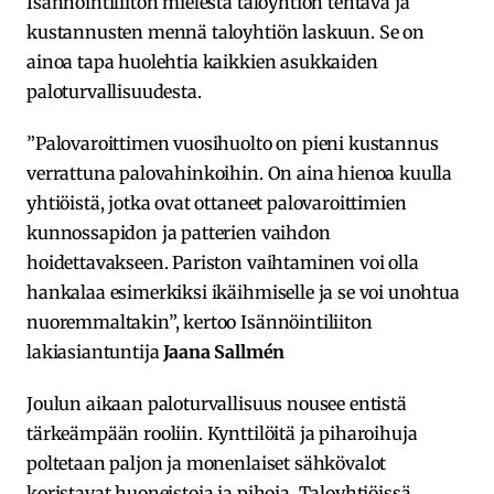
Isännöintiliiton mielestä taloyhtiön tehtävä ja
kustannusten mennä taloyhtiön laskuun. Se on
ainoa tapa huolehtia kaikkien asukkaiden
paloturvallisuudesta.
”Palovaroittimen vuosihuolto on pieni kustannus
verrattuna palovahinkoihin. On aina hienoa kuulla
yhtiöistä, jotka ovat ottaneet palovaroittimien
kunnossapidon ja patterien vaihdon
hoidettavakseen. Pariston vaihtaminen voi olla
hankalaa esimerkiksi ikäihmiselle ja se voi unohtua
nuoremmaltakin”, kertoo Isännöintiliiton
lakiasiantuntija
Jaana Sallmén
Joulun aikaan paloturvallisuus nousee entistä
tärkeämpään rooliin. Kynttilöitä ja piharoihuja
poltetaan paljon ja monenlaiset sähkövalot
koristavat huoneistoja ja pihoja. Taloyhtiöissä