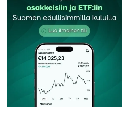
Sähköpostiosoitettasi ei julkaista.
Pakolliset
kentät on merkitty
*
Kommentti
*
Nimesi tai nimimerkkisi
*
Sähköpostiosoitteesi
*
Tilaa SalkunRakentajan uutiskirje