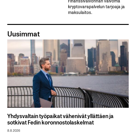
Finanssivalvonnan valvoma
kryptovarapalvelun tarjoaja ja
maksulaitos.
Uusimmat
Yhdysvaltain työpaikat vähenivät yllättäen ja
sotkivat Fedin koronnostolaskelmat
8.8.2026