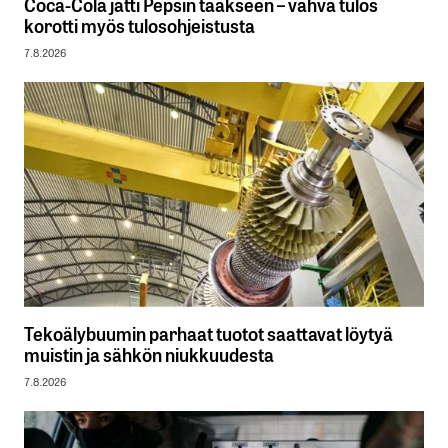
Coca-Cola jätti Pepsin taakseen – vahva tulos
korotti myös tulosohjeistusta
7.8.2026
Tekoälybuumin parhaat tuotot saattavat löytyä
muistin ja sähkön niukkuudesta
7.8.2026