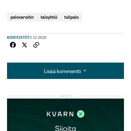
palovaroitin
taloyhtiö
tulipalo
KIINTEISTÖT
3.12.2019
Lisää kommentti
Lisää kommentti
kirjautua
sisään
rekisteröityä