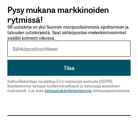
Pysy mukana markkinoiden
Lähetä kommentti
rytmissä!
SR-uutiskirje on yksi Suomen monipuolisimmista sijoittamisen ja
talouden uutiskirjeistä. Saat sähköpostiisi mielenkiintoisimmat
sisällöt kolmesti viikossa.
SalkunRakentaja noudattaa EU:n tietosuoja-asetusta (GDPR).
Käsittelemme tietojasi luottamuksellisesti ja tietosuoja-asetuksen
mukaisesti. Lue lisää
tietosuojakäytänteistämme
tietosuojaselosteesta.