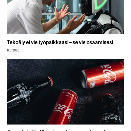
Tekoäly ei vie työpaikkaasi – se vie osaamisesi
8.8.2026