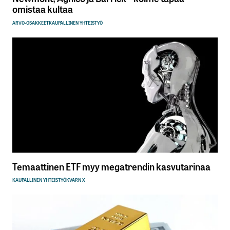
omistaa kultaa
ARVO-OSAKKEET
KAUPALLINEN YHTEISTYÖ
Temaattinen ETF myy megatrendin kasvutarinaa
KAUPALLINEN YHTEISTYÖ
KVARN X