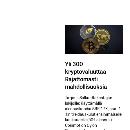
Yli 300
kryptovaluuttaa -
Rajattomasti
mahdollisuuksia
Tarjous SalkunRakentajan
lukijoille: Käyttämällä​ ​
alennuskoodia​ ​SRFI17X,​ ​saat​ ​1
%:n treidauskulut​ ​ensimmäiselle​ ​
kuukaudelle​ ​(50%​ ​alennus).
Coinmotion Oy on