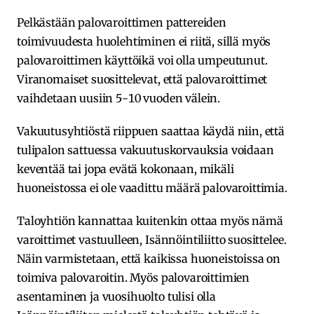
Pelkästään palovaroittimen pattereiden
toimivuudesta huolehtiminen ei riitä, sillä myös
palovaroittimen käyttöikä voi olla umpeutunut.
Viranomaiset suosittelevat, että palovaroittimet
vaihdetaan uusiin 5-10 vuoden välein.
Vakuutusyhtiöstä riippuen saattaa käydä niin, että
tulipalon sattuessa vakuutuskorvauksia voidaan
keventää tai jopa evätä kokonaan, mikäli
huoneistossa ei ole vaadittu määrä palovaroittimia.
Taloyhtiön kannattaa kuitenkin ottaa myös nämä
varoittimet vastuulleen, Isännöintiliitto suosittelee.
Näin varmistetaan, että kaikissa huoneistoissa on
toimiva palovaroitin. Myös palovaroittimien
asentaminen ja vuosihuolto tulisi olla