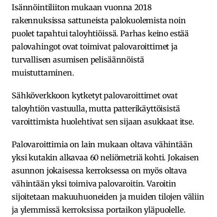
Isännöintiliiton mukaan vuonna 2018
rakennuksissa sattuneista palokuolemista noin
puolet tapahtui taloyhtiöissä. Parhas keino estää
palovahingot ovat toimivat palovaroittimet ja
turvallisen asumisen pelisäännöistä
muistuttaminen.
Sähköverkkoon kytketyt palovaroittimet ovat
taloyhtiön vastuulla, mutta patterikäyttöisistä
varoittimista huolehtivat sen sijaan asukkaat itse.
Palovaroittimia on lain mukaan oltava vähintään
yksi kutakin alkavaa 60 neliömetriä kohti. Jokaisen
asunnon jokaisessa kerroksessa on myös oltava
vähintään yksi toimiva palovaroitin. Varoitin
sijoitetaan makuuhuoneiden ja muiden tilojen väliin
ja ylemmissä kerroksissa portaikon yläpuolelle.