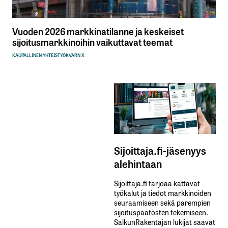
Vuoden 2026 markkinatilanne ja keskeiset
sijoitusmarkkinoihin vaikuttavat teemat
KAUPALLINEN YHTEISTYÖ
KVARN X
Sijoittaja.fi-jäsenyys
alehintaan
Sijoittaja.fi tarjoaa kattavat
työkalut ja tiedot markkinoiden
seuraamiseen sekä parempien
sijoituspäätösten tekemiseen.
SalkunRakentajan lukijat saavat