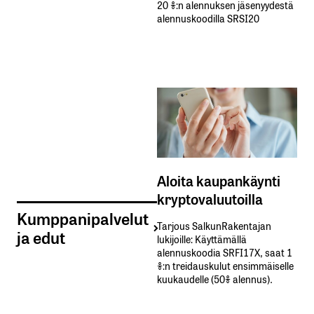
20 %:n alennuksen jäsenyydestä
alennuskoodilla SRSI20
Aloita kaupankäynti
kryptovaluutoilla
Kumppanipalvelut
Tarjous SalkunRakentajan
ja edut
lukijoille: Käyttämällä​ ​
alennuskoodia​ ​SRFI17X,​ ​saat​ ​1
%:n treidauskulut​ ​ensimmäiselle​ ​
kuukaudelle​ ​(50%​ ​alennus).