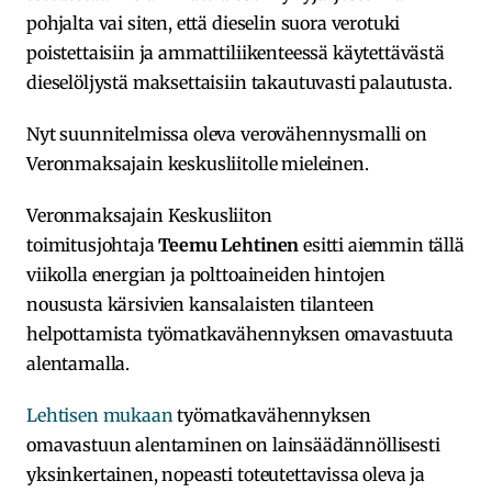
pohjalta vai siten, että dieselin suora verotuki
poistettaisiin ja ammattiliikenteessä käytettävästä
dieselöljystä maksettaisiin takautuvasti palautusta.
Nyt suunnitelmissa oleva verovähennysmalli on
Veronmaksajain keskusliitolle mieleinen.
Veronmaksajain Keskusliiton
toimitusjohtaja
Teemu Lehtinen
esitti aiemmin tällä
viikolla energian ja polttoaineiden hintojen
noususta kärsivien kansalaisten tilanteen
helpottamista työmatkavähennyksen omavastuuta
alentamalla.
Lehtisen mukaan
työmatkavähennyksen
omavastuun alentaminen on lainsäädännöllisesti
yksinkertainen, nopeasti toteutettavissa oleva ja