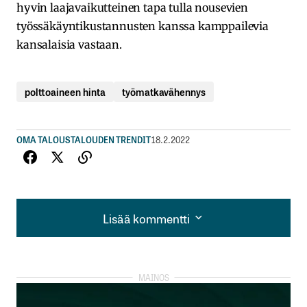
hyvin laajavaikutteinen tapa tulla nousevien
työssäkäyntikustannusten kanssa kamppailevia
kansalaisia vastaan.
polttoaineen hinta
työmatkavähennys
OMA TALOUS
TALOUDEN TRENDIT
18.2.2022
Lisää kommentti
Lisää kommentti
kirjautua