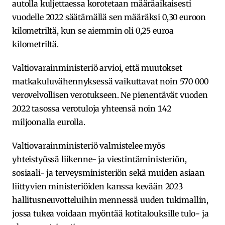
autolla kuljettaessa korotetaan määräaikaisesti
vuodelle 2022 säätämällä sen määräksi 0,30 euroon
kilometriltä, kun se aiemmin oli 0,25 euroa
kilometriltä.
Valtiovarainministeriö arvioi, että muutokset
matkakuluvähennyksessä vaikuttavat noin 570 000
verovelvollisen verotukseen. Ne pienentävät vuoden
2022 tasossa verotuloja yhteensä noin 142
miljoonalla eurolla.
Valtiovarainministeriö valmistelee myös
yhteistyössä liikenne- ja viestintäministeriön,
sosiaali- ja terveysministeriön sekä muiden asiaan
liittyvien ministeriöiden kanssa kevään 2023
hallitusneuvotteluihin mennessä uuden tukimallin,
jossa tukea voidaan myöntää kotitalouksille tulo- ja