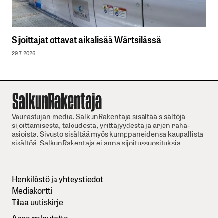
Sijoittajat ottavat aikalisää Wärtsilässä
29.7.2026
Vaurastujan media. SalkunRakentaja sisältää sisältöjä
sijoittamisesta, taloudesta, yrittäjyydesta ja arjen raha-
asioista. Sivusto sisältää myös kumppaneidensa kaupallista
sisältöä. SalkunRakentaja ei anna sijoitussuosituksia.
Henkilöstö ja yhteystiedot
Mediakortti
Tilaa uutiskirje
Anna palautetta