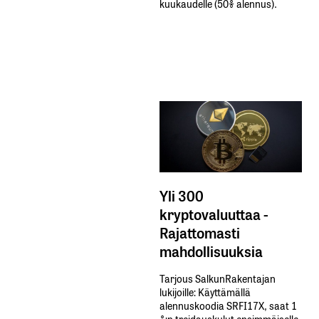
kuukaudelle​ ​(50%​ ​alennus).
Yli 300
kryptovaluuttaa -
Rajattomasti
mahdollisuuksia
Tarjous SalkunRakentajan
lukijoille: Käyttämällä​ ​
alennuskoodia​ ​SRFI17X,​ ​saat​ ​1
%:n treidauskulut​ ​ensimmäiselle​ ​