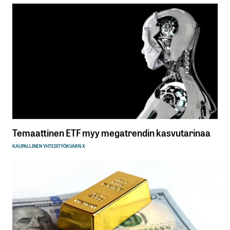
Temaattinen ETF myy megatrendin kasvutarinaa
KAUPALLINEN YHTEISTYÖ
KVARN X