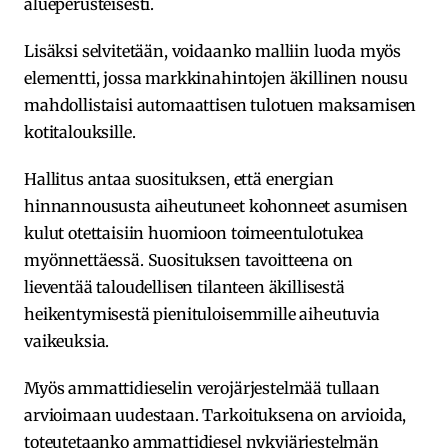
alueperusteisesti.
Lisäksi selvitetään, voidaanko malliin luoda myös
elementti, jossa markkinahintojen äkillinen nousu
mahdollistaisi automaattisen tulotuen maksamisen
kotitalouksille.
Hallitus antaa suosituksen, että energian
hinnannoususta aiheutuneet kohonneet asumisen
kulut otettaisiin huomioon toimeentulotukea
myönnettäessä. Suosituksen tavoitteena on
lieventää taloudellisen tilanteen äkillisestä
heikentymisestä pienituloisemmille aiheutuvia
vaikeuksia.
Myös ammattidieselin verojärjestelmää tullaan
arvioimaan uudestaan. Tarkoituksena on arvioida,
toteutetaanko ammattidiesel nykyjärjestelmän