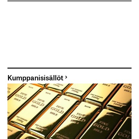
Kumppanisisällöt