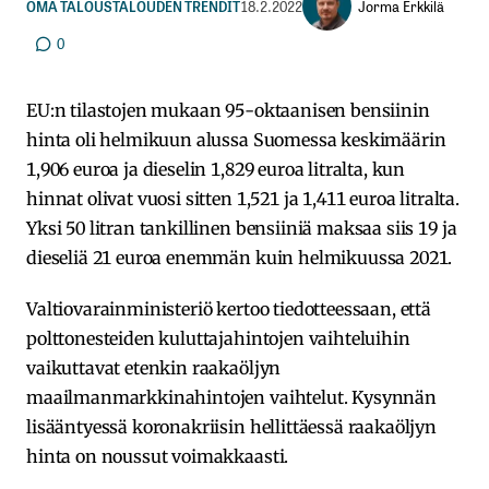
Jorma Erkkilä
OMA TALOUS
TALOUDEN TRENDIT
18.2.2022
0
EU:n tilastojen mukaan 95-oktaanisen bensiinin
hinta oli helmikuun alussa Suomessa keskimäärin
1,906 euroa ja dieselin 1,829 euroa litralta, kun
hinnat olivat vuosi sitten 1,521 ja 1,411 euroa litralta.
Yksi 50 litran tankillinen bensiiniä maksaa siis 19 ja
dieseliä 21 euroa enemmän kuin helmikuussa 2021.
Valtiovarainministeriö kertoo tiedotteessaan, että
polttonesteiden kuluttajahintojen vaihteluihin
vaikuttavat etenkin raakaöljyn
maailmanmarkkinahintojen vaihtelut. Kysynnän
lisääntyessä koronakriisin hellittäessä raakaöljyn
hinta on noussut voimakkaasti.