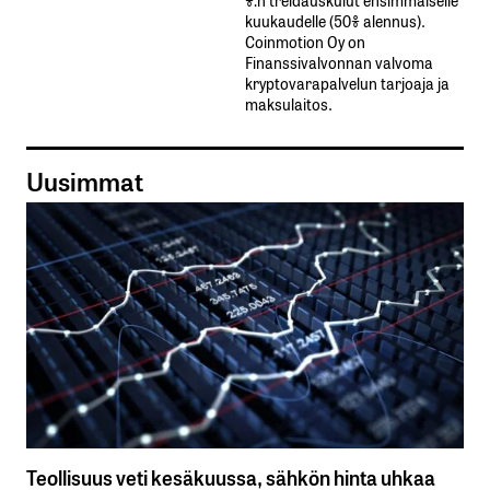
kuukaudelle​ ​(50%​ ​alennus).
Coinmotion Oy on
Finanssivalvonnan valvoma
kryptovarapalvelun tarjoaja ja
maksulaitos.
Uusimmat
Teollisuus veti kesäkuussa, sähkön hinta uhkaa