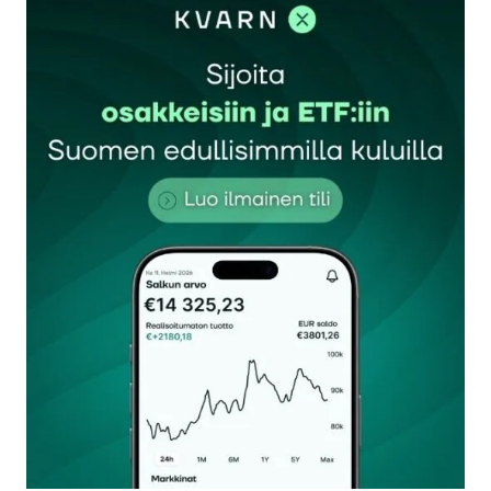
sisään
rekisteröityä
Sähköpostiosoitettasi ei julkaista.
Pakolliset
kentät on merkitty
*
Kommentti
*
Nimesi tai nimimerkkisi
*
Sähköpostiosoitteesi
*