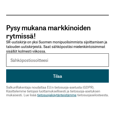
Tilaa SalkunRakentajan uutiskirje
Pysy mukana markkinoiden
Lähetä kommentti
rytmissä!
SR-uutiskirje on yksi Suomen monipuolisimmista sijoittamisen ja
talouden uutiskirjeistä. Saat sähköpostiisi mielenkiintoisimmat
sisällöt kolmesti viikossa.
SalkunRakentaja noudattaa EU:n tietosuoja-asetusta (GDPR).
Käsittelemme tietojasi luottamuksellisesti ja tietosuoja-asetuksen
mukaisesti. Lue lisää
tietosuojakäytänteistämme
tietosuojaselosteesta.