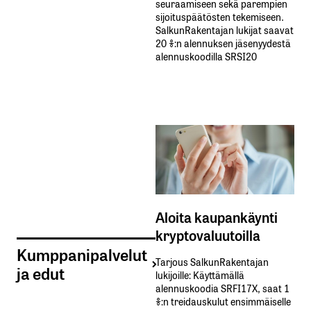
seuraamiseen sekä parempien
sijoituspäätösten tekemiseen.
SalkunRakentajan lukijat saavat
20 %:n alennuksen jäsenyydestä
alennuskoodilla SRSI20
Aloita kaupankäynti
kryptovaluutoilla
Kumppanipalvelut
Tarjous SalkunRakentajan
ja edut
lukijoille: Käyttämällä​ ​
alennuskoodia​ ​SRFI17X,​ ​saat​ ​1
%:n treidauskulut​ ​ensimmäiselle​ ​