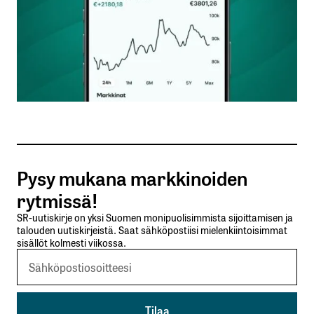
Nimesi tai nimimerkkisi
*
Sähköpostiosoitteesi
*
Tilaa SalkunRakentajan uutiskirje
Pysy mukana markkinoiden
Lähetä kommentti
rytmissä!
SR-uutiskirje on yksi Suomen monipuolisimmista sijoittamisen ja
talouden uutiskirjeistä. Saat sähköpostiisi mielenkiintoisimmat
sisällöt kolmesti viikossa.