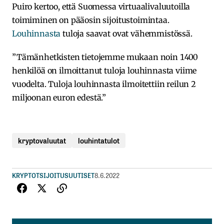
Puiro kertoo, että Suomessa virtuaalivaluutoilla
toimiminen on pääosin sijoitustoimintaa.
Louhinnasta
tuloja saavat ovat vähemmistössä.
”Tämänhetkisten tietojemme mukaan noin 1400
henkilöä on ilmoittanut tuloja louhinnasta viime
vuodelta. Tuloja louhinnasta ilmoitettiin reilun 2
miljoonan euron edestä.”
kryptovaluutat
louhintatulot
KRYPTOT
SIJOITUSUUTISET
8.6.2022