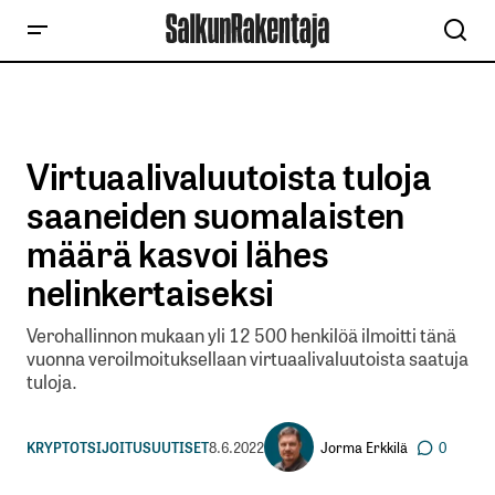
Virtuaalivaluutoista tuloja
saaneiden suomalaisten
määrä kasvoi lähes
nelinkertaiseksi
Verohallinnon mukaan yli 12 500 henkilöä ilmoitti tänä
vuonna veroilmoituksellaan virtuaalivaluutoista saatuja
tuloja.
Jorma Erkkilä
KRYPTOT
SIJOITUSUUTISET
8.6.2022
0