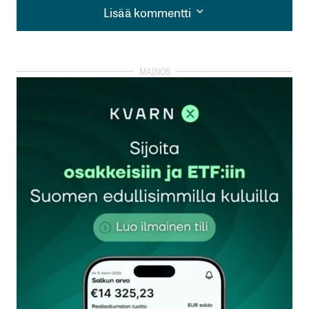
Lisää kommentti
Lisää kommentti
kirjautua
sisään
rekisteröityä
Sähköpostiosoitettasi ei julkaista.
Pakolliset
kentät on merkitty
*
Kommentti
*