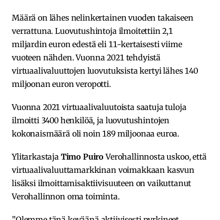
Määrä on lähes nelinkertainen vuoden takaiseen
verrattuna. Luovutushintoja ilmoitettiin 2,1
miljardin euron edestä eli 11-kertaisesti viime
vuoteen nähden. Vuonna 2021 tehdyistä
virtuaalivaluuttojen luovutuksista kertyi lähes 140
miljoonan euron veropotti.
Vuonna 2021 virtuaalivaluutoista saatuja tuloja
ilmoitti 3400 henkilöä, ja luovutushintojen
kokonaismäärä oli noin 189 miljoonaa euroa.
Ylitarkastaja
Timo Puiro
Verohallinnosta uskoo, että
virtuaalivaluuttamarkkinan voimakkaan kasvun
lisäksi ilmoittamisaktiivisuuteen on vaikuttanut
Verohallinnon oma toiminta.
”Olemme tänä keväänä aktiivisesti pyrkineet