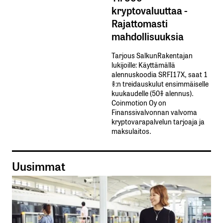
kryptovaluuttaa -
Rajattomasti
mahdollisuuksia
Tarjous SalkunRakentajan
lukijoille: Käyttämällä​ ​
alennuskoodia​ ​SRFI17X,​ ​saat​ ​1
%:n treidauskulut​ ​ensimmäiselle​ ​
kuukaudelle​ ​(50%​ ​alennus).
Coinmotion Oy on
Finanssivalvonnan valvoma
kryptovarapalvelun tarjoaja ja
maksulaitos.
Uusimmat