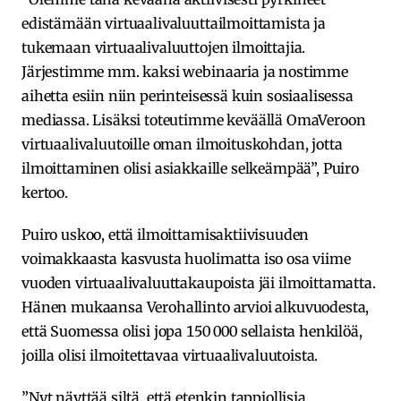
edistämään virtuaalivaluuttailmoittamista ja
tukemaan virtuaalivaluuttojen ilmoittajia.
Järjestimme mm. kaksi webinaaria ja nostimme
aihetta esiin niin perinteisessä kuin sosiaalisessa
mediassa. Lisäksi toteutimme keväällä OmaVeroon
virtuaalivaluutoille oman ilmoituskohdan, jotta
ilmoittaminen olisi asiakkaille selkeämpää”, Puiro
kertoo.
Puiro uskoo, että ilmoittamisaktiivisuuden
voimakkaasta kasvusta huolimatta iso osa viime
vuoden virtuaalivaluuttakaupoista jäi ilmoittamatta.
Hänen mukaansa Verohallinto arvioi alkuvuodesta,
että Suomessa olisi jopa 150 000 sellaista henkilöä,
joilla olisi ilmoitettavaa virtuaalivaluutoista.
”Nyt näyttää siltä, että etenkin tappiollisia