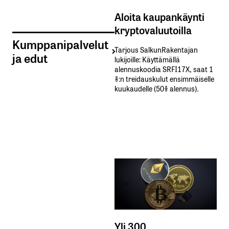
Aloita kaupankäynti
kryptovaluutoilla
Kumppanipalvelut
Tarjous SalkunRakentajan
ja edut
lukijoille: Käyttämällä​ ​
alennuskoodia​ ​SRFI17X,​ ​saat​ ​1
%:n treidauskulut​ ​ensimmäiselle​ ​
kuukaudelle​ ​(50%​ ​alennus).
Yli 300