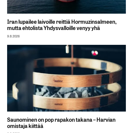
Iran lupailee laivoille reittiä Hormuzinsalmeen,
mutta ehtolista Yhdysvalloille venyy yhä
9.8.2026
Saunominen on pop rapakon takana – Harvian
omistaja kiittää