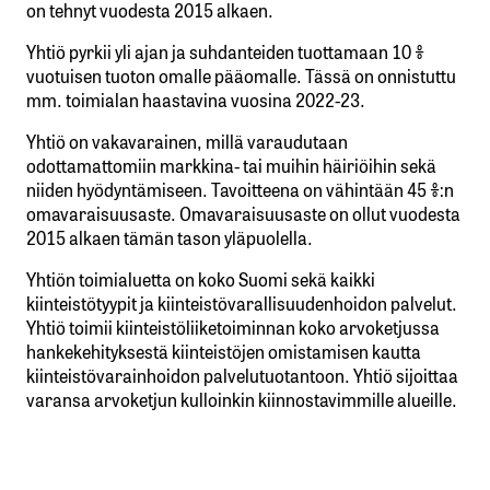
on tehnyt vuodesta 2015 alkaen.
Yhtiö pyrkii yli ajan ja suhdanteiden tuottamaan 10 %
vuotuisen tuoton omalle pääomalle. Tässä on onnistuttu
mm. toimialan haastavina vuosina 2022-23.
Yhtiö on vakavarainen, millä varaudutaan
odottamattomiin markkina- tai muihin häiriöihin sekä
niiden hyödyntämiseen. Tavoitteena on vähintään 45 %:n
omavaraisuusaste. Omavaraisuusaste on ollut vuodesta
2015 alkaen tämän tason yläpuolella.
Yhtiön toimialuetta on koko Suomi sekä kaikki
kiinteistötyypit ja kiinteistövarallisuudenhoidon palvelut.
Yhtiö toimii kiinteistöliiketoiminnan koko arvoketjussa
hankekehityksestä kiinteistöjen omistamisen kautta
kiinteistövarainhoidon palvelutuotantoon. Yhtiö sijoittaa
varansa arvoketjun kulloinkin kiinnostavimmille alueille.