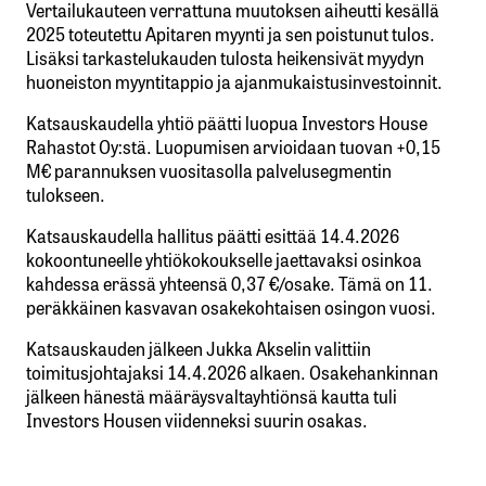
Vertailukauteen verrattuna muutoksen aiheutti kesällä
2025 toteutettu Apitaren myynti ja sen poistunut tulos.
Lisäksi tarkastelukauden tulosta heikensivät myydyn
huoneiston myyntitappio ja ajanmukaistusinvestoinnit.
Katsauskaudella yhtiö päätti luopua Investors House
Rahastot Oy:stä. Luopumisen arvioidaan tuovan +0,15
M€ parannuksen vuositasolla palvelusegmentin
tulokseen.
Katsauskaudella hallitus päätti esittää 14.4.2026
kokoontuneelle yhtiökokoukselle jaettavaksi osinkoa
kahdessa erässä yhteensä 0,37 €/osake. Tämä on 11.
peräkkäinen kasvavan osakekohtaisen osingon vuosi.
Katsauskauden jälkeen Jukka Akselin valittiin
toimitusjohtajaksi 14.4.2026 alkaen. Osakehankinnan
jälkeen hänestä määräysvaltayhtiönsä kautta tuli
Investors Housen viidenneksi suurin osakas.