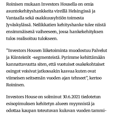
Roinisen mukaan Investors Housella on omia
asuntokehityshankkeita vireillä Helsingissä ja
Vantaalla sekä osakkuusyhtiön toimesta
Jyväskylässä. Neilikkatien kehityshanke tulee niistä
ensimmäisenä vaiheeseen, jossa hankekehityksen
tulos realisoituu tulokseen.
”Investors Housen liiketoiminta muodostuu Palvelut
ja Kiinteistöt -segmenteistä. Pyrimme kehittämään
kannattavuutta siten, että vuotuiset osakekohtaiset
osingot voisivat jatkossakin kasvaa kuten ovat
viimeisen seitsemän vuoden ajan tehneet’’, kertoo
Roininen.
Investors House on solminut 30.6.2021 tiedotetun
esisopimuksen kehitetyn alueen myynnistä ja
odottaa kaupan toteutuvan kuluvan vuoden tammi-