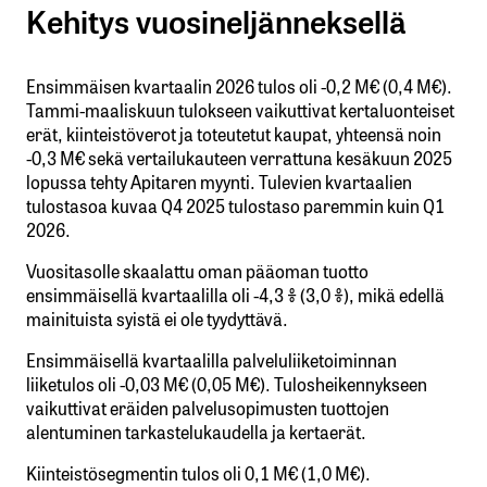
Kehitys vuosineljänneksellä
Ensimmäisen kvartaalin 2026 tulos oli -0,2 M€ (0,4 M€).
Tammi-maaliskuun tulokseen vaikuttivat kertaluonteiset
erät, kiinteistöverot ja toteutetut kaupat, yhteensä noin
-0,3 M€ sekä vertailukauteen verrattuna kesäkuun 2025
lopussa tehty Apitaren myynti. Tulevien kvartaalien
tulostasoa kuvaa Q4 2025 tulostaso paremmin kuin Q1
2026.
Vuositasolle skaalattu oman pääoman tuotto
ensimmäisellä kvartaalilla oli -4,3 % (3,0 %), mikä edellä
mainituista syistä ei ole tyydyttävä.
Ensimmäisellä kvartaalilla palveluliiketoiminnan
liiketulos oli -0,03 M€ (0,05 M€). Tulosheikennykseen
vaikuttivat eräiden palvelusopimusten tuottojen
alentuminen tarkastelukaudella ja kertaerät.
Kiinteistösegmentin tulos oli 0,1 M€ (1,0 M€).