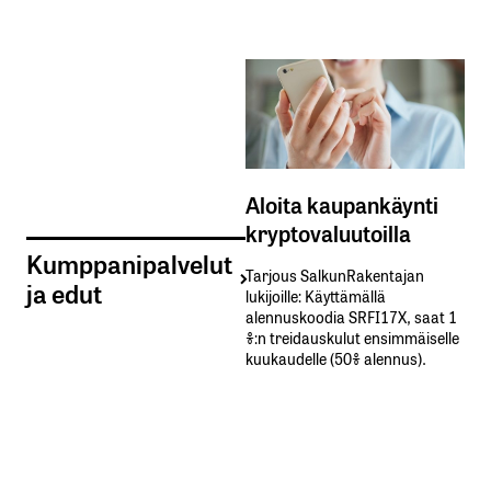
Aloita kaupankäynti
kryptovaluutoilla
Kumppanipalvelut
Tarjous SalkunRakentajan
ja edut
lukijoille: Käyttämällä​ ​
alennuskoodia​ ​SRFI17X,​ ​saat​ ​1
%:n treidauskulut​ ​ensimmäiselle​ ​
kuukaudelle​ ​(50%​ ​alennus).