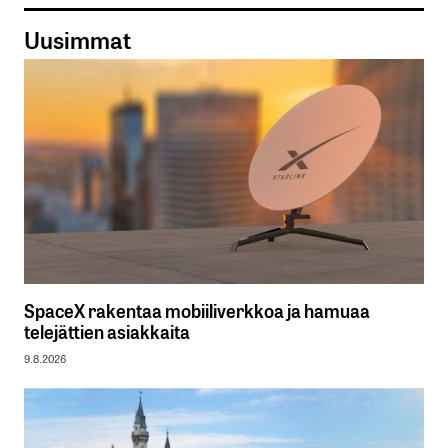
Uusimmat
SpaceX rakentaa mobiiliverkkoa ja hamuaa
telejättien asiakkaita
9.8.2026