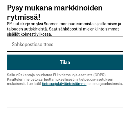
Pysy mukana markkinoiden
Lähetä kommentti
rytmissä!
SR-uutiskirje on yksi Suomen monipuolisimmista sijoittamisen ja
talouden uutiskirjeistä. Saat sähköpostiisi mielenkiintoisimmat
sisällöt kolmesti viikossa.
SalkunRakentaja noudattaa EU:n tietosuoja-asetusta (GDPR).
Käsittelemme tietojasi luottamuksellisesti ja tietosuoja-asetuksen
mukaisesti. Lue lisää
tietosuojakäytänteistämme
tietosuojaselosteesta.