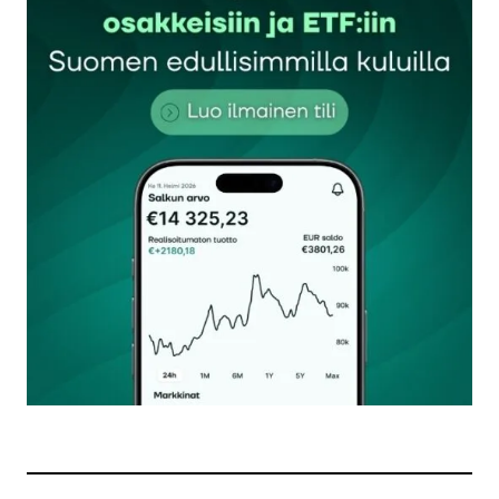
Sähköpostiosoitettasi ei julkaista.
Pakolliset
kentät on merkitty
*
Kommentti
*
Nimesi tai nimimerkkisi
*
Sähköpostiosoitteesi
*
Tilaa SalkunRakentajan uutiskirje