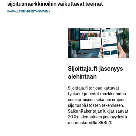
sijoitusmarkkinoihin vaikuttavat teemat
KAUPALLINEN YHTEISTYÖ
KVARN X
Sijoittaja.fi-jäsenyys
alehintaan
Sijoittaja.fi tarjoaa kattavat
työkalut ja tiedot markkinoiden
seuraamiseen sekä parempien
sijoituspäätösten tekemiseen.
SalkunRakentajan lukijat saavat
20 %:n alennuksen jäsenyydestä
alennuskoodilla SRSI20