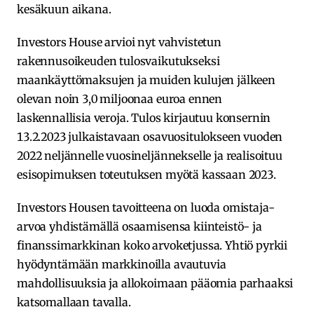
kesäkuun aikana.
Investors House arvioi nyt vahvistetun
rakennusoikeuden tulosvaikutukseksi
maankäyttömaksujen ja muiden kulujen jälkeen
olevan noin 3,0 miljoonaa euroa ennen
laskennallisia veroja. Tulos kirjautuu konsernin
13.2.2023 julkaistavaan osavuositulokseen vuoden
2022 neljännelle vuosineljännekselle ja realisoituu
esisopimuksen toteutuksen myötä kassaan 2023.
Investors Housen tavoitteena on luoda omistaja-
arvoa yhdistämällä osaamisensa kiinteistö- ja
finanssimarkkinan koko arvoketjussa. Yhtiö pyrkii
hyödyntämään markkinoilla avautuvia
mahdollisuuksia ja allokoimaan pääomia parhaaksi
katsomallaan tavalla.