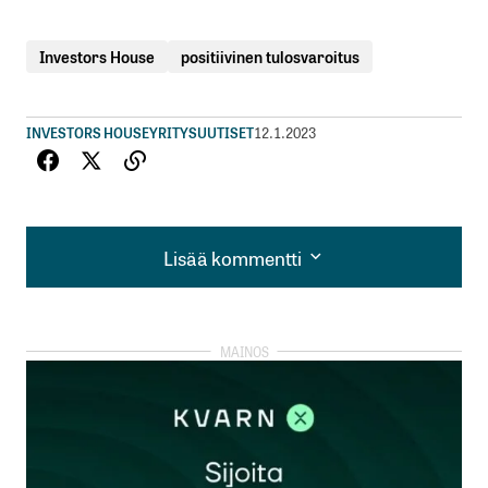
Investors House
positiivinen tulosvaroitus
INVESTORS HOUSE
YRITYSUUTISET
12.1.2023
Lisää kommentti
Lisää kommentti
kirjautua
sisään
rekisteröityä