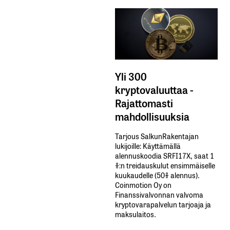
Yli 300
kryptovaluuttaa -
Rajattomasti
mahdollisuuksia
Tarjous SalkunRakentajan
lukijoille: Käyttämällä​ ​
alennuskoodia​ ​SRFI17X,​ ​saat​ ​1
%:n treidauskulut​ ​ensimmäiselle​ ​
kuukaudelle​ ​(50%​ ​alennus).
Coinmotion Oy on
Finanssivalvonnan valvoma
kryptovarapalvelun tarjoaja ja
maksulaitos.