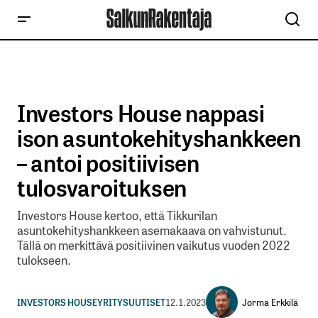
Investors House nappasi
ison asuntokehityshankkeen
– antoi positiivisen
tulosvaroituksen
Investors House kertoo, että Tikkurilan
asuntokehityshankkeen asemakaava on vahvistunut.
Tällä on merkittävä positiivinen vaikutus vuoden 2022
tulokseen.
Jorma Erkkilä
INVESTORS HOUSE
YRITYSUUTISET
12.1.2023