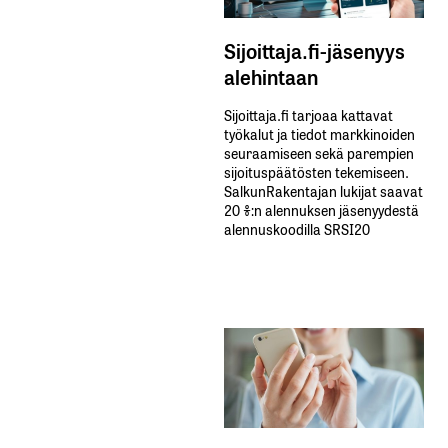
Sijoittaja.fi-jäsenyys
alehintaan
Sijoittaja.fi tarjoaa kattavat
työkalut ja tiedot markkinoiden
seuraamiseen sekä parempien
sijoituspäätösten tekemiseen.
SalkunRakentajan lukijat saavat
20 %:n alennuksen jäsenyydestä
alennuskoodilla SRSI20