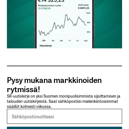
Nimesi tai nimimerkkisi
*
Sähköpostiosoitteesi
*
Tilaa SalkunRakentajan uutiskirje
Pysy mukana markkinoiden
Lähetä kommentti
rytmissä!
SR-uutiskirje on yksi Suomen monipuolisimmista sijoittamisen ja
talouden uutiskirjeistä. Saat sähköpostiisi mielenkiintoisimmat
sisällöt kolmesti viikossa.