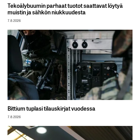
Tekoälybuumin parhaat tuotot saattavat löytyä
muistin ja sähkön niukkuudesta
7.8.2026
Bittium tuplasi tilauskirjat vuodessa
7.8.2026