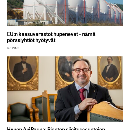
EU:n kaasuvarastot hupenevat – nämä
pörssiyhtiöt hyötyvät
4.8.2026
Hypon Ari Pauna: Pienten sijoitusasuntojen