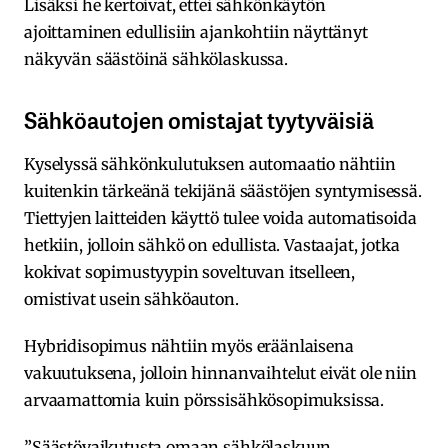
Lisäksi he kertoivat, ettei sähkönkäytön
ajoittaminen edullisiin ajankohtiin näyttänyt
näkyvän säästöinä sähkölaskussa.
Sähköautojen omistajat tyytyväisiä
Kyselyssä sähkönkulutuksen automaatio nähtiin
kuitenkin tärkeänä tekijänä säästöjen syntymisessä.
Tiettyjen laitteiden käyttö tulee voida automatisoida
hetkiin, jolloin sähkö on edullista. Vastaajat, jotka
kokivat sopimustyypin soveltuvan itselleen,
omistivat usein sähköauton.
Hybridisopimus nähtiin myös eräänlaisena
vakuutuksena, jolloin hinnanvaihtelut eivät ole niin
arvaamattomia kuin pörssisähkösopimuksissa.
”Säästövaikutusta omaan sähkölaskuun