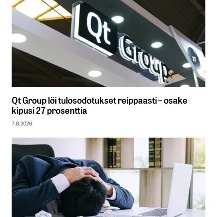
Qt Group löi tulosodotukset reippaasti – osake
kipusi 27 prosenttia
7.8.2026