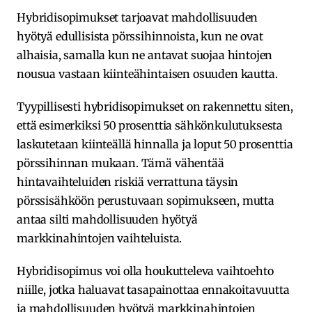
Hybridisopimukset tarjoavat mahdollisuuden
hyötyä edullisista pörssihinnoista, kun ne ovat
alhaisia, samalla kun ne antavat suojaa hintojen
nousua vastaan kiinteähintaisen osuuden kautta.
Tyypillisesti hybridisopimukset on rakennettu siten,
että esimerkiksi 50 prosenttia sähkönkulutuksesta
laskutetaan kiinteällä hinnalla ja loput 50 prosenttia
pörssihinnan mukaan. Tämä vähentää
hintavaihteluiden riskiä verrattuna täysin
pörssisähköön perustuvaan sopimukseen, mutta
antaa silti mahdollisuuden hyötyä
markkinahintojen vaihteluista.
Hybridisopimus voi olla houkutteleva vaihtoehto
niille, jotka haluavat tasapainottaa ennakoitavuutta
ja mahdollisuuden hyötyä markkinahintojen