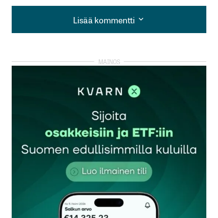
Lisää kommentti
Lisää kommentti
kirjautua
sisään
rekisteröityä
Sähköpostiosoitettasi ei julkaista.
Pakolliset
kentät on merkitty
*
Kommentti
*