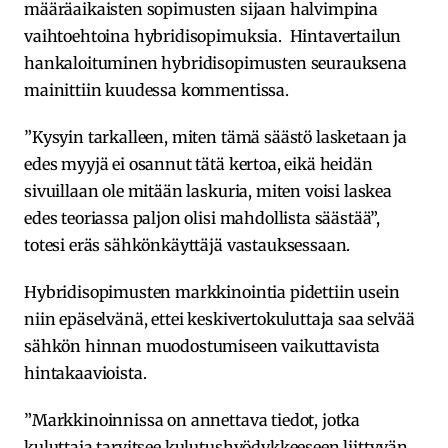
määräaikaisten sopimusten sijaan halvimpina
vaihtoehtoina hybridisopimuksia. Hintavertailun
hankaloituminen hybridisopimusten seurauksena
mainittiin kuudessa kommentissa.
”Kysyin tarkalleen, miten tämä säästö lasketaan ja
edes myyjä ei osannut tätä kertoa, eikä heidän
sivuillaan ole mitään laskuria, miten voisi laskea
edes teoriassa paljon olisi mahdollista säästää”,
totesi eräs sähkönkäyttäjä vastauksessaan.
Hybridisopimusten markkinointia pidettiin usein
niin epäselvänä, ettei keskivertokuluttaja saa selvää
sähkön hinnan muodostumiseen vaikuttavista
hintakaavioista.
”Markkinoinnissa on annettava tiedot, jotka
kuluttaja tarvitsee kulutushyödykkeeseen liittyvän