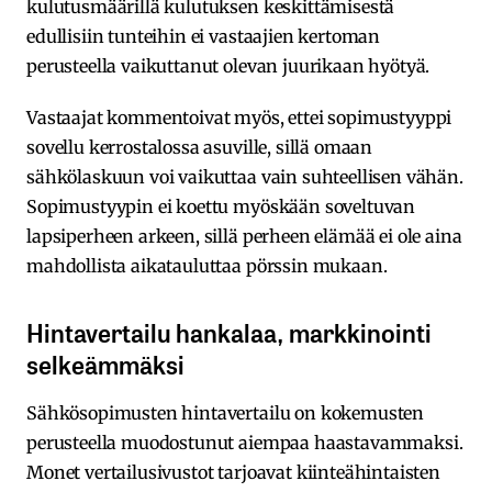
kulutusmäärillä kulutuksen keskittämisestä
edullisiin tunteihin ei vastaajien kertoman
perusteella vaikuttanut olevan juurikaan hyötyä.
Vastaajat kommentoivat myös, ettei sopimustyyppi
sovellu kerrostalossa asuville, sillä omaan
sähkölaskuun voi vaikuttaa vain suhteellisen vähän.
Sopimustyypin ei koettu myöskään soveltuvan
lapsiperheen arkeen, sillä perheen elämää ei ole aina
mahdollista aikatauluttaa pörssin mukaan.
Hintavertailu hankalaa, markkinointi
selkeämmäksi
Sähkösopimusten hintavertailu on kokemusten
perusteella muodostunut aiempaa haastavammaksi.
Monet vertailusivustot tarjoavat kiinteähintaisten