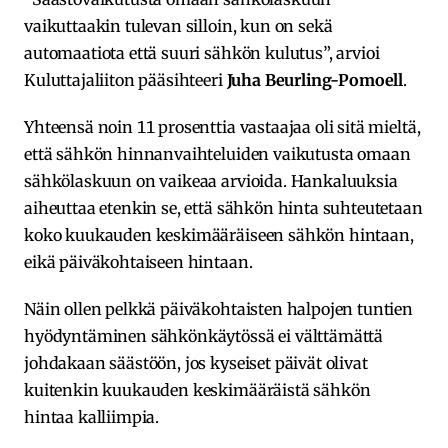
vaikuttaakin tulevan silloin, kun on sekä
automaatiota että suuri sähkön kulutus”, arvioi
Kuluttajaliiton pääsihteeri
Juha Beurling-Pomoell
.
Yhteensä noin 11 prosenttia vastaajaa oli sitä mieltä,
että sähkön hinnanvaihteluiden vaikutusta omaan
sähkölaskuun on vaikeaa arvioida. Hankaluuksia
aiheuttaa etenkin se, että sähkön hinta suhteutetaan
koko kuukauden keskimääräiseen sähkön hintaan,
eikä päiväkohtaiseen hintaan.
Näin ollen pelkkä päiväkohtaisten halpojen tuntien
hyödyntäminen sähkönkäytössä ei välttämättä
johdakaan säästöön, jos kyseiset päivät olivat
kuitenkin kuukauden keskimääräistä sähkön
hintaa kalliimpia.