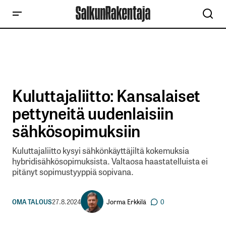
Kuluttajaliitto: Kansalaiset
pettyneitä uudenlaisiin
sähkösopimuksiin
Kuluttajaliitto kysyi sähkönkäyttäjiltä kokemuksia
hybridisähkösopimuksista. Valtaosa haastatelluista ei
pitänyt sopimustyyppiä sopivana.
Jorma Erkkilä
OMA TALOUS
27.8.2024
0