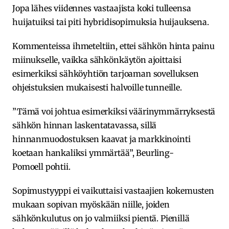
Jopa lähes viidennes vastaajista koki tulleensa
huijatuiksi tai piti hybridisopimuksia huijauksena.
Kommenteissa ihmeteltiin, ettei sähkön hinta painu
miinukselle, vaikka sähkönkäytön ajoittaisi
esimerkiksi sähköyhtiön tarjoaman sovelluksen
ohjeistuksien mukaisesti halvoille tunneille.
”Tämä voi johtua esimerkiksi väärinymmärryksestä
sähkön hinnan laskentatavassa, sillä
hinnanmuodostuksen kaavat ja markkinointi
koetaan hankaliksi ymmärtää”, Beurling-
Pomoell pohtii.
Sopimustyyppi ei vaikuttaisi vastaajien kokemusten
mukaan sopivan myöskään niille, joiden
sähkönkulutus on jo valmiiksi pientä. Pienillä