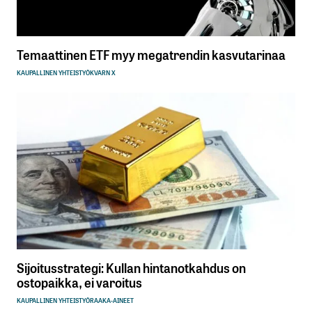
Temaattinen ETF myy megatrendin kasvutarinaa
KAUPALLINEN YHTEISTYÖ
KVARN X
Sijoitusstrategi: Kullan hintanotkahdus on
ostopaikka, ei varoitus
KAUPALLINEN YHTEISTYÖ
RAAKA-AINEET