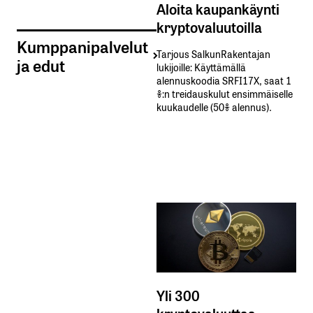
Aloita kaupankäynti
kryptovaluutoilla
Kumppanipalvelut
Tarjous SalkunRakentajan
ja edut
lukijoille: Käyttämällä​ ​
alennuskoodia​ ​SRFI17X,​ ​saat​ ​1
%:n treidauskulut​ ​ensimmäiselle​ ​
kuukaudelle​ ​(50%​ ​alennus).
Yli 300
kryptovaluuttaa -