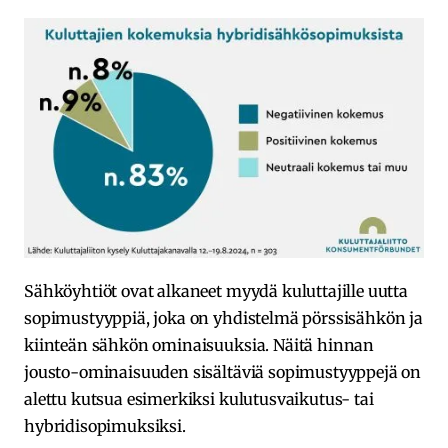
Sähköyhtiöt ovat alkaneet myydä kuluttajille uutta
sopimustyyppiä, joka on yhdistelmä pörssisähkön ja
kiinteän sähkön ominaisuuksia. Näitä hinnan
jousto-ominaisuuden sisältäviä sopimustyyppejä on
alettu kutsua esimerkiksi kulutusvaikutus- tai
hybridisopimuksiksi.