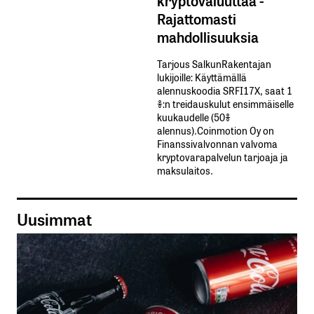
Rajattomasti
mahdollisuuksia
Tarjous SalkunRakentajan
lukijoille: Käyttämällä​ ​
alennuskoodia​ ​SRFI17X,​ ​saat​ ​1
%:n treidauskulut​ ​ensimmäiselle​ ​
kuukaudelle​ ​(50%​ ​
alennus).Coinmotion Oy on
Finanssivalvonnan valvoma
kryptovarapalvelun tarjoaja ja
maksulaitos.
Uusimmat