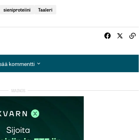
sieniproteiini
Taaleri
isää kommentti
isää kommentti
autua sisään
rekisteröityä
et kentät on merkitty
*