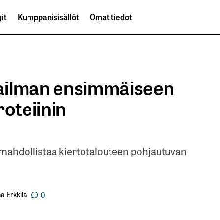
it
Kumppanisisällöt
Omat tiedot
maailman ensimmäiseen
roteiinin
mahdollistaa kiertotalouteen pohjautuvan
a Erkkilä
0