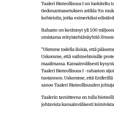
Taaleri Bioteollisuus I on luokitelt
tiedonantoasetuksen artikla 9:n mukai
kohteisiin, jotka esimerkiksi edistäv
Rahasto on kerännyt yli 100 miljoo
omistama erityistehtäväyhtiö
Ilmast
”Olemme todella iloisia, että pääsem
Uskomme, että vaihtoehtoisille prote
maailmassa. Kansainvälisesti kysyntä
Taaleri Bioteollisuus I -rahaston sij
tuotannon. Uskomme, että Eniferillä
sanoo Taaleri Bioteollisuuden johtaj
Taalerin tavoitteena on tulla bioteol
johtavista kansainvälisesti toimivista s