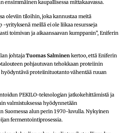
n ensimmäinen kaupallisessa mittakaavassa.
 oleviin tiloihin, joka kannustaa meitä
 -yrityksenä meillä ei ole liikaa resursseja
asti toimivan ja aikaansaavan kumppanin”, Eniferin
lan johtaja
Tuomas Salminen
kertoo, että Eniferin
otalouteen pohjautuvan tehokkaan proteiinin
a hyödyntävä proteiinituotanto vähentää ruuan
entoidun PEKILO-teknologian jatkokehittämistä ja
iinin valmistuksessa hyödynnetään
tiin Suomessa alun perin 1970-luvulla. Nykyinen
oijan fermentointiprosessia.