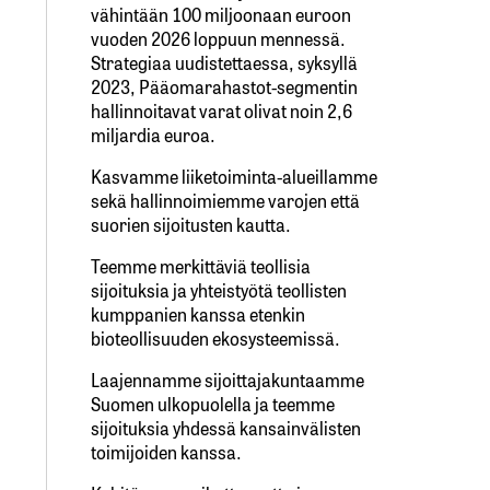
vähintään 100 miljoonaan euroon
vuoden 2026 loppuun mennessä.
Strategiaa uudistettaessa, syksyllä
2023, Pääomarahastot-segmentin
hallinnoitavat varat olivat noin 2,6
miljardia euroa.
Kasvamme liiketoiminta-alueillamme
sekä hallinnoimiemme varojen että
suorien sijoitusten kautta.
Teemme merkittäviä teollisia
sijoituksia ja yhteistyötä teollisten
kumppanien kanssa etenkin
bioteollisuuden ekosysteemissä.
Laajennamme sijoittajakuntaamme
Suomen ulkopuolella ja teemme
sijoituksia yhdessä kansainvälisten
toimijoiden kanssa.