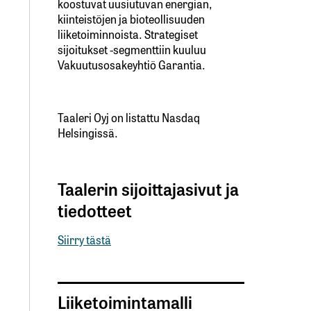
koostuvat uusiutuvan energian,
kiinteistöjen ja bioteollisuuden
liiketoiminnoista. Strategiset
sijoitukset -segmenttiin kuuluu
Vakuutusosakeyhtiö Garantia.
Taaleri Oyj on listattu Nasdaq
Helsingissä.
Taalerin sijoittajasivut ja
tiedotteet
Siirry tästä
Liiketoimintamalli