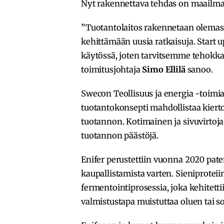
Nyt rakennettava tehdas on maailma
”Tuotantolaitos rakennetaan olemassa
kehittämään uusia ratkaisuja. Start up
käytössä, joten tarvitsemme tehokka
toimitusjohtaja
Simo Ellilä
sanoo.
Swecon Teollisuus ja energia -toimia
tuotantokonsepti mahdollistaa kiert
tuotannon. Kotimainen ja sivuvirtoj
tuotannon päästöjä.
Enifer perustettiin vuonna 2020 pat
kaupallistamista varten. Sieniprote
fermentointiprosessia, joka kehitet
valmistustapa muistuttaa oluen tai s