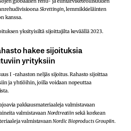
ojen globaalien rehu- ja elintarviketeollisuuden
anrehudivisioona
Skrettingin
, lemmikkieläinten
on kanssa.
uksen yksityisiltä sijoittajilta keväällä 2023.
ahasto hakee sijoituksia
uviin yrityksiin
suus I -rahaston neljäs sijoitus. Rahasto sijoittaa
iin ja yhtiöihin, joilla voidaan nopeuttaa
sta.
ajoavia pakkausmateriaaleja valmistavaan
-aineita valmistavaan
Nordtreatiin
sekä korkean
teriaaleja valmistavaan
Nordic Bioproducts Groupiin
.