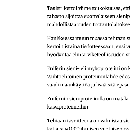
Taaleri kertoi viime toukokuussa, ett
rahasto sijoittaa suomalaiseen sieni
mahdollistaa uuden tuotantolaitoks
Hankkeessa muun muassa tehtaan suu
kertoi tiistaina tiedotteessaan, en
hyödyntää elintarviketeollisuuden si
Eniferin sieni- eli mykoproteiini on k
Vaihtoehtoinen proteiininlähde edesau
vaadi maankäyttöä ja lisää sitä epäsu
Enifernin sieniproteiinilla on matala h
kasviproteiineihin.
Tehtaan tavoitteena on valmistaa sie
kattaisi 40 000 ihmisen vuotuisen pro