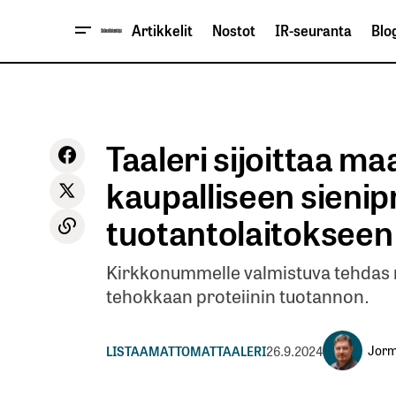
Artikkelit
Nostot
IR-seuranta
Blog
Taaleri sijoittaa 
kaupalliseen sienip
tuotantolaitokseen
Kirkkonummelle valmistuva tehdas 
tehokkaan proteiinin tuotannon.
Jorm
LISTAAMATTOMAT
TAALERI
26.9.2024