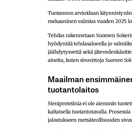
Tuotannon arvioidaan käynnistyvän 
mekaaninen valmius vuoden 2025 l
Tehdas rakennetaan Suomen Sokerin 
hyödyntää tehdasalueella jo valmiiksi
jäähdytysvettä sekä jätevedenkäsitte
aineita, kuten sivuvirtoja
Suomen Soke
Maailman ensimmäinen 
tuotantolaitos
Sieniproteiinia ei ole aiemmin tuotet
kaltaisella tuotantotavalla. Prosess
jalostukseen metsäteollisuuden sivuv