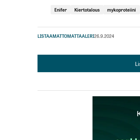
Enifer
Kiertotalous
mykoproteiini
LISTAAMATTOMAT
TAALERI
26.9.2024
L
L
kirj
Sähköpostiosoitettasi ei julkaista.
Pakollis