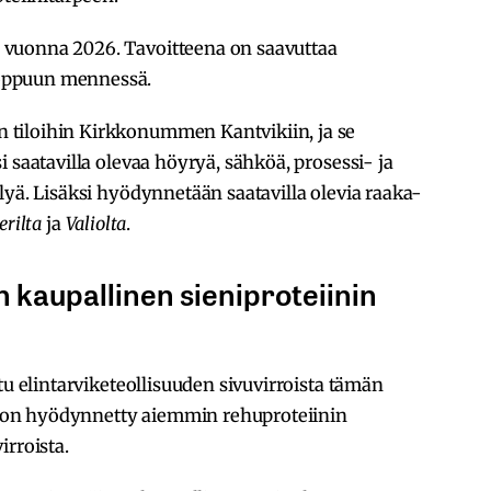
vuonna 2026. Tavoitteena on saavuttaa
oppuun mennessä.
tiloihin Kirkkonummen Kantvikiin, ja se
 saatavilla olevaa höyryä, sähköä, prosessi- ja
lyä. Lisäksi hyödynnetään saatavilla olevia raaka-
rilta
ja
Valiolta
.
kaupallinen sieniproteiinin
tu elintarviketeollisuuden sivuvirroista tämän
ia on hyödynnetty aiemmin rehuproteiinin
irroista.