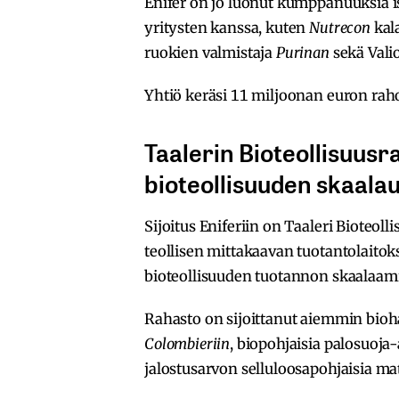
Enifer on jo luonut kumppanuuksia is
yritysten kanssa, kuten
Nutrecon
kal
ruokien valmistaja
Purinan
sekä Vali
Yhtiö keräsi 11 miljoonan euron rahoit
Taalerin Bioteollisuusr
bioteollisuuden skaalaut
Sijoitus Eniferiin on Taaleri Bioteolli
teollisen mittakaavan tuotantolaitoks
bioteollisuuden tuotannon skaalaami
Rahasto on sijoittanut aiemmin bioh
Colombieriin
, biopohjaisia palosuoja
jalostusarvon selluloosapohjaisia ma