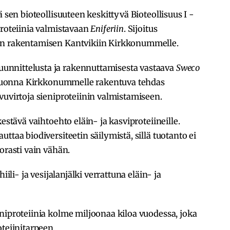
ä sen bioteollisuuteen keskittyvä Bioteollisuus I -
proteiinia valmistavaan
Eniferiin
. Sijoitus
en rakentamisen Kantvikiin Kirkkonummelle.
nnittelusta ja rakennuttamisesta vastaava
Sweco
si vuonna Kirkkonummelle rakentuva tehdas
vuvirtoja sieniproteiinin valmistamiseen.
estävä vaihtoehto eläin- ja kasviproteiineille.
ttaa biodiversiteetin säilymistä, sillä tuotanto ei
orasti vain vähän.
iili- ja vesijalanjälki verrattuna eläin- ja
niproteiinia kolme miljoonaa kiloa vuodessa, joka
teiinitarpeen.