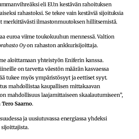
u tummanvihreäksi eli EU:n kestävän rahoituksen
seksi rahastoksi. Se tekee vain kestäviä sijoituksia
ät merkittävästi ilmastonmuutoksen hillitsemistä.
naa euroa viime toukokuuhun mennessä. Valtion
orahasto Oy
on rahaston ankkurisijoittaja.
me aloittamaan yhteistyön Eniferin kanssa.
iineille on tarvetta väestön määrän kasvaessa
ä tukee myös ympäristösyyt ja eettiset syyt.
oitus mahdollistaa kaupallisen mittakaavan
 on mahdollisuus laajamittaiseen skaalautumiseen”,
a
Tero Saarno
.
lisuudessa ja uusiutuvassa energiassa yhdeksi
ijoittajista.