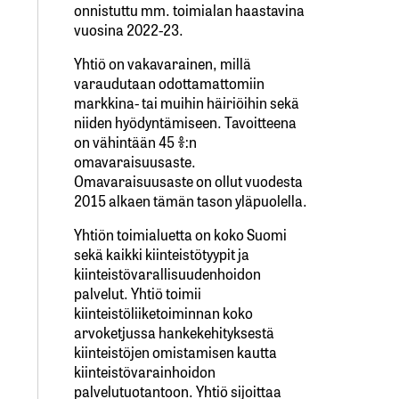
onnistuttu mm. toimialan haastavina
vuosina 2022-23.
Yhtiö on vakavarainen, millä
varaudutaan odottamattomiin
markkina- tai muihin häiriöihin sekä
niiden hyödyntämiseen. Tavoitteena
on vähintään 45 %:n
omavaraisuusaste.
Omavaraisuusaste on ollut vuodesta
2015 alkaen tämän tason yläpuolella.
Yhtiön toimialuetta on koko Suomi
sekä kaikki kiinteistötyypit ja
kiinteistövarallisuudenhoidon
palvelut. Yhtiö toimii
kiinteistöliiketoiminnan koko
arvoketjussa hankekehityksestä
kiinteistöjen omistamisen kautta
kiinteistövarainhoidon
palvelutuotantoon. Yhtiö sijoittaa