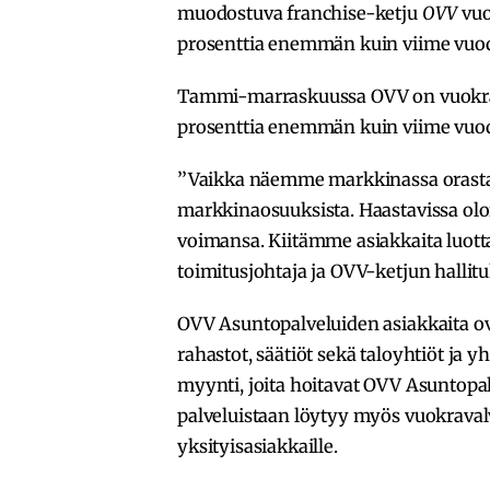
muodostuva franchise-ketju
OVV
vuo
prosenttia enemmän kuin viime vuo
Tammi-marraskuussa OVV on vuokran
prosenttia enemmän kuin viime vuod
’’Vaikka näemme markkinassa orastav
markkinaosuuksista. Haastavissa oloi
voimansa. Kiitämme asiakkaita luott
toimitusjohtaja ja OVV-ketjun halli
OVV Asuntopalveluiden asiakkaita ovat
rahastot, säätiöt sekä taloyhtiöt ja y
myynti, joita hoitavat OVV Asuntopal
palveluistaan löytyy myös vuokravalv
yksityisasiakkaille.