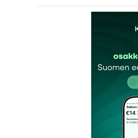
kirj
Sähköpostiosoitettasi ei julkaista.
Pakollis
Kommentti
*
Nimesi tai nimimerkkisi
*
Tilaa SalkunRakentajan uutiskirje