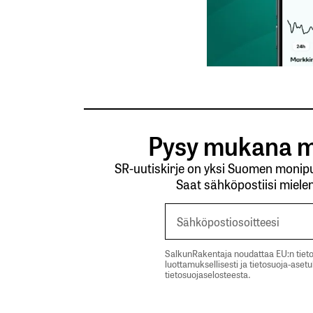
Lähetä kommentti
Pysy mukana m
SR-uutiskirje on yksi Suomen monipuo
Saat sähköpostiisi mielen
SalkunRakentaja noudattaa EU:n tieto
luottamuksellisesti ja tietosuoja-aset
tietosuojaselosteesta.