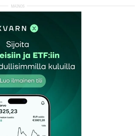
autua sisään
rekisteröityä
et kentät on merkitty
*
Sähköpostiosoitteesi
*