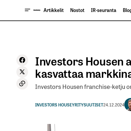
Artikkelit
Nostot
IR-seuranta
Blog
Investors Housen 
kasvattaa markkin
Investors Housen franchise-ketju o
INVESTORS HOUSE
YRITYSUUTISET
24.12.2024