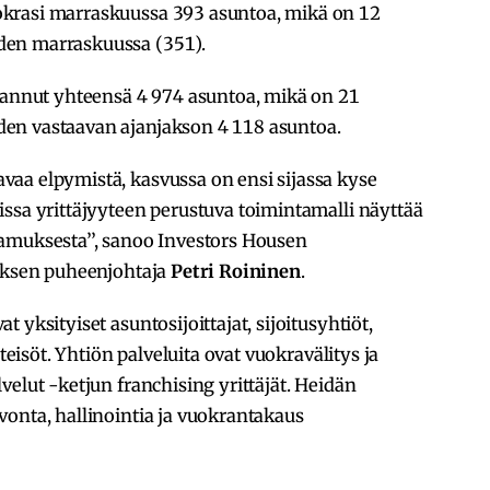
krasi marraskuussa 393 asuntoa, mikä on 12
den marraskuussa (351).
nut yhteensä 4 974 asuntoa, mikä on 21
en vastaavan ajanjakson 4 118 asuntoa.
aa elpymistä, kasvussa on ensi sijassa kyse
ssa yrittäjyyteen perustuva toimintamalli näyttää
amuksesta’’, sanoo Investors Housen
tuksen puheenjohtaja
Petri Roininen
.
 yksityiset asuntosijoittajat, sijoitusyhtiöt,
hteisöt. Yhtiön palveluita ovat vuokravälitys ja
velut -ketjun franchising yrittäjät. Heidän
onta, hallinointia ja vuokrantakaus