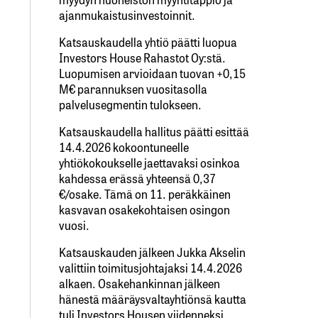
ajanmukaistusinvestoinnit.
Katsauskaudella yhtiö päätti luopua
Investors House Rahastot Oy:stä.
Luopumisen arvioidaan tuovan +0,15
M€ parannuksen vuositasolla
palvelusegmentin tulokseen.
Katsauskaudella hallitus päätti esittää
14.4.2026 kokoontuneelle
yhtiökokoukselle jaettavaksi osinkoa
kahdessa erässä yhteensä 0,37
€/osake. Tämä on 11. peräkkäinen
kasvavan osakekohtaisen osingon
vuosi.
Katsauskauden jälkeen Jukka Akselin
valittiin toimitusjohtajaksi 14.4.2026
alkaen. Osakehankinnan jälkeen
hänestä määräysvaltayhtiönsä kautta
tuli Investors Housen viidenneksi