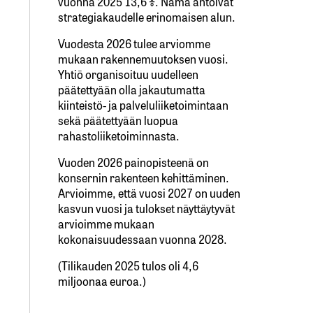
vuonna 2025 13,6 %. Nämä antoivat
strategiakaudelle erinomaisen alun.
Vuodesta 2026 tulee arviomme
mukaan rakennemuutoksen vuosi.
Yhtiö organisoituu uudelleen
päätettyään olla jakautumatta
kiinteistö- ja palveluliiketoimintaan
sekä päätettyään luopua
rahastoliiketoiminnasta.
Vuoden 2026 painopisteenä on
konsernin rakenteen kehittäminen.
Arvioimme, että vuosi 2027 on uuden
kasvun vuosi ja tulokset näyttäytyvät
arvioimme mukaan
kokonaisuudessaan vuonna 2028.
(Tilikauden 2025 tulos oli 4,6
miljoonaa euroa.)