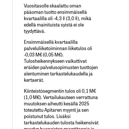
Vuositasolle skaalattu oman
pääoman tuotto ensimmäisellä
kvartaalilla oli -4,3 % (3,0 %), mikä
edellä mainituista syistä ei ole
tyydyttävä.
Ensimmäisellä kvartaalilla
palveluliiketoiminnan liiketulos oli
-0,03 M€ (0,05 M€).
Tulosheikennykseen vaikuttivat
eräiden palvelusopimusten tuottojen
alentuminen tarkastelukaudella ja
kertaerät.
Kiinteistösegmentin tulos oli 0,1 M€
(1,0 M€). Vertailukauteen verrattuna
muutoksen aiheutti kesällä 2025
toteutettu Apitaren myynti ja sen
poistunut tulos. Lisäksi
tarkastelukauden tulosta heikensivät
myydyn huoneiston myyntitappio ja