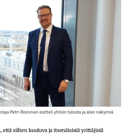
aja Petri Roininen esitteli yhtiön tulosta ja alan näkymiä
että siihen kuuluva ja itsenäisistä yrittäjistä