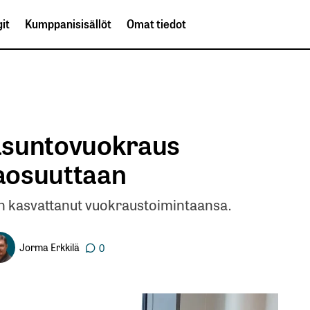
it
Kumppanisisällöt
Omat tiedot
asuntovuokraus
aosuuttaan
n kasvattanut vuokraustoimintaansa.
Jorma Erkkilä
0