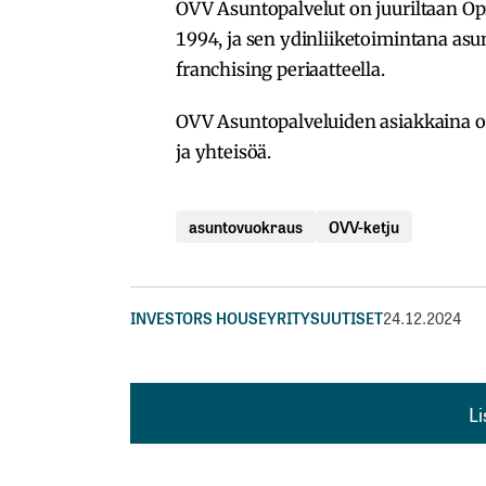
OVV Asuntopalvelut on juuriltaan Opi
1994, ja sen ydinliiketoimintana asu
franchising periaatteella.
OVV Asuntopalveluiden asiakkaina on 
ja yhteisöä.
asuntovuokraus
OVV-ketju
INVESTORS HOUSE
YRITYSUUTISET
24.12.2024
L
L