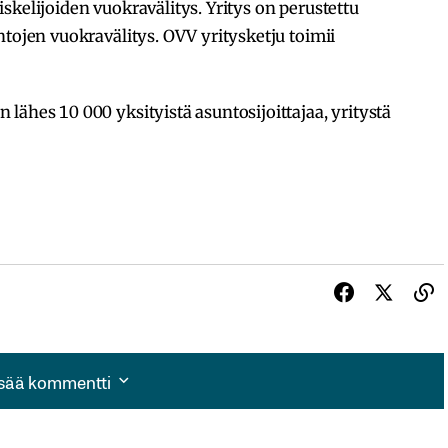
skelijoiden vuokravälitys. Yritys on perustettu
ntojen vuokravälitys. OVV yritysketju toimii
lähes 10 000 yksityistä asuntosijoittajaa, yritystä
isää kommentti
isää kommentti