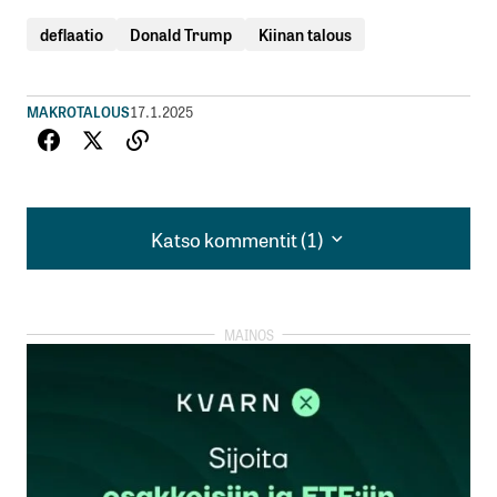
deflaatio
Donald Trump
Kiinan talous
MAKROTALOUS
17.1.2025
Katso kommentit (1)
Katso kommentit (1)
Aika outoa että väitetään että Kiinan talouskasvu
on vahvaa vaikka muualla kirjoitetaan että talous
on vaikeuksissa?
Conrad
17.1.2025 at 10:26
Vastaa