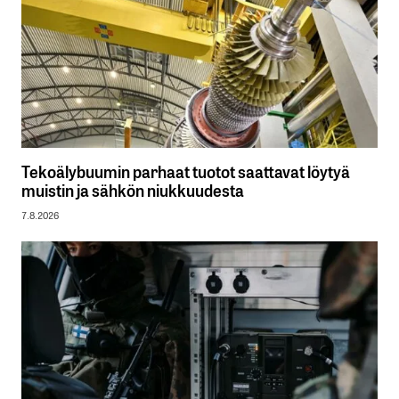
Tekoälybuumin parhaat tuotot saattavat löytyä
muistin ja sähkön niukkuudesta
7.8.2026