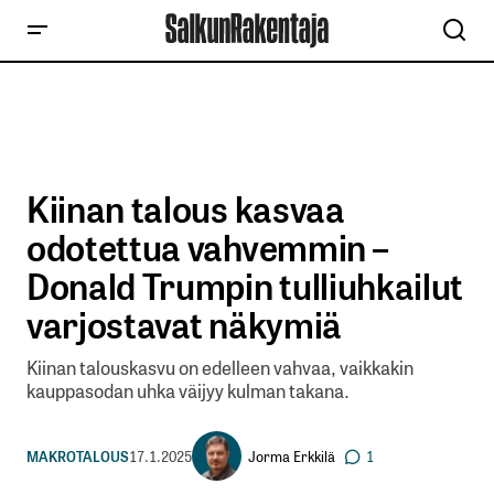
Kiinan talous kasvaa
odotettua vahvemmin –
Donald Trumpin tulliuhkailut
varjostavat näkymiä
Kiinan talouskasvu on edelleen vahvaa, vaikkakin
kauppasodan uhka väijyy kulman takana.
Jorma Erkkilä
MAKROTALOUS
17.1.2025
1