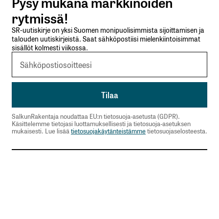
Pysy mukana markkinoiden
Nimesi tai nimimerkkisi
*
rytmissä!
SR-uutiskirje on yksi Suomen monipuolisimmista sijoittamisen ja
talouden uutiskirjeistä. Saat sähköpostiisi mielenkiintoisimmat
Sähköpostiosoitteesi
*
sisällöt kolmesti viikossa.
Tilaa SalkunRakentajan uutiskirje
Lähetä kommentti
SalkunRakentaja noudattaa EU:n tietosuoja-asetusta (GDPR).
Käsittelemme tietojasi luottamuksellisesti ja tietosuoja-asetuksen
mukaisesti. Lue lisää
tietosuojakäytänteistämme
tietosuojaselosteesta.