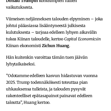
Donald Trumpin
korkeampien tullien
vaikutuksesta.
Viimeisen neljänneksen talouden elpyminen – joka
johtui pääasiassa lisääntyneestä julkisesta
kulutuksesta – tarjoaa edelleen lyhyen aikavälin
tukea Kiinan taloudelle, kertoo
Capital Economicsin
Kiinan ekonomisti
Zichun Huang
.
Hän kuitenkin varoittaa tämän tuen jäävän
lyhytaikaiseksi.
”Odotamme edelleen kasvun hidastuvan vuonna
2025. Trump todennäköisesti toteuttaa pian
uhkauksensa tulleista, ja talouden pysyvät
rakenteelliset epätasapainot painavat edelleen
taloutta”, Huang kertoo.