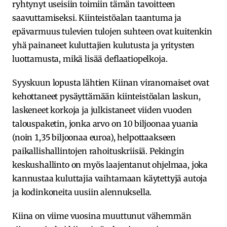
ryhtynyt useisiin toimiin tämän tavoitteen
saavuttamiseksi. Kiinteistöalan taantuma ja
epävarmuus tulevien tulojen suhteen ovat kuitenkin
yhä painaneet kuluttajien kulutusta ja yritysten
luottamusta, mikä lisää deflaatiopelkoja.
Syyskuun lopusta lähtien Kiinan viranomaiset ovat
kehottaneet pysäyttämään kiinteistöalan laskun,
laskeneet korkoja ja julkistaneet viiden vuoden
talouspaketin, jonka arvo on 10 biljoonaa yuania
(noin 1,35 biljoonaa euroa), helpottaakseen
paikallishallintojen rahoituskriisiä. Pekingin
keskushallinto on myös laajentanut ohjelmaa, joka
kannustaa kuluttajia vaihtamaan käytettyjä autoja
ja kodinkoneita uusiin alennuksella.
Kiina on viime vuosina muuttunut vähemmän