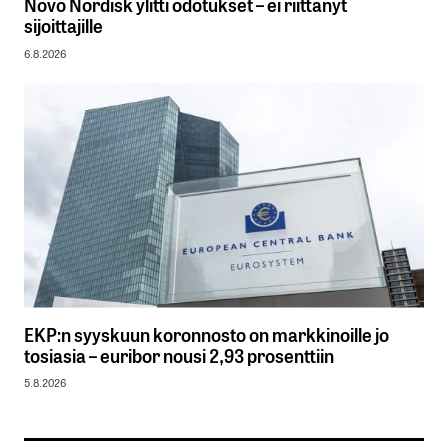
Novo Nordisk ylitti odotukset – ei riittänyt
sijoittajille
6.8.2026
EKP:n syyskuun koronnosto on markkinoille jo
tosiasia – euribor nousi 2,93 prosenttiin
5.8.2026