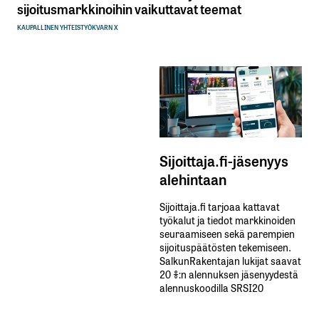
sijoitusmarkkinoihin vaikuttavat teemat
KAUPALLINEN YHTEISTYÖ
KVARN X
Sijoittaja.fi-jäsenyys
alehintaan
Sijoittaja.fi tarjoaa kattavat
työkalut ja tiedot markkinoiden
seuraamiseen sekä parempien
sijoituspäätösten tekemiseen.
SalkunRakentajan lukijat saavat
20 %:n alennuksen jäsenyydestä
alennuskoodilla SRSI20