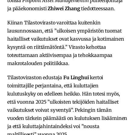
toteaa
Pinpoint Asset Managementin
puheenjohtaja
ja pääekonomisti
Zhiwei Zhang
tiedotteessaan.
Kiinan Tilastovirasto varoittaa kuitenkin
lausunnossaan, että ”ulkoisen ympäristön tuomat
haitalliset vaikutukset ovat kasvussa ja kotimainen
kysyntä on riittämätöntä.” Virasto kehottaa
toteuttamaan aktiivisempaa ja tehokkaampaa
makrotalouden politiikkaa.
Tilastoviraston edustaja
Fu Linghui
kertoi
toimittajille perjantaina, että kuluttajien
kulutuskyky on edelleen heikko. Hän totesi myös,
että vuonna 2025 ”ulkoisten tekijöiden haitalliset
vaikutukset voivat syventyä”. Pekingin tämän
vuoden tärkein päämäärä on kulutuksen lisääminen
ja että kuluttajahintaindeksi voi ”nousta
maltillisesti” vuonna 2025.