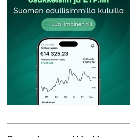
kirjautua
sisään
rekisteröityä
Sähköpostiosoitettasi ei julkaista.
Pakolliset
kentät on merkitty
*
Kommentti
*