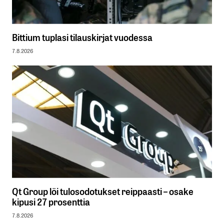
Bittium tuplasi tilauskirjat vuodessa
7.8.2026
Qt Group löi tulosodotukset reippaasti – osake
kipusi 27 prosenttia
7.8.2026