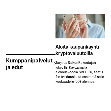
Aloita kaupankäynti
kryptovaluutoilla
Kumppanipalvelut
Tarjous SalkunRakentajan
ja edut
lukijoille: Käyttämällä​ ​
alennuskoodia​ ​SRFI17X,​ ​saat​ ​1
%:n treidauskulut​ ​ensimmäiselle​ ​
kuukaudelle​ ​(50%​ ​alennus).