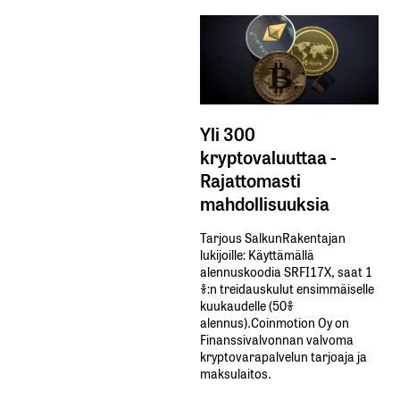
Yli 300
kryptovaluuttaa -
Rajattomasti
mahdollisuuksia
Tarjous SalkunRakentajan
lukijoille: Käyttämällä​ ​
alennuskoodia​ ​SRFI17X,​ ​saat​ ​1
%:n treidauskulut​ ​ensimmäiselle​ ​
kuukaudelle​ ​(50%​ ​
alennus).Coinmotion Oy on
Finanssivalvonnan valvoma
kryptovarapalvelun tarjoaja ja
maksulaitos.