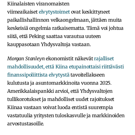
Kiinalaisten viranomaisten
viimeaikaiset
elvytystoimet
ovat keskittyneet
paikallishallinnon velkaongelmaan, jättäen muita
keskeisiä ongelmia ratkaisematta. Tämä voi johtua
siitä, että Peking saattaa varautua uuteen
kauppasotaan Yhdysvaltoja vastaan.
Morgan Stanleyn
ekonomistit näkevät
rajalliset
mahdollisuudet, että Kiina etupainottaisi riittävästi
finanssipoliittista elvytystä
tavoitellakseen
kulutusta ja asuntomarkkinoita vuonna 2025.
Amerikkalaispankki arvioi, että Yhdysvaltojen
tullikorotukset ja mahdolliset uudet rajoitukset
Kiinaa vastaan voivat luoda entistä suurempia
vastatuulia yritysten tuloskasvulle ja markkinoiden
arvostustasoille.