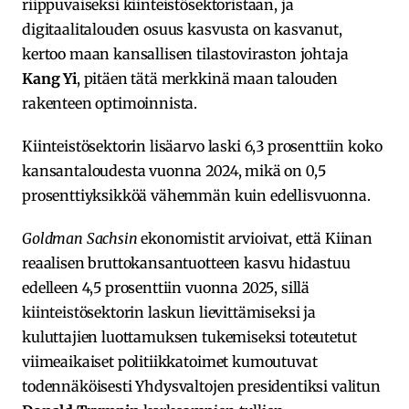
riippuvaiseksi kiinteistösektoristaan, ja
digitaalitalouden osuus kasvusta on kasvanut,
kertoo maan kansallisen tilastoviraston johtaja
Kang Yi
, pitäen tätä merkkinä maan talouden
rakenteen optimoinnista.
Kiinteistösektorin lisäarvo laski 6,3 prosenttiin koko
kansantaloudesta vuonna 2024, mikä on 0,5
prosenttiyksikköä vähemmän kuin edellisvuonna.
Goldman Sachsin
ekonomistit arvioivat, että Kiinan
reaalisen bruttokansantuotteen kasvu hidastuu
edelleen 4,5 prosenttiin vuonna 2025, sillä
kiinteistösektorin laskun lievittämiseksi ja
kuluttajien luottamuksen tukemiseksi toteutetut
viimeaikaiset politiikkatoimet kumoutuvat
todennäköisesti Yhdysvaltojen presidentiksi valitun