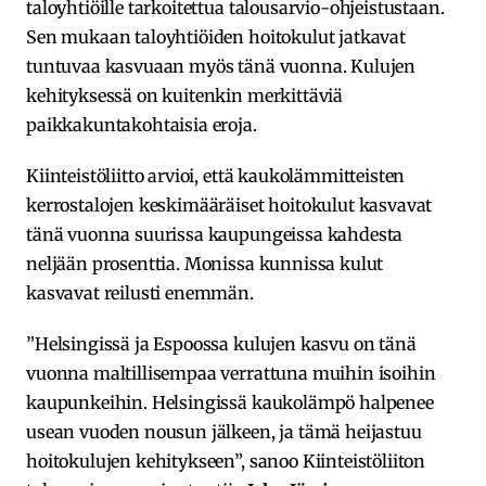
taloyhtiöille tarkoitettua talousarvio-ohjeistustaan.
Sen mukaan taloyhtiöiden hoitokulut jatkavat
tuntuvaa kasvuaan myös tänä vuonna. Kulujen
kehityksessä on kuitenkin merkittäviä
paikkakuntakohtaisia eroja.
Kiinteistöliitto arvioi, että kaukolämmitteisten
kerrostalojen keskimääräiset hoitokulut kasvavat
tänä vuonna suurissa kaupungeissa kahdesta
neljään prosenttia. Monissa kunnissa kulut
kasvavat reilusti enemmän.
”Helsingissä ja Espoossa kulujen kasvu on tänä
vuonna maltillisempaa verrattuna muihin isoihin
kaupunkeihin. Helsingissä kaukolämpö halpenee
usean vuoden nousun jälkeen, ja tämä heijastuu
hoitokulujen kehitykseen”, sanoo Kiinteistöliiton