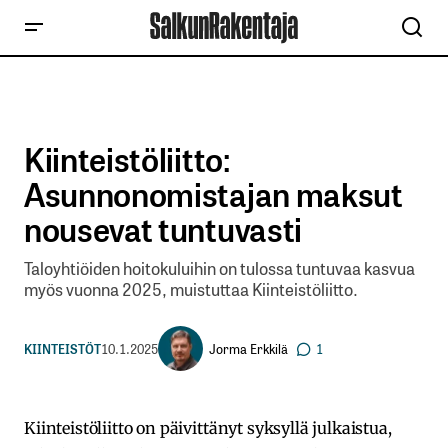
Kiinteistöliitto:
Asunnonomistajan maksut
nousevat tuntuvasti
Taloyhtiöiden hoitokuluihin on tulossa tuntuvaa kasvua
myös vuonna 2025, muistuttaa Kiinteistöliitto.
Jorma Erkkilä
KIINTEISTÖT
10.1.2025
1
Kiinteistöliitto on päivittänyt syksyllä julkaistua,