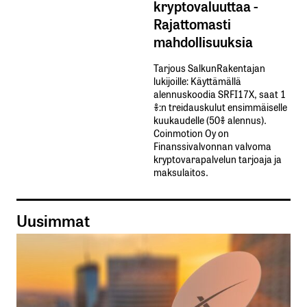
kryptovaluuttaa -
Rajattomasti
mahdollisuuksia
Tarjous SalkunRakentajan
lukijoille: Käyttämällä​ ​
alennuskoodia​ ​SRFI17X,​ ​saat​ ​1
%:n treidauskulut​ ​ensimmäiselle​ ​
kuukaudelle​ ​(50%​ ​alennus).
Coinmotion Oy on
Finanssivalvonnan valvoma
kryptovarapalvelun tarjoaja ja
maksulaitos.
Uusimmat