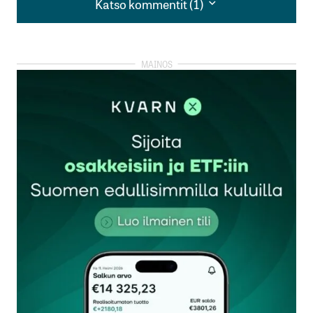
Katso kommentit (1)
Katso kommentit (1)
Kannattaa myydä ja muuttaa vuokralle?
Asunnot on
11.1.2025 at 12:44
Vastaa
kirjautua
sisään
rekisteröityä