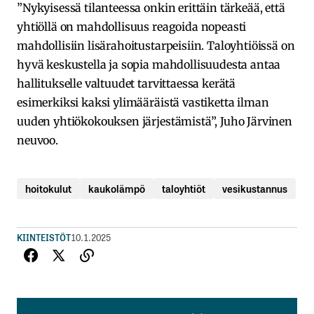
”Nykyisessä tilanteessa onkin erittäin tärkeää, että
yhtiöllä on mahdollisuus reagoida nopeasti
mahdollisiin lisärahoitustarpeisiin. Taloyhtiöissä on
hyvä keskustella ja sopia mahdollisuudesta antaa
hallitukselle valtuudet tarvittaessa kerätä
esimerkiksi kaksi ylimääräistä vastiketta ilman
uuden yhtiökokouksen järjestämistä”, Juho Järvinen
neuvoo.
hoitokulut
kaukolämpö
taloyhtiöt
vesikustannus
KIINTEISTÖT
10.1.2025