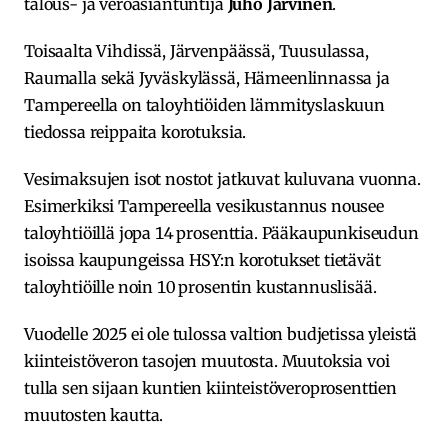
talous- ja veroasiantuntija
Juho Järvinen
.
Toisaalta Vihdissä, Järvenpäässä, Tuusulassa,
Raumalla sekä Jyväskylässä, Hämeenlinnassa ja
Tampereella on taloyhtiöiden lämmityslaskuun
tiedossa reippaita korotuksia.
Vesimaksujen isot nostot jatkuvat kuluvana vuonna.
Esimerkiksi Tampereella vesikustannus nousee
taloyhtiöillä jopa 14 prosenttia. Pääkaupunkiseudun
isoissa kaupungeissa HSY:n korotukset tietävät
taloyhtiöille noin 10 prosentin kustannuslisää.
Vuodelle 2025 ei ole tulossa valtion budjetissa yleistä
kiinteistöveron tasojen muutosta. Muutoksia voi
tulla sen sijaan kuntien kiinteistöveroprosenttien
muutosten kautta.