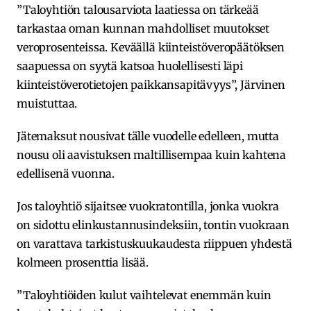
”Taloyhtiön talousarviota laatiessa on tärkeää
tarkastaa oman kunnan mahdolliset muutokset
veroprosenteissa. Keväällä kiinteistöveropäätöksen
saapuessa on syytä katsoa huolellisesti läpi
kiinteistöverotietojen paikkansapitävyys”, Järvinen
muistuttaa.
Jätemaksut nousivat tälle vuodelle edelleen, mutta
nousu oli aavistuksen maltillisempaa kuin kahtena
edellisenä vuonna.
Jos taloyhtiö sijaitsee vuokratontilla, jonka vuokra
on sidottu elinkustannusindeksiin, tontin vuokraan
on varattava tarkistuskuukaudesta riippuen yhdestä
kolmeen prosenttia lisää.
”Taloyhtiöiden kulut vaihtelevat enemmän kuin