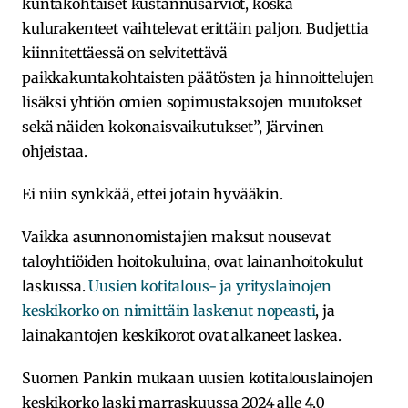
kuntakohtaiset kustannusarviot, koska
kulurakenteet vaihtelevat erittäin paljon. Budjettia
kiinnitettäessä on selvitettävä
paikkakuntakohtaisten päätösten ja hinnoittelujen
lisäksi yhtiön omien sopimustaksojen muutokset
sekä näiden kokonaisvaikutukset”, Järvinen
ohjeistaa.
Ei niin synkkää, ettei jotain hyvääkin.
Vaikka asunnonomistajien maksut nousevat
taloyhtiöiden hoitokuluina, ovat lainanhoitokulut
laskussa.
Uusien kotitalous- ja yrityslainojen
keskikorko on nimittäin laskenut nopeasti
, ja
lainakantojen keskikorot ovat alkaneet laskea.
Suomen Pankin mukaan uusien kotitalouslainojen
keskikorko laski marraskuussa 2024 alle 4,0