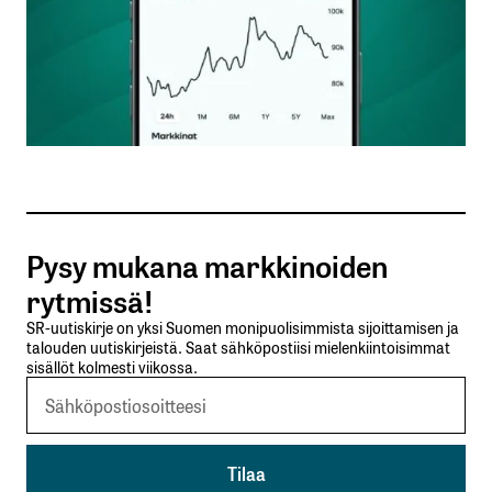
Sähköpostiosoitettasi ei julkaista.
Pakolliset
kentät on merkitty
*
Kommentti
*
Nimesi tai nimimerkkisi
*
Pysy mukana markkinoiden
rytmissä!
Sähköpostiosoitteesi
*
SR-uutiskirje on yksi Suomen monipuolisimmista sijoittamisen ja
talouden uutiskirjeistä. Saat sähköpostiisi mielenkiintoisimmat
sisällöt kolmesti viikossa.
Tilaa SalkunRakentajan uutiskirje
Lähetä kommentti