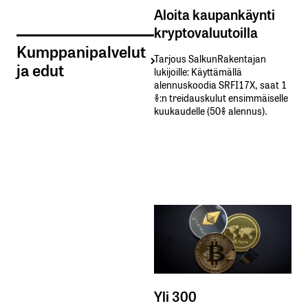
Aloita kaupankäynti
kryptovaluutoilla
Kumppanipalvelut
Tarjous SalkunRakentajan
ja edut
lukijoille: Käyttämällä​ ​
alennuskoodia​ ​SRFI17X,​ ​saat​ ​1
%:n treidauskulut​ ​ensimmäiselle​ ​
kuukaudelle​ ​(50%​ ​alennus).
Yli 300