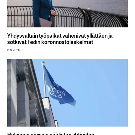
Yhdysvaltain työpaikat vähenivät yllättäen ja
sotkivat Fedin koronnostolaskelmat
8.8.2026
Helsingin pörssin päälistan yhtiöiden