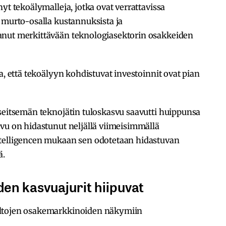
yt tekoälymalleja, jotka ovat verrattavissa
 murto-osalla kustannuksista ja
anut merkittävään teknologiasektorin osakkeiden
a, että tekoälyyn kohdistuvat investoinnit ovat pian
 seitsemän teknojätin tuloskasvu saavutti huippunsa
vu on hidastunut neljällä viimeisimmällä
ntelligencen mukaan sen odotetaan hidastuvan
ä.
n kasvuajurit hiipuvat
altojen osakemarkkinoiden näkymiin