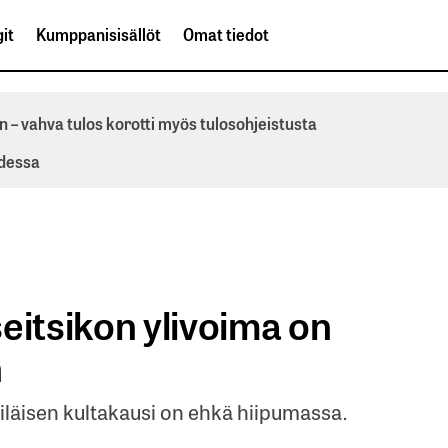
it
Kumppanisisällöt
Omat tiedot
n – vahva tulos korotti myös tulosohjeistusta
odessa
eitsikon ylivoima on
n
iläisen kultakausi on ehkä hiipumassa.