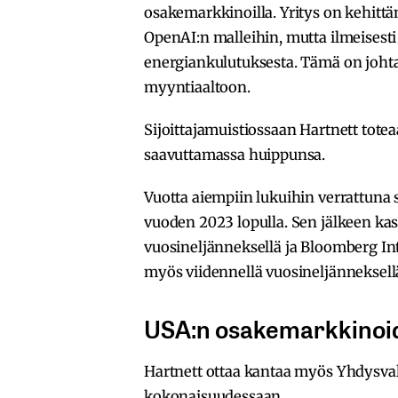
osakemarkkinoilla. Yritys on kehittän
OpenAI:n malleihin, mutta ilmeisesti
energiankulutuksesta. Tämä on joht
myyntiaaltoon.
Sijoittajamuistiossaan Hartnett totea
saavuttamassa huippunsa.
Vuotta aiempiin lukuihin verrattuna
vuoden 2023 lopulla. Sen jälkeen kas
vuosineljänneksellä ja Bloomberg I
myös viidennellä vuosineljänneksell
USA:n osakemarkkinoide
Hartnett ottaa kantaa myös Yhdysv
kokonaisuudessaan.