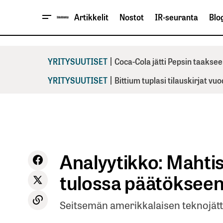
Artikkelit
Nostot
IR-seuranta
Blog
|
YRITYSUUTISET
Coca-Cola jätti Pepsin taaksee
|
YRITYSUUTISET
Bittium tuplasi tilauskirjat vu
Analyytikko: Mahtis
tulossa päätöksee
Seitsemän amerikkalaisen teknojätt