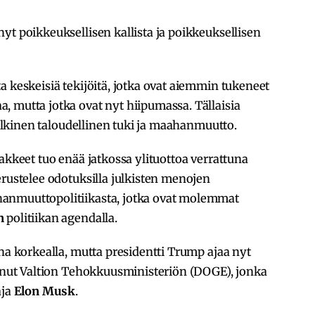
yt poikkeuksellisen kallista ja poikkeuksellisen
a keskeisiä tekijöitä, jotka ovat aiemmin tukeneet
 mutta jotka ovat nyt hiipumassa. Tällaisia
 julkinen taloudellinen tuki ja maahanmuutto.
akkeet tuo enää jatkossa ylituottoa verrattuna
erustelee odotuksilla julkisten menojen
anmuuttopolitiikasta, jotka ovat molemmat
n
politiikan agendalla.
ina korkealla, mutta presidentti Trump ajaa nyt
tanut Valtion Tehokkuusministeriön (DOGE), jonka
aja
Elon Musk
.