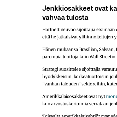
Jenkkiosakkeet ovat kal
vahvaa tulosta
Hartnett neuvoo sijoittajia etsimään
että he jatkaisivat ylihinnoiteltujen
Hänen mukaansa Brasilian, Saksan, B
parempia tuottoja kuin Wall Streetin
Strategi suosittelee sijoittajia var
hyödykkeisiin, korkeatuottoisiin jou
”vanhan talouden” sektoreihin, kute
Amerikkalaisosakkeet ovat nyt
monel
kun arvostuskertoimia verrataan jenk
Toisaalta amerikkalaisyhtiöt ovat ed