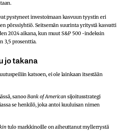
ltaan.
ovat pystyneet investoimaan kasvuun tyystin eri
en pörssiyhtiö. Seitsemän suurinta yritystä kasvatti
en 2024 aikana, kun muut S&P 500 -indeksin
n 3,5 prosenttia.
u jo takana
utuspeiliin katsoen, ei ole lainkaan itsestään
mässä, sanoo
Bank of American
sijoitusstrategi
siassa se henkilö, joka antoi kuuluisan nimen
kin
tulo markkinoille on aiheuttanut myllerrystä