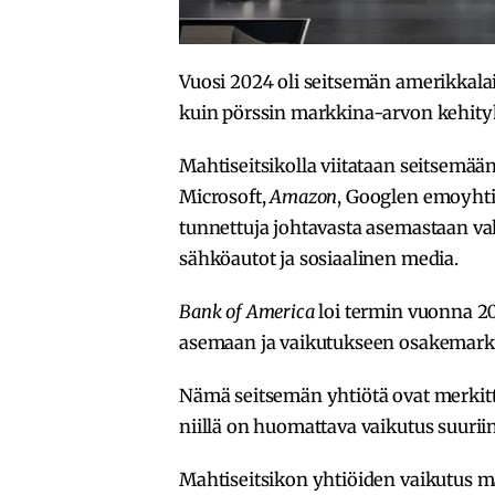
Vuosi 2024 oli seitsemän amerikkalai
kuin pörssin markkina-arvon kehity
Mahtiseitsikolla viitataan seitsemää
Microsoft,
Amazon
, Googlen emoyht
tunnettuja johtavasta asemastaan vahva
sähköautot ja sosiaalinen media.
Bank of America
loi termin vuonna 20
asemaan ja vaikutukseen osakemarkk
Nämä seitsemän yhtiötä ovat merkitt
niillä on huomattava vaikutus suurii
Mahtiseitsikon yhtiöiden vaikutus m