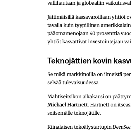
vallihautaan ja globaaliin vaikutusva
Jättimäisillä kassavaroillaan yhtiöt 
tavalla kuin tyypillinen amerikkalain
pääomamenojaan 40 prosenttia vuod
yhtiöt kasvattivat investointejaan vai
Teknojättien kovin kasv
Se mikä markkinoilla on ilmeistä peru
selvää tulevaisuudessa.
Mahtiseitsikon aikakausi on päätty
Michael Hartnett
. Hartnett on itsea
seitsemälle teknojätille.
Kiinalaisen tekoälystartupin
DeepSee