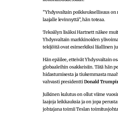
”Yhdysvaltain poikkeuksellisuus on n
laajalle levinnyttä”, hän toteaa.
Tekoälyn lisäksi Hartnett näkee muit
Yhdysvaltain markkinoiden ylivoimaa,
tekijöitä ovat esimerkiksi liiallinen
Hän epäilee, etteivät Yhdysvaltain os
globaaleihin osakkeisiin. Tätä hän p
hidastumisesta ja tiukemmasta maah
vahvasti presidentti
Donald Trumpi
Julkinen kulutus on ollut viime vuos
laajoja leikkauksia ja on jopa perus
johtajana toimii Teslan toimitusjoht