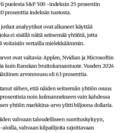
yli puolesta S&P 500 -indeksin 25 prosentin
 20 prosenttia indeksin tuotosta.
 jotkut analyytikot ovat alkaneet käyttää
ka ei sisällä näitä seitsemää yhtiötä, jotta
tä voitaisiin vertailla mielekkäämmin.
vot ovat valtavia: Applen, Nvidian ja Microsoftin
ia kuin Ranskan bruttokansantuote. Vuoden 2024
äräinen arvonnousu oli 63 prosenttia.
anut siihen, että näiden seitsemän yhtiön osuus
 prosentista noin kolmannekseen vain kahdessa
en yhtiön markkina-arvo ylitti biljoona dollaria.
iden vahvaan taloudelliseen suorituskykyyn,
aloilla, vahvaan kilpailijoita rajoittavaan