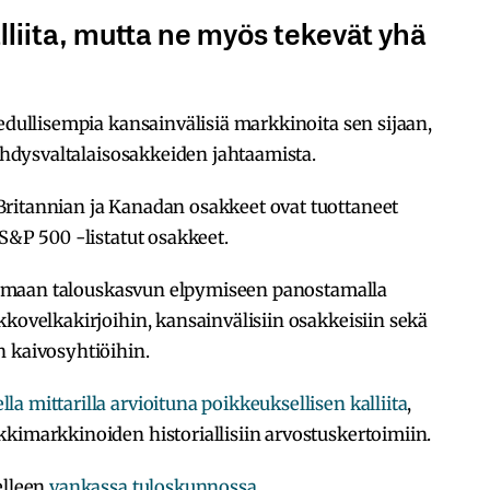
liita, mutta ne myös tekevät yhä
 edullisempia kansainvälisiä markkinoita sen sijaan,
 yhdysvaltalaisosakkeiden jahtaamista.
ritannian ja Kanadan osakkeet ovat tuottaneet
 S&P 500 -listatut osakkeet.
autumaan talouskasvun elpymiseen panostamalla
kkovelkakirjoihin, kansainvälisiin osakkeisiin sekä
n kaivosyhtiöihin.
la mittarilla arvioituna poikkeuksellisen kalliita
,
kimarkkinoiden historiallisiin arvostuskertoimiin.
elleen
vankassa tuloskunnossa
.