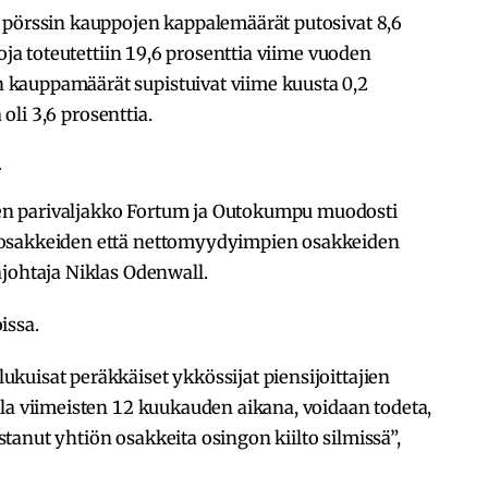
 pörssin kauppojen kappalemäärät putosivat 8,6
poja toteutettiin 19,6 prosenttia viime vuoden
kauppamäärät supistuivat viime kuusta 0,2
 oli 3,6 prosenttia.
ä
n parivaljakko Fortum ja Outokumpu muodosti
 osakkeiden että nettomyydyimpien osakkeiden
johtaja Niklas Odenwall.
issa.
kuisat peräkkäiset ykkössijat piensijoittajien
la viimeisten 12 kuukauden aikana, voidaan todeta,
 ostanut yhtiön osakkeita osingon kiilto silmissä”,