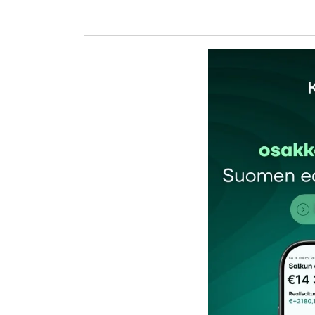
kirj
Sähköpostiosoitettasi ei julkaista.
Pakollis
Kommentti
*
Nimesi tai nimimerkkisi
*
Tilaa SalkunRakentajan uutiskirje