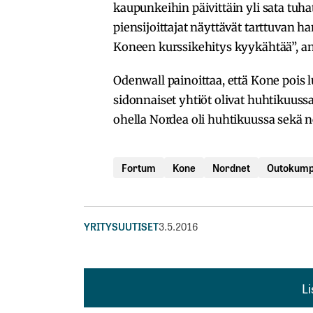
kaupunkeihin päivittäin yli sata tuh
piensijoittajat näyttävät tarttuvan 
Koneen kurssikehitys kyykähtää”, an
Odenwall painoittaa, että Kone pois 
sidonnaiset yhtiöt olivat huhtikuus
ohella Nordea oli huhtikuussa sekä 
Fortum
Kone
Nordnet
Outokum
YRITYSUUTISET
3.5.2016
L
L