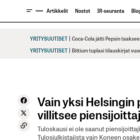
Artikkelit
Nostot
IR-seuranta
Blog
|
YRITYSUUTISET
Coca-Cola jätti Pepsin taaksee
|
YRITYSUUTISET
Bittium tuplasi tilauskirjat vu
Vain yksi Helsingin 
villitsee piensijoitta
Tuloskausi ei ole saanut piensijoit
Tulosjulkistajista vain Koneen osake