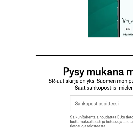
Lähetä kommentti
Pysy mukana m
SR-uutiskirje on yksi Suomen monipuo
Saat sähköpostiisi mielen
SalkunRakentaja noudattaa EU:n tieto
luottamuksellisesti ja tietosuoja-aset
tietosuojaselosteesta.