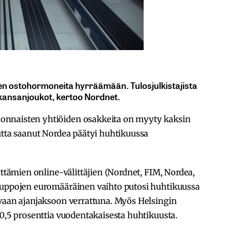
jien ostohormoneita hyrräämään. Tulosjulkistajista
t kansanjoukot, kertoo Nordnet.
onnaisten yhtiöiden osakkeita on myyty kaksin
utta saanut Nordea päätyi huhtikuussa
yttämien online-välittäjien (Nordnet, FIM, Nordea,
auppojen euromääräinen vaihto putosi huhtikuussa
avaan ajanjaksoon verrattuna. Myös Helsingin
30,5 prosenttia vuodentakaisesta huhtikuusta.