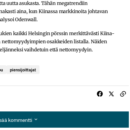
atta uutta asukasta. Tähän megatrendiin
hanakasti aina, kun Kiinassa markkinoita johtavan
alysoi Odenwall.
lukien kaikki Helsingin pörssin merkittävästi Kiina-
sa nettomyydyimpien osakkeiden listalla. Näiden
neljänneksi vaihdetuin että nettomyydyin.
pu
piensijoittajat
isää kommentti
isää kommentti