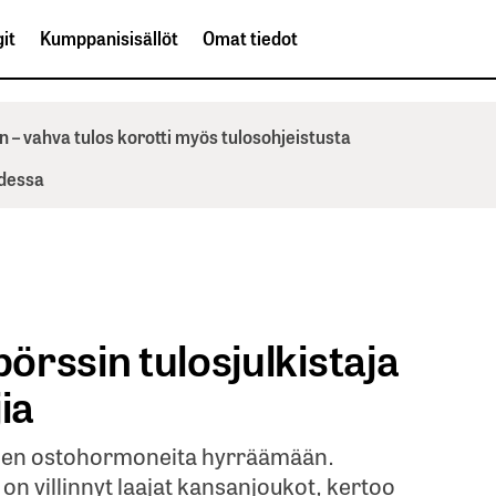
it
Kumppanisisällöt
Omat tiedot
n – vahva tulos korotti myös tulosohjeistusta
odessa
pörssin tulosjulkistaja
jia
tajien ostohormoneita hyrräämään.
 on villinnyt laajat kansanjoukot, kertoo