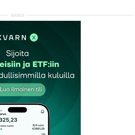
autua sisään
rekisteröityä
et kentät on merkitty
*
Sähköpostiosoitteesi
*