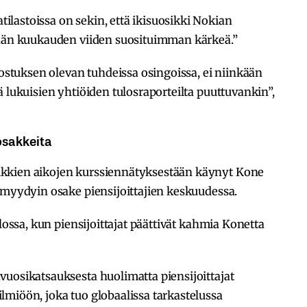
lastoissa on sekin, että ikisuosikki Nokian
kään kuukauden viiden suosituimman kärkeä.”
nostuksen olevan tuhdeissa osingoissa, ei niinkään
 lukuisien yhtiöiden tulosraporteilta puuttuvankin”,
osakkeita
kkien aikojen kurssiennätyksestään käynyt Kone
omyydyin osake piensijoittajien keskuudessa.
llossa, kun piensijoittajat päättivät kahmia Konetta
uosikatsauksesta huolimatta piensijoittajat
miöön, joka tuo globaalissa tarkastelussa