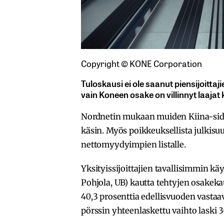
Copyright © KONE Corporation
Tuloskausi ei ole saanut piensijoitta
vain Koneen osake on villinnyt laaja
Nordnetin mukaan muiden Kiina-sid
käsin. Myös poikkeuksellista julkisu
nettomyydyimpien listalle.
Yksityissijoittajien tavallisimmin kä
Pohjola, UB) kautta tehtyjen osakek
40,3 prosenttia edellisvuoden vasta
pörssin yhteenlaskettu vaihto laski 