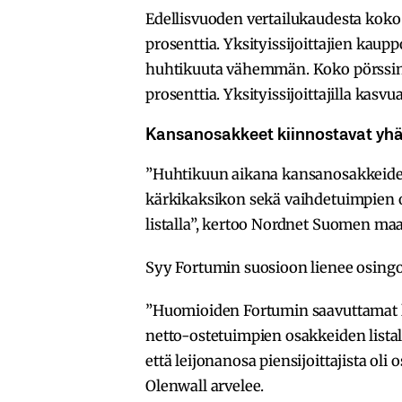
Edellisvuoden vertailukaudesta koko
prosenttia. Yksityissijoittajien kaup
huhtikuuta vähemmän. Koko pörssin 
prosenttia. Yksityissijoittajilla kasvua
Kansanosakkeet kiinnostavat yh
”Huhtikuun aikana kansanosakkeide
kärkikaksikon sekä vaihdetuimpien
listalla”, kertoo Nordnet Suomen maa
Syy Fortumin suosioon lienee osingo
”Huomioiden Fortumin saavuttamat lu
netto-ostetuimpien osakkeiden listal
että leijonanosa piensijoittajista oli
Olenwall arvelee.