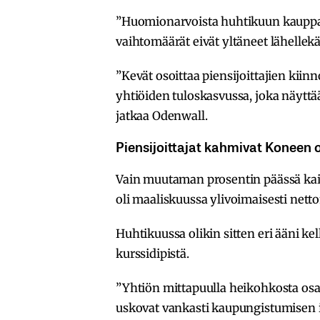
”Huomionarvoista huhtikuun kauppati
vaihtomäärät eivät yltäneet lähelle
”Kevät osoittaa piensijoittajien kiin
yhtiöiden tuloskasvussa, joka näyttää
jatkaa Odenwall.
Piensijoittajat kahmivat Koneen 
Vain muutaman prosentin päässä kai
oli maaliskuussa ylivoimaisesti nett
Huhtikuussa olikin sitten eri ääni ke
kurssidipistä.
”Yhtiön mittapuulla heikohkosta osav
uskovat vankasti kaupungistumisen il