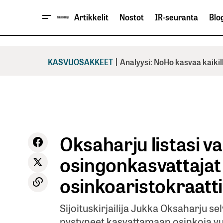
Artikkelit
Nostot
IR-seuranta
Blog
|
KASVUOSAKKEET
Analyysi: NoHo kasvaa kaikil
Oksaharju listasi 
osingonkasvattajat 
osinkoaristokraatti
Sijoituskirjailija Jukka Oksaharju sel
pystyneet kasvattamaan osinkoja vu