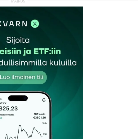
et kentät on merkitty
*
Sähköpostiosoitteesi
*