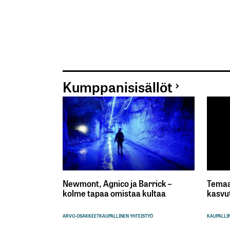
Kumppanisisällöt
Newmont, Agnico ja Barrick –
Temaa
kolme tapaa omistaa kultaa
kasvu
ARVO-OSAKKEET
KAUPALLINEN YHTEISTYÖ
KAUPALLIN