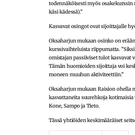
todennäköisesti myös osakekurssin 
käsi kädessä).”
Kasvavat osingot ovat sijoittajalle 
Oksaharjun mukaan osinko on erää
kurssivaihteluista riippumatta. ”Sik
omistajan passiiviset tulot kasvavat v
Tämän huomioiden sijoittaja voi kes
moneen muuhun aktiviteettiin.”
Oksaharjun mukaan Raision ohella m
kasvattaneita suurehkoja kotimaisia 
Kone, Sampo ja Tieto.
Tässä yhtiöiden keskimääräiset sei