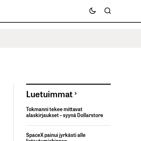
Luetuimmat
Tokmanni tekee mittavat
alaskirjaukset – syynä Dollarstore
SpaceX painui jyrkästi alle
listautumishinnan