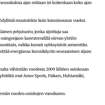
nousukulma ajan mittaan (ei kuitenkaan koko ajan
hyödyllisiä muutoinkin kuin kurssinousun vuoksi.
nlainen
pohjatuotto,
jonka sijoittaja saa
si osingonjaon kasvutrendillä olevan yhtiön
uosittain, vaikka kurssit syöksyisivät sementtiin.
kittää energiansa kurssikäyrän seuraamisen sijaan
uita vähintään vuodesta 2009 lähtien osinkoaan
yhtiöitä ovat Amer Sports, Fiskars, Huhtamäki,
tsemän vuoden osinkojen vuosikasvu.