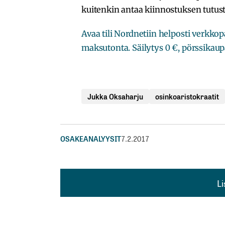
kuitenkin antaa kiinnostuksen tutus
Avaa tili Nordnetiin helposti verkk
maksutonta. Säilytys 0 €, pörssikaupa
Jukka Oksaharju
osinkoaristokraatit
OSAKEANALYYSIT
7.2.2017
L
L
kirj