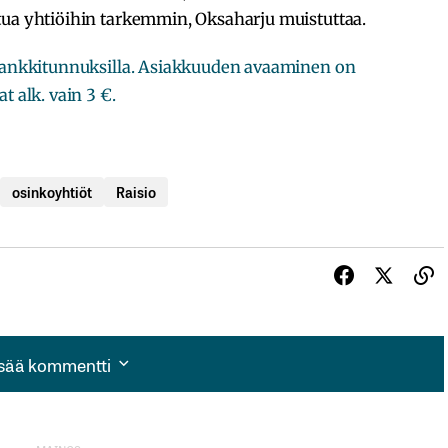
tua yhtiöihin tarkemmin, Oksaharju muistuttaa.
opankkitunnuksilla. Asiakkuuden avaaminen on
t alk. vain 3 €.
osinkoyhtiöt
Raisio
isää kommentti
isää kommentti
autua sisään
rekisteröityä