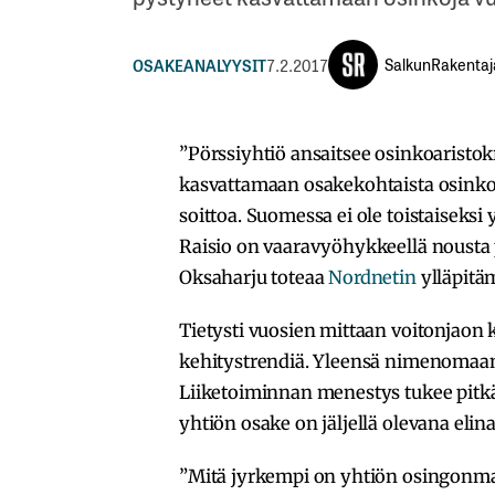
SalkunRakentaj
OSAKEANALYYSIT
7.2.2017
”Pörssiyhtiö ansaitsee osinkoaristokr
kasvattamaan osakekohtaista osinkoa
soittoa. Suomessa ei ole toistaiseksi
Raisio on vaaravyöhykkeellä nousta
Oksaharju toteaa
Nordnetin
ylläpitä
Tietysti vuosien mittaan voitonjaon
kehitystrendiä. Yleensä nimenomaan 
Liiketoiminnan menestys tukee pitkä
yhtiön osake on jäljellä olevana el
”Mitä jyrkempi on yhtiön osingonma