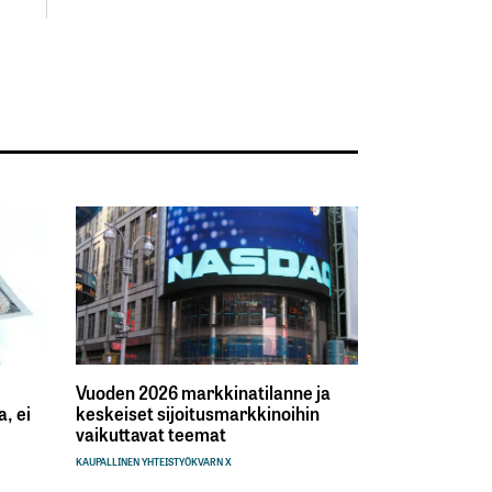
Vuoden 2026 markkinatilanne ja
, ei
keskeiset sijoitusmarkkinoihin
vaikuttavat teemat
KAUPALLINEN YHTEISTYÖ
KVARN X