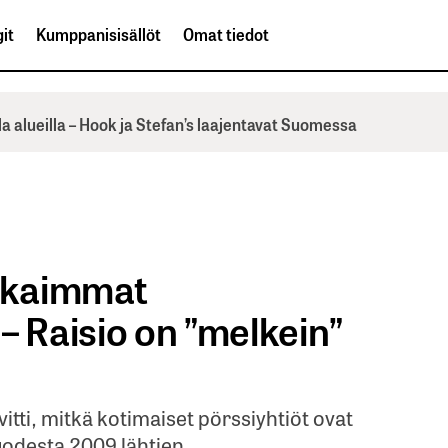
it
Kumppanisisällöt
Omat tiedot
la alueilla – Hook ja Stefan’s laajentavat Suomessa
vakaimmat
– Raisio on ”melkein”
vitti, mitkä kotimaiset pörssiyhtiöt ovat
odesta 2009 lähtien.