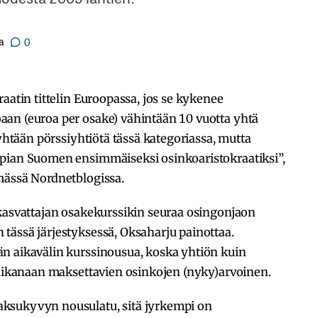
a
0
aatin tittelin Euroopassa, jos se kykenee
an (euroa per osake) vähintään 10 vuotta yhtä
 yhtään pörssiyhtiötä tässä kategoriassa, mutta
 pian Suomen ensimmäiseksi osinkoaristokraatiksi”,
mässä Nordnetblogissa.
 kasvattajan osakekurssikin seuraa osingonjaon
tässä järjestyksessä, Oksaharju painottaa.
n aikavälin kurssinousua, koska yhtiön kuin
inaikanaan maksettavien osinkojen (nyky)arvoinen.
ksukyvyn nousulatu, sitä jyrkempi on