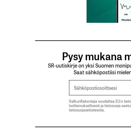
Pysy mukana m
SR-uutiskirje on yksi Suomen monipuo
Saat sähköpostiisi mielen
SalkunRakentaja noudattaa EU:n tieto
luottamuksellisesti ja tietosuoja-aset
tietosuojaselosteesta.