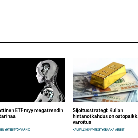
ttinen ETF myy megatrendin
Sijoitusstrategi: Kullan
tarinaa
hintanotkahdus on ostopaikka
varoitus
EN YHTEISTYÖ
KVARN X
KAUPALLINEN YHTEISTYÖ
RAAKA-AINEET