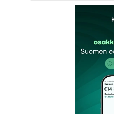
Sähköpostiosoitettasi ei julkaista.
Pakollis
Kommentti
*
Nimesi tai nimimerkkisi
*
Tilaa SalkunRakentajan uutiskirje
Lähetä kommentti