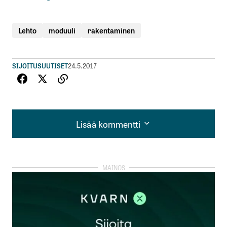
Lehto
moduuli
rakentaminen
SIJOITUSUUTISET
24.5.2017
Lisää kommentti
Lisää kommentti
kirjautua
sisään
rekisteröityä