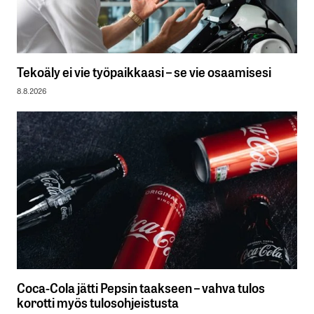
Tekoäly ei vie työpaikkaasi – se vie osaamisesi
8.8.2026
Coca-Cola jätti Pepsin taakseen – vahva tulos
korotti myös tulosohjeistusta