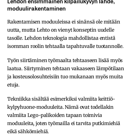
Lehdon ensimmäinen kilpailukyvyn lähde,
moduulirakentaminen
Rakentamisen moduuleissa ei sinänsä ole mitään
uutta, mutta Lehto on vienyt konseptin uudelle
tasolle. Lehdon teknologia mahdollistaa entistä
isomman roolin tehtaalla tapahtuvalle tuotannolle.
Työn siirtäminen työmaalta tehtaaseen lisää myös
laatua. Siirtyminen tehtaan vakaaseen lämpötilaan
ja kosteusolosuhteisiin tuo mukanaan myös muita
etuja.
Tekniikka sisältää esimerkiksi valmiita keittiö-
kylpyhuone-moduuleita. Nämä ovat todellakin
valmiita Lego-palikoiden tapaan toimivia
moduuleita, joten työmailla ei tarvita putkimiehiä
eikä sähkömiehiä.