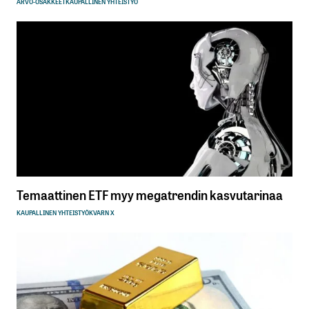
ARVO-OSAKKEET
KAUPALLINEN YHTEISTYÖ
Temaattinen ETF myy megatrendin kasvutarinaa
KAUPALLINEN YHTEISTYÖ
KVARN X