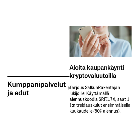
Aloita kaupankäynti
kryptovaluutoilla
Kumppanipalvelut
Tarjous SalkunRakentajan
ja edut
lukijoille: Käyttämällä​ ​
alennuskoodia​ ​SRFI17X,​ ​saat​ ​1
%:n treidauskulut​ ​ensimmäiselle​ ​
kuukaudelle​ ​(50%​ ​alennus).