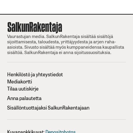
Vaurastujan media. SalkunRakentaja sisältää sisältöjä
sijoittamisesta, taloudesta, yrittäjyydesta ja arjen raha-
asioista. Sivusto sisältää myös kumppaneidensa kaupallista
sisältöä. SalkunRakentaja ei anna sijoitussuosituksia.
Henkilöstö ja yhteystiedot
Mediakortti
Tilaa uutiskirje
Anna palautetta
Sisällöntuottajaksi SalkunRakentajaan
Kuvapankkikuvat:
Depositphotos