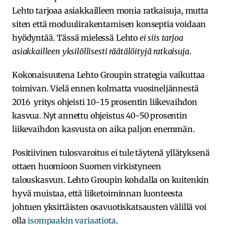
Lehto tarjoaa asiakkailleen monia ratkaisuja, mutta
siten että moduulirakentamisen konseptia voidaan
hyödyntää. Tässä mielessä Lehto
ei siis tarjoa
asiakkailleen yksilöllisesti räätälöityjä ratkaisuja
.
Kokonaisuutena Lehto Groupin strategia vaikuttaa
toimivan. Vielä ennen kolmatta vuosineljännestä
2016 yritys ohjeisti 10-15 prosentin liikevaihdon
kasvua. Nyt annettu ohjeistus 40-50 prosentin
liikevaihdon kasvusta on aika paljon enemmän.
Positiivinen tulosvaroitus ei tule täytenä yllätyksenä
ottaen huomioon Suomen virkistyneen
talouskasvun. Lehto Groupin kohdalla on kuitenkin
hyvä muistaa, että liiketoiminnan luonteesta
johtuen yksittäisten osavuotiskatsausten välillä voi
olla
isompaakin variaatiota
.