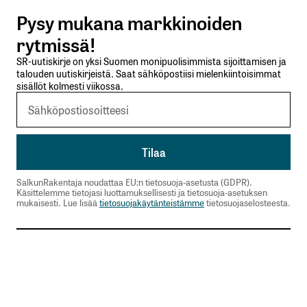
Pysy mukana markkinoiden
Lähetä kommentti
rytmissä!
SR-uutiskirje on yksi Suomen monipuolisimmista sijoittamisen ja
talouden uutiskirjeistä. Saat sähköpostiisi mielenkiintoisimmat
sisällöt kolmesti viikossa.
SalkunRakentaja noudattaa EU:n tietosuoja-asetusta (GDPR).
Käsittelemme tietojasi luottamuksellisesti ja tietosuoja-asetuksen
mukaisesti. Lue lisää
tietosuojakäytänteistämme
tietosuojaselosteesta.