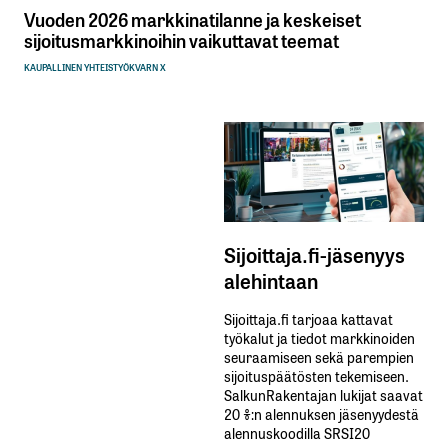
Vuoden 2026 markkinatilanne ja keskeiset
sijoitusmarkkinoihin vaikuttavat teemat
KAUPALLINEN YHTEISTYÖ
KVARN X
Sijoittaja.fi-jäsenyys
alehintaan
Sijoittaja.fi tarjoaa kattavat
työkalut ja tiedot markkinoiden
seuraamiseen sekä parempien
sijoituspäätösten tekemiseen.
SalkunRakentajan lukijat saavat
20 %:n alennuksen jäsenyydestä
alennuskoodilla SRSI20