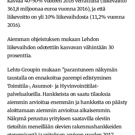
kasvaa 40-50% vuoteen 2016 verrattuna (liikevaihto
361,8 miljoonaa euroa vuonna 2016), ja että
liikevoitto on yli 10% liikevaihdosta (11,2% vuonna
2016).
Aiemman ohjeistuksen mukaan Lehdon
liikevaihdon odotettiin kasvavan vähintään 30
prosenttia.
Lehto Groupin mukaan ”parantuneen näkymän
taustalla on ennakoitua parempi edistyminen
Toimitila-, Asunnot- ja Hyvinvointitilat-
palvelualueilla. Hankkeista on saatu tilauksia
aiemmin arvioitua enemmän ja hankkeita on päästy
aloittamaan aiemmin arvioitua aikaisemmin.
Näkymä perustuu yrityksen saatavilla oleviin
tietoihin meneillään olevien rakennushankkeiden
etenemisestä ja yrityksen arvioon vuoden 2017