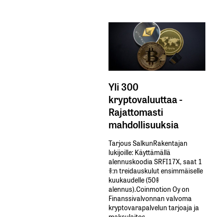
Yli 300
kryptovaluuttaa -
Rajattomasti
mahdollisuuksia
Tarjous SalkunRakentajan
lukijoille: Käyttämällä​ ​
alennuskoodia​ ​SRFI17X,​ ​saat​ ​1
%:n treidauskulut​ ​ensimmäiselle​ ​
kuukaudelle​ ​(50%​ ​
alennus).Coinmotion Oy on
Finanssivalvonnan valvoma
kryptovarapalvelun tarjoaja ja
maksulaitos.