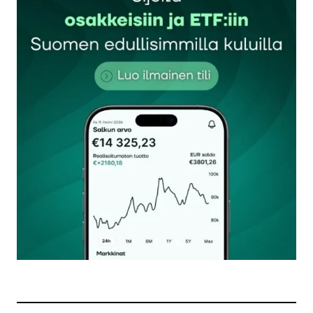
Sähköpostiosoitettasi ei julkaista.
Pakolliset
kentät on merkitty
*
Kommentti
*
Nimesi tai nimimerkkisi
*
Sähköpostiosoitteesi
*
Tilaa SalkunRakentajan uutiskirje