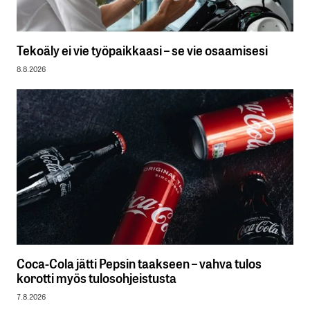
Tekoäly ei vie työpaikkaasi – se vie osaamisesi
8.8.2026
Coca-Cola jätti Pepsin taakseen – vahva tulos
korotti myös tulosohjeistusta
7.8.2026