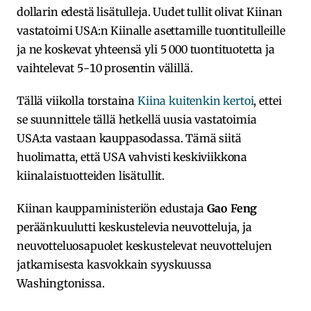
dollarin edestä lisätulleja. Uudet tullit olivat Kiinan
vastatoimi USA:n Kiinalle asettamille tuontitulleille
ja ne koskevat yhteensä yli 5 000 tuontituotetta ja
vaihtelevat 5-10 prosentin välillä.
Tällä viikolla torstaina
Kiina kuitenkin kertoi
, ettei
se suunnittele tällä hetkellä uusia vastatoimia
USA:ta vastaan kauppasodassa. Tämä siitä
huolimatta, että USA vahvisti keskiviikkona
kiinalaistuotteiden lisätullit.
Kiinan kauppaministeriön edustaja
Gao Feng
peräänkuulutti keskustelevia neuvotteluja, ja
neuvotteluosapuolet keskustelevat neuvottelujen
jatkamisesta kasvokkain syyskuussa
Washingtonissa.