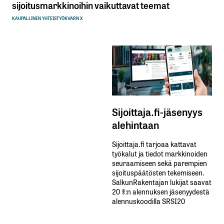
sijoitusmarkkinoihin vaikuttavat teemat
KAUPALLINEN YHTEISTYÖ
KVARN X
Sijoittaja.fi-jäsenyys
alehintaan
Sijoittaja.fi tarjoaa kattavat
työkalut ja tiedot markkinoiden
seuraamiseen sekä parempien
sijoituspäätösten tekemiseen.
SalkunRakentajan lukijat saavat
20 %:n alennuksen jäsenyydestä
alennuskoodilla SRSI20