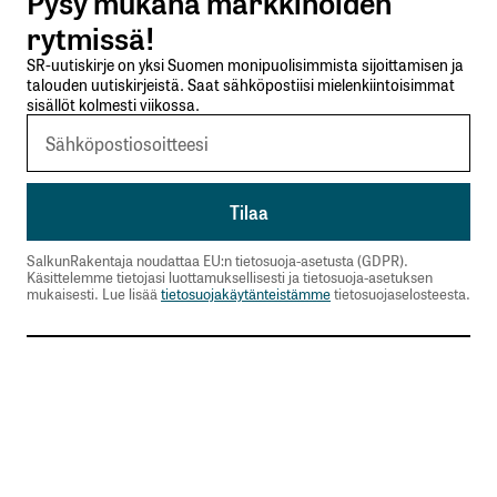
Pysy mukana markkinoiden
Lähetä kommentti
rytmissä!
SR-uutiskirje on yksi Suomen monipuolisimmista sijoittamisen ja
talouden uutiskirjeistä. Saat sähköpostiisi mielenkiintoisimmat
sisällöt kolmesti viikossa.
SalkunRakentaja noudattaa EU:n tietosuoja-asetusta (GDPR).
Käsittelemme tietojasi luottamuksellisesti ja tietosuoja-asetuksen
mukaisesti. Lue lisää
tietosuojakäytänteistämme
tietosuojaselosteesta.