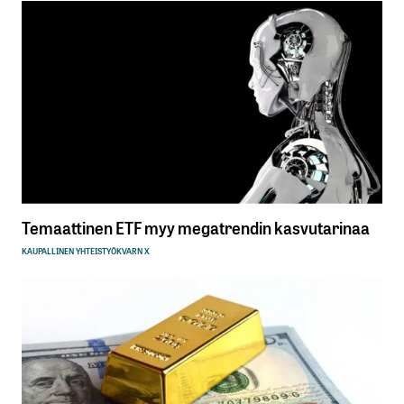
Temaattinen ETF myy megatrendin kasvutarinaa
KAUPALLINEN YHTEISTYÖ
KVARN X