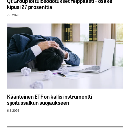
Qt Group löi tulosodotukset reippaasti – osake
kipusi 27 prosenttia
7.8.2026
Käänteinen ETF on kallis instrumentti
sijoitussalkun suojaukseen
6.8.2026