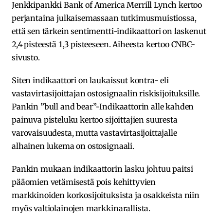
Jenkkipankki Bank of America Merrill Lynch kertoo
perjantaina julkaisemassaan tutkimusmuistiossa,
että sen tärkein sentimentti-indikaattori on laskenut
2,4 pisteestä 1,3 pisteeseen. Aiheesta kertoo CNBC-
sivusto.
Siten indikaattori on laukaissut kontra- eli
vastavirtasijoittajan ostosignaalin riskisijoituksille.
Pankin ”bull and bear”-Indikaattorin alle kahden
painuva pisteluku kertoo sijoittajien suuresta
varovaisuudesta, mutta vastavirtasijoittajalle
alhainen lukema on ostosignaali.
Pankin mukaan indikaattorin lasku johtuu paitsi
pääomien vetämisestä pois kehittyvien
markkinoiden korkosijoituksista ja osakkeista niin
myös valtiolainojen markkinarallista.