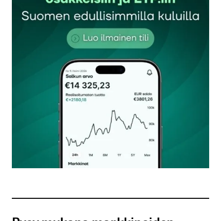
Sähköpostiosoitettasi ei julkaista.
Pakolliset
kentät on merkitty
*
Kommentti
*
Nimesi tai nimimerkkisi
*
Sähköpostiosoitteesi
*
Tilaa SalkunRakentajan uutiskirje