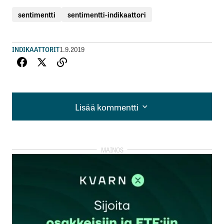
sentimentti
sentimentti-indikaattori
INDIKAATTORIT
1.9.2019
Lisää kommentti
Lisää kommentti
kirjautua
sisään
rekisteröityä