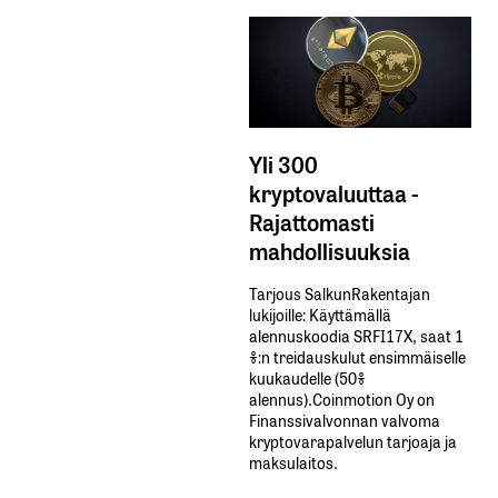
Yli 300
kryptovaluuttaa -
Rajattomasti
mahdollisuuksia
Tarjous SalkunRakentajan
lukijoille: Käyttämällä​ ​
alennuskoodia​ ​SRFI17X,​ ​saat​ ​1
%:n treidauskulut​ ​ensimmäiselle​ ​
kuukaudelle​ ​(50%​ ​
alennus).Coinmotion Oy on
Finanssivalvonnan valvoma
kryptovarapalvelun tarjoaja ja
maksulaitos.