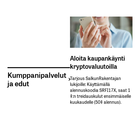
Aloita kaupankäynti
kryptovaluutoilla
Kumppanipalvelut
Tarjous SalkunRakentajan
ja edut
lukijoille: Käyttämällä​ ​
alennuskoodia​ ​SRFI17X,​ ​saat​ ​1
%:n treidauskulut​ ​ensimmäiselle​ ​
kuukaudelle​ ​(50%​ ​alennus).