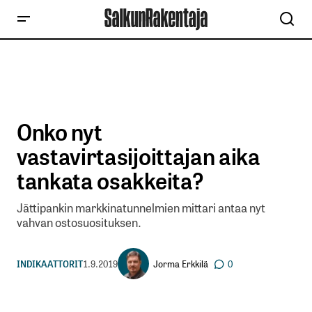
Onko nyt
vastavirtasijoittajan aika
tankata osakkeita?
Jättipankin markkinatunnelmien mittari antaa nyt
vahvan ostosuosituksen.
Jorma Erkkilä
INDIKAATTORIT
1.9.2019
0