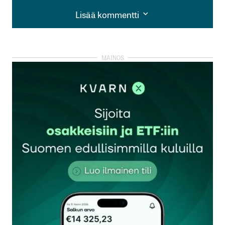
Lisää kommentti
Lisää kommentti
kirjautua
sisään
rekisteröityä
Sähköpostiosoitettasi ei julkaista.
Pakolliset
kentät on merkitty
*
Kommentti
*