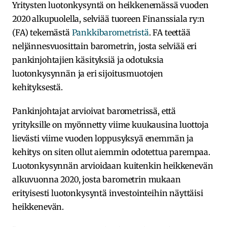
Yritysten luotonkysyntä on heikkenemässä vuoden
2020 alkupuolella, selviää tuoreen Finanssiala ry:n
(FA) tekemästä
Pankkibarometristä
. FA teettää
neljännesvuosittain barometrin, josta selviää eri
pankinjohtajien käsityksiä ja odotuksia
luotonkysynnän ja eri sijoitusmuotojen
kehityksestä.
Pankinjohtajat arvioivat barometrissä, että
yrityksille on myönnetty viime kuukausina luottoja
lievästi viime vuoden loppusyksyä enemmän ja
kehitys on siten ollut aiemmin odotettua parempaa.
Luotonkysynnän arvioidaan kuitenkin heikkenevän
alkuvuonna 2020, josta barometrin mukaan
erityisesti luotonkysyntä investointeihin näyttäisi
heikkenevän.