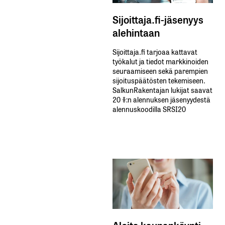
Sijoittaja.fi-jäsenyys
alehintaan
Sijoittaja.fi tarjoaa kattavat
työkalut ja tiedot markkinoiden
seuraamiseen sekä parempien
sijoituspäätösten tekemiseen.
SalkunRakentajan lukijat saavat
20 %:n alennuksen jäsenyydestä
alennuskoodilla SRSI20
Aloita kaupankäynti