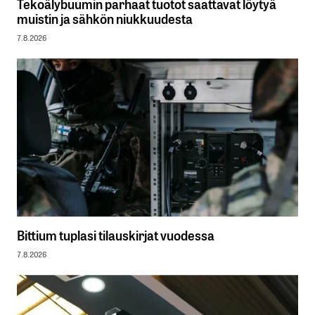
Tekoälybuumin parhaat tuotot saattavat löytyä
muistin ja sähkön niukkuudesta
7.8.2026
Bittium tuplasi tilauskirjat vuodessa
7.8.2026