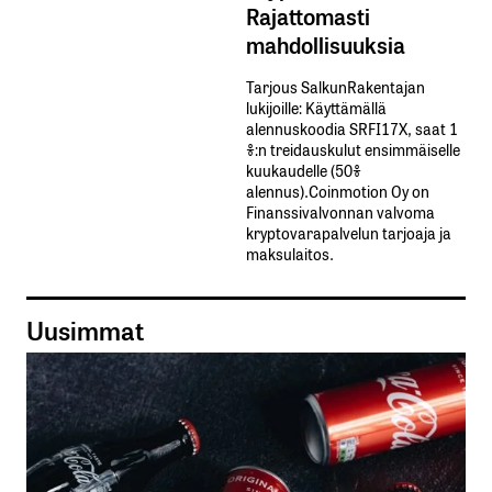
Rajattomasti
mahdollisuuksia
Tarjous SalkunRakentajan
lukijoille: Käyttämällä​ ​
alennuskoodia​ ​SRFI17X,​ ​saat​ ​1
%:n treidauskulut​ ​ensimmäiselle​ ​
kuukaudelle​ ​(50%​ ​
alennus).Coinmotion Oy on
Finanssivalvonnan valvoma
kryptovarapalvelun tarjoaja ja
maksulaitos.
Uusimmat