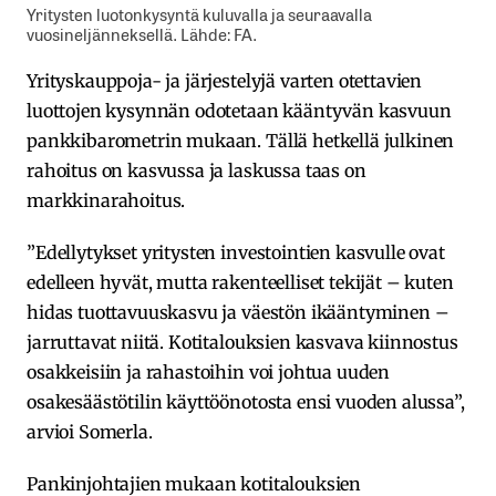
Yritysten luotonkysyntä kuluvalla ja seuraavalla
vuosineljänneksellä. Lähde: FA.
Yrityskauppoja- ja järjestelyjä varten otettavien
luottojen kysynnän odotetaan kääntyvän kasvuun
pankkibarometrin mukaan. Tällä hetkellä julkinen
rahoitus on kasvussa ja laskussa taas on
markkinarahoitus.
”Edellytykset yritysten investointien kasvulle ovat
edelleen hyvät, mutta rakenteelliset tekijät – kuten
hidas tuottavuuskasvu ja väestön ikääntyminen –
jarruttavat niitä. Kotitalouksien kasvava kiinnostus
osakkeisiin ja rahastoihin voi johtua uuden
osakesäästötilin käyttöönotosta ensi vuoden alussa”,
arvioi Somerla.
Pankinjohtajien mukaan kotitalouksien