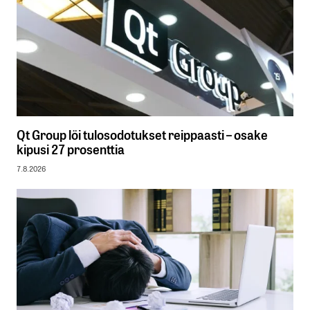
Qt Group löi tulosodotukset reippaasti – osake
kipusi 27 prosenttia
7.8.2026