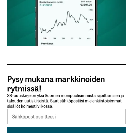
Nimesi tai nimimerkkisi
*
Sähköpostiosoitteesi
*
Tilaa SalkunRakentajan uutiskirje
Pysy mukana markkinoiden
Lähetä kommentti
rytmissä!
SR-uutiskirje on yksi Suomen monipuolisimmista sijoittamisen ja
talouden uutiskirjeistä. Saat sähköpostiisi mielenkiintoisimmat
sisällöt kolmesti viikossa.