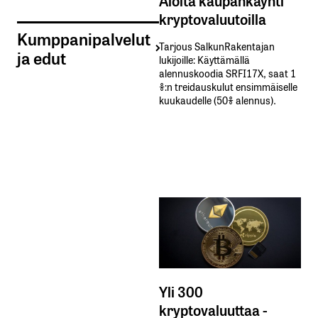
kryptovaluutoilla
Kumppanipalvelut
Tarjous SalkunRakentajan
ja edut
lukijoille: Käyttämällä​ ​
alennuskoodia​ ​SRFI17X,​ ​saat​ ​1
%:n treidauskulut​ ​ensimmäiselle​ ​
kuukaudelle​ ​(50%​ ​alennus).
Yli 300
kryptovaluuttaa -