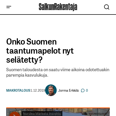
Onko Suomen
taantumapelot nyt
selätetty?
Suomen taloudesta on saatu viime aikoina odotettuakin
parempia kasvulukuja.
Jorma Erkkilä
MAKROTALOUS
1.12.2019
0