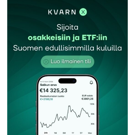
sisään
rekisteröityä
Sähköpostiosoitettasi ei julkaista.
Pakolliset
kentät on merkitty
*
Kommentti
*
Nimesi tai nimimerkkisi
*