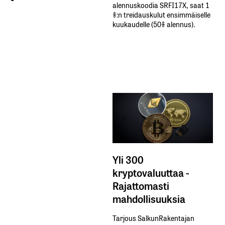
alennuskoodia​ ​SRFI17X,​ ​saat​ ​1
%:n treidauskulut​ ​ensimmäiselle​ ​
kuukaudelle​ ​(50%​ ​alennus).
Yli 300
kryptovaluuttaa -
Rajattomasti
mahdollisuuksia
Tarjous SalkunRakentajan