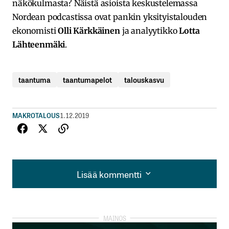
näkökulmasta? Näistä asioista keskustelemassa
Nordean podcastissa ovat pankin yksityistalouden
ekonomisti
Olli Kärkkäinen
ja analyytikko
Lotta
Lähteenmäki
.
taantuma
taantumapelot
talouskasvu
MAKROTALOUS
1.12.2019
Lisää kommentti
Lisää kommentti
kirjautua