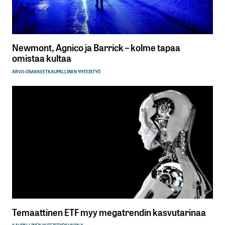
Newmont, Agnico ja Barrick – kolme tapaa
omistaa kultaa
ARVO-OSAKKEET
KAUPALLINEN YHTEISTYÖ
Temaattinen ETF myy megatrendin kasvutarinaa
KAUPALLINEN YHTEISTYÖ
KVARN X