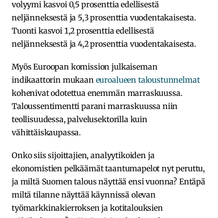
volyymi kasvoi 0,5 prosenttia edellisestä
neljänneksestä ja 5,3 prosenttia vuodentakaisesta.
Tuonti kasvoi 1,2 prosenttia edellisestä
neljänneksestä ja 4,2 prosenttia vuodentakaisesta.
Myös Euroopan komission julkaiseman
indikaattorin mukaan
euroalueen taloustunnelmat
kohenivat odotettua enemmän marraskuussa.
Taloussentimentti parani marraskuussa niin
teollisuudessa, palvelusektorilla kuin
vähittäiskaupassa.
Onko siis sijoittajien, analyytikoiden ja
ekonomistien pelkäämät taantumapelot nyt peruttu,
ja miltä Suomen talous näyttää ensi vuonna? Entäpä
miltä tilanne näyttää käynnissä olevan
työmarkkinakierroksen ja kotitalouksien