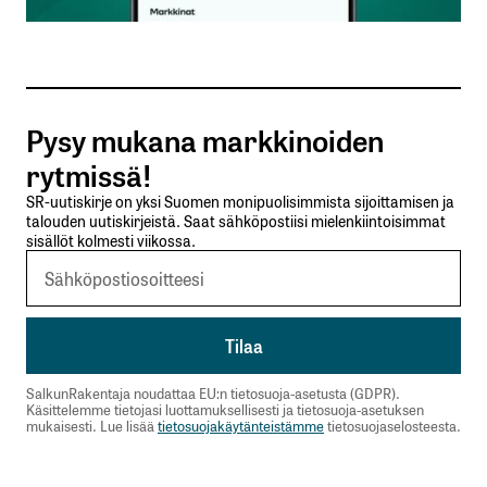
Sähköpostiosoitteesi
*
Tilaa SalkunRakentajan uutiskirje
Pysy mukana markkinoiden
Lähetä kommentti
rytmissä!
SR-uutiskirje on yksi Suomen monipuolisimmista sijoittamisen ja
talouden uutiskirjeistä. Saat sähköpostiisi mielenkiintoisimmat
sisällöt kolmesti viikossa.
SalkunRakentaja noudattaa EU:n tietosuoja-asetusta (GDPR).
Käsittelemme tietojasi luottamuksellisesti ja tietosuoja-asetuksen
mukaisesti. Lue lisää
tietosuojakäytänteistämme
tietosuojaselosteesta.