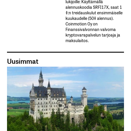
lukijoille: Käyttämällä​ ​
alennuskoodia​ ​SRFI17X,​ ​saat​ ​1
%:n treidauskulut​ ​ensimmäiselle​ ​
kuukaudelle​ ​(50%​ ​alennus).
Coinmotion Oy on
Finanssivalvonnan valvoma
kryptovarapalvelun tarjoaja ja
maksulaitos.
Uusimmat