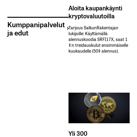
Aloita kaupankäynti
kryptovaluutoilla
Kumppanipalvelut
Tarjous SalkunRakentajan
ja edut
lukijoille: Käyttämällä​ ​
alennuskoodia​ ​SRFI17X,​ ​saat​ ​1
%:n treidauskulut​ ​ensimmäiselle​ ​
kuukaudelle​ ​(50%​ ​alennus).
Yli 300