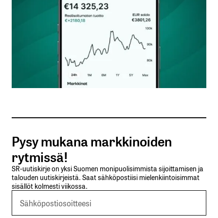
Nimesi tai nimimerkkisi
*
Sähköpostiosoitteesi
*
Tilaa SalkunRakentajan uutiskirje
Pysy mukana markkinoiden
Lähetä kommentti
rytmissä!
SR-uutiskirje on yksi Suomen monipuolisimmista sijoittamisen ja
talouden uutiskirjeistä. Saat sähköpostiisi mielenkiintoisimmat
sisällöt kolmesti viikossa.