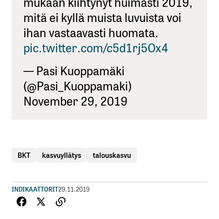
mukaan kiihtynyt huimasti 2019,
mitä ei kyllä muista luvuista voi
ihan vastaavasti huomata.
pic.twitter.com/c5d1rj5Ox4
— Pasi Kuoppamäki
(@Pasi_Kuoppamaki)
November 29, 2019
BKT
kasvuyllätys
talouskasvu
INDIKAATTORIT
29.11.2019