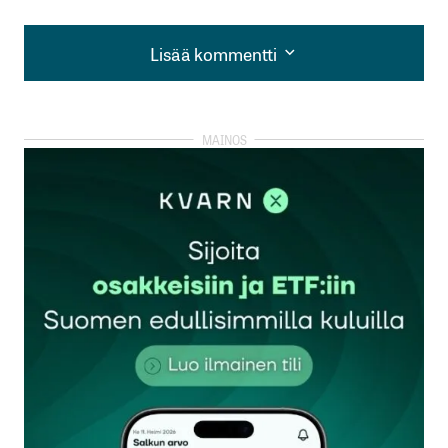
Lisää kommentti
Lisää kommentti
kirjautua
sisään
rekisteröityä
Sähköpostiosoitettasi ei julkaista.
Pakolliset
kentät on merkitty
*
Kommentti
*