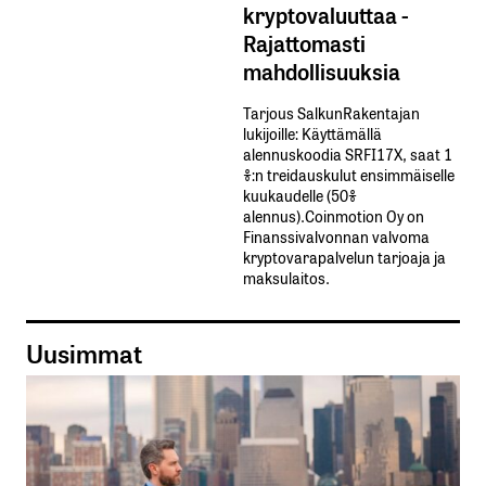
kryptovaluuttaa -
Rajattomasti
mahdollisuuksia
Tarjous SalkunRakentajan
lukijoille: Käyttämällä​ ​
alennuskoodia​ ​SRFI17X,​ ​saat​ ​1
%:n treidauskulut​ ​ensimmäiselle​ ​
kuukaudelle​ ​(50%​ ​
alennus).Coinmotion Oy on
Finanssivalvonnan valvoma
kryptovarapalvelun tarjoaja ja
maksulaitos.
Uusimmat