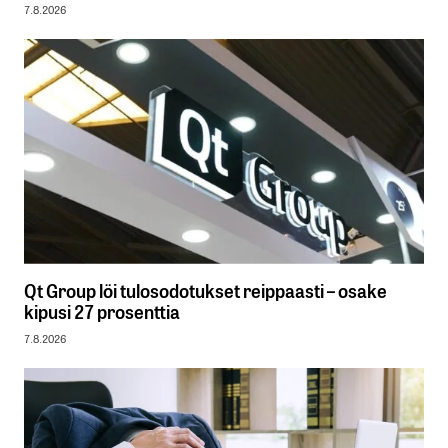
7.8.2026
Qt Group löi tulosodotukset reippaasti – osake
kipusi 27 prosenttia
7.8.2026