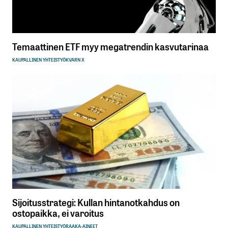
Temaattinen ETF myy megatrendin kasvutarinaa
KAUPALLINEN YHTEISTYÖ
KVARN X
Sijoitusstrategi: Kullan hintanotkahdus on
ostopaikka, ei varoitus
KAUPALLINEN YHTEISTYÖ
RAAKA-AINEET