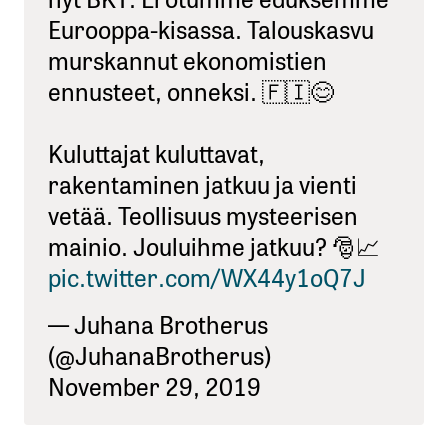
Eurooppa-kisassa. Talouskasvu
murskannut ekonomistien
ennusteet, onneksi. 🇫🇮😊
Kuluttajat kuluttavat,
rakentaminen jatkuu ja vienti
vetää. Teollisuus mysteerisen
mainio. Jouluihme jatkuu? 🎅📈
pic.twitter.com/WX44y1oQ7J
— Juhana Brotherus
(@JuhanaBrotherus)
November 29, 2019