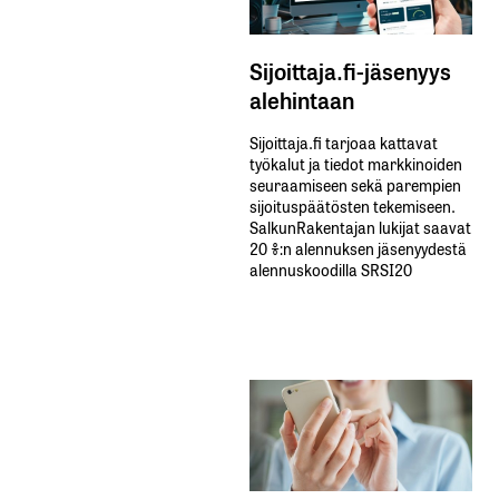
Sijoittaja.fi-jäsenyys
alehintaan
Sijoittaja.fi tarjoaa kattavat
työkalut ja tiedot markkinoiden
seuraamiseen sekä parempien
sijoituspäätösten tekemiseen.
SalkunRakentajan lukijat saavat
20 %:n alennuksen jäsenyydestä
alennuskoodilla SRSI20