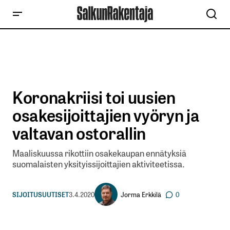
Koronakriisi toi uusien
osakesijoittajien vyöryn ja
valtavan ostorallin
Maaliskuussa rikottiin osakekaupan ennätyksiä
suomalaisten yksityissijoittajien aktiviteetissa.
Jorma Erkkilä
SIJOITUSUUTISET
3.4.2020
0