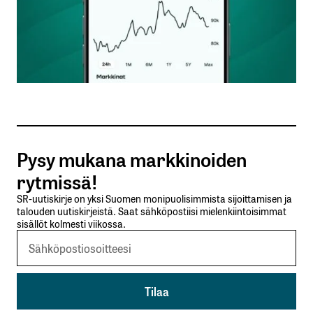
Nimesi tai nimimerkkisi
*
Sähköpostiosoitteesi
*
Tilaa SalkunRakentajan uutiskirje
Pysy mukana markkinoiden
Lähetä kommentti
rytmissä!
SR-uutiskirje on yksi Suomen monipuolisimmista sijoittamisen ja
talouden uutiskirjeistä. Saat sähköpostiisi mielenkiintoisimmat
sisällöt kolmesti viikossa.