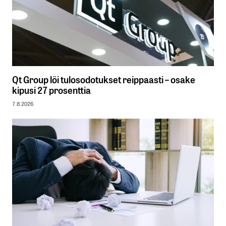
Qt Group löi tulosodotukset reippaasti – osake
kipusi 27 prosenttia
7.8.2026