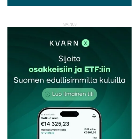
Lisää kommentti
kirjautua
sisään
rekisteröityä
Sähköpostiosoitettasi ei julkaista.
Pakolliset
kentät on merkitty
*
Kommentti
*