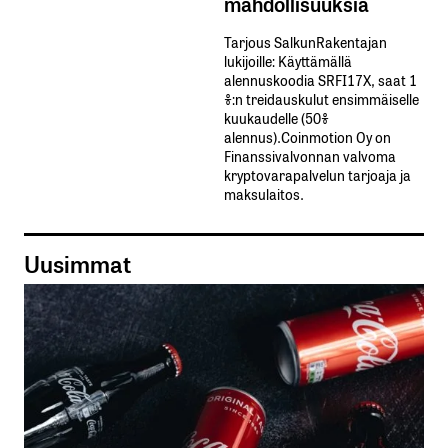
mahdollisuuksia
Tarjous SalkunRakentajan
lukijoille: Käyttämällä​ ​
alennuskoodia​ ​SRFI17X,​ ​saat​ ​1
%:n treidauskulut​ ​ensimmäiselle​ ​
kuukaudelle​ ​(50%​ ​
alennus).Coinmotion Oy on
Finanssivalvonnan valvoma
kryptovarapalvelun tarjoaja ja
maksulaitos.
Uusimmat