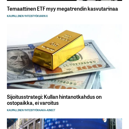
Temaattinen ETF myy megatrendin kasvutarinaa
KAUPALLINEN YHTEISTYÖ
KVARN X
Sijoitusstrategi: Kullan hintanotkahdus on
ostopaikka, ei varoitus
KAUPALLINEN YHTEISTYÖ
RAAKA-AINEET