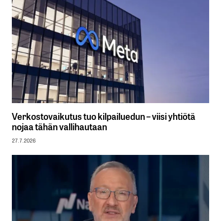
Verkostovaikutus tuo kilpailuedun – viisi yhtiötä
nojaa tähän vallihautaan
27.7.2026