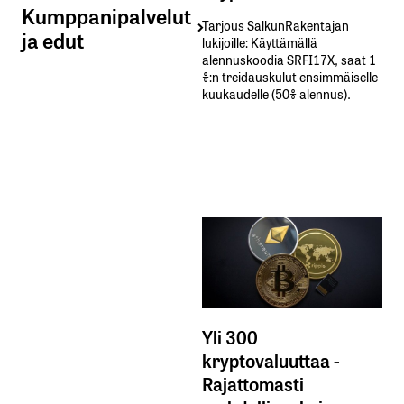
Kumppanipalvelut
Tarjous SalkunRakentajan
ja edut
lukijoille: Käyttämällä​ ​
alennuskoodia​ ​SRFI17X,​ ​saat​ ​1
%:n treidauskulut​ ​ensimmäiselle​ ​
kuukaudelle​ ​(50%​ ​alennus).
Yli 300
kryptovaluuttaa -
Rajattomasti