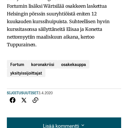
Fortumin lisäksi Wärtsilää osakkeen laskettua
Helsingin pörssin suuryhtiöistä eniten 12
kuukauden kurssihuipuista. Suhteellisen hyvin
kurssitasonsa säilyttäneitä Elisaa ja Konetta
nettomyytiin maaliskuun aikana, kertoo
Tuppurainen.
Fortum
koronakriisi
osakekauppa
yksityissijoittajat
SIJOITUSUUTISET
3.4.2020
Lisää kommentti