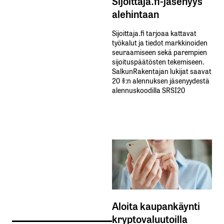
Sijoittaja.fi-jäsenyys
alehintaan
Sijoittaja.fi tarjoaa kattavat
työkalut ja tiedot markkinoiden
seuraamiseen sekä parempien
sijoituspäätösten tekemiseen.
SalkunRakentajan lukijat saavat
20 %:n alennuksen jäsenyydestä
alennuskoodilla SRSI20
Aloita kaupankäynti
kryptovaluutoilla