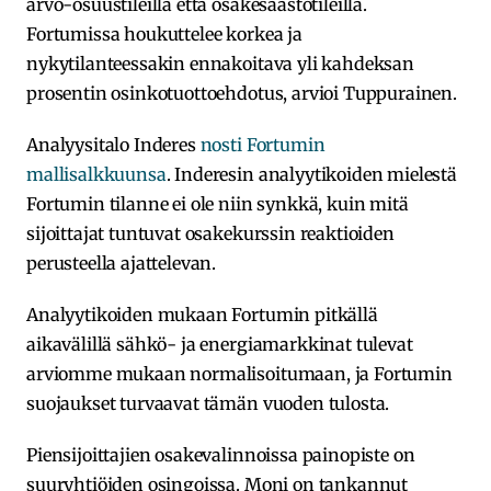
arvo-osuustileillä että osakesäästötileillä.
Fortumissa houkuttelee korkea ja
nykytilanteessakin ennakoitava yli kahdeksan
prosentin osinkotuottoehdotus, arvioi Tuppurainen.
Analyysitalo Inderes
nosti Fortumin
mallisalkkuunsa
. Inderesin analyytikoiden mielestä
Fortumin tilanne ei ole niin synkkä, kuin mitä
sijoittajat tuntuvat osakekurssin reaktioiden
perusteella ajattelevan.
Analyytikoiden mukaan Fortumin pitkällä
aikavälillä sähkö- ja energiamarkkinat tulevat
arviomme mukaan normalisoitumaan, ja Fortumin
suojaukset turvaavat tämän vuoden tulosta.
Piensijoittajien osakevalinnoissa painopiste on
suuryhtiöiden osingoissa. Moni on tankannut