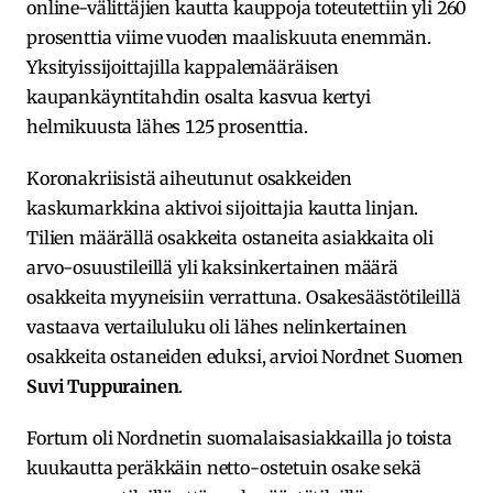
online-välittäjien kautta kauppoja toteutettiin yli 260
prosenttia viime vuoden maaliskuuta enemmän.
Yksityissijoittajilla kappalemääräisen
kaupankäyntitahdin osalta kasvua kertyi
helmikuusta lähes 125 prosenttia.
Koronakriisistä aiheutunut osakkeiden
kaskumarkkina aktivoi sijoittajia kautta linjan.
Tilien määrällä osakkeita ostaneita asiakkaita oli
arvo-osuustileillä yli kaksinkertainen määrä
osakkeita myyneisiin verrattuna. Osakesäästötileillä
vastaava vertailuluku oli lähes nelinkertainen
osakkeita ostaneiden eduksi, arvioi Nordnet Suomen
Suvi Tuppurainen
.
Fortum oli Nordnetin suomalaisasiakkailla jo toista
kuukautta peräkkäin netto-ostetuin osake sekä