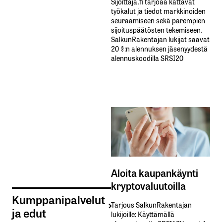
Sijoittaja.fi tarjoaa kattavat
työkalut ja tiedot markkinoiden
seuraamiseen sekä parempien
sijoituspäätösten tekemiseen.
SalkunRakentajan lukijat saavat
20 %:n alennuksen jäsenyydestä
alennuskoodilla SRSI20
Aloita kaupankäynti
kryptovaluutoilla
Kumppanipalvelut
Tarjous SalkunRakentajan
ja edut
lukijoille: Käyttämällä​ ​