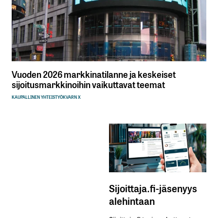
Vuoden 2026 markkinatilanne ja keskeiset
sijoitusmarkkinoihin vaikuttavat teemat
KAUPALLINEN YHTEISTYÖ
KVARN X
Sijoittaja.fi-jäsenyys
alehintaan