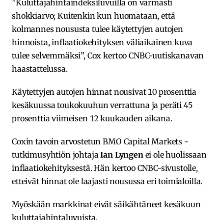
”Kuluttajahintaindeksiluvuilla on varmasti
shokkiarvo; Kuitenkin kun huomataan, että
kolmannes noususta tulee käytettyjen autojen
hinnoista, inflaatiokehityksen väliaikainen kuva
tulee selvemmäksi”, Cox kertoo CNBC-uutiskanavan
haastattelussa.
Käytettyjen autojen hinnat nousivat 10 prosenttia
kesäkuussa toukokuuhun verrattuna ja peräti 45
prosenttia viimeisen 12 kuukauden aikana.
Coxin tavoin arvostetun BMO Capital Markets -
tutkimusyhtiön johtaja
Ian Lyngen
ei ole huolissaan
inflaatiokehityksestä. Hän kertoo CNBC-sivustolle,
etteivät hinnat ole laajasti nousussa eri toimialoilla.
Myöskään markkinat eivät säikähtäneet kesäkuun
kuluttajahintaluvuista.