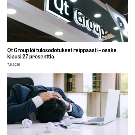
Qt Group löi tulosodotukset reippaasti – osake
kipusi 27 prosenttia
7.8.2026