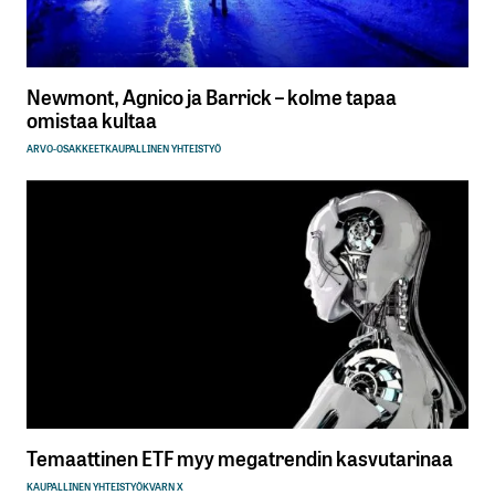
Newmont, Agnico ja Barrick – kolme tapaa
omistaa kultaa
ARVO-OSAKKEET
KAUPALLINEN YHTEISTYÖ
Temaattinen ETF myy megatrendin kasvutarinaa
KAUPALLINEN YHTEISTYÖ
KVARN X