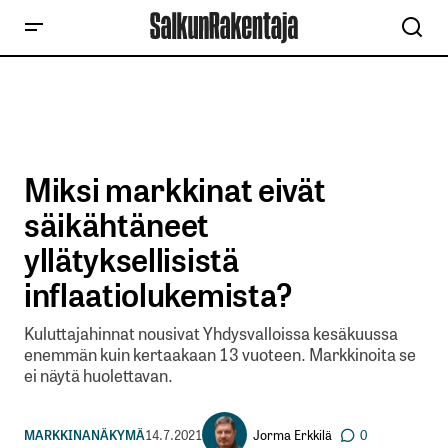
Miksi markkinat eivät
säikähtäneet
yllätyksellisistä
inflaatiolukemista?
Kuluttajahinnat nousivat Yhdysvalloissa kesäkuussa
enemmän kuin kertaakaan 13 vuoteen. Markkinoita se
ei näytä huolettavan.
Jorma Erkkilä
MARKKINANÄKYMÄ
14.7.2021
0