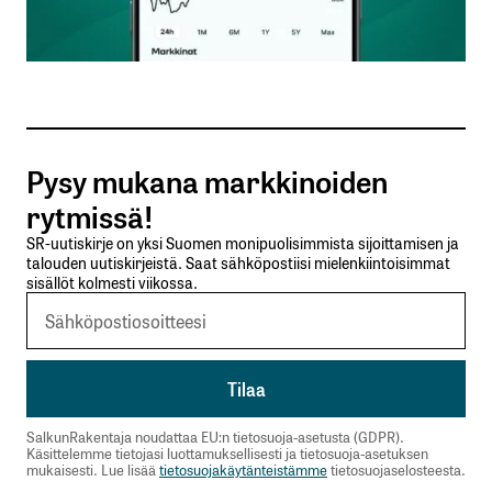
Sähköpostiosoitteesi
*
Tilaa SalkunRakentajan uutiskirje
Pysy mukana markkinoiden
Lähetä kommentti
rytmissä!
SR-uutiskirje on yksi Suomen monipuolisimmista sijoittamisen ja
talouden uutiskirjeistä. Saat sähköpostiisi mielenkiintoisimmat
sisällöt kolmesti viikossa.
SalkunRakentaja noudattaa EU:n tietosuoja-asetusta (GDPR).
Käsittelemme tietojasi luottamuksellisesti ja tietosuoja-asetuksen
mukaisesti. Lue lisää
tietosuojakäytänteistämme
tietosuojaselosteesta.