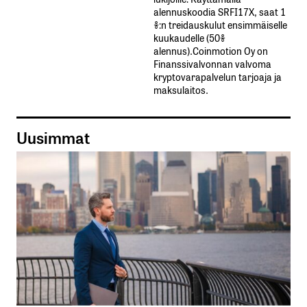
alennuskoodia​ ​SRFI17X,​ ​saat​ ​1
%:n treidauskulut​ ​ensimmäiselle​ ​
kuukaudelle​ ​(50%​ ​
alennus).Coinmotion Oy on
Finanssivalvonnan valvoma
kryptovarapalvelun tarjoaja ja
maksulaitos.
Uusimmat