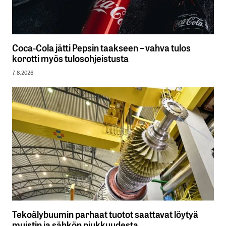
Coca-Cola jätti Pepsin taakseen – vahva tulos
korotti myös tulosohjeistusta
7.8.2026
Tekoälybuumin parhaat tuotot saattavat löytyä
muistin ja sähkön niukkuudesta