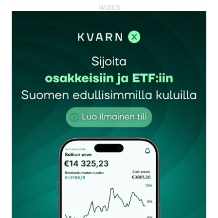
kirjautua
sisään
rekisteröityä
Sähköpostiosoitettasi ei julkaista.
Pakolliset
kentät on merkitty
*
Kommentti
*
Nimesi tai nimimerkkisi
*