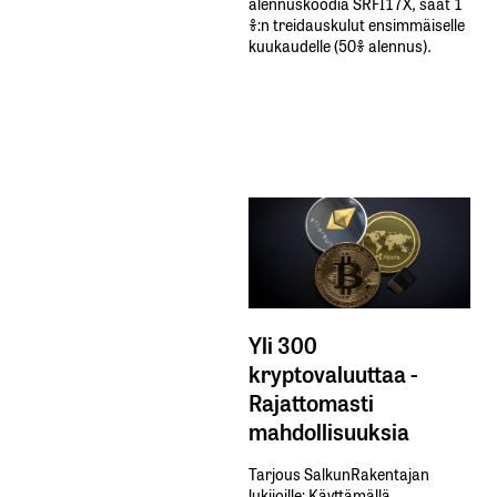
alennuskoodia​ ​SRFI17X,​ ​saat​ ​1
%:n treidauskulut​ ​ensimmäiselle​ ​
kuukaudelle​ ​(50%​ ​alennus).
Yli 300
kryptovaluuttaa -
Rajattomasti
mahdollisuuksia
Tarjous SalkunRakentajan
lukijoille: Käyttämällä​ ​