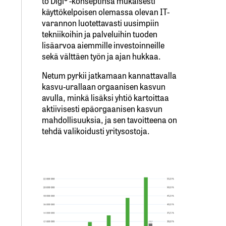
to Digi® -konseptinsa mukaisesti
käyttökelpoisen olemassa olevan IT-
varannon luotettavasti uusimpiin
tekniikoihin ja palveluihin tuoden
lisäarvoa aiemmille investoinneille
sekä välttäen työn ja ajan hukkaa.
Netum pyrkii jatkamaan kannattavalla
kasvu-urallaan orgaanisen kasvun
avulla, minkä lisäksi yhtiö kartoittaa
aktiivisesti epäorgaanisen kasvun
mahdollisuuksia, ja sen tavoitteena on
tehdä valikoidusti yritysostoja.