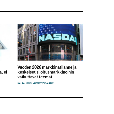
Vuoden 2026 markkinatilanne ja
, ei
keskeiset sijoitusmarkkinoihin
vaikuttavat teemat
KAUPALLINEN YHTEISTYÖ
KVARN X