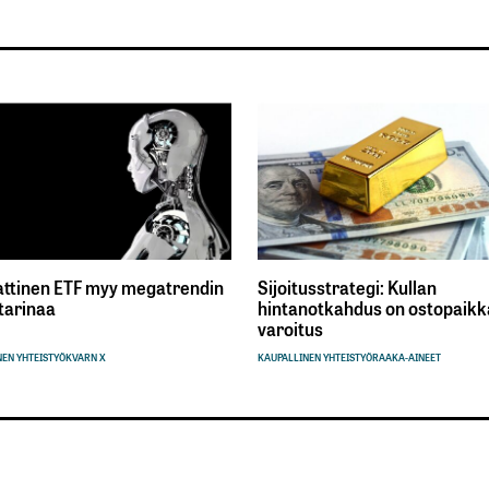
ttinen ETF myy megatrendin
Sijoitusstrategi: Kullan
tarinaa
hintanotkahdus on ostopaikka
varoitus
EN YHTEISTYÖ
KVARN X
KAUPALLINEN YHTEISTYÖ
RAAKA-AINEET