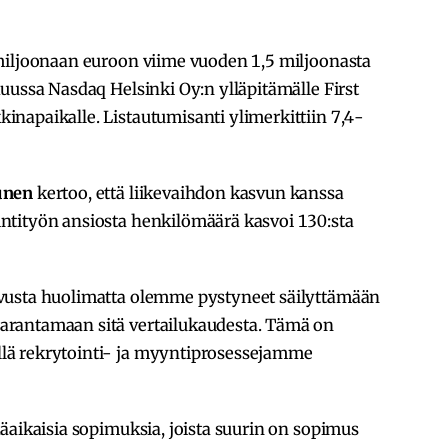
miljoonaan euroon viime vuoden 1,5 miljoonasta
uussa Nasdaq Helsinki Oy:n ylläpitämälle First
napaikalle. Listautumisanti ylimerkittiin 7,4-
unen
kertoo, että liikevaihdon kasvun kanssa
ntityön ansiosta henkilömäärä kasvoi 130:sta
vusta huolimatta olemme pystyneet säilyttämään
rantamaan sitä vertailukaudesta. Tämä on
lä rekrytointi- ja myyntiprosessejamme
äaikaisia sopimuksia, joista suurin on sopimus