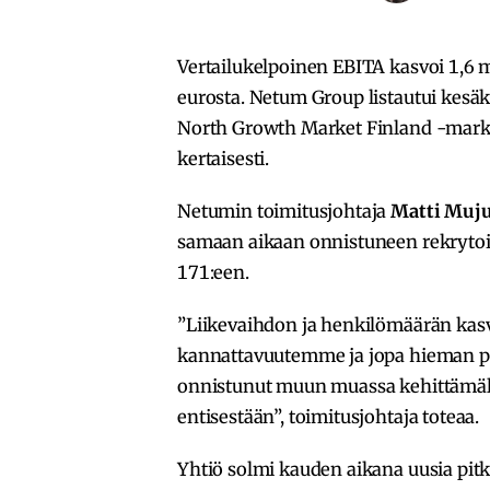
Vertailukelpoinen EBITA kasvoi 1,6 
eurosta. Netum Group listautui kesäk
North Growth Market Finland -markki
kertaisesti.
Netumin toimitusjohtaja
Matti Muj
samaan aikaan onnistuneen rekrytoi
171:een.
”Liikevaihdon ja henkilömäärän kas
kannattavuutemme ja jopa hieman pa
onnistunut muun muassa kehittämäl
entisestään”, toimitusjohtaja toteaa.
Yhtiö solmi kauden aikana uusia pitk