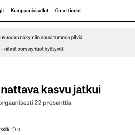
it
Kumppanisisällöt
Omat tiedot
ppuvuoden näkymiin nousi tummia pilviä
– nämä pörssiyhtiöt hyötyvät
attava kasvu jatkui
orgaanisesti 22 prosenttia
kkilä
0