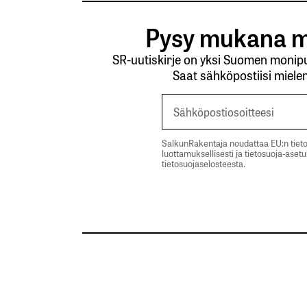
Pysy mukana m
SR-uutiskirje on yksi Suomen monipuo
Saat sähköpostiisi mielen
SalkunRakentaja noudattaa EU:n tieto
luottamuksellisesti ja tietosuoja-aset
tietosuojaselosteesta.