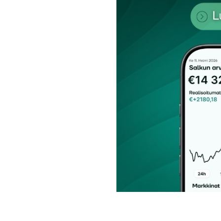
Nimesi tai nimimerkkisi
*
Tilaa SalkunRakentajan uutiskirje
Lähetä kommentti