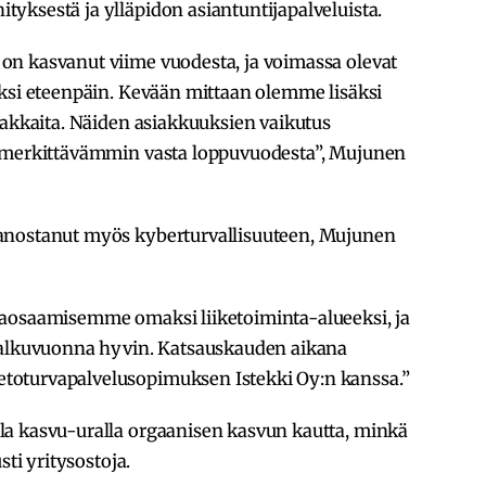
yksestä ja ylläpidon asiantuntijapalveluista.
n kasvanut viime vuodesta, ja voimassa olevat
iksi eteenpäin. Kevään mittaan olemme lisäksi
iakkaita. Näiden asiakkuuksien vaikutus
ä merkittävämmin vasta loppuvuodesta”, Mujunen
anostanut myös kyberturvallisuuteen, Mujunen
vaosaamisemme omaksi liiketoiminta-alueeksi, ja
t alkuvuonna hyvin. Katsauskauden aikana
oturvapalvelusopimuksen Istekki Oy:n kanssa.”
la kasvu-uralla orgaanisen kasvun kautta, minkä
sti yritysostoja.