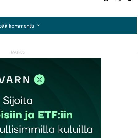
isää kommentti
isää kommentti
autua sisään
rekisteröityä
et kentät on merkitty
*