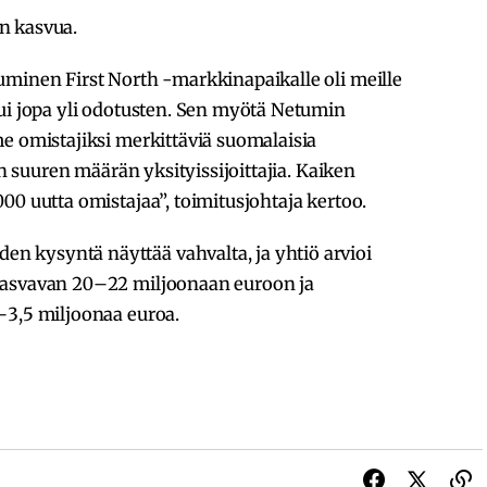
n kasvua.
uminen First North -markkinapaikalle oli meille
tui jopa yli odotusten. Sen myötä Netumin
e omistajiksi merkittäviä suomalaisia
an suuren määrän yksityissijoittajia. Kaiken
00 uutta omistajaa”, toimitusjohtaja kertoo.
 kysyntä näyttää vahvalta, ja yhtiö arvioi
kasvavan 20–22 miljoonaan euroon ja
–3,5 miljoonaa euroa.