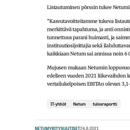
Listautuminen pörssin tukee Netumi
”Kasvutavoitteitamme tukeva listaut
merkittävä tapahtuma, ja anti onnis
tunnettuus parani huimasti, ja saimm
instituutiosijoittajia sekä ilahduttav
kaikkiaan Netum sai annissa noin 6 0
Mujusen mukaan Netumin loppuvuoden
edelleen vuoden 2021 liikevaihdon 
vertailukelpoisen EBITAn olevan 3,1
IT-yhtiöt
Netum
tulosraportti
NETUM
YRITYSUUTISET
24.8.2021