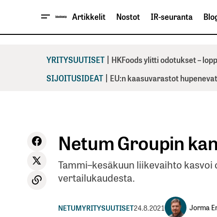
Artikkelit
Nostot
IR-seuranta
Blog
|
YRITYSUUTISET
HKFoods ylitti odotukset – lo
|
SIJOITUSIDEAT
EU:n kaasuvarastot hupenevat 
Netum Groupin kann
Tammi–kesäkuun liikevaihto kasvoi 
vertailukaudesta.
Jorma Er
NETUM
YRITYSUUTISET
24.8.2021