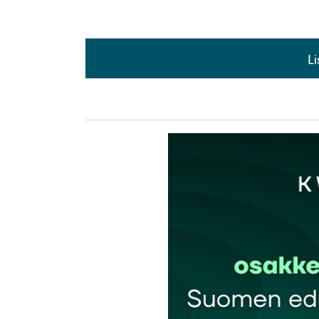
L
L
kirj
Sähköpostiosoitettasi ei julkaista.
Pakollis
Kommentti
*