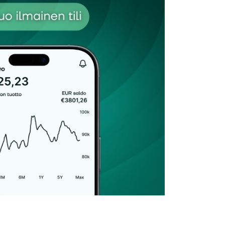
Sähköpostiosoitteesi
*