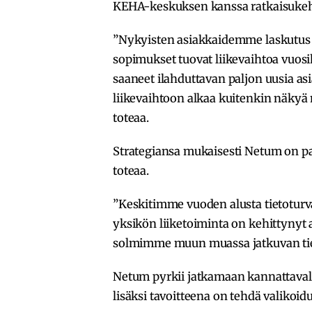
KEHA-keskuksen kanssa ratkaisukehit
”Nykyisten asiakkaidemme laskutus o
sopimukset tuovat liikevaihtoa vuos
saaneet ilahduttavan paljon uusia as
liikevaihtoon alkaa kuitenkin näky
toteaa.
Strategiansa mukaisesti Netum on p
toteaa.
”Keskitimme vuoden alusta tietotur
yksikön liiketoiminta on kehittyny
solmimme muun muassa jatkuvan tiet
Netum pyrkii jatkamaan kannattaval
lisäksi tavoitteena on tehdä valikoidu