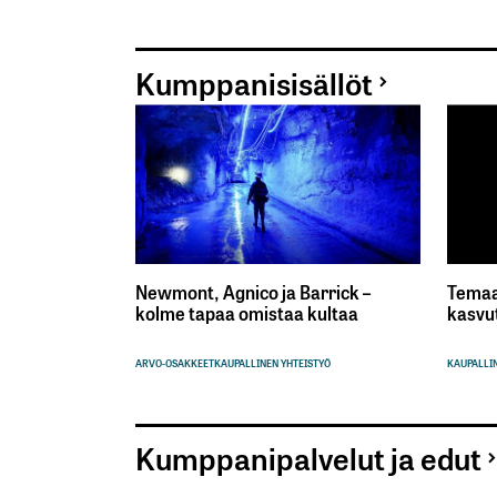
Kumppanisisällöt
Newmont, Agnico ja Barrick –
Temaa
kolme tapaa omistaa kultaa
kasvu
ARVO-OSAKKEET
KAUPALLINEN YHTEISTYÖ
KAUPALLIN
Kumppanipalvelut ja edut