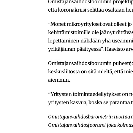
Omistajanvaihdosfoorumin projekti
että koronakriisi selittää osaltaan 
”Monet mikroyritykset ovat olleet j
kehittämistoimille ole jäänyt riittä
lopettaminen nähdään yhä useammi
yrittäjäuran päättyessä”, Haavisto arv
Omistajanvaihdosfoorumin puheenj
keskusliitosta on sitä mieltä, että m
aiemmin.
”Yritysten toimintaedellytykset on no
yritysten kasvua, koska se parantaa 
Omistajanvaihdosbarometrin tuottaa al
Omistajanvaihdosfoorumi joka kolmas 