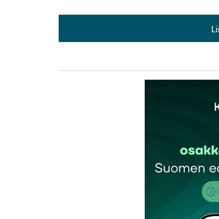
L
L
kirj
Sähköpostiosoitettasi ei julkaista.
Pakollis
Kommentti
*