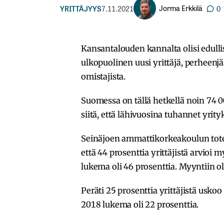
Jorma Erkkilä
YRITTÄJYYS
7.11.2021
0
Kansantalouden kannalta olisi edullista
ulkopuolinen uusi yrittäjä, perheen
omistajista.
Suomessa on tällä hetkellä noin 74 000
siitä, että lähivuosina tuhannet yrity
Seinäjoen ammattikorkeakoulun tot
että 44 prosenttia yrittäjistä arvio
lukema oli 46 prosenttia. Myyntiin oli
Peräti 25 prosenttia yrittäjistä us
2018 lukema oli 22 prosenttia.