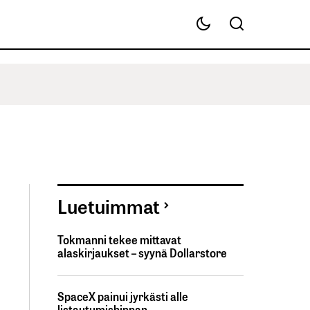
Luetuimmat
Tokmanni tekee mittavat
alaskirjaukset – syynä Dollarstore
SpaceX painui jyrkästi alle
listautumishinnan