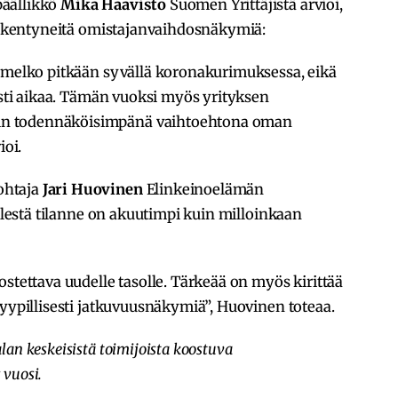
päällikkö
Mika Haavisto
Suomen Yrittäjistä arvioi,
heikentyneitä omistajanvaihdosnäkymiä:
o melko pitkään syvällä koronakurimuksessa, eikä
västi aikaa. Tämän vuoksi myös yrityksen
n todennäköisimpänä vaihtoehtona oman
ioi.
ohtaja
Jari Huovinen
Elinkeinoelämän
ielestä tilanne on akuutimpi kuin milloinkaan
stettava uudelle tasolle. Tärkeää on myös kirittää
tyypillisesti jatkuvuusnäkymiä”, Huovinen toteaa.
an keskeisistä toimijoista koostuva
vuosi.