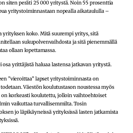
n siten peräti 25 000 yritystä. Noin 55 prosenttia
uopua yritystoiminnastaan nopealla aikataululla –
yrityksen koko. Mitä suurempi yritys, sitä
itellaan sukupolvenvaihdosta ja sitä pienemmällä
taa ollaan lopettamassa.
sa yrittäjistä haluaa lastensa jatkavan yritystä.
n ”vieroittaa” lapset yritystoiminnasta on
a todetaan. Väestön koulutustason noustessa myös
on korkeasti koulutettu, jolloin vaihtoehtoiset
in vaikuttaa turvallisemmilta. Tosin
ksen jo läpikäyneissä yrityksissä lasten jatkamista
yksissä.