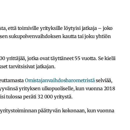
, että toimiville yrityksille löytyisi jatkaja – joko
jäsen sukupolvenvaihdoksen kautta tai joku yhtiön
 yrittäjää, jotka ovat täyttäneet 55 vuotta. Se kielii
kset tarvitsisivat jatkajan.
euttamasta
Omistajanvaihdosbarometristä
selviää,
i myyvänsä yrityksen ulkopuoliselle, kun vuonna 2018
si tulossa peräti 32 000 yritystä.
koo yritystoiminnan päättyvän kokonaan, kun vuonna