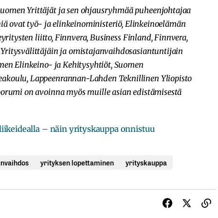
uomen Yrittäjät ja sen ohjausryhmää puheenjohtajaa
niä ovat työ- ja elinkeinoministeriö, Elinkeinoelämän
yritysten liitto, Finnvera, Business Finland, Finnvera,
ritysvälittäjäin ja omistajanvaihdosasiantuntijain
omen Elinkeino- ja Kehitysyhtiöt, Suomen
akoulu, Lappeenrannan-Lahden Teknillinen Yliopisto
oorumi on avoinna myös muille asian edistämisestä
a liikeidealla – näin yrityskauppa onnistuu
envaihdos
yrityksen lopettaminen
yrityskauppa