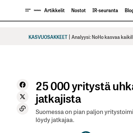
Artikkelit
Nostot
IR-seuranta
Blog
|
KASVUOSAKKEET
Analyysi: NoHo kasvaa kaikil
25 000 yritystä uhk
jatkajista
Suomessa on pian paljon yritystoimin
löydy jatkajaa.