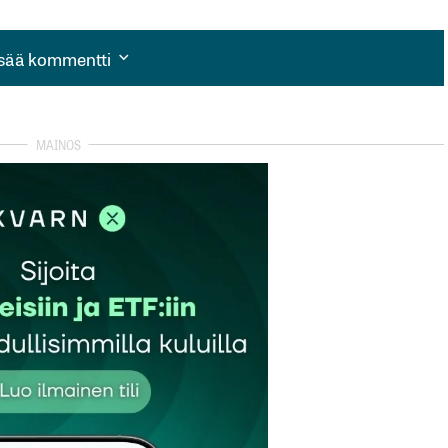
isää kommentti
isää kommentti
autua sisään
rekisteröityä
et kentät on merkitty
*