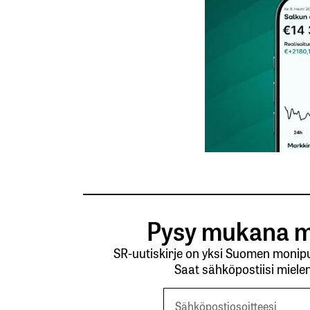
Nimesi tai nimimerkkisi
*
Tilaa SalkunRakentajan uutiskirje
Lähetä kommentti
Pysy mukana m
SR-uutiskirje on yksi Suomen monipuo
Saat sähköpostiisi mielen