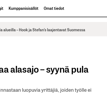
it
Kumppanisisällöt
Omat tiedot
la alueilla – Hook ja Stefan’s laajentavat Suomessa
aa alasajo – syynä pula
nastaan luopuvia yrittäjiä, joiden työlle ei