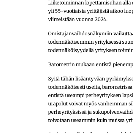
Liiketoiminnan lopettamisuhan alla o
yli 55-vuotiaista yrittäjistä aikoo l
viimeistään vuonna 2024.
Omistajanvaihdosnäkymiin vaikuttaa 
todennäköisemmin yrityksessä suunn
todennäköisyydellä yrityksen toimin
Barometrin mukaan entistä pienempi o
Syitä tähän lisääntyvään pyrkimyksee
todennäköisesti useita, barometriss
entistä useampi perheyrityksen lapsi 
urapolut voivat myös vanhemman silm
perheyrityksissä ja sukupolvenvaihdo
toivotaan useammin kuin muissa yrit