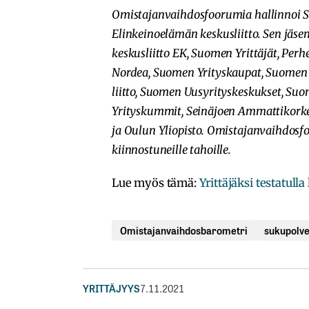
Omistajanvaihdosfoorumia hallinnoi S
Elinkeinoelämän keskusliitto. Sen jäse
keskusliitto EK, Suomen Yrittäjät, Perhe
Nordea, Suomen Yrityskaupat, Suomen Y
liitto, Suomen Uusyrityskeskukset, Su
Yrityskummit, Seinäjoen Ammattikorke
ja Oulun Yliopisto. Omistajanvaihdosf
kiinnostuneille tahoille.
Lue myös tämä:
Yrittäjäksi testatull
Omistajanvaihdosbarometri
sukupolv
YRITTÄJYYS
7.11.2021