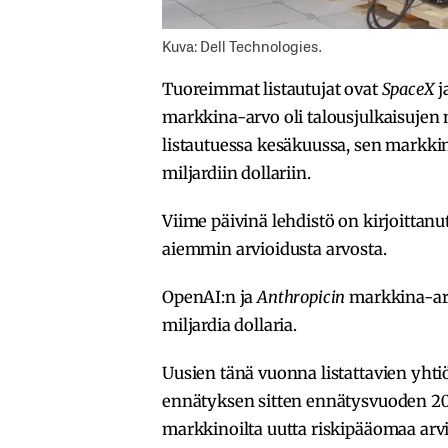
Kuva: Dell Technologies.
Tuoreimmat listautujat ovat
SpaceX
j
markkina-arvo oli talousjulkaisujen
listautuessa kesäkuussa, sen markk
miljardiin dollariin.
Viime päivinä lehdistö on kirjoittanut
aiemmin arvioidusta arvosta.
OpenAI:n ja
Anthropicin
markkina-arv
miljardia dollaria.
Uusien tänä vuonna listattavien yht
ennätyksen sitten ennätysvuoden 20
markkinoilta uutta riskipääomaa arvio