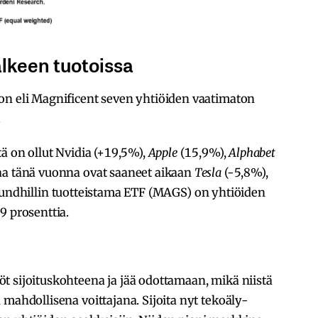
älkeen tuotoissa
on eli Magnificent seven yhtiöiden vaatimaton
.
ä on ollut Nvidia (+19,5%),
Apple
(15,9%),
Alphabet
aa tänä vuonna ovat saaneet aikaan
Tesla
(-5,8%),
undhillin tuotteistama ETF (MAGS) on yhtiöiden
9 prosenttia.
t sijoituskohteena ja jää odottamaan, mikä niistä
 mahdollisena voittajana. Sijoita nyt tekoäly-