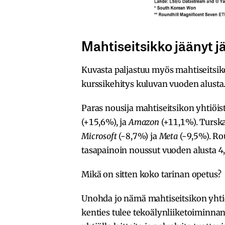
Mahtiseitsikko jäänyt j
Kuvasta paljastuu myös mahtiseitsik
kurssikehitys kuluvan vuoden alusta
Paras nousija mahtiseitsikon yhtiöist
(+15,6%), ja
Amazon
(+11,1%). Tursk
Microsoft
(-8,7%) ja
Meta
(-9,5%). Ro
tasapainoin noussut vuoden alusta 4,
Mikä on sitten koko tarinan opetus?
Unohda jo nämä mahtiseitsikon yhtiö
kenties tulee tekoälynliiketoiminnan