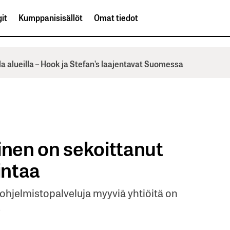
it
Kumppanisisällöt
Omat tiedot
la alueilla – Hook ja Stefan’s laajentavat Suomessa
inen on sekoittanut
intaa
ia ohjelmistopalveluja myyviä yhtiöitä on
.