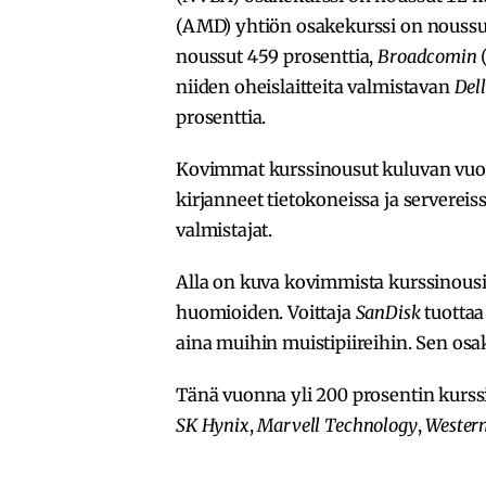
(AMD) yhtiön osakekurssi on noussu
noussut 459 prosenttia,
Broadcomin
(
niiden oheislaitteita valmistavan
Del
prosenttia.
Kovimmat kurssinousut kuluvan vuod
kirjanneet tietokoneissa ja servereis
valmistajat.
Alla on kuva kovimmista kurssinousi
huomioiden. Voittaja
SanDisk
tuottaa
aina muihin muistipiireihin. Sen osa
Tänä vuonna yli 200 prosentin kurs
SK Hynix
,
Marvell Technology
,
Western