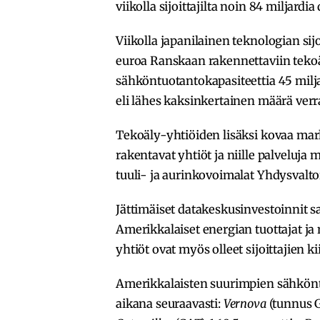
viikolla sijoittajilta noin 84 miljardia 
Viikolla japanilainen teknologian sij
euroa Ranskaan rakennettaviin tekoäl
sähköntuotantokapasiteettia 45 milj
eli lähes kaksinkertainen määrä ver
Tekoäly-yhtiöiden lisäksi kovaa ma
rakentavat yhtiöt ja niille palveluja 
tuuli- ja aurinkovoimalat Yhdysvalt
Jättimäiset datakeskusinvestoinnit sai
Amerikkalaiset energian tuottajat j
yhtiöt ovat myös olleet sijoittajien ki
Amerikkalaisten suurimpien sähkönt
aikana seuraavasti:
Vernova
(tunnus G