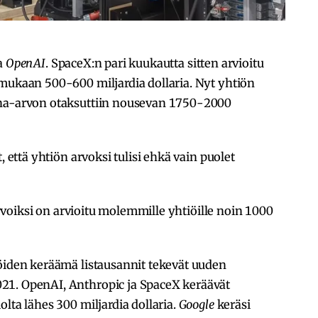
a
OpenAI
. SpaceX:n pari kuukautta sitten arvioitu
 mukaan 500-600 miljardia dollaria. Nyt yhtiön
ina-arvon otaksuttiin nousevan 1750-2000
, että yhtiön arvoksi tulisi ehkä vain puolet
oiksi on arvioitu molemmille yhtiöille noin 1000
iöiden keräämä listausannit tekevät uuden
21. OpenAI, Anthropic ja SpaceX keräävät
lta lähes 300 miljardia dollaria.
Google
keräsi