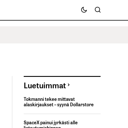
Luetuimmat
Tokmanni tekee mittavat
alaskirjaukset – syynä Dollarstore
SpaceX painui jyrkästi alle
listautumishinnan