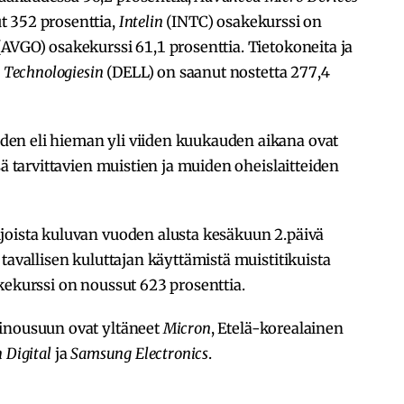
t 352 prosenttia,
Intelin
(INTC) osakekurssi on
AVGO) osakekurssi 61,1 prosenttia. Tietokoneita ja
l Technologiesin
(DELL) on saanut nostetta 277,4
en eli hieman yli viiden kuukauden aikana ovat
sä tarvittavien muistien ja muiden oheislaitteiden
joista kuluvan vuoden alusta kesäkuun 2.päivä
 tavallisen kuluttajan käyttämistä muistitikuista
kekurssi on noussut 623 prosenttia.
sinousuun ovat yltäneet
Micron
, Etelä-korealainen
 Digital
ja
Samsung Electronics
.