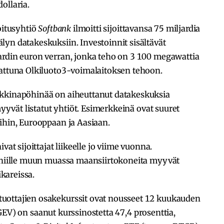
dollaria.
oitusyhtiö
Softbank
ilmoitti sijoittavansa 75 miljardia
yn datakeskuksiin. Investoinnit sisältävät
ardin euron verran, jonka teho on 3 100 megawattia
rattuna Olkiluoto3-voimalaitoksen tehoon.
rkkinapöhinää on aiheuttanut datakeskuksia
myyvät listatut yhtiöt. Esimerkkeinä ovat suuret
oihin, Eurooppaan ja Aasiaan.
vat sijoittajat liikeelle jo viime vuonna.
a niille muun muassa maansiirtokoneita myyvät
ikareissa.
uottajien osakekurssit ovat nousseet 12 kuukauden
EV) on saanut kurssinostetta 47,4 prosenttia,