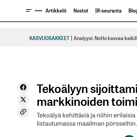
Artikkelit
Nostot
IR-seuranta
Blog
|
KASVUOSAKKEET
Analyysi: NoHo kasvaa kaikil
Tekoälyyn sijoittam
markkinoiden toim
Tekoälyä kehittäviä ja niihin erilais
listautumassa maailman pörsseihin