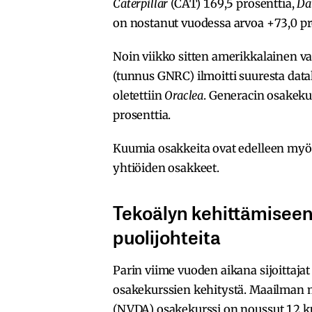
Caterpillar
(CAT) 169,5 prosenttia,
Da
on nostanut vuodessa arvoa +73,0 pr
Noin viikko sitten amerikkalainen 
(tunnus GNRC) ilmoitti suuresta data
oletettiin
Oraclea
. Generacin osakek
prosenttia.
Kuumia osakkeita ovat edelleen myö
yhtiöiden osakkeet.
Tekoälyn kehittämiseen t
puolijohteita
Parin viime vuoden aikana sijoittajat
osakekurssien kehitystä. Maailman
(NVDA) osakekurssi on noussut 12 k