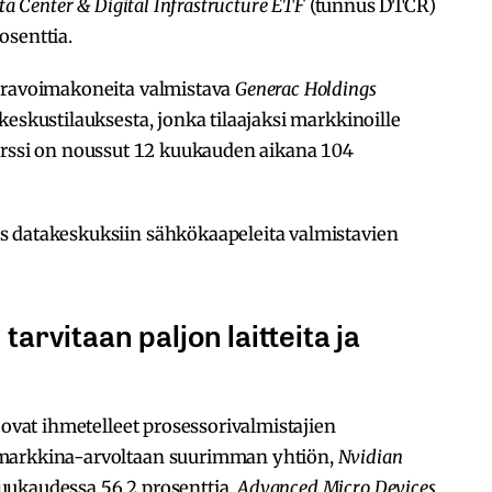
ta Center & Digital Infrastructure ETF
(tunnus DTCR)
osenttia.
varavoimakoneita valmistava
Generac Holdings
keskustilauksesta, jonka tilaajaksi markkinoille
urssi on noussut 12 kuukauden aikana 104
s datakeskuksiin sähkökaapeleita valmistavien
arvitaan paljon laitteita ja
 ovat ihmetelleet prosessorivalmistajien
 markkina-arvoltaan suurimman yhtiön,
Nvidian
uukaudessa 56,2 prosenttia,
Advanced Micro Devices