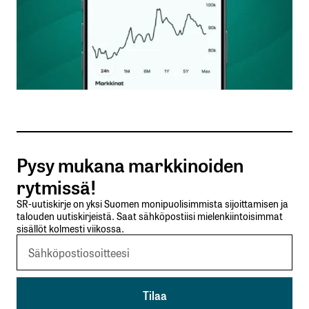
Nimesi tai nimimerkkisi
*
Sähköpostiosoitteesi
*
Tilaa SalkunRakentajan uutiskirje
Pysy mukana markkinoiden
Lähetä kommentti
rytmissä!
SR-uutiskirje on yksi Suomen monipuolisimmista sijoittamisen ja
talouden uutiskirjeistä. Saat sähköpostiisi mielenkiintoisimmat
sisällöt kolmesti viikossa.