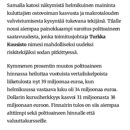
Samalla katosi näkymistä helmikuinen maininta
kuluttajien ostovoiman kasvusta ja makrotalouden
vahvistumisesta kysyntää tukevana tekijänä. Tilalle
nousi aiempaa painokkaampi varoitus polttoaineen
saatavuudesta, jonka toimitusjohtaja
Turkka
Kuusisto
nimesi mahdolliseksi uudeksi
riskitekijäksi sodan pitkittyessä.
Kymmenen prosentin muutos polttoaineen
hinnassa heiluttaa vuotuista vertailukelpoista
liiketulosta nyt 39 miljoonaa euroa, kun
helmikuussa vastaava luku oli 34 miljoonaa euroa.
Dollarin kurssiherkkyys kasvoi 31 miljoonasta 38
miljoonaan euroon. Finnairin tulos on siis aiempaa
alttiimpi sekä polttoaineen hinnalle että
valuuttakursseille.