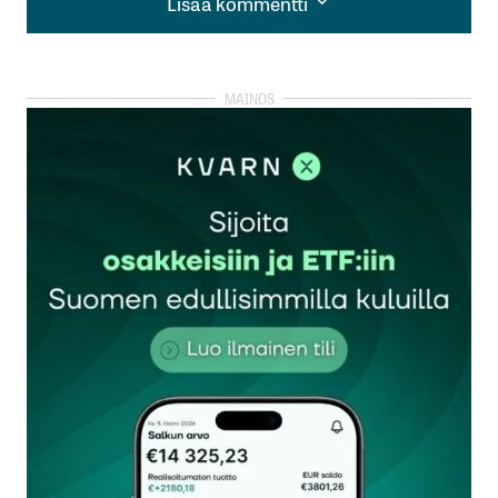
Lisää kommentti
Lisää kommentti
kirjautua
sisään
rekisteröityä
Sähköpostiosoitettasi ei julkaista.
Pakolliset
kentät on merkitty
*
Kommentti
*