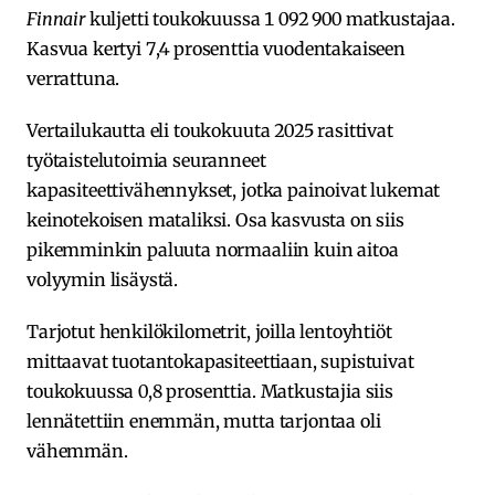
Finnair
kuljetti toukokuussa 1 092 900 matkustajaa.
Kasvua kertyi 7,4 prosenttia vuodentakaiseen
verrattuna.
Vertailukautta eli toukokuuta 2025 rasittivat
työtaistelutoimia seuranneet
kapasiteettivähennykset, jotka painoivat lukemat
keinotekoisen mataliksi. Osa kasvusta on siis
pikemminkin paluuta normaaliin kuin aitoa
volyymin lisäystä.
Tarjotut henkilökilometrit, joilla lentoyhtiöt
mittaavat tuotantokapasiteettiaan, supistuivat
toukokuussa 0,8 prosenttia. Matkustajia siis
lennätettiin enemmän, mutta tarjontaa oli
vähemmän.