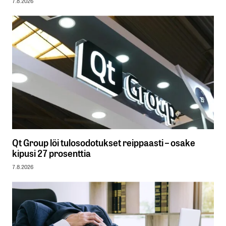
7.8.2026
Qt Group löi tulosodotukset reippaasti – osake
kipusi 27 prosenttia
7.8.2026