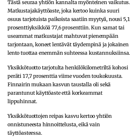
Tästä seuraa yhtiön kannalta myönteinen vaikutus.
Matkustajakäyttöaste, joka kertoo kuinka suuri
osuus tarjotuista paikoista saatiin myytyä, nousi 5,1
prosenttiyksikköä 77,6 prosenttiin. Kun samat tai
useammat matkustajat mahtuvat pienempään
tarjontaan, koneet lentävät täydempinä ja jokainen
lento tuottaa enemmän suhteessa kustannuksiinsa.
Yksikkötuotto tarjotulta henkilökilometriltä kohosi
peräti 17,7 prosenttia viime vuoden toukokuusta.
Finnairin mukaan kasvun taustalla oli sekä
parantunut käyttöaste että korkeammat
lippuhinnat.
Yksikkötuottojen reipas kasvu kertoo yhtiön
onnistuneesta hinnoittelusta, eikä vain
täyttöasteessa.