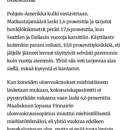
Pohjois-Amerikka kulki vastavirtaan.
Matkustajamäärä laski 1,6 prosenttia ja tarjotut
henkilökilometrit peräti 17,6 prosenttia, kun
Seattlen ja Dallasin vuoroja karsittiin. Käyttöaste
kuitenkin parani reilusti, 10,8 prosenttiyksikköä, eli
jäljelle jääneet lennot täyttyivät selvästi paremmin
kuin vuotta aiemmin. Yhtiö siis veti tarjontaa alas
siellä, missä kysyntä ei kantanut.
Kun koneiden ulosvuokraukset miehistöineen
lasketaan mukaan, kokonaiskapasiteetti ei
pysynytkään vakaana vaan laski 4,6 prosenttia.
Maaliskuun lopussa Finnairin
ulosvuokraussopimus muuttui miehistöllisestä
miehistöttömäksi, eli yhtiö vuokraa edelleen
konekalustoaan ulos, mutta ei enää tuota lentoja