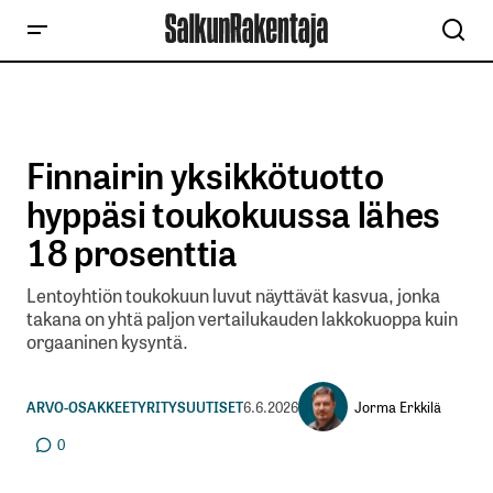
Finnairin yksikkötuotto
hyppäsi toukokuussa lähes
18 prosenttia
Lentoyhtiön toukokuun luvut näyttävät kasvua, jonka
takana on yhtä paljon vertailukauden lakkokuoppa kuin
orgaaninen kysyntä.
Jorma Erkkilä
ARVO-OSAKKEET
YRITYSUUTISET
6.6.2026
0