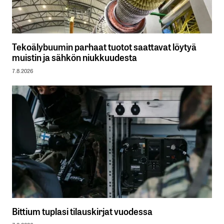
Tekoälybuumin parhaat tuotot saattavat löytyä
muistin ja sähkön niukkuudesta
7.8.2026
Bittium tuplasi tilauskirjat vuodessa