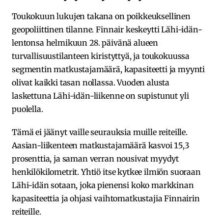
Toukokuun lukujen takana on poikkeuksellinen
geopoliittinen tilanne. Finnair keskeytti Lähi-idän-
lentonsa helmikuun 28. päivänä alueen
turvallisuustilanteen kiristyttyä, ja toukokuussa
segmentin matkustajamäärä, kapasiteetti ja myynti
olivat kaikki tasan nollassa. Vuoden alusta
laskettuna Lähi-idän-liikenne on supistunut yli
puolella.
Tämä ei jäänyt vaille seurauksia muille reiteille.
Aasian-liikenteen matkustajamäärä kasvoi 15,3
prosenttia, ja saman verran nousivat myydyt
henkilökilometrit. Yhtiö itse kytkee ilmiön suoraan
Lähi-idän sotaan, joka pienensi koko markkinan
kapasiteettia ja ohjasi vaihtomatkustajia Finnairin
reiteille.