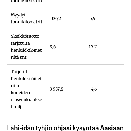
tonnikilometrit
Myydyt
326,2
5,9
tonnikilometrit
Yksikkötuotto
tarjotulta
8,6
17,7
henkilökilomet
riltä snt
Tarjotut
henkilökilomet
rit ml.
3 557,8
-4,6
koneiden
ulosvuokraukse
t milj.
Lähi-idän tyhjiö ohjasi kysyntää Aasiaan