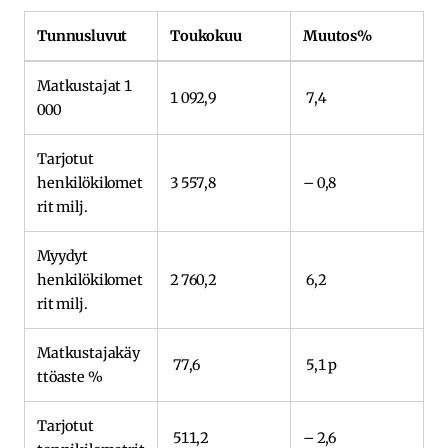
Tunnusluvut
Toukokuu
Muutos%
Matkustajat 1
1 092,9
7,4
000
Tarjotut
henkilökilomet
3 557,8
– 0,8
rit milj.
Myydyt
henkilökilomet
2 760,2
6,2
rit milj.
Matkustajakäy
77,6
5,1 p
ttöaste %
Tarjotut
511,2
– 2,6