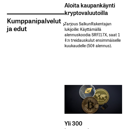
Aloita kaupankäynti
kryptovaluutoilla
Kumppanipalvelut
Tarjous SalkunRakentajan
ja edut
lukijoille: Käyttämällä​ ​
alennuskoodia​ ​SRFI17X,​ ​saat​ ​1
%:n treidauskulut​ ​ensimmäiselle​ ​
kuukaudelle​ ​(50%​ ​alennus).
Yli 300