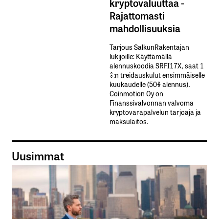
kryptovaluuttaa -
Rajattomasti
mahdollisuuksia
Tarjous SalkunRakentajan
lukijoille: Käyttämällä​ ​
alennuskoodia​ ​SRFI17X,​ ​saat​ ​1
%:n treidauskulut​ ​ensimmäiselle​ ​
kuukaudelle​ ​(50%​ ​alennus).
Coinmotion Oy on
Finanssivalvonnan valvoma
kryptovarapalvelun tarjoaja ja
maksulaitos.
Uusimmat