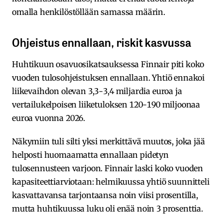
omalla henkilöstöllään samassa määrin.
Ohjeistus ennallaan, riskit kasvussa
Huhtikuun osavuosikatsauksessa Finnair piti koko
vuoden tulosohjeistuksen ennallaan. Yhtiö ennakoi
liikevaihdon olevan 3,3-3,4 miljardia euroa ja
vertailukelpoisen liiketuloksen 120-190 miljoonaa
euroa vuonna 2026.
Näkymiin tuli silti yksi merkittävä muutos, joka jää
helposti huomaamatta ennallaan pidetyn
tulosennusteen varjoon. Finnair laski koko vuoden
kapasiteettiarviotaan: helmikuussa yhtiö suunnitteli
kasvattavansa tarjontaansa noin viisi prosentilla,
mutta huhtikuussa luku oli enää noin 3 prosenttia.