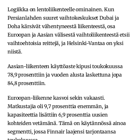
Logiikka on lentoliikenteelle ominainen. Kun
Persianlahden suuret vaihtokeskukset Dubai ja
Doha kärsivät vähentyneestä liikenteestä, osa
Euroopan ja Aasian välisestä vaihtoliikenteestä etsii
vaihtoehtoisia reittejä, ja Helsinki-Vantaa on yksi
niistä.
Aasian-liikenteen käyttöaste kipusi toukokuussa
78,9 prosenttiin ja vuoden alusta laskettuna jopa
84,8 prosenttiin.
Euroopan-liikenne kasvoi sekin vakaasti.
Matkustajia oli 9,7 prosenttia enemmän, ja
kapasiteettia lisättiin 6,9 prosenttia uusien
kohteiden vetämänä. Tämä on käytännössä ainoa
segmentti, jossa Finnair laajensi tarjontaansa
toukokuussa.