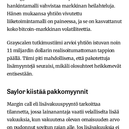
hankintamalli vahvistaa markkinan heilahteluja.
Hänen mukaansa yhtiön vivutettu
liiketoimintamalli on paineessa, ja se on kasvattanut
koko bitcoin-markkinan volatiliteettia.
Grayscalen tutkimustiimi arvioi yhtiön istuvan noin
11 miljardin dollarin realisoitumattoman tappion
päällä. Tiimi piti mahdollisena, että pakotettuja
lisämyyntejä seuraisi, mikäli olosuhteet heikkenevät
entisestään.
Saylor kiistää pakkomyynnit
Margin call eli lisävakuuspyyntö tarkoittaa
tilannetta, jossa lainanantaja vaatii velalliselta lisää
vakuuksia, kun vakuutena olevan omaisuuden arvo
on pudonnut sovitun rajan alle. Jos lisävakuuksia ei