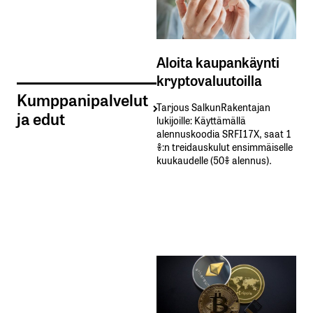
Aloita kaupankäynti
kryptovaluutoilla
Kumppanipalvelut
Tarjous SalkunRakentajan
ja edut
lukijoille: Käyttämällä​ ​
alennuskoodia​ ​SRFI17X,​ ​saat​ ​1
%:n treidauskulut​ ​ensimmäiselle​ ​
kuukaudelle​ ​(50%​ ​alennus).