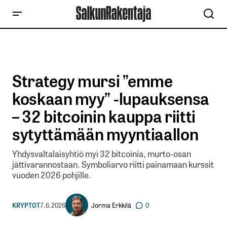
Strategy mursi ”emme
koskaan myy” -lupauksensa
– 32 bitcoinin kauppa riitti
sytyttämään myyntiaallon
Yhdysvaltalaisyhtiö myi 32 bitcoinia, murto-osan
jättivarannostaan. Symboliarvo riitti painamaan kurssit
vuoden 2026 pohjille.
Jorma Erkkilä
KRYPTOT
7.6.2026
0