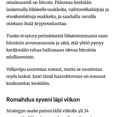
omaisuuserä on bitcoin. Pääomaa kerätään
laskemalla liikkeelle osakkeita, vaihtovelkakirjoja ja
etuoikeutettuja osakkeita, ja saaduilla varoilla
ostetaan lisää kryptovaluuttaa.
Tuotto ei synny perinteisestä liiketoiminnasta vaan
bitcoinin arvonnoususta ja siitä, että yhtiö pystyy
keräämään rahaa hallussaan olevaa bitcoinia
edullisemmin.
Velkavipu suurentaa nousut, mutta se suurentaa
myös laskut. Juuri tämä haavoittuvuus on noussut
keskustelun keskiöön.
Romahdus syveni läpi viikon
Strategyn osake painui tällä viikolla yli 24