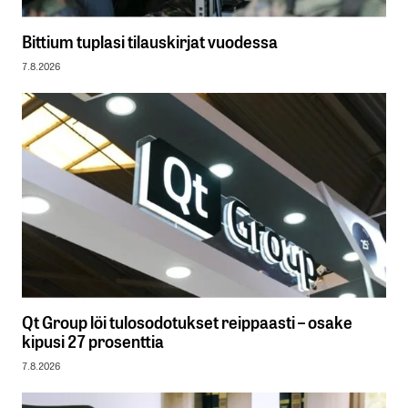
Bittium tuplasi tilauskirjat vuodessa
7.8.2026
Qt Group löi tulosodotukset reippaasti – osake
kipusi 27 prosenttia
7.8.2026