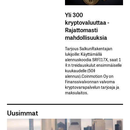
Yli 300
kryptovaluuttaa -
Rajattomasti
mahdollisuuksia
Tarjous SalkunRakentajan
lukijoille: Käyttämällä​ ​
alennuskoodia​ ​SRFI17X,​ ​saat​ ​1
%:n treidauskulut​ ​ensimmäiselle​ ​
kuukaudelle​ ​(50%​ ​
alennus).Coinmotion Oy on
Finanssivalvonnan valvoma
kryptovarapalvelun tarjoaja ja
maksulaitos.
Uusimmat