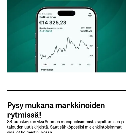
Kommentti
*
Nimesi tai nimimerkkisi
*
Sähköpostiosoitteesi
*
Tilaa SalkunRakentajan uutiskirje
Pysy mukana markkinoiden
Lähetä kommentti
rytmissä!
SR-uutiskirje on yksi Suomen monipuolisimmista sijoittamisen ja
talouden uutiskirjeistä. Saat sähköpostiisi mielenkiintoisimmat
sisällöt kolmesti viikossa.