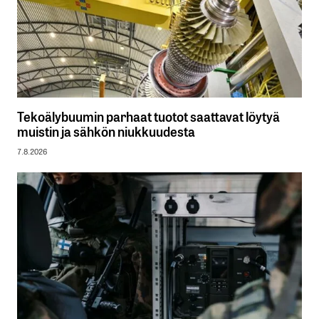
Tekoälybuumin parhaat tuotot saattavat löytyä
muistin ja sähkön niukkuudesta
7.8.2026