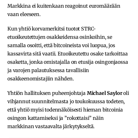
Markkina ei kuitenkaan reagoinut euromäärään
vaan eleeseen.
Kun yhtiö korvamerkitsi tuotot STRC-
etuoikeutettujen osakkeidensa osinkoihin, se
samalla osoitti, että bitcoineista voi luopua, jos
kassavirta sitä vaatii. Etuoikeutettu osake tarkoittaa
osaketta, jonka omistajalla on etusija osingonjaossa
ja varojen palautuksessa tavallisiin
osakkeenomistajiin nähden.
Yhtiön hallituksen puheenjohtaja
Michael Saylor
oli
vihjannut suunnitelmasta jo toukokuussa todeten,
että yhtiö myisi todennäköisesti hieman bitcoinia
osingon kattamiseksi ja ”rokottaisi” näin
markkinan vastaavalta järkytykseltä.