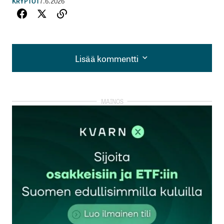
KRYPTOT
7.6.2026
Lisää kommentti
Lisää kommentti
kirjautua
sisään
rekisteröityä
Sähköpostiosoitettasi ei julkaista.
Pakolliset
kentät on merkitty
*