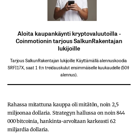
Aloita kaupankäynti kryptovaluutoilla -
Coinmotionin tarjous SalkunRakentajan
lukijoille
Tarjous SalkunRakentajan lukijoille: Käyttämällä​ ​alennuskoodia​ ​
SRFI17X,​ ​saat​ ​1 %:n treidauskulut​ ​ensimmäiselle​ ​kuukaudelle​ ​(50%​ ​
alennus).
Rahassa mitattuna kauppa oli mitätön, noin 2,5
miljoonaa dollaria. Strategyn hallussa on noin 844
000 bitcoinia, hankinta-arvoltaan karkeasti 62
miljardia dollaria.