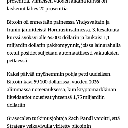
prosenttia. Viimeisen vuoden aikana kurssi on
laskenut lähes 70 prosenttia.
Bitcoin oli ennestään paineessa Yhdysvaltain ja
Iranin jännitteistä Hormuzinsalmessa. 3. kesäkuuta
kurssi syöksyi alle 64 000 dollarin ja laukaisi 1,1
miljardin dollarin pakkomyynnit, joissa lainarahalla
otetut positiot suljetaan automaattisesti vakuuksien
pettäessä.
Kaksi päivää myöhemmin pohja petti uudelleen.
Bitcoin kävi 59 100 dollarissa, vuoden 2026
alimmassa noteerauksessa, kun kryptomarkkinan
likvidaatiot nousivat yhteensä 1,75 miljardiin
dollariin.
Grayscalen tutkimusjohtaja
Zach Pandl
varoitti, että
Strategy velkavivulla viritetty bitcoinin