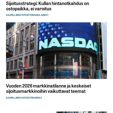
Sijoitusstrategi: Kullan hintanotkahdus on
ostopaikka, ei varoitus
KAUPALLINEN YHTEISTYÖ
RAAKA-AINEET
Vuoden 2026 markkinatilanne ja keskeiset
sijoitusmarkkinoihin vaikuttavat teemat
KAUPALLINEN YHTEISTYÖ
KVARN X