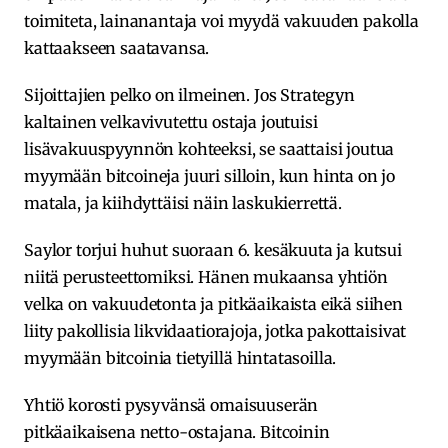
toimiteta, lainanantaja voi myydä vakuuden pakolla
kattaakseen saatavansa.
Sijoittajien pelko on ilmeinen. Jos Strategyn
kaltainen velkavivutettu ostaja joutuisi
lisävakuuspyynnön kohteeksi, se saattaisi joutua
myymään bitcoineja juuri silloin, kun hinta on jo
matala, ja kiihdyttäisi näin laskukierrettä.
Saylor torjui huhut suoraan 6. kesäkuuta ja kutsui
niitä perusteettomiksi. Hänen mukaansa yhtiön
velka on vakuudetonta ja pitkäaikaista eikä siihen
liity pakollisia likvidaatiorajoja, jotka pakottaisivat
myymään bitcoinia tietyillä hintatasoilla.
Yhtiö korosti pysyvänsä omaisuuserän
pitkäaikaisena netto-ostajana. Bitcoinin