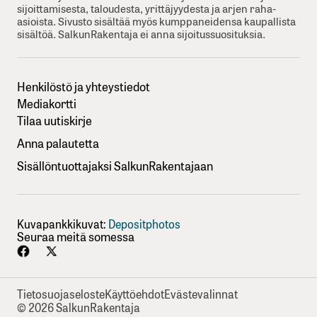
sijoittamisesta, taloudesta, yrittäjyydesta ja arjen raha-
asioista. Sivusto sisältää myös kumppaneidensa kaupallista
sisältöä. SalkunRakentaja ei anna sijoitussuosituksia.
Henkilöstö ja yhteystiedot
Mediakortti
Tilaa uutiskirje
Anna palautetta
Sisällöntuottajaksi SalkunRakentajaan
Kuvapankkikuvat:
Depositphotos
Seuraa meitä somessa
Tietosuojaseloste
Käyttöehdot
Evästevalinnat
© 2026 SalkunRakentaja