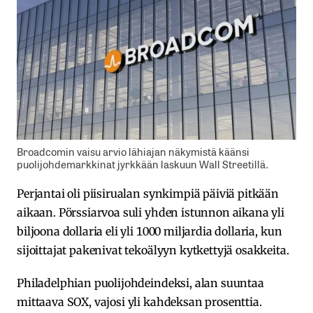
Broadcomin vaisu arvio lähiajan näkymistä käänsi
puolijohdemarkkinat jyrkkään laskuun Wall Streetillä.
Perjantai oli piisirualan synkimpiä päiviä pitkään
aikaan. Pörssiarvoa suli yhden istunnon aikana yli
biljoona dollaria eli yli 1000 miljardia dollaria, kun
sijoittajat pakenivat tekoälyyn kytkettyjä osakkeita.
Philadelphian puolijohdeindeksi, alan suuntaa
mittaava SOX, vajosi yli kahdeksan prosenttia.