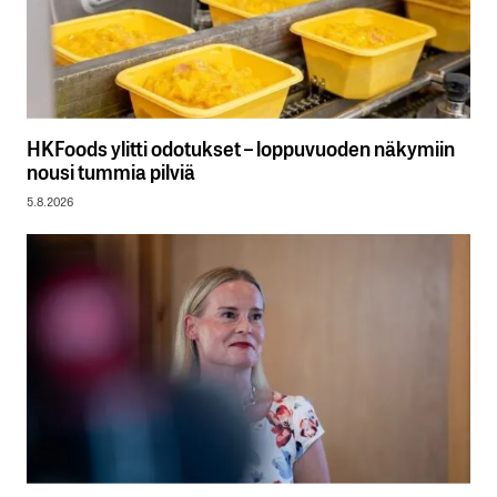
HKFoods ylitti odotukset – loppuvuoden näkymiin
nousi tummia pilviä
5.8.2026