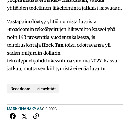
ylioptimistisia ennakko-oletuksiaan, vaikka
yhtiöiden todellinen liiketoiminta jatkaisi kasvuaan.
Vastapaino löytyy yhtiön omista luvuista.
Broadcomin tekoälysirujen liikevaihto kasvoi yhä
noin 143 prosenttia vuodentakaisesta, ja
toimitusjohtaja
Hock Tan
toisti odottavansa yli
sadan miljardin dollarin
tekoälypuolijohdeliikevaihtoa vuonna 2027. Kasvu
jatkuu, mutta sen kiihtymistä ei enää luvattu.
Broadcom
siruyhtiöt
MARKKINANÄKYMÄ
6.6.2026