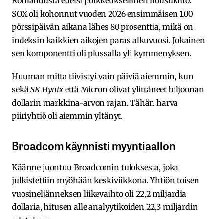
Romahdusta edelsi poikkeuksellinen nousukiito.
SOX oli kohonnut vuoden 2026 ensimmäisen 100
pörssipäivän aikana lähes 80 prosenttia, mikä on
indeksin kaikkien aikojen paras alkuvuosi. Jokainen
sen komponentti oli plussalla yli kymmenyksen.
Huuman mitta tiivistyi vain päiviä aiemmin, kun
sekä
SK Hynix
että Micron olivat ylittäneet biljoonan
dollarin markkina-arvon rajan. Tähän harva
piiriyhtiö oli aiemmin yltänyt.
Broadcom käynnisti myyntiaallon
Käänne juontuu Broadcomin tuloksesta, joka
julkistettiin myöhään keskiviikkona. Yhtiön toisen
vuosineljänneksen liikevaihto oli 22,2 miljardia
dollaria, hitusen alle analyytikoiden 22,3 miljardin