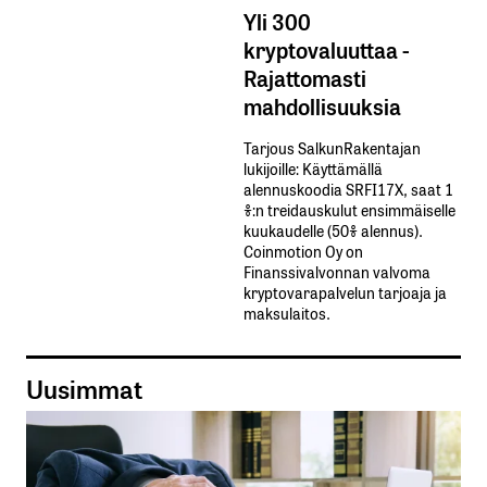
Yli 300
kryptovaluuttaa -
Rajattomasti
mahdollisuuksia
Tarjous SalkunRakentajan
lukijoille: Käyttämällä​ ​
alennuskoodia​ ​SRFI17X,​ ​saat​ ​1
%:n treidauskulut​ ​ensimmäiselle​ ​
kuukaudelle​ ​(50%​ ​alennus).
Coinmotion Oy on
Finanssivalvonnan valvoma
kryptovarapalvelun tarjoaja ja
maksulaitos.
Uusimmat