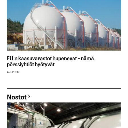
EU:n kaasuvarastot hupenevat – nämä
pörssiyhtiöt hyötyvät
4.8.2026
Nostot