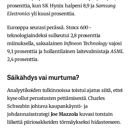
prosenttia, kun SK Hynix halpeni 8,9 ja
Samsung
Electronics
yli kuusi prosenttia.
Eurooppa seurasi perässä. Stoxx 600 -
teknologiaindeksi sulkeutui 2,8 prosenttia
miinuksella, saksalainen
Infineon Technology
vajosi
9,1 prosenttia ja hollantilainen laitevalmistaja
ASML
2,4 prosenttia.
Säikähdys vai murtuma?
Analyytikoiden tulkinnoissa toistui ajatus siitä, ettei
kyse ollut perustusten pettämisestä. Charles
Schwabin johtava kaupankäynti- ja
johdannaisstrategi
Joe Mazzola
kuvasi torstain
liikettä piiriosakkeiden törmäykseksi hidasteeseen.