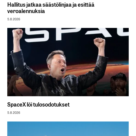
Hallitus jatkaa säästölinjaa ja esittää
veroalennuksia
5.8.2026
SpaceX löi tulosodotukset
5.8.2026