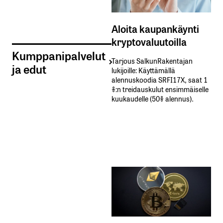
Aloita kaupankäynti
kryptovaluutoilla
Kumppanipalvelut
Tarjous SalkunRakentajan
ja edut
lukijoille: Käyttämällä​ ​
alennuskoodia​ ​SRFI17X,​ ​saat​ ​1
%:n treidauskulut​ ​ensimmäiselle​ ​
kuukaudelle​ ​(50%​ ​alennus).