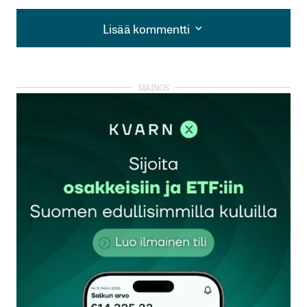
Lisää kommentti
Lisää kommentti
kirjautua
sisään
rekisteröityä
Sähköpostiosoitettasi ei julkaista.
Pakolliset
kentät on merkitty
*
Kommentti
*