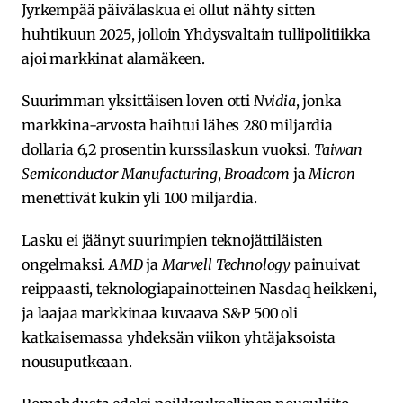
Jyrkempää päivälaskua ei ollut nähty sitten
huhtikuun 2025, jolloin Yhdysvaltain tullipolitiikka
ajoi markkinat alamäkeen.
Suurimman yksittäisen loven otti
Nvidia
, jonka
markkina-arvosta haihtui lähes 280 miljardia
dollaria 6,2 prosentin kurssilaskun vuoksi.
Taiwan
Semiconductor Manufacturing
,
Broadcom
ja
Micron
menettivät kukin yli 100 miljardia.
Lasku ei jäänyt suurimpien teknojättiläisten
ongelmaksi.
AMD
ja
Marvell Technology
painuivat
reippaasti, teknologiapainotteinen Nasdaq heikkeni,
ja laajaa markkinaa kuvaava S&P 500 oli
katkaisemassa yhdeksän viikon yhtäjaksoista
nousuputkeaan.