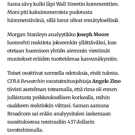
Sama sävy kulki läpi Wall Streetin kommenttien.
Moni piti kaksinumeroista pudotusta
hämmentävänä, sillä luvut olivat ennätyksellisiä.
Morgan Stanleyn analyytikko
Joseph Moore
luonnehti reaktiota jokseenkin yllättäväksi, kun
otetaan huomioon yhtiön aiemmin viestimät
muutokset eräiden tuotteidensa kasvunäkymiin.
Toiset osoittivat sormella odotuksia, eivät tulosta.
CFRA Researchin
varatoimitusjohtaja
Angelo Zino
tiivisti asetelman toteamalla, että rima oli ennen
julkistusta poikkeuksellisen korkealla, mihin
osakkeen reaktiokin viittasi. Saman aamuna
Broadcom sai erään analyysitalon laskemaan
suosituksensa neutraaliin 437 dollarin
tavoitehinnalla.