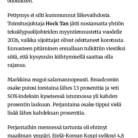
odotuksen.
Pettymys ei silti kummunnut liikevaihdosta.
Toimitusjohtaja
Hock Tan
jätti nostamatta yhtiön
tekoälypuolijohteiden myyntiennustetta vuodelle
2026, vaikka sijoittajat olivat odottaneet korotusta.
Ennusteen pitäminen ennallaan tulkittiin viestiksi
siitä, että kysynnän kiihtymisellä saattaa olla
rajansa.
Markkina reagoi salamannopeasti. Broadcomin
osake putosi torstaina lähes 13 prosenttia ja veti
SOX-indeksin kyseisessä istunnossa yli kahden
prosentin laskuun. Perjantaina osake tippui vielä
lisää lähes kahdeksan prosenttia.
Perjantaihin mennessä tartunta oli ehtinyt
maailman ympäri. Etelä-Korean Kospi syöksyi 4,8