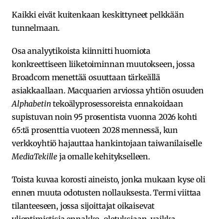
Kaikki eivät kuitenkaan keskittyneet pelkkään
tunnelmaan.
Osa analyytikoista kiinnitti huomiota
konkreettiseen liiketoiminnan muutokseen, jossa
Broadcom menettää osuuttaan tärkeällä
asiakkaallaan. Macquarien arviossa yhtiön osuuden
Alphabetin
tekoälyprosessoreista ennakoidaan
supistuvan noin 95 prosentista vuonna 2026 kohti
65:tä prosenttia vuoteen 2028 mennessä, kun
verkkoyhtiö hajauttaa hankintojaan taiwanilaiselle
MediaTekille
ja omalle kehitykselleen.
Toista kuvaa korosti aineisto, jonka mukaan kyse oli
ennen muuta odotusten nollauksesta. Termi viittaa
tilanteeseen, jossa sijoittajat oikaisevat