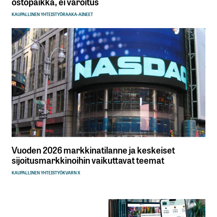
ostopaikka, ei varoitus
KAUPALLINEN YHTEISTYÖ
RAAKA-AINEET
Vuoden 2026 markkinatilanne ja keskeiset
sijoitusmarkkinoihin vaikuttavat teemat
KAUPALLINEN YHTEISTYÖ
KVARN X