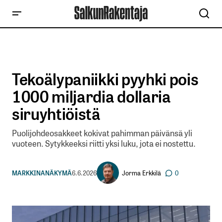
Tekoälypaniikki pyyhki pois
1000 miljardia dollaria
siruyhtiöistä
Puolijohdeosakkeet kokivat pahimman päivänsä yli
vuoteen. Sytykkeeksi riitti yksi luku, jota ei nostettu.
Jorma Erkkilä
MARKKINANÄKYMÄ
6.6.2026
0