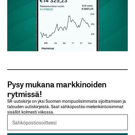
Nimesi tai nimimerkkisi
*
Sähköpostiosoitteesi
*
Tilaa SalkunRakentajan uutiskirje
Pysy mukana markkinoiden
Lähetä kommentti
rytmissä!
SR-uutiskirje on yksi Suomen monipuolisimmista sijoittamisen ja
talouden uutiskirjeistä. Saat sähköpostiisi mielenkiintoisimmat
sisällöt kolmesti viikossa.