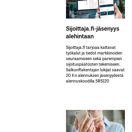
Sijoittaja.fi-jäsenyys
alehintaan
Sijoittaja.fi tarjoaa kattavat
työkalut ja tiedot markkinoiden
seuraamiseen sekä parempien
sijoituspäätösten tekemiseen.
SalkunRakentajan lukijat saavat
20 %:n alennuksen jäsenyydestä
alennuskoodilla SRSI20