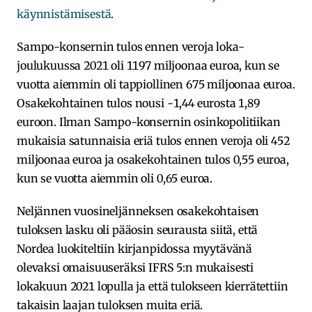
käynnistämisestä
.
Sampo-konsernin tulos ennen veroja loka-
joulukuussa 2021 oli 1197 miljoonaa euroa, kun se
vuotta aiemmin oli tappiollinen 675 miljoonaa euroa.
Osakekohtainen tulos nousi -1,44 eurosta 1,89
euroon. Ilman Sampo-konsernin osinkopolitiikan
mukaisia satunnaisia eriä tulos ennen veroja oli 452
miljoonaa euroa ja osakekohtainen tulos 0,55 euroa,
kun se vuotta aiemmin oli 0,65 euroa.
Neljännen vuosineljänneksen osakekohtaisen
tuloksen lasku oli pääosin seurausta siitä, että
Nordea luokiteltiin kirjanpidossa myytävänä
olevaksi omaisuuseräksi IFRS 5:n mukaisesti
lokakuun 2021 lopulla ja että tulokseen kierrätettiin
takaisin laajan tuloksen muita eriä.