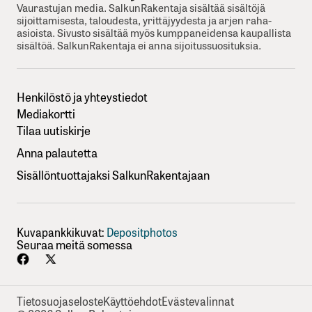
Vaurastujan media. SalkunRakentaja sisältää sisältöjä
sijoittamisesta, taloudesta, yrittäjyydesta ja arjen raha-
asioista. Sivusto sisältää myös kumppaneidensa kaupallista
sisältöä. SalkunRakentaja ei anna sijoitussuosituksia.
Henkilöstö ja yhteystiedot
Mediakortti
Tilaa uutiskirje
Anna palautetta
Sisällöntuottajaksi SalkunRakentajaan
Kuvapankkikuvat:
Depositphotos
Seuraa meitä somessa
Tietosuojaseloste
Käyttöehdot
Evästevalinnat