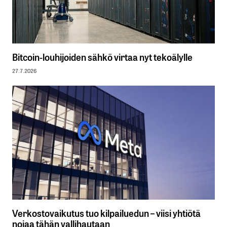
Bitcoin-louhijoiden sähkö virtaa nyt tekoälylle
27.7.2026
Verkostovaikutus tuo kilpailuedun – viisi yhtiötä
nojaa tähän vallihautaan