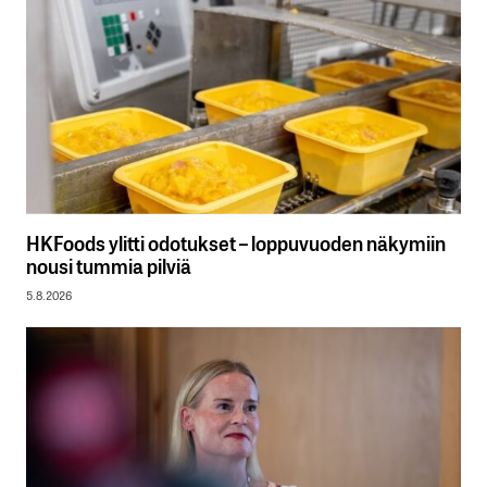
HKFoods ylitti odotukset – loppuvuoden näkymiin
nousi tummia pilviä
5.8.2026