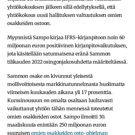
yhtiökokouksen jälkeen sillä edellytyksellä, että
yhtiökokous uusii hallituksen valtuutuksen omien
osakkeiden ostoon.
Myynnistä Sampo kirjaa IFRS-kirjanpitoon noin 60
miljoonan euron positiivinen kirjanpitovaikutuksen,
jota käsitellään satunnaisena eränä Sammon
tilikauden 2022 osingonjakosuhdetta määriteltäessä.
Sammon osake on kivunnut yleisestä
mollivoittoisesta markkinatunnelmasta huolimatta
viimeisen kuukauden aikana yli 17 prosenttia.
Kurssinousuun on omalta osaltaan luultavasti
vaikuttanut yhtiön tähän mennessä toteutetut
omien osakkeiden ostot. Sampo ilmoitti 30.
maaliskuuta enintään 250 miljoonan euron
suuruisen
omien osakkeiden osto-ohjelman