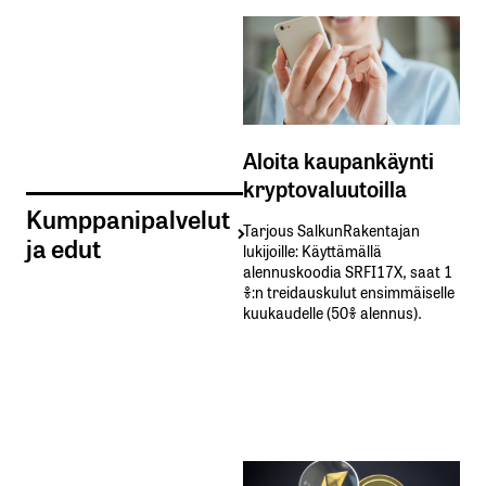
Aloita kaupankäynti
kryptovaluutoilla
Kumppanipalvelut
Tarjous SalkunRakentajan
ja edut
lukijoille: Käyttämällä​ ​
alennuskoodia​ ​SRFI17X,​ ​saat​ ​1
%:n treidauskulut​ ​ensimmäiselle​ ​
kuukaudelle​ ​(50%​ ​alennus).