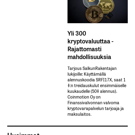
Yli 300
kryptovaluuttaa -
Rajattomasti
mahdollisuuksia
Tarjous SalkunRakentajan
lukijoille: Käyttämällä​ ​
alennuskoodia​ ​SRFI17X,​ ​saat​ ​1
%:n treidauskulut​ ​ensimmäiselle​ ​
kuukaudelle​ ​(50%​ ​alennus).
Coinmotion Oy on
Finanssivalvonnan valvoma
kryptovarapalvelun tarjoaja ja
maksulaitos.
Uusimmat