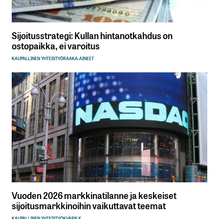
Sijoitusstrategi: Kullan hintanotkahdus on
ostopaikka, ei varoitus
KAUPALLINEN YHTEISTYÖ
RAAKA-AINEET
Vuoden 2026 markkinatilanne ja keskeiset
sijoitusmarkkinoihin vaikuttavat teemat
KAUPALLINEN YHTEISTYÖ
KVARN X