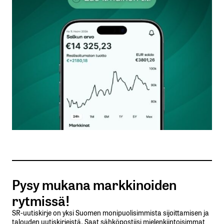
kentät on merkitty
*
Kommentti
*
Nimesi tai nimimerkkisi
*
Sähköpostiosoitteesi
*
Tilaa SalkunRakentajan uutiskirje
Pysy mukana markkinoiden
Lähetä kommentti
rytmissä!
SR-uutiskirje on yksi Suomen monipuolisimmista sijoittamisen ja
talouden uutiskirjeistä. Saat sähköpostiisi mielenkiintoisimmat