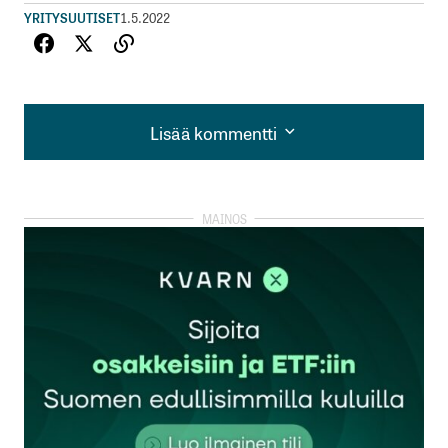
YRITYSUUTISET
1.5.2022
Lisää kommentti
Lisää kommentti
kirjautua
sisään
rekisteröityä
Sähköpostiosoitettasi ei julkaista.
Pakolliset