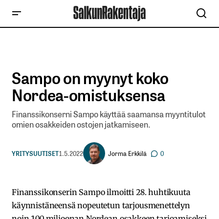
Sampo on myynyt koko
Nordea-omistuksensa
Finanssikonserni Sampo käyttää saamansa myyntitulot
omien osakkeiden ostojen jatkamiseen.
Jorma Erkkilä
YRITYSUUTISET
1.5.2022
0
Finanssikonserin Sampo ilmoitti 28. huhtikuuta
käynnistäneensä nopeutetun tarjousmenettelyn
noin 100 miljoonan Nordean osakkeen tarjoamiseksi