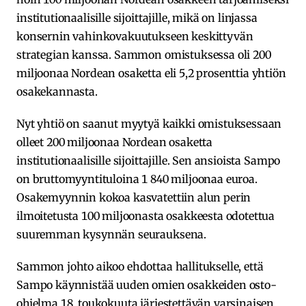
institutionaalisille sijoittajille, mikä on linjassa
konsernin vahinkovakuutukseen keskittyvän
strategian kanssa. Sammon omistuksessa oli 200
miljoonaa Nordean osaketta eli 5,2 prosenttia yhtiön
osakekannasta.
Nyt yhtiö on saanut myytyä kaikki omistuksessaan
olleet 200 miljoonaa Nordean osaketta
institutionaalisille sijoittajille. Sen ansioista Sampo
on bruttomyyntituloina 1 840 miljoonaa euroa.
Osakemyynnin kokoa kasvatettiin alun perin
ilmoitetusta 100 miljoonasta osakkeesta odotettua
suuremman kysynnän seurauksena.
Sammon johto aikoo ehdottaa hallitukselle, että
Sampo käynnistää uuden omien osakkeiden osto-
ohjelma 18. toukokuuta järjestettävän varsinaisen