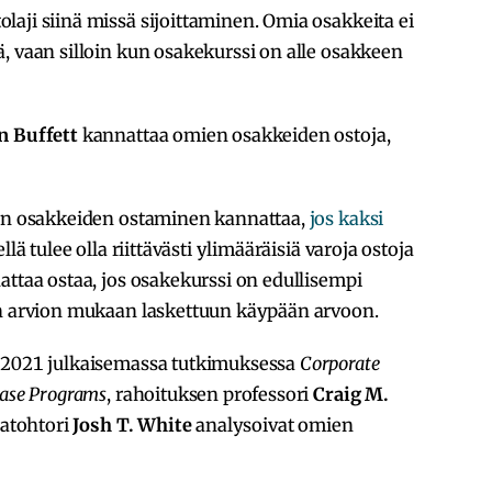
olaji siinä missä sijoittaminen. Omia osakkeita ei
, vaan silloin kun osakekurssi on alle osakkeen
n Buffett
kannattaa omien osakkeiden ostoja,
ien osakkeiden ostaminen kannattaa,
jos kaksi
lä tulee olla riittävästi ylimääräisiä varoja ostoja
attaa ostaa, jos osakekurssi on edullisempi
en arvion mukaan laskettuun käypään arvoon.
a 2021 julkaisemassa tutkimuksessa
Corporate
hase Programs
, rahoituksen professori
Craig M.
jatohtori
Josh T. White
analysoivat omien