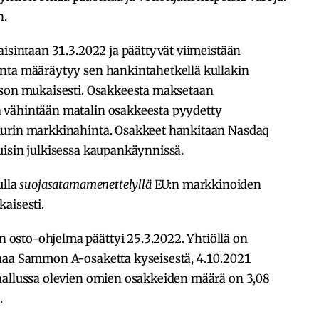
n.
aisintaan 31.3.2022 ja päättyvät viimeistään
nta määräytyy sen hankintahetkellä kullakin
ason mukaisesti. Osakkeesta maksetaan
 vähintään matalin osakkeesta pyydetty
uurin markkinahinta. Osakkeet hankitaan Nasdaq
uisin julkisessa kaupankäynnissä.
ulla
suojasatamamenettelyllä
EU:n markkinoiden
aisesti.
osto-ohjelma päättyi 25.3.2022. Yhtiöllä on
onaa Sammon A-osaketta kyseisestä, 4.10.2021
hallussa olevien omien osakkeiden määrä on 3,08
.