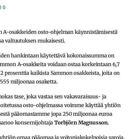
0
n A-osakkeiden osto-ohjelman käynnistämisestä
a valtuutuksen mukaisesti.
den hankintaan käytettävä kokonaissumma on
ammon A-osakkeita voidaan ostaa korkeintaan 6,7
,2 prosenttia kaikista Sammon osakkeista, joita on
 555 miljoonaa osaketta.
okas tase, joka vastaa sen vakavaraisuus- ja
lmoitetussa osto-ohjelmassa voimme käyttää yhtiön
sestä pääomastamme jopa 250 miljoonaa euroa
sanoo konsernijohtaja
Torbjörn Magnusson
.
yhtiön omaa pääomaa ja voitonjakokelpoisia varoja.