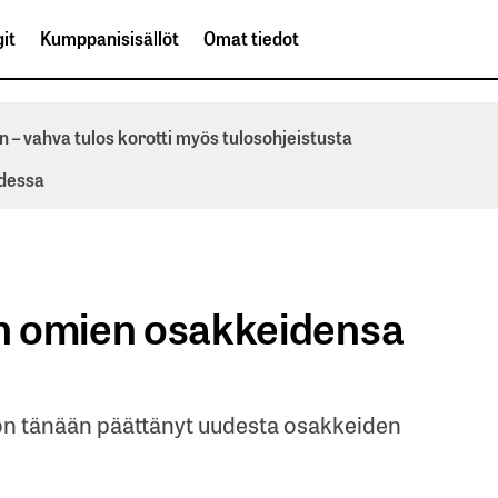
it
Kumppanisisällöt
Omat tiedot
n – vahva tulos korotti myös tulosohjeistusta
odessa
een omien osakkeidensa
on tänään päättänyt uudesta osakkeiden