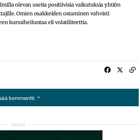
illa olevan useita positiivisia vaikutuksia yhtiön
ittajille. Omien osakkeiden ostaminen vahvisti
en kurssiheiluntaa eli volatiliteettia.
isää kommentti
isää kommentti
autua sisään
rekisteröityä