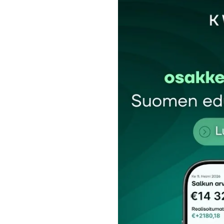
Sähköpostiosoitettasi ei julkaista.
Pakollis
Kommentti
*
Nimesi tai nimimerkkisi
*
Tilaa SalkunRakentajan uutiskirje
Lähetä kommentti