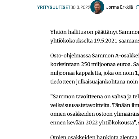
Jorma Erkkilä
YRITYSUUTISET
30.3.2022
Yhtiön hallitus on päättänyt Sammo
yhtiökokoukselta 19.5.2021 saamans
Osto-ohjelmassa Sammon A-osakkei
korkeintaan 250 miljoonaa euroa. S
miljoonaa kappaletta, joka on noin 1
tiedotteen julkaisuajankohtana noin
”Sammon tavoitteena on vahva ja teh
velkaisuusastetavoitteita. Tänään i
omien osakkeiden ostoon ylimääräi
ennen kevään 2022 yhtiökokousta”, 
Omien osakkeiden hankinta alentaa 