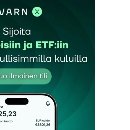
et kentät on merkitty
*
Sähköpostiosoitteesi
*