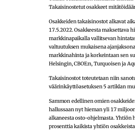
Takaisinostetut osakkeet mitätöidää
Osakkeiden takaisinostot alkavat aik
17.5.2022. Osakkeesta maksettava hi
markkinapaikalla vallitsevan hintat
valtuutuksen mukaisena ajanjaksona
markkinahinta ja korkeintaan sen s
Helsingin, CBOE:n, Turquoisen ja Aq
Takaisinostot toteutetaan niin sanot
väärinkäyttöasetuksen 5 artiklan muk
Sammon edellinen omien osakkeiden 
hallussaan nyt hieman yli 17 miljo
alkaneesta osto-ohjelmasta. Yhtiön 
prosenttia kaikista yhtiön osakkeista