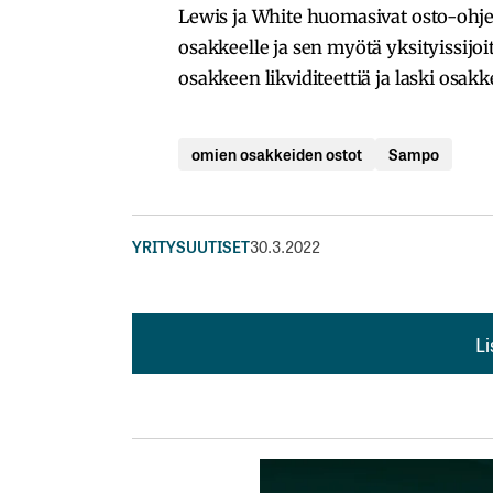
Lewis ja White huomasivat osto-ohjelm
osakkeelle ja sen myötä yksityissijo
osakkeen likviditeettiä ja laski osakke
omien osakkeiden ostot
Sampo
YRITYSUUTISET
30.3.2022
L
L
kirj