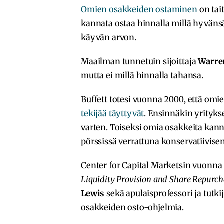
Omien osakkeiden ostaminen
on tait
kannata ostaa hinnalla millä hyvänsä
käyvän arvon.
Maailman tunnetuin sijoittaja
Warre
mutta ei millä hinnalla tahansa.
Buffett totesi vuonna 2000, että om
tekijää täyttyvät
. Ensinnäkin yrityksel
varten. Toiseksi omia osakkeita kann
pörssissä verrattuna konservatiivis
Center for Capital Marketsin vuonn
Liquidity Provision and Share Repurc
Lewis
sekä apulaisprofessori ja tutki
osakkeiden osto-ohjelmia.