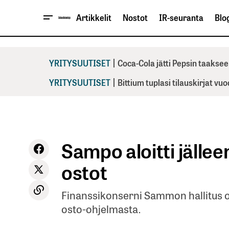
Artikkelit
Nostot
IR-seuranta
Blog
|
YRITYSUUTISET
Coca-Cola jätti Pepsin taaksee
|
YRITYSUUTISET
Bittium tuplasi tilauskirjat vu
Sampo aloitti jäll
ostot
Finanssikonserni Sammon hallitus 
osto-ohjelmasta.