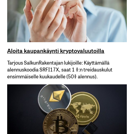
Aloita kaupankäynti kryptovaluutoilla
Tarjous SalkunRakentajan lukijoille: Käyttämällä​ ​
alennuskoodia​ ​SRFI17X,​ ​saat​ ​1 %:n treidauskulut​ ​
ensimmäiselle​ ​kuukaudelle​ ​(50%​ ​alennus).