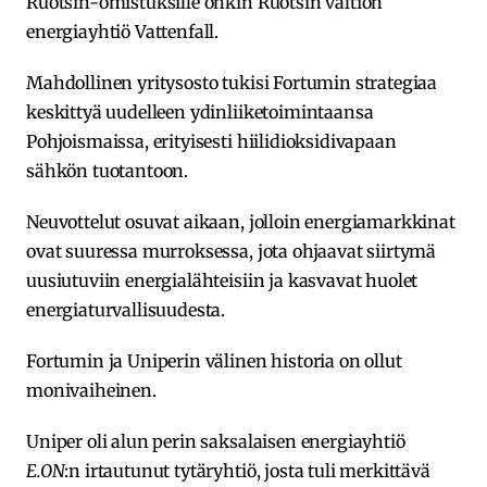
Ruotsin-omistuksille onkin Ruotsin valtion
energiayhtiö Vattenfall.
Mahdollinen yritysosto tukisi Fortumin strategiaa
keskittyä uudelleen ydinliiketoimintaansa
Pohjoismaissa, erityisesti hiilidioksidivapaan
sähkön tuotantoon.
Neuvottelut osuvat aikaan, jolloin energiamarkkinat
ovat suuressa murroksessa, jota ohjaavat siirtymä
uusiutuviin energialähteisiin ja kasvavat huolet
energiaturvallisuudesta.
Fortumin ja Uniperin välinen historia on ollut
monivaiheinen.
Uniper oli alun perin saksalaisen energiayhtiö
E.ON
:n irtautunut tytäryhtiö, josta tuli merkittävä