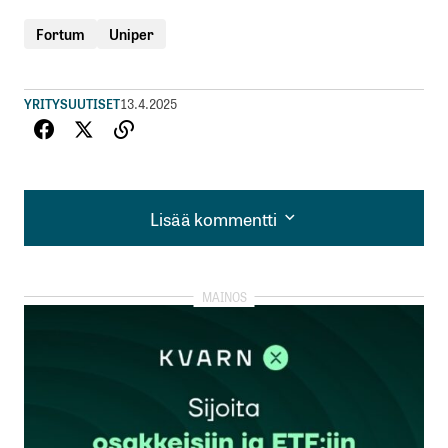
Fortum
Uniper
YRITYSUUTISET
13.4.2025
Lisää kommentti
Lisää kommentti
kirjautua
sisään
rekisteröityä