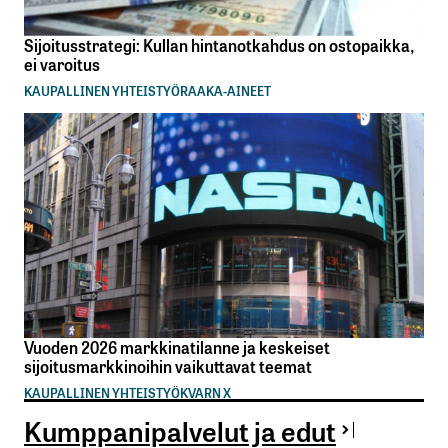
Sijoitusstrategi: Kullan hintanotkahdus on ostopaikka,
ei varoitus
KAUPALLINEN YHTEISTYÖ
RAAKA-AINEET
Vuoden 2026 markkinatilanne ja keskeiset
sijoitusmarkkinoihin vaikuttavat teemat
KAUPALLINEN YHTEISTYÖ
KVARN X
Kumppanipalvelut ja edut