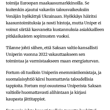
toimija Euroopan maakaasumarkkinoilla. Se
kuitenkin ajautui vakaviin talousvaikeuksiin
Venäjän hyökättyä Ukrainaan. Hyökkäys häiritsi
kaasuntoimituksia ja nosti hintoja, mutta Uniper ei
voinut siirtää kasvaneita kustannuksia asiakkailleen
pitkäaikaisten sopimusten vuoksi.
Tilanne johti siihen, että Saksan valtio kansallisti
Uniperin vuonna 2022 vakauttaakseen sen
toimintaa ja varmistaakseen maan energiaturvan.
Fortum oli tuolloin Uniperin enemmistöomistaja, ja
suomalaisyhtiö kärsi huomattavia taloudellisia
tappioita. Fortum myi osuutensa Uniperista Saksan
valtiolle huomattavasti alihintaan ja kirjasi
kaupasta jättitappiot.