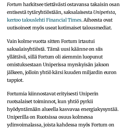
Fortum
harkitsee tiettävästi ostavansa takaisin osan
entisestä tytäryhtiöstään, saksalaisesta
Uniperista
,
kertoo talouslehti Financial Times
. Aiheesta ovat
uutisoineet myös useat kotimaiset talousmediat.
Vain kolme vuotta sitten Fortum irtautui
saksalaisyhtiöstä. Tämä uusi käänne on siis
yllättävä, sillä Fortum oli aiemmin luopunut
omistuksestaan Uniperissa myrskyisän jakson
jälkeen, jolloin yhtiö kärsi kuuden miljardin euron
tappiot.
Fortumia kiinnostavat erityisesti Uniperin
ruotsalaiset toiminnot, kun yhtiö pyrkii
hyödyntämään alueella kasvavaa energiakysyntää.
Uniperilla on Ruotsissa osuus kolmessa
ydinvoimalassa, joista kahdessa myös Fortum on