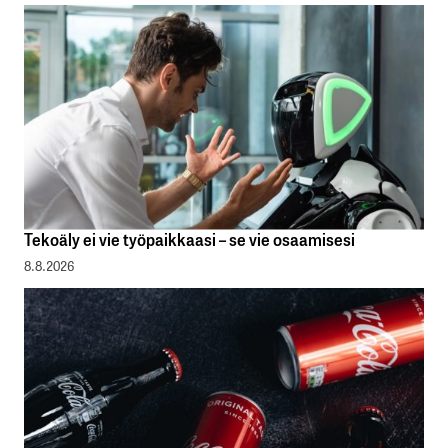
Tekoäly ei vie työpaikkaasi – se vie osaamisesi
8.8.2026