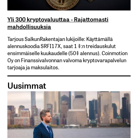
Yli 300 kryptovaluuttaa - Rajattomasti
mahdollisuuksia
Tarjous SalkunRakentajan lukijoille: Käyttämällä​ ​
alennuskoodia​ ​SRFI17X,​ ​saat​ ​1 %:n treidauskulut​ ​
ensimmäiselle​ ​kuukaudelle​ ​(50%​ ​alennus). Coinmotion
Oy on Finanssivalvonnan valvoma kryptovarapalvelun
tarjoaja ja maksulaitos.
Uusimmat