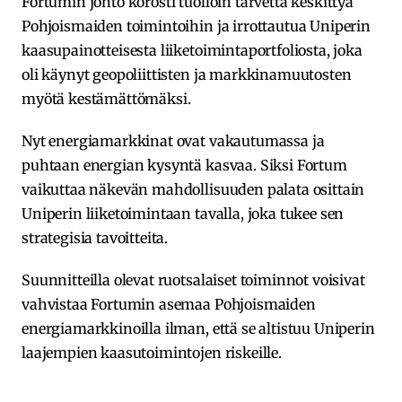
Fortumin johto korosti tuolloin tarvetta keskittyä
Pohjoismaiden toimintoihin ja irrottautua Uniperin
kaasupainotteisesta liiketoimintaportfoliosta, joka
oli käynyt geopoliittisten ja markkinamuutosten
myötä kestämättömäksi.
Nyt energiamarkkinat ovat vakautumassa ja
puhtaan energian kysyntä kasvaa. Siksi Fortum
vaikuttaa näkevän mahdollisuuden palata osittain
Uniperin liiketoimintaan tavalla, joka tukee sen
strategisia tavoitteita.
Suunnitteilla olevat ruotsalaiset toiminnot voisivat
vahvistaa Fortumin asemaa Pohjoismaiden
energiamarkkinoilla ilman, että se altistuu Uniperin
laajempien kaasutoimintojen riskeille.