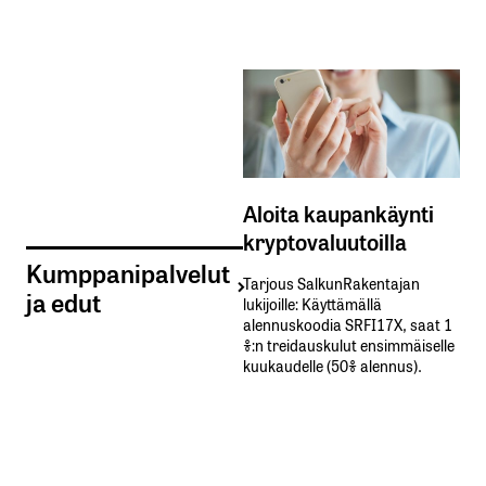
Aloita kaupankäynti
kryptovaluutoilla
Kumppanipalvelut
Tarjous SalkunRakentajan
ja edut
lukijoille: Käyttämällä​ ​
alennuskoodia​ ​SRFI17X,​ ​saat​ ​1
%:n treidauskulut​ ​ensimmäiselle​ ​
kuukaudelle​ ​(50%​ ​alennus).