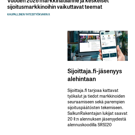
Vuoden 2026 markkinatilanne ja keskeiset
sijoitusmarkkinoihin vaikuttavat teemat
KAUPALLINEN YHTEISTYÖ
KVARN X
Sijoittaja.fi-jäsenyys
alehintaan
Sijoittaja.fi tarjoaa kattavat
työkalut ja tiedot markkinoiden
seuraamiseen sekä parempien
sijoituspäätösten tekemiseen.
SalkunRakentajan lukijat saavat
20 %:n alennuksen jäsenyydestä
alennuskoodilla SRSI20