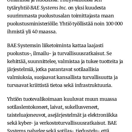
tytäryhtiö
BAE Systems Inc.
on yksi kuudesta
suurimmasta puolustusalan toimittajasta maan
puolustusministeriölle. Yhtiö työllistää noin 100 000
ihmistä yli 40 maassa.
BAE Systemsin liiketoiminta kattaa laajasti
puolustus-, ilmailu- ja turvallisuusratkaisut. Se
kehittää, suunnittelee, valmistaa ja tukee tuotteita ja
järjestelmiä, jotka parantavat sotilaallisia
valmiuksia, suojaavat kansallista turvallisuutta ja
turvaavat kriittistä tietoa sekä infrastruktuuria.
Yhtiön tuotevalikoimaan kuuluvat muun muassa
sotilaslentokoneet, laivat, sukellusveneet,
taisteluajoneuvot, asejärjestelmät ja elektroniikka
sekä kyber- ja verkostoturvallisuusratkaisut. BAE
Systems palvelee sekä sotilas-, tiedustelu- että