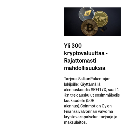
Yli 300
kryptovaluuttaa -
Rajattomasti
mahdollisuuksia
Tarjous SalkunRakentajan
lukijoille: Käyttämällä​ ​
alennuskoodia​ ​SRFI17X,​ ​saat​ ​1
%:n treidauskulut​ ​ensimmäiselle​ ​
kuukaudelle​ ​(50%​ ​
alennus).Coinmotion Oy on
Finanssivalvonnan valvoma
kryptovarapalvelun tarjoaja ja
maksulaitos.