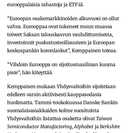
eurooppalaisia rahastoja ja ETF:iä.
”Euroopan osakemarkkinoiden alkuvuosi on ollut
vahva. Eurooppaa ovat tukeneet muun muassa
toiveet Saksan talouskasvun vauhdittumisesta,
investoinnit puolustusteollisuuteen ja Euroopan
keskuspankin koronlaskut”, Kemppainen toteaa.
”Vihdoin Eurooppa on sijoitusmaailman kuuma
piste”, hän kiteyttää.
Kemppaisen mukaan Yhdysvaltoihin sijoitetaan
edelleen varsin aktiivisesti kauppasodasta
huolimatta. Tammi-toukokuussa Danske Bankin
suomalaisasiakkaiden kolme suosituinta
Yhdysvaltoihin listattua osaketta olivat
Taiwan
Semiconductor Manufactoring
,
Alphabet
ja
Berkshire