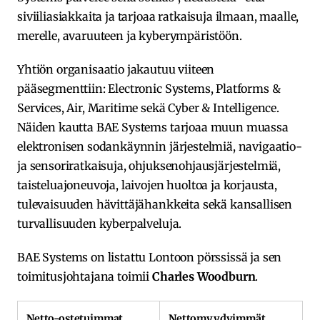
siviiliasiakkaita ja tarjoaa ratkaisuja ilmaan, maalle,
merelle, avaruuteen ja kyberympäristöön.
Yhtiön organisaatio jakautuu viiteen
pääsegmenttiin: Electronic Systems, Platforms &
Services, Air, Maritime sekä Cyber & Intelligence.
Näiden kautta BAE Systems tarjoaa muun muassa
elektronisen sodankäynnin järjestelmiä, navigaatio-
ja sensoriratkaisuja, ohjuksenohjausjärjestelmiä,
taisteluajoneuvoja, laivojen huoltoa ja korjausta,
tulevaisuuden hävittäjähankkeita sekä kansallisen
turvallisuuden kyberpalveluja.
BAE Systems on listattu Lontoon pörssissä ja sen
toimitusjohtajana toimii
Charles Woodburn
.
Netto-ostetuimmat
Nettomyydyimmät