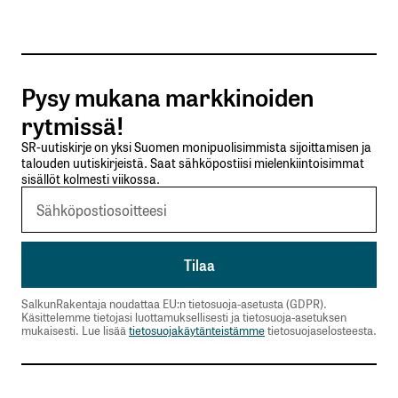
Tilaa SalkunRakentajan uutiskirje
Pysy mukana markkinoiden
Lähetä kommentti
rytmissä!
SR-uutiskirje on yksi Suomen monipuolisimmista sijoittamisen ja
talouden uutiskirjeistä. Saat sähköpostiisi mielenkiintoisimmat
sisällöt kolmesti viikossa.
SalkunRakentaja noudattaa EU:n tietosuoja-asetusta (GDPR).
Käsittelemme tietojasi luottamuksellisesti ja tietosuoja-asetuksen
mukaisesti. Lue lisää
tietosuojakäytänteistämme
tietosuojaselosteesta.