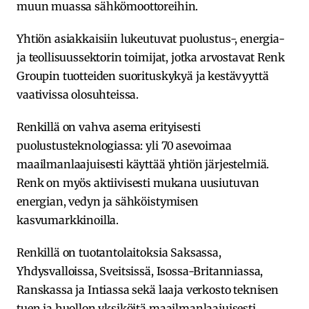
muun muassa sähkömoottoreihin.
Yhtiön asiakkaisiin lukeutuvat puolustus-, energia-
ja teollisuussektorin toimijat, jotka arvostavat Renk
Groupin tuotteiden suorituskykyä ja kestävyyttä
vaativissa olosuhteissa.
Renkillä on vahva asema erityisesti
puolustusteknologiassa: yli 70 asevoimaa
maailmanlaajuisesti käyttää yhtiön järjestelmiä.
Renk on myös aktiivisesti mukana uusiutuvan
energian, vedyn ja sähköistymisen
kasvumarkkinoilla.
Renkillä on tuotantolaitoksia Saksassa,
Yhdysvalloissa, Sveitsissä, Isossa-Britanniassa,
Ranskassa ja Intiassa sekä laaja verkosto teknisen
tuen ja huollon yksiköitä maailmanlaajuisesti.