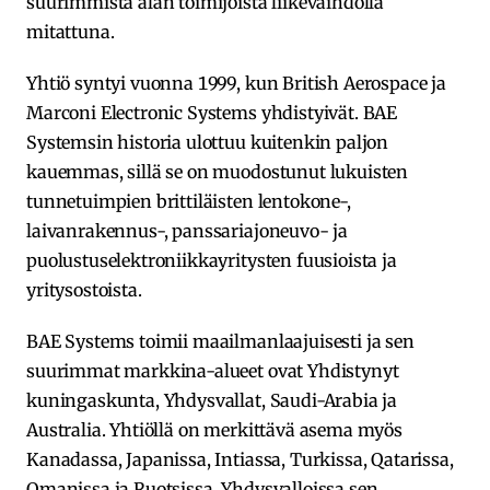
suurimmista alan toimijoista liikevaihdolla
mitattuna.
Yhtiö syntyi vuonna 1999, kun British Aerospace ja
Marconi Electronic Systems yhdistyivät. BAE
Systemsin historia ulottuu kuitenkin paljon
kauemmas, sillä se on muodostunut lukuisten
tunnetuimpien brittiläisten lentokone-,
laivanrakennus-, panssariajoneuvo- ja
puolustuselektroniikkayritysten fuusioista ja
yritysostoista.
BAE Systems toimii maailmanlaajuisesti ja sen
suurimmat markkina-alueet ovat Yhdistynyt
kuningaskunta, Yhdysvallat, Saudi-Arabia ja
Australia. Yhtiöllä on merkittävä asema myös
Kanadassa, Japanissa, Intiassa, Turkissa, Qatarissa,
Omanissa ja Ruotsissa. Yhdysvalloissa sen