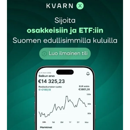
sisään
rekisteröityä
Sähköpostiosoitettasi ei julkaista.
Pakolliset
kentät on merkitty
*
Kommentti
*
Nimesi tai nimimerkkisi
*
Sähköpostiosoitteesi
*