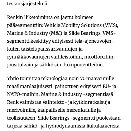
testausjärjestelmät.
Renkin liiketoiminta on jaettu kolmeen
pääsegmenttiin: Vehicle Mobility Solutions (VMS),
Marine & Industry (M&I) ja Slide Bearings. VMS-
segmentti keskittyy erityisesti tela-ajoneuvojen,
kuten taistelupanssarivaunujen ja
rynnäkkövaunujen vaihteistoihin, moottoreihin,
jousituksiin ja sähköisiin komponentteihin.
Yhtiö toimittaa teknologiaa noin 70 maavoimille
maailmanlaajuisesti, painottuen erityisesti EU- ja
NATO-maihin. Marine & Industry -segmentissä
Renk valmistaa vaihteisto- ja kytkinratkaisuja
merivoimille, kaupalliselle merenkululle ja
teollisuuteen. Slide Bearings -segmentti puolestaan
tarjoaa sähkö- ja hydrodynaamisia liukulaakereita