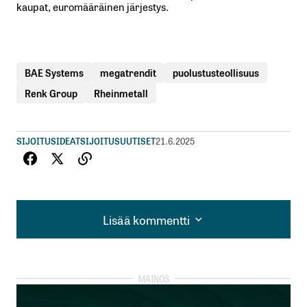
kaupat, euromääräinen järjestys.
BAE Systems
megatrendit
puolustusteollisuus
Renk Group
Rheinmetall
SIJOITUSIDEAT
SIJOITUSUUTISET
21.6.2025
Lisää kommentti
Lisää kommentti
kirjautua