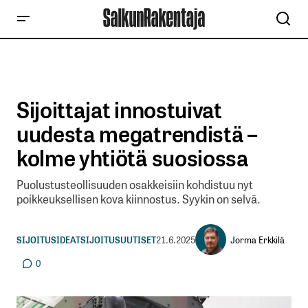
Sijoittajat innostuivat
uudesta megatrendistä –
kolme yhtiötä suosiossa
Puolustusteollisuuden osakkeisiin kohdistuu nyt
poikkeuksellisen kova kiinnostus. Syykin on selvä.
Jorma Erkkilä
SIJOITUSIDEAT
SIJOITUSUUTISET
21.6.2025
0