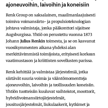
ajoneuvoihin, laivoihin ja koneisiin
Renk Group on saksalainen, maailmanlaajuisesti
toimiva voimansiirto- ja propulsioteknologian
johtava valmistaja, jonka pääkonttori sijaitsee
Augsburgissa. Yhtiö on perustettu vuonna 1873
Johann
Julius Renkin
toimesta, ja se on kasvanut
vuosikymmenten aikana yhdeksi alan
merkittävimmistä toimijoista, erityisesti korkean
vaatimustason ja kriittisten sovellusten parissa.
Renk kehittää ja valmistaa järjestelmiä, jotka
siirtävät suuria voimia ja vääntömomentteja
ajoneuvoihin, laivoihin ja teollisuuden koneisiin.
Yhtiön tuotteisiin kuuluvat vaihteistot, moottorit,
hybridivoimansiirtojärjestelmät,
jousitusjärjestelmät, liukulaakerit, kytkimet ja