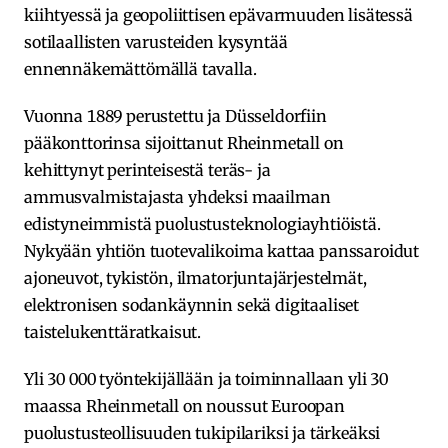
kiihtyessä ja geopoliittisen epävarmuuden lisätessä
sotilaallisten varusteiden kysyntää
ennennäkemättömällä tavalla.
Vuonna 1889 perustettu ja Düsseldorfiin
pääkonttorinsa sijoittanut Rheinmetall on
kehittynyt perinteisestä teräs- ja
ammusvalmistajasta yhdeksi maailman
edistyneimmistä puolustusteknologiayhtiöistä.
Nykyään yhtiön tuotevalikoima kattaa panssaroidut
ajoneuvot, tykistön, ilmatorjuntajärjestelmät,
elektronisen sodankäynnin sekä digitaaliset
taistelukenttäratkaisut.
Yli 30 000 työntekijällään ja toiminnallaan yli 30
maassa Rheinmetall on noussut Euroopan
puolustusteollisuuden tukipilariksi ja tärkeäksi