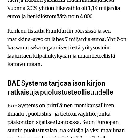
Vuonna 2024 yhtiön liikevaihto oli 1,14 miljardia
euroa ja henkilöstömäärä noin 4 000.
Renk on listattu Frankfurtin pörssissä ja sen
markkina-arvo on lähes 7 miljardia euroa. Yhtiö on
kasvanut sekä orgaanisesti että yritysostoin
laajentaen kilpailukykyään ja maantieteellistä
kattavuuttaan.
BAE Systems tarjoaa ison kirjon
ratkaisuja puolustusteollisuudelle
BAE Systems on brittiläinen monikansallinen
ilmailu-, puolustus- ja tietoturvayhtiö, jonka
pääkonttori sijaitsee Lontoossa. Se on Euroopan
suurin puolustusalan urakoitsija ja yksi maailman