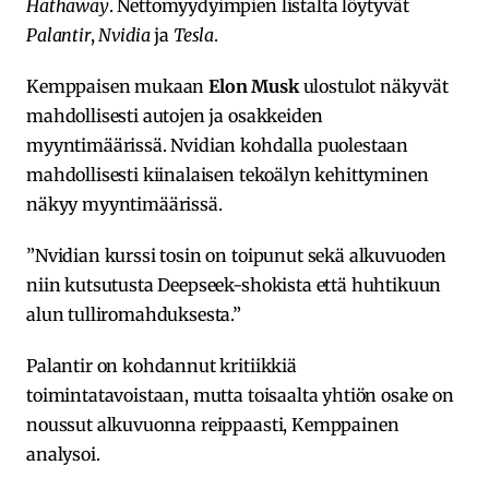
Hathaway
. Nettomyydyimpien listalta löytyvät
Palantir
,
Nvidia
ja
Tesla
.
Kemppaisen mukaan
Elon Musk
ulostulot näkyvät
mahdollisesti autojen ja osakkeiden
myyntimäärissä. Nvidian kohdalla puolestaan
mahdollisesti kiinalaisen tekoälyn kehittyminen
näkyy myyntimäärissä.
”Nvidian kurssi tosin on toipunut sekä alkuvuoden
niin kutsutusta Deepseek-shokista että huhtikuun
alun tulliromahduksesta.”
Palantir on kohdannut kritiikkiä
toimintatavoistaan, mutta toisaalta yhtiön osake on
noussut alkuvuonna reippaasti, Kemppainen
analysoi.