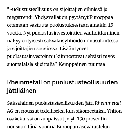
”Puolustusteollisuus on sijoittajien silmissä jo
megatrendi. Yhdysvallat on pyytänyt Eurooppaa
ottamaan vastuuta puolustuksestaan ainakin 15
vuotta. Nyt puolustusinvestointien vauhdittaminen
näkyy erityisesti saksalaisyhtiöiden nousukiidossa
ja sijoittajien suosiossa. Lisääntyneet
puolustusinvestoinnit kiinnostavat selvästi myös
suomalaisia sijoittajia”, Kemppainen tuumaa.
Rheinmetall on puolustusteollisuuden
jättiläinen
Saksalainen puolustusteollisuuden jätti
Rheinmetall
AG
on noussut todelliseksi kurssikomeetaksi. Yhtiön
osakekurssi on ampaissut jo yli 190 prosentin
nousuun tänä vuonna Euroopan asevarustelun