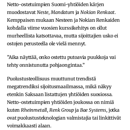
Netto-ostetuimpien Suomi-yhtiöiden kärjen
muodostavat
Neste
,
Mandatum
ja
Nokian Renkaat
.
Kemppaisen mukaan Nesteen ja Nokian Renkaiden
kohdalla viime vuosien kurssikehitys on ollut
murheellista katsottavaa, mutta sijoittajien usko ei
ostojen perusteella ole vielä mennyt.
”Aika näyttää, onko ostettu putoavia puukkoja vai
tehty onnistunutta pohjaongintaa.”
Puolustusteollisuus muuttunut trendistä
megatrendiksi sijoitusmaailmassa, mikä näkyy
etenkin Saksaan listattujen yhtiöiden suosiossa.
Netto-ostetuimpien yhtiöiden joukossa on nimiä
kuten
Rheinmetall
,
Renk Group
ja
Bae Systems
, jotka
ovat puolustusteknologian valmistajia tai linkittivät
voimakkaasti alaan.