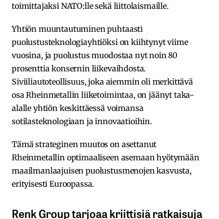
toimittajaksi NATO:lle sekä liittolaismaille.
Yhtiön muuntautuminen puhtaasti
puolustusteknologiayhtiöksi on kiihtynyt viime
vuosina, ja puolustus muodostaa nyt noin 80
prosenttia konsernin liikevaihdosta.
Siviiliautoteollisuus, joka aiemmin oli merkittävä
osa Rheinmetallin liiketoimintaa, on jäänyt taka-
alalle yhtiön keskittäessä voimansa
sotilasteknologiaan ja innovaatioihin.
Tämä strateginen muutos on asettanut
Rheinmetallin optimaaliseen asemaan hyötymään
maailmanlaajuisen puolustusmenojen kasvusta,
erityisesti Euroopassa.
Renk Group tarjoaa kriittisiä ratkaisuja