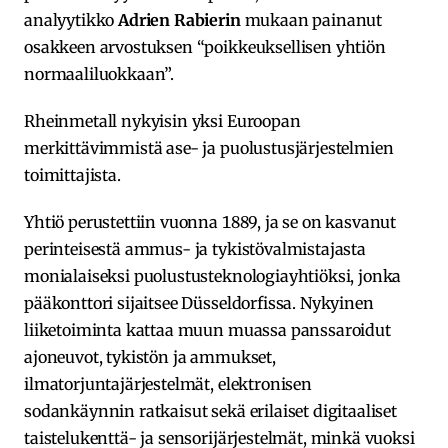
analyytikko
Adrien Rabierin
mukaan painanut
osakkeen arvostuksen “poikkeuksellisen yhtiön
normaaliluokkaan”.
Rheinmetall nykyisin yksi Euroopan
merkittävimmistä ase- ja puolustusjärjestelmien
toimittajista.
Yhtiö perustettiin vuonna 1889, ja se on kasvanut
perinteisestä ammus- ja tykistövalmistajasta
monialaiseksi puolustusteknologiayhtiöksi, jonka
pääkonttori sijaitsee Düsseldorfissa. Nykyinen
liiketoiminta kattaa muun muassa panssaroidut
ajoneuvot, tykistön ja ammukset,
ilmatorjuntajärjestelmät, elektronisen
sodankäynnin ratkaisut sekä erilaiset digitaaliset
taistelukenttä- ja sensori­järjestelmät, minkä vuoksi