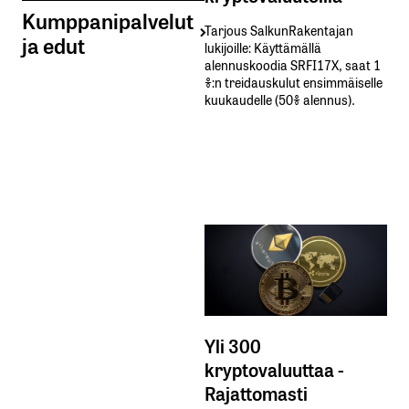
Kumppanipalvelut
Tarjous SalkunRakentajan
ja edut
lukijoille: Käyttämällä​ ​
alennuskoodia​ ​SRFI17X,​ ​saat​ ​1
%:n treidauskulut​ ​ensimmäiselle​ ​
kuukaudelle​ ​(50%​ ​alennus).
Yli 300
kryptovaluuttaa -
Rajattomasti