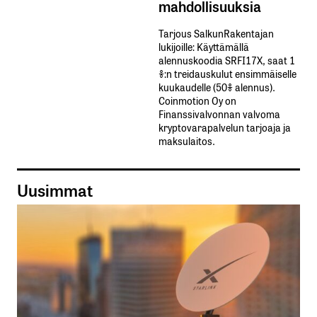
mahdollisuuksia
Tarjous SalkunRakentajan
lukijoille: Käyttämällä​ ​
alennuskoodia​ ​SRFI17X,​ ​saat​ ​1
%:n treidauskulut​ ​ensimmäiselle​ ​
kuukaudelle​ ​(50%​ ​alennus).
Coinmotion Oy on
Finanssivalvonnan valvoma
kryptovarapalvelun tarjoaja ja
maksulaitos.
Uusimmat