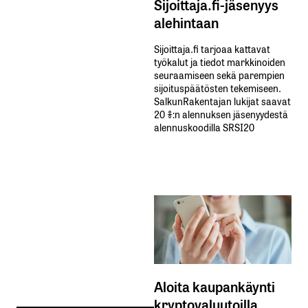
Sijoittaja.fi-jäsenyys
alehintaan
Sijoittaja.fi tarjoaa kattavat
työkalut ja tiedot markkinoiden
seuraamiseen sekä parempien
sijoituspäätösten tekemiseen.
SalkunRakentajan lukijat saavat
20 %:n alennuksen jäsenyydestä
alennuskoodilla SRSI20
Aloita kaupankäynti
kryptovaluutoilla