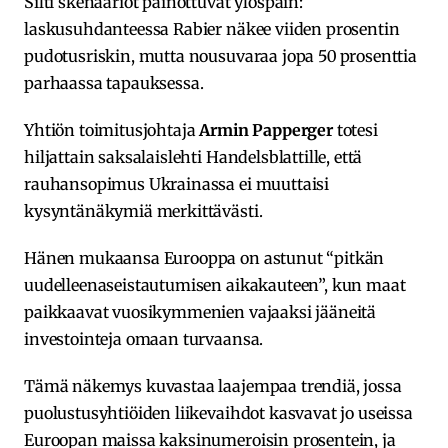
Silti skenaariot painottuvat ylöspäin:
laskusuhdanteessa Rabier näkee viiden prosentin
pudotusriskin, mutta nousuvaraa jopa 50 prosenttia
parhaassa tapauksessa.
Yhtiön toimitusjohtaja
Armin Papperger
totesi
hiljattain saksalaislehti Handelsblattille, että
rauhansopimus Ukrainassa ei muuttaisi
kysyntänäkymiä merkittävästi.
Hänen mukaansa Eurooppa on astunut “pitkän
uudelleenaseistautumisen aikakauteen”, kun maat
paikkaavat vuosikymmenien vajaaksi jääneitä
investointeja omaan turvaansa.
Tämä näkemys kuvastaa laajempaa trendiä, jossa
puolustusyhtiöiden liikevaihdot kasvavat jo useissa
Euroopan maissa kaksinumeroisin prosentein, ja