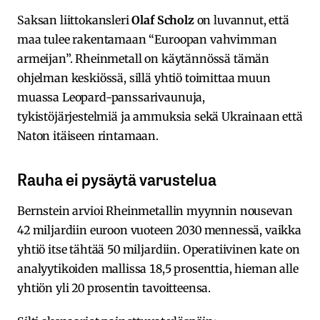
Saksan liittokansleri
Olaf Scholz
on luvannut, että
maa tulee rakentamaan “Euroopan vahvimman
armeijan”. Rheinmetall on käytännössä tämän
ohjelman keskiössä, sillä yhtiö toimittaa muun
muassa Leopard-panssarivaunuja,
tykistöjärjestelmiä ja ammuksia sekä Ukrainaan että
Naton itäiseen rintamaan.
Rauha ei pysäytä varustelua
Bernstein arvioi Rheinmetallin myynnin nousevan
42 miljardiin euroon vuoteen 2030 mennessä, vaikka
yhtiö itse tähtää 50 miljardiin. Operatiivinen kate on
analyytikoiden mallissa 18,5 prosenttia, hieman alle
yhtiön yli 20 prosentin tavoitteensa.