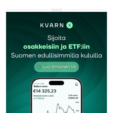
Saksan liittokansleri on Friedrich Merz.
Mike
15.12.2025 at 09:56
Vastaa
kirjautua
sisään
rekisteröityä
Sähköpostiosoitettasi ei julkaista.
Pakolliset
kentät on merkitty
*