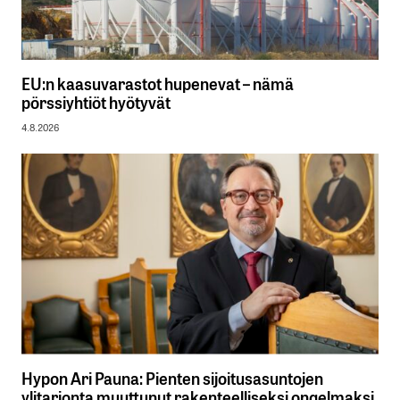
EU:n kaasuvarastot hupenevat – nämä
pörssiyhtiöt hyötyvät
4.8.2026
Hypon Ari Pauna: Pienten sijoitusasuntojen
ylitarjonta muuttunut rakenteelliseksi ongelmaksi