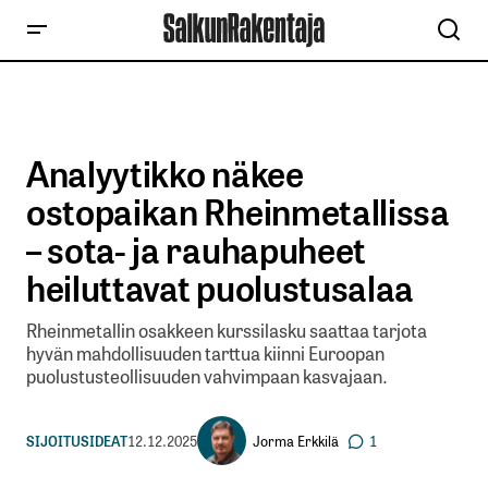
Analyytikko näkee
ostopaikan Rheinmetallissa
– sota- ja rauhapuheet
heiluttavat puolustusalaa
Rheinmetallin osakkeen kurssilasku saattaa tarjota
hyvän mahdollisuuden tarttua kiinni Euroopan
puolustusteollisuuden vahvimpaan kasvajaan.
Jorma Erkkilä
SIJOITUSIDEAT
12.12.2025
1