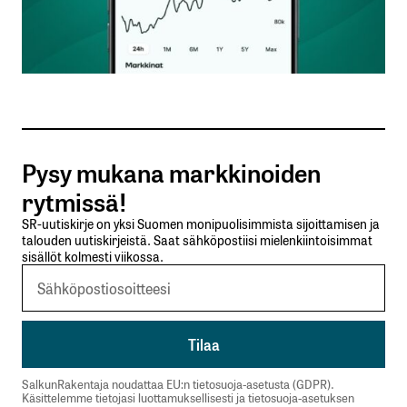
Kommentti
*
Nimesi tai nimimerkkisi
*
Pysy mukana markkinoiden
rytmissä!
Sähköpostiosoitteesi
*
SR-uutiskirje on yksi Suomen monipuolisimmista sijoittamisen ja
talouden uutiskirjeistä. Saat sähköpostiisi mielenkiintoisimmat
sisällöt kolmesti viikossa.
Tilaa SalkunRakentajan uutiskirje
Lähetä kommentti
SalkunRakentaja noudattaa EU:n tietosuoja-asetusta (GDPR).
Käsittelemme tietojasi luottamuksellisesti ja tietosuoja-asetuksen