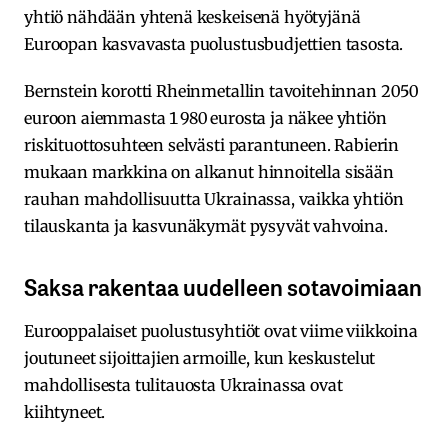
yhtiö nähdään yhtenä keskeisenä hyötyjänä
Euroopan kasvavasta puolustusbudjettien tasosta.
Bernstein korotti Rheinmetallin tavoitehinnan 2 050
euroon aiemmasta 1 980 eurosta ja näkee yhtiön
riskituottosuhteen selvästi parantuneen. Rabierin
mukaan markkina on alkanut hinnoitella sisään
rauhan mahdollisuutta Ukrainassa, vaikka yhtiön
tilauskanta ja kasvunäkymät pysyvät vahvoina.
Saksa rakentaa uudelleen sotavoimiaan
Eurooppalaiset puolustusyhtiöt ovat viime viikkoina
joutuneet sijoittajien armoille, kun keskustelut
mahdollisesta tulitauosta Ukrainassa ovat
kiihtyneet.