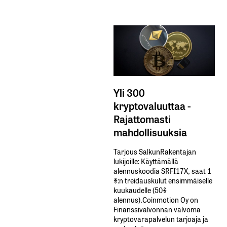
Yli 300
kryptovaluuttaa -
Rajattomasti
mahdollisuuksia
Tarjous SalkunRakentajan
lukijoille: Käyttämällä​ ​
alennuskoodia​ ​SRFI17X,​ ​saat​ ​1
%:n treidauskulut​ ​ensimmäiselle​ ​
kuukaudelle​ ​(50%​ ​
alennus).Coinmotion Oy on
Finanssivalvonnan valvoma
kryptovarapalvelun tarjoaja ja