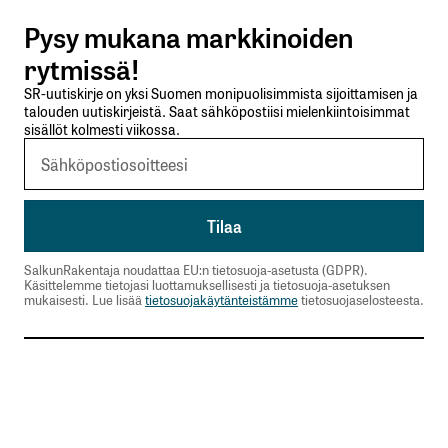
Pysy mukana markkinoiden
Lähetä kommentti
rytmissä!
SR-uutiskirje on yksi Suomen monipuolisimmista sijoittamisen ja
talouden uutiskirjeistä. Saat sähköpostiisi mielenkiintoisimmat
sisällöt kolmesti viikossa.
SalkunRakentaja noudattaa EU:n tietosuoja-asetusta (GDPR).
Käsittelemme tietojasi luottamuksellisesti ja tietosuoja-asetuksen
mukaisesti. Lue lisää
tietosuojakäytänteistämme
tietosuojaselosteesta.