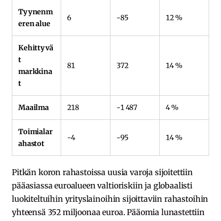
Tyynenm
6
-85
12 %
eren alue
Kehittyvä
t
81
372
14 %
markkina
t
Maailma
218
-1 487
4 %
Toimialar
-4
-95
14 %
ahastot
Pitkän koron rahastoissa uusia varoja sijoitettiin
pääasiassa euroalueen valtioriskiin ja globaalisti
luokiteltuihin yrityslainoihin sijoittaviin rahastoihin
yhteensä 352 miljoonaa euroa. Pääomia lunastettiin