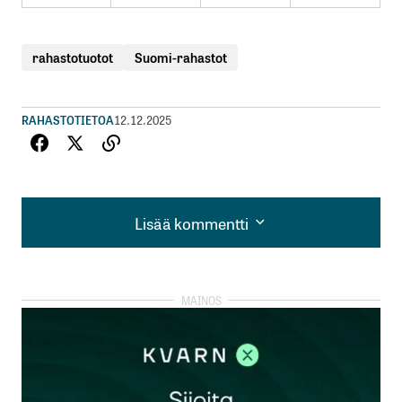
rahastotuotot
Suomi-rahastot
RAHASTOTIETOA
12.12.2025
Lisää kommentti
Lisää kommentti
kirjautua
sisään
rekisteröityä