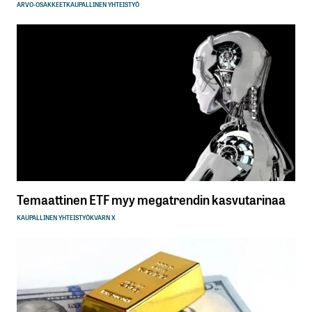
ARVO-OSAKKEET
KAUPALLINEN YHTEISTYÖ
Temaattinen ETF myy megatrendin kasvutarinaa
KAUPALLINEN YHTEISTYÖ
KVARN X