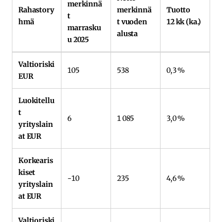
merkinnä
Rahastory
merkinnä
Tuotto
t
hmä
t vuoden
12 kk (ka.)
marrasku
alusta
u 2025
Valtioriski
105
538
0,3 %
EUR
Luokitellu
t
6
1 085
3,0 %
yrityslain
at EUR
Korkearis
kiset
-10
235
4,6 %
yrityslain
at EUR
Valtioriski