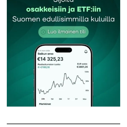
Sähköpostiosoitettasi ei julkaista.
Pakolliset
kentät on merkitty
*
Kommentti
*
Nimesi tai nimimerkkisi
*
Sähköpostiosoitteesi
*
Tilaa SalkunRakentajan uutiskirje