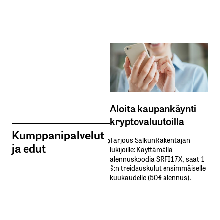
Aloita kaupankäynti
kryptovaluutoilla
Kumppanipalvelut
Tarjous SalkunRakentajan
ja edut
lukijoille: Käyttämällä​ ​
alennuskoodia​ ​SRFI17X,​ ​saat​ ​1
%:n treidauskulut​ ​ensimmäiselle​ ​
kuukaudelle​ ​(50%​ ​alennus).