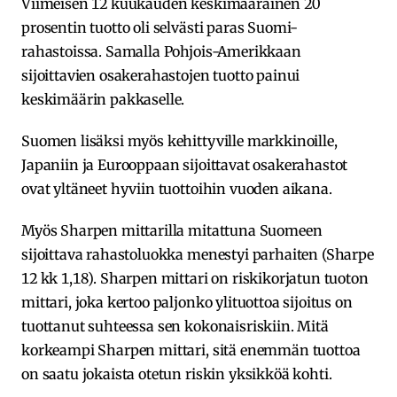
Viimeisen 12 kuukauden keskimääräinen 20
prosentin tuotto oli selvästi paras Suomi-
rahastoissa. Samalla Pohjois-Amerikkaan
sijoittavien osakerahastojen tuotto painui
keskimäärin pakkaselle.
Suomen lisäksi myös kehittyville markkinoille,
Japaniin ja Eurooppaan sijoittavat osakerahastot
ovat yltäneet hyviin tuottoihin vuoden aikana.
Myös Sharpen mittarilla mitattuna Suomeen
sijoittava rahastoluokka menestyi parhaiten (Sharpe
12 kk 1,18). Sharpen mittari on riskikorjatun tuoton
mittari, joka kertoo paljonko ylituottoa sijoitus on
tuottanut suhteessa sen kokonaisriskiin. Mitä
korkeampi Sharpen mittari, sitä enemmän tuottoa
on saatu jokaista otetun riskin yksikköä kohti.