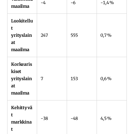
-4
-6
-1,4 %
maailma
Luokitellu
t
yrityslain
247
555
0,7 %
at
maailma
Korkearis
kiset
yrityslain
7
153
0,6 %
at
maailma
Kehittyvä
t
-38
-48
4,5 %
markkina
t