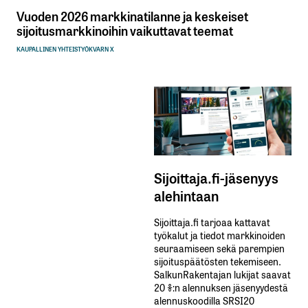
Vuoden 2026 markkinatilanne ja keskeiset
sijoitusmarkkinoihin vaikuttavat teemat
KAUPALLINEN YHTEISTYÖ
KVARN X
Sijoittaja.fi-jäsenyys
alehintaan
Sijoittaja.fi tarjoaa kattavat
työkalut ja tiedot markkinoiden
seuraamiseen sekä parempien
sijoituspäätösten tekemiseen.
SalkunRakentajan lukijat saavat
20 %:n alennuksen jäsenyydestä
alennuskoodilla SRSI20