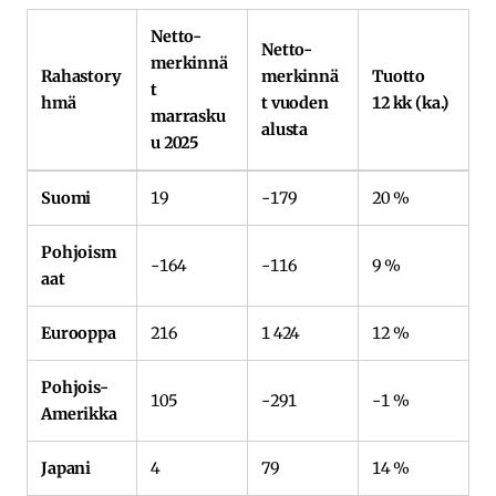
Netto-
Netto-
merkinnä
Rahastory
merkinnä
Tuotto
t
hmä
t vuoden
12 kk (ka.)
marrasku
alusta
u 2025
Suomi
19
-179
20 %
Pohjoism
-164
-116
9 %
aat
Eurooppa
216
1 424
12 %
Pohjois-
105
-291
-1 %
Amerikka
Japani
4
79
14 %