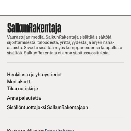
Vaurastujan media. SalkunRakentaja sisältää sisältöjä
sijoittamisesta, taloudesta, yrittäjyydesta ja arjen raha-
asioista. Sivusto sisältää myös kumppaneidensa kaupallista
sisältöä. SalkunRakentaja ei anna sijoitussuosituksia.
Henkilöstö ja yhteystiedot
Mediakortti
Tilaa uutiskirje
Anna palautetta
Sisällöntuottajaksi SalkunRakentajaan
Kuvapankkikuvat:
Depositphotos