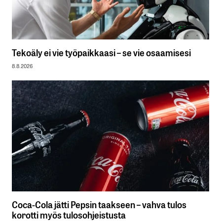
Tekoäly ei vie työpaikkaasi – se vie osaamisesi
8.8.2026
Coca-Cola jätti Pepsin taakseen – vahva tulos
korotti myös tulosohjeistusta