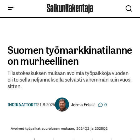
Suomen työmarkkinatilanne
on murheellinen
Tilastokeskuksen mukaan avoimia työpaikkoja vuoden
oli toisella neljänneksellä selvästi vähemmän kuin vuosi
sitten.
Jorma Erkkilä
INDIKAATTORIT
21.8.2025
0