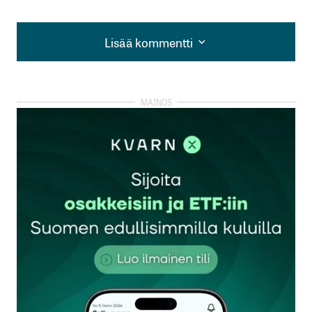
Lisää kommentti
Lisää kommentti
kirjautua
sisään
rekisteröityä
Sähköpostiosoitettasi ei julkaista.
Pakolliset
kentät on merkitty
*
Kommentti
*