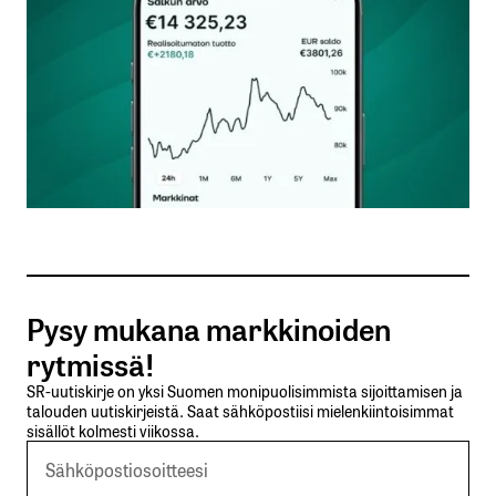
Nimesi tai nimimerkkisi
*
Sähköpostiosoitteesi
*
Tilaa SalkunRakentajan uutiskirje
Pysy mukana markkinoiden
Lähetä kommentti
rytmissä!
SR-uutiskirje on yksi Suomen monipuolisimmista sijoittamisen ja
talouden uutiskirjeistä. Saat sähköpostiisi mielenkiintoisimmat
sisällöt kolmesti viikossa.