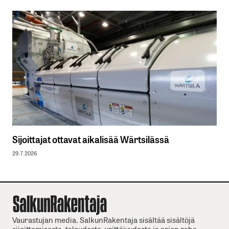
Sijoittajat ottavat aikalisää Wärtsilässä
29.7.2026
Vaurastujan media. SalkunRakentaja sisältää sisältöjä
sijoittamisesta, taloudesta, yrittäjyydesta ja arjen raha-