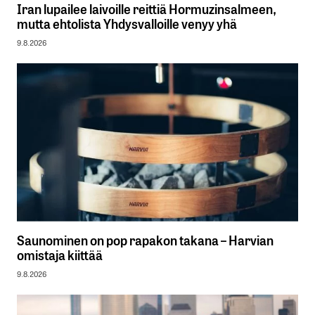
Iran lupailee laivoille reittiä Hormuzinsalmeen,
mutta ehtolista Yhdysvalloille venyy yhä
9.8.2026
Saunominen on pop rapakon takana – Harvian
omistaja kiittää
9.8.2026