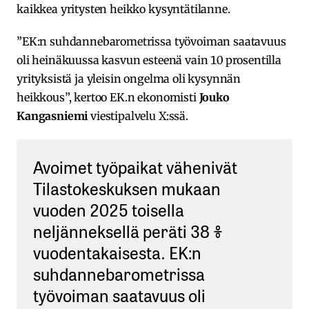
kaikkea yritysten heikko kysyntätilanne.
”EK:n suhdannebarometrissa työvoiman saatavuus
oli heinäkuussa kasvun esteenä vain 10 prosentilla
yrityksistä ja yleisin ongelma oli kysynnän
heikkous”, kertoo EK.n ekonomisti
Jouko
Kangasniemi
viestipalvelu X:ssä.
Avoimet työpaikat vähenivät
Tilastokeskuksen mukaan
vuoden 2025 toisella
neljänneksellä peräti 38 %
vuodentakaisesta. EK:n
suhdannebarometrissa
työvoiman saatavuus oli