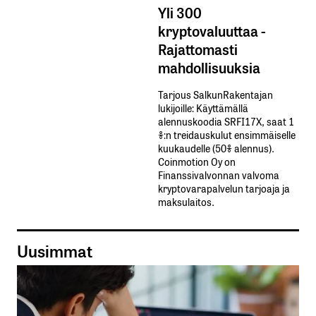
Yli 300
kryptovaluuttaa -
Rajattomasti
mahdollisuuksia
Tarjous SalkunRakentajan
lukijoille: Käyttämällä​ ​
alennuskoodia​ ​SRFI17X,​ ​saat​ ​1
%:n treidauskulut​ ​ensimmäiselle​ ​
kuukaudelle​ ​(50%​ ​alennus).
Coinmotion Oy on
Finanssivalvonnan valvoma
kryptovarapalvelun tarjoaja ja
maksulaitos.
Uusimmat