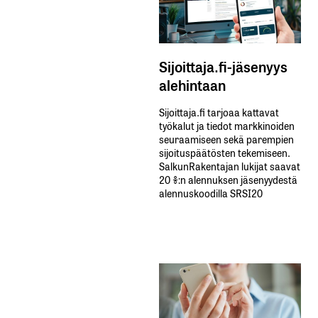
Sijoittaja.fi-jäsenyys
alehintaan
Sijoittaja.fi tarjoaa kattavat
työkalut ja tiedot markkinoiden
seuraamiseen sekä parempien
sijoituspäätösten tekemiseen.
SalkunRakentajan lukijat saavat
20 %:n alennuksen jäsenyydestä
alennuskoodilla SRSI20