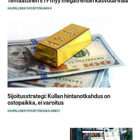
Temaattinen ETF myy megatrendin kasvutarinaa
KAUPALLINEN YHTEISTYÖ
KVARN X
Sijoitusstrategi: Kullan hintanotkahdus on
ostopaikka, ei varoitus
KAUPALLINEN YHTEISTYÖ
RAAKA-AINEET