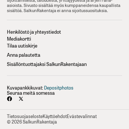
asioista. Sivusto sisältää myös kumppaneidensa kaupallista
sisältöä. SalkunRakentaja ei anna sijoitussuosituksia.
Henkilöstö ja yhteystiedot
Mediakortti
Tilaa uutiskirje
Anna palautetta
Sisällöntuottajaksi SalkunRakentajaan
Kuvapankkikuvat:
Depositphotos
Seuraa meitä somessa
Tietosuojaseloste
Käyttöehdot
Evästevalinnat
© 2026 SalkunRakentaja