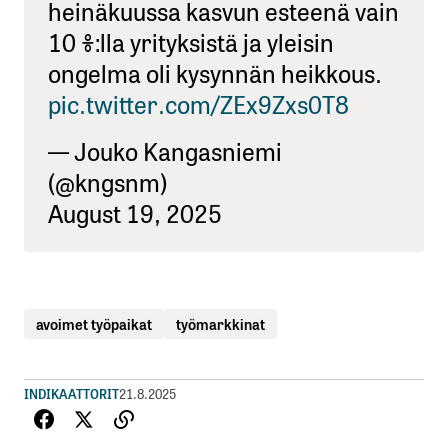
heinäkuussa kasvun esteenä vain
10 %:lla yrityksistä ja yleisin
ongelma oli kysynnän heikkous.
pic.twitter.com/ZEx9Zxs0T8
— Jouko Kangasniemi
(@kngsnm)
August 19, 2025
avoimet työpaikat
työmarkkinat
INDIKAATTORIT
21.8.2025