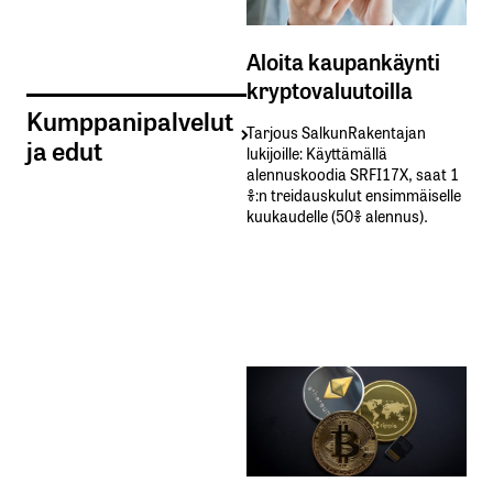
Aloita kaupankäynti
kryptovaluutoilla
Kumppanipalvelut
Tarjous SalkunRakentajan
ja edut
lukijoille: Käyttämällä​ ​
alennuskoodia​ ​SRFI17X,​ ​saat​ ​1
%:n treidauskulut​ ​ensimmäiselle​ ​
kuukaudelle​ ​(50%​ ​alennus).