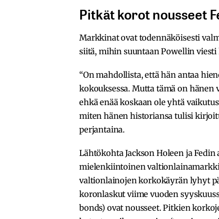
Pitkät korot nousseet F
Markkinat ovat todennäköisesti valm
siitä, mihin suuntaan Powellin viesti 
“On mahdollista, että hän antaa hieno
kokouksessa. Mutta tämä on hänen v
ehkä enää koskaan ole yhtä vaikutusv
miten hänen historiansa tulisi kirjoit
perjantaina.
Lähtökohta Jackson Holeen ja Fedi
mielenkiintoinen valtionlainamarkk
valtionlainojen korkokäyrän lyhyt pää
koronlaskut viime vuoden syyskuussa
bonds) ovat nousseet. Pitkien korkoj