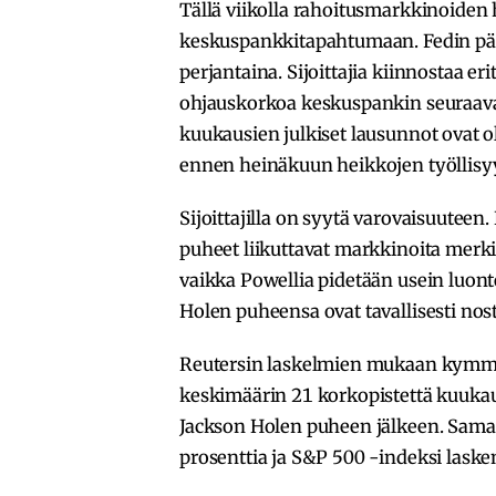
Tällä viikolla rahoitusmarkkinoiden
keskuspankkitapahtumaan. Fedin pää
perjantaina. Sijoittajia kiinnostaa er
ohjauskorkoa keskuspankin seuraava
kuukausien julkiset lausunnot ovat o
ennen heinäkuun heikkojen työllisyy
Sijoittajilla on syytä varovaisuuteen.
puheet liikuttavat markkinoita merkit
vaikka Powellia pidetään usein luon
Holen puheensa ovat tavallisesti nost
Reutersin laskelmien mukaan kymme
keskimäärin 21 korkopistettä kuuka
Jackson Holen puheen jälkeen. Samal
prosenttia ja S&P 500 -indeksi lasken