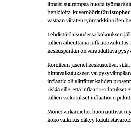
ilmaisi suurempaa huolta työmarkkin
henkilöitä, kuvernöörit
Christopher 
vastaan viitaten työmarkkinoiden h
Lehdistötilaisuudessa kokouksen jä
tullien aiheuttama inflaatiovaikutus 
keskuspankin on varauduttava pysy
Komitean jäsenet keskustelivat siitä, 
hintavaikutukseen vai pysyvämpään in
inflaatio oli ylittänyt kahden prosen
riskiä sille, että inflaatio-odotukse
tullien vaikutukset inflaatioon pitkitt
Monet virkamiehet huomauttivat myös
koko vaikutus näkyy kulutustavaroid