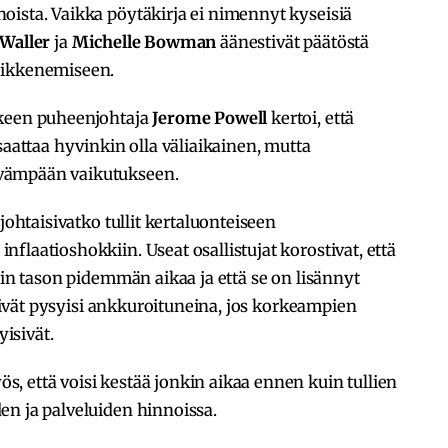
oista. Vaikka pöytäkirja ei nimennyt kyseisiä
Waller
ja
Michelle Bowman
äänestivät päätöstä
eikkenemiseen.
lkeen puheenjohtaja
Jerome Powell
kertoi, että
saattaa hyvinkin olla väliaikainen, mutta
vämpään vaikutukseen.
johtaisivatko tullit kertaluonteiseen
flaatioshokkiin. Useat osallistujat korostivat, että
tin tason pidemmän aikaa ja että se on lisännyt
t eivät pysyisi ankkuroituneina, jos korkeampien
yisivät.
, että voisi kestää jonkin aikaa ennen kuin tullien
en ja palveluiden hinnoissa.