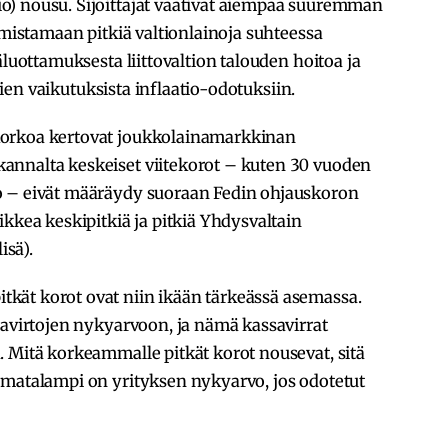
) nousu. Sijoittajat vaativat aiempaa suuremman
omistamaan pitkiä valtionlainoja suhteessa
äluottamuksesta liittovaltion talouden hoitoa ja
llien vaikutuksista inflaatio-odotuksiin.
korkoa kertovat joukkolainamarkkinan
annalta keskeiset viitekorot – kuten 30 vuoden
o – eivät määräydy suoraan Fedin ohjauskoron
ikkea keskipitkiä ja pitkiä Yhdysvaltain
lisä).
kät korot ovat niin ikään tärkeässä asemassa.
savirtojen nykyarvoon, ja nämä kassavirrat
 Mitä korkeammalle pitkät korot nousevat, sitä
 matalampi on yrityksen nykyarvo, jos odotetut