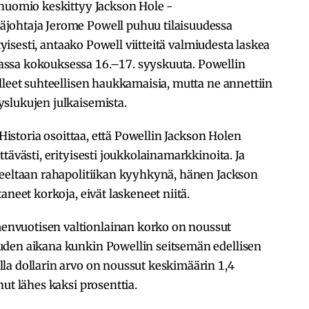
 huomio keskittyy Jackson Hole -
johtaja Jerome Powell puhuu tilaisuudessa
ityisesti, antaako Powell viitteitä valmiudesta laskea
ssa kokouksessa 16.–17. syyskuuta. Powellin
lleet suhteellisen haukkamaisia, mutta ne annettiin
slukujen julkaisemista.
 Historia osoittaa, että Powellin Jackson Holen
tävästi, erityisesti joukkolainamarkkinoita. Ja
teeltaan rahapolitiikan kyyhkynä, hänen Jackson
aneet korkoja, eivät laskeneet niitä.
nvuotisen valtionlainan korko on noussut
uden aikana kunkin Powellin seitsemän edellisen
la dollarin arvo on noussut keskimäärin 1,4
ut lähes kaksi prosenttia.