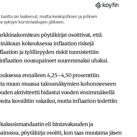
tuotto on laskenut, mutta keskipitkien ja pitkien
me syksyn koronlaskujen jälkeen.
rkkinakomitean pöytäkirjat osoittivat, että
einäkuun kokouksessa inflaation riskejä
ation ja työllisyyden riskit tunnistettiin
inflaation nousupaineet suuremmaksi uhaksi.
kouksessa ennalleen 4,25–4,50 prosenttiin.
miota muun muassa talousnäkymien kohonneeseen
ouden aktiviteetti hidastui vuoden ensimmäisellä
ta kuvailtiin vakaiksi, mutta inflaation todettiin
t kaksoismandaatin eli hintavakauden ja
painossa, pöytäkirja osoitti, kun taas muutama jäsen