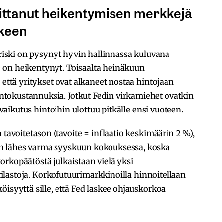
soittanut heikentymisen merkkejä
lkeen
ioriski on pysynyt hyvin hallinnassa kuluvana
 on heikentynyt. Toisaalta heinäkuun
 että yritykset ovat alkaneet nostaa hintojaan
tokustannuksia. Jotkut Fedin virkamiehet ovatkin
n vaikutus hintoihin ulottuu pitkälle ensi vuoteen.
 tavoitetason (tavoite = inflaatio keskimäärin 2 %),
n lähes varma syyskuun kokouksessa, koska
rkopäätöstä julkaistaan vielä yksi
otilastoja. Korkofutuurimarkkinoilla hinnoitellaan
öisyyttä sille, että Fed laskee ohjauskorkoa