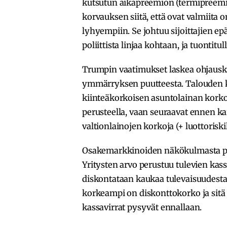
kutsutun aikapreemion (termipreemio
korvauksen siitä, että ovat valmiita 
lyhyempiin. Se johtuu sijoittajien ep
poliittista linjaa kohtaan, ja tuontitu
Trumpin vaatimukset laskea ohjaus
ymmärryksen puutteesta. Talouden k
kiinteäkorkoisen asuntolainan kork
perusteella, vaan seuraavat ennen ka
valtionlainojen korkoja (+ luottoriski
Osakemarkkinoiden näkökulmasta pit
Yritysten arvo perustuu tulevien kas
diskontataan kaukaa tulevaisuudesta.
korkeampi on diskonttokorko ja sitä
kassavirrat pysyvät ennallaan.