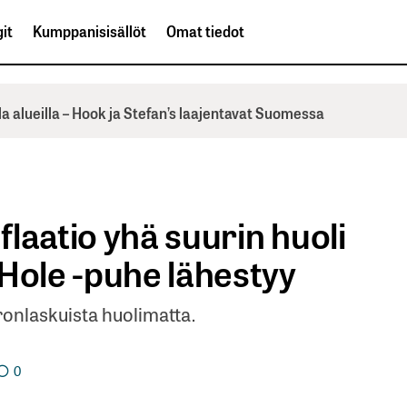
it
Kumppanisisällöt
Omat tiedot
la alueilla – Hook ja Stefan’s laajentavat Suomessa
nflaatio yhä suurin huoli
Hole -puhe lähestyy
ronlaskuista huolimatta.
0