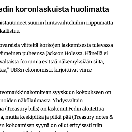
edin koronlaskuista huolimatta
istautuneet suuriin hintavaihteluihin riippumatta
kallistuu.
varaisia viitteitä korkojen laskemisesta tulevassa
iimeinen puheensa Jackson Holessa. Hänellä ei
altaista foorumia esittää näkemyksiään siitä,
taa,” UBS:n ekonomistit kirjoittivat viime
n avomarkkinakomitean syyskuun kokoukseen on
inoiden näkökulmasta. Yhdysvaltain
 (Treasury bills) on laskenut Fedin aloitettua
, mutta keskipitkä ja pitkä pää (Treasury notes &
en kohoamisen syynä on ollut erityisesti niin