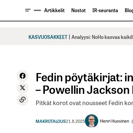
Artikkelit
Nostot
IR-seuranta
Blog
|
KASVUOSAKKEET
Analyysi: NoHo kasvaa kaikil
Fedin pöytäkirjat: i
– Powellin Jackson 
Pitkät korot ovat nousseet Fedin ko
Henri Huovinen
MAKROTALOUS
21.8.2025