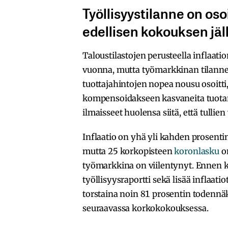
Työllisyystilanne on o
edellisen kokouksen jä
Taloustilastojen perusteella inflaat
vuonna, mutta työmarkkinan tilanne
tuottajahintojen nopea nousu osoitti,
kompensoidakseen kasvaneita tuotan
ilmaisseet huolensa siitä, että tullie
Inflaatio on yhä yli kahden prosentin
mutta 25 korkopisteen
koronlasku
o
työmarkkina on viilentynyt. Ennen ko
työllisyysraportti sekä lisää inflaati
torstaina noin 81 prosentin todennäk
seuraavassa korkokokouksessa.