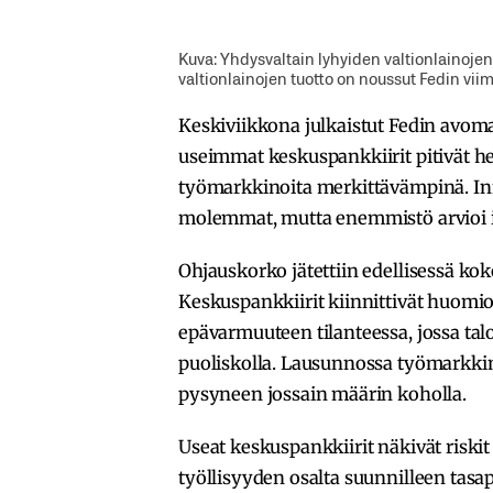
Kuva: Yhdysvaltain lyhyiden valtionlainojen 
valtionlainojen tuotto on noussut Fedin vii
Keskiviikkona julkaistut Fedin avoma
useimmat keskuspankkiirit pitivät h
työmarkkinoita merkittävämpinä. Infla
molemmat, mutta enemmistö arvioi 
Ohjauskorko jätettiin edellisessä ko
Keskuspankkiirit kiinnittivät huo
epävarmuuteen tilanteessa, jossa tal
puoliskolla. Lausunnossa työmarkkinoi
pysyneen jossain määrin koholla.
Useat keskuspankkiirit näkivät riski
työllisyyden osalta suunnilleen tasa