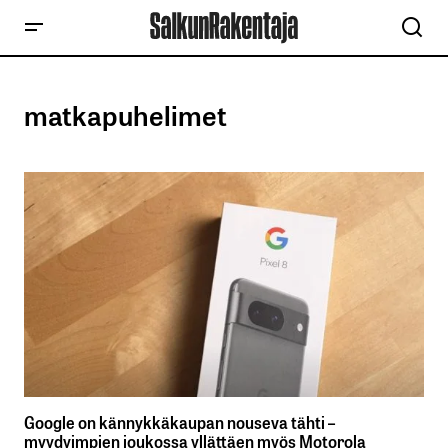
matkapuhelimet
Google on kännykkäkaupan nouseva tähti –
myydyimpien joukossa yllättäen myös Motorola