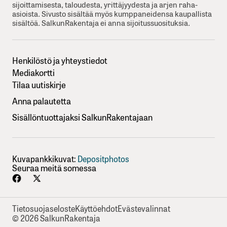
sijoittamisesta, taloudesta, yrittäjyydesta ja arjen raha-
asioista. Sivusto sisältää myös kumppaneidensa kaupallista
sisältöä. SalkunRakentaja ei anna sijoitussuosituksia.
Henkilöstö ja yhteystiedot
Mediakortti
Tilaa uutiskirje
Anna palautetta
Sisällöntuottajaksi SalkunRakentajaan
Kuvapankkikuvat:
Depositphotos
Seuraa meitä somessa
Tietosuojaseloste
Käyttöehdot
Evästevalinnat
© 2026 SalkunRakentaja