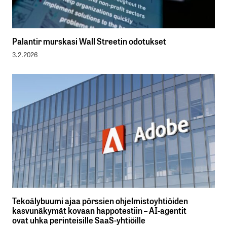
Palantir murskasi Wall Streetin odotukset
3.2.2026
Tekoälybuumi ajaa pörssien ohjelmistoyhtiöiden
kasvunäkymät kovaan happotestiin – AI-agentit
ovat uhka perinteisille SaaS-yhtiöille