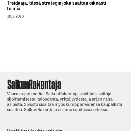
Treidaaja, tässä strategia joka saattaa oikeasti
toimia
18.2.2018
Vaurastujan media. SalkunRakentaja sisältää sisältöjä
sijoittamisesta, taloudesta, yrittäjyydesta ja arjen raha-
asioista. Sivusto sisältää myös kumppaneidensa kaupallista
sisältöä. SalkunRakentaja ei anna sijoitussuosituksia.
Henkilöstö ja yhteystiedot